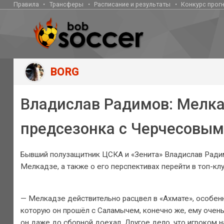
Правила
Трансферы
Расписание и результаты
Конкурс прог
BORG
Владислав Радимов: Мелка
предсезонка с Черчесовым
Бывший полузащитник ЦСКА и «Зенита» Владислав Ради
Мелкадзе, а также о его перспективах перейти в топ-клу
— Мелкадзе действительно расцвел в «Ахмате», особенно
которую он прошёл с Саламычем, конечно же, ему очень
он даже до сборной доехал. Другое дело, что игроком 