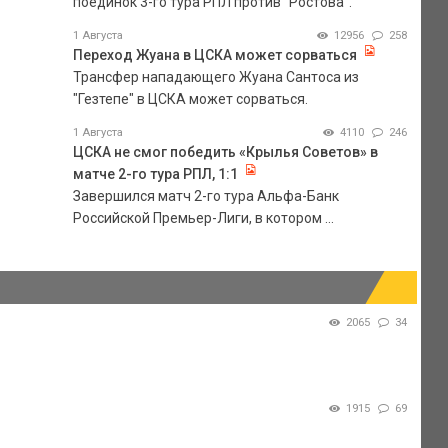
поединок 3-го тура РПЛ против "Ростова".
1 Августа
12956
258
Переход Жуана в ЦСКА может сорваться
Трансфер нападающего Жуана Сантоса из
"Гезтепе" в ЦСКА может сорваться.
1 Августа
4110
246
ЦСКА не смог победить «Крылья Советов» в
матче 2-го тура РПЛ, 1:1
Завершился матч 2-го тура Альфа-Банк
Российской Премьер-Лиги, в котором ...
2065
34
1915
69