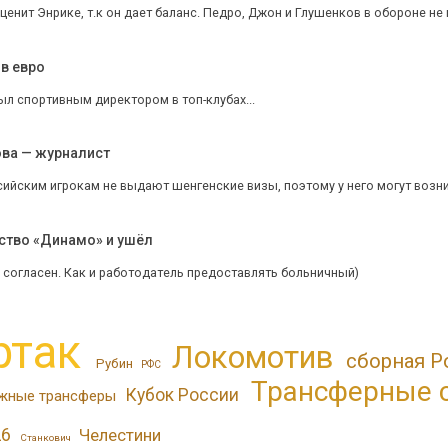
ценит Энрике, т.к он дает баланс. Педро, Джон и Глушенков в обороне не 
в евро
ыл спортивным директором в топ-клубах...
ова — журналист
сийским игрокам не выдают шенгенские визы, поэтому у него могут возни
ство «Динамо» и ушёл
 согласен. Как и работодатель предоставлять больничный)
ртак
Локомотив
сборная Р
Рубин
РФС
Трансферные 
Кубок России
жные трансферы
26
Челестини
Станкович