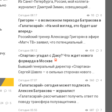
Из Санкт-Петербурга, Россия, мой коллега-
льно
журналист Дмитрий Зимин, освещающий ...
Сегодня 08:17
93
0
Григорян — о возможном переходе Батракова в
«Галатасарай»: «На мой взгляд, это будет шаг
шь
вперед»
Российский тренер Александр Григорян в эфире
«Матч ТВ» заявил, что потенциальный ...
Сегодня 08:12
404
3
чу.
«Спартак» угадал с Даку? Что ждет нового
форварда в Москве
Бывший генеральный директор «Спартака»
Сергей Шавло — о сильных сторонах нового ...
Сегодня 07:07
560
4
«Галатасарай» сегодня может подписать
Алексея Батракова — журналист
88
15
«Галатасарай» рассчитывает получить ответ по
поводу трансфера полузащитника ...
424
5
Сегодня 05:55
687
7