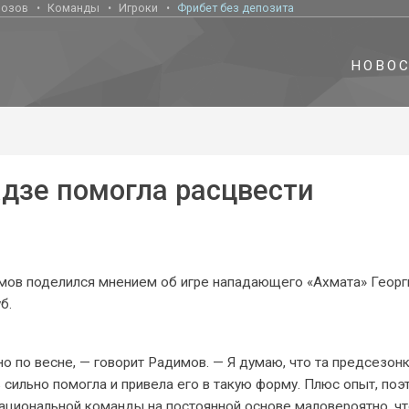
нозов
Команды
Игроки
Фрибет без депозита
НОВО
дзе помогла расцвести
мов поделился мнением об игре нападающего «Ахмата» Георг
б.
 по весне, — говорит Радимов. — Я думаю, что та предсезонк
 сильно помогла и привела его в такую форму. Плюс опыт, поэ
национальной команды на постоянной основе маловероятно, чт