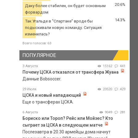
20.6%
Даку более стабилен, он будет основным
форвардом
14.3%
Так Угальде в "Спартаке" вроде бы
подыскивали новую команду. Ситуация
изменилась?
Всего голосов: 63
ПОПУЛЯРНОЕ
3 Августа
15162
441
Почему ЦСКА отказался от трансфера Жуана
Данные Bobsoccer.
29 Июля
23520
429
ЦСКА и новый нападающий
Еще о трансферах ЦСКА.
6 Августа
9049
281
Бориско или Тороп? Рейс или Мойзес? Кто
сыграет за ЦСКА в следующем матче
Послезавтра в 20.30 армейцы дома начнут