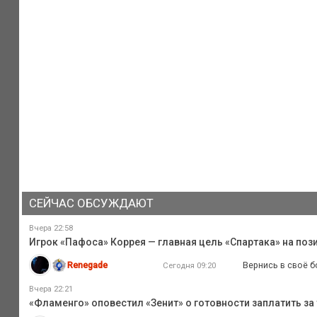
СЕЙЧАС ОБСУЖДАЮТ
Вчера 22:58
Игрок «Пафоса» Коррея — главная цель «Спартака» на поз
Renegade
Вернись в своё б
Сегодня 09:20
Вчера 22:21
«Фламенго» оповестил «Зенит» о готовности заплатить за 