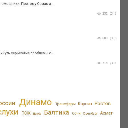
помощники. Поэтому Семак и ...
232
6
600
5
кнуть серьёзные проблемы с ...
718
8
Динамо
оссии
Ростов
Трансферы
Карпин
слухи
Балтика
Ахмат
ПСЖ
Сочи
Оренбург
Дзюба