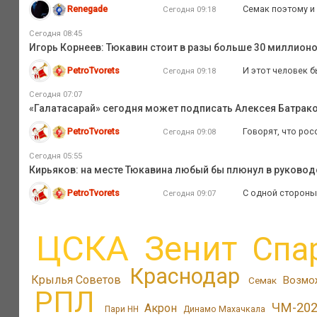
Renegade
Семак поэтому и 
Сегодня 09:18
Сегодня 08:45
Игорь Корнеев: Тюкавин стоит в разы больше 30 миллионо
PetroTvorets
И этот человек б
Сегодня 09:18
Сегодня 07:07
«Галатасарай» сегодня может подписать Алексея Батрак
PetroTvorets
Говорят, что рос
Сегодня 09:08
Сегодня 05:55
Кирьяков: на месте Тюкавина любый бы плюнул в руковод
PetroTvorets
С одной стороны
Сегодня 09:07
ЦСКА
Зенит
Спа
Краснодар
Крылья Советов
Возмо
Семак
РПЛ
ЧМ-20
Акрон
Пари НН
Динамо Махачкала