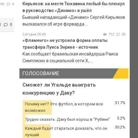
Кирьяков: на месте Тюкавина любый бы плюнул
499
4
в руководство «Динамо» и ушёл
Бывший нападающий «Динамо» Сергей Кирьяков
высказался об игре форварда ...
3
0
Сегодня 05:43
712
20
«Фламенго» не устроила форма оплаты
трансфера Луиса Энрике - источник
Как сообщает бразильская инсайдерша Раиса
Симплисио в социальной сети Х, ...
ГОЛОСОВАНИЕ
Сможет ли Угальде выиграть
конкуренцию у Даку?
31.7%
Почему нет? Это футбол, в котором все
возможно
3.2%
Трудно сказать. Даку был хорош в "Рубине"
30.2%
Каждый будет стараться доказать, что он
лучший