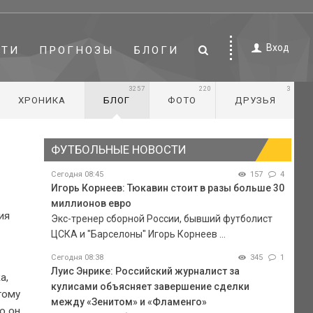
Вход
СТИ
ПРОГНОЗЫ
БЛОГИ
3257
220
3
ХРОНИКА
БЛОГ
ФОТО
ДРУЗЬЯ
ФУТБОЛЬНЫЕ НОВОСТИ
Сегодня 08:45
157
4
Игорь Корнеев: Тюкавин стоит в разы больше 30
миллионов евро
ия
Экс-тренер сборной России, бывший футболист
ЦСКА и "Барселоны" Игорь Корнеев ...
Сегодня 08:38
345
1
Луис Энрике: Российский журналист за
а,
кулисами объясняет завершение сделки
тому
между «Зенитом» и «Фламенго»
о он