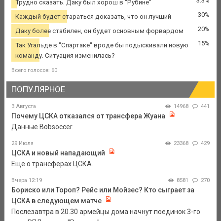
3.3%
Трудно сказать. Даку был хорош в "Рубине"
30%
Каждый будет стараться доказать, что он лучший
20%
Даку более стабилен, он будет основным форвардом
15%
Так Угальде в "Спартаке" вроде бы подыскивали новую
команду. Ситуация изменилась?
Всего голосов: 60
ПОПУЛЯРНОЕ
3 Августа
14968
441
Почему ЦСКА отказался от трансфера Жуана
Данные Bobsoccer.
29 Июля
23368
429
ЦСКА и новый нападающий
Еще о трансферах ЦСКА.
Вчера 12:19
8581
270
Бориско или Тороп? Рейс или Мойзес? Кто сыграет за
ЦСКА в следующем матче
Послезавтра в 20.30 армейцы дома начнут поединок 3-го