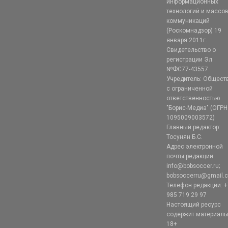
информационных
технологий и массо
коммуникаций
(Роскомнадзор) 19
января 2011г.
Свидетельство о
регистрации Эл
№ФС77-43557.
Учредитель: Общест
с ограниченной
ответственностью
"Борис-Медиа" (ОГРН
1095009003572)
Главный редактор:
Тосунян Б.С.
Адрес электронной
почты редакции:
info@bobsoccer.ru;
bobsoccerru@gmail.
Телефон редакции: +
985 719 29 97
Настоящий ресурс
содержит материал
18+