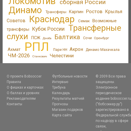
Локомотив
сборная России
Динамо
Ростов
Крылья
Трансферы
Карпин
Краснодар
Советов
Возможные
Семак
Трансферные
Кубок России
трансферы
слухи
Балтика
ПСЖ
Сочи
Оренбург
Дзюба
РПЛ
Акрон
Ахмат
Пари НН
Динамо Махачкала
ЧМ-2026
Челестини
Станкович
О проекте Bobsoccer
Футбольные новости
© 2009 Все права
Правила
Интервью
защищены.
О фишках и карточках
Трибуна
Электронное
О баллах и уровнях
Календарь
периодическое
Рекламодателям
Результаты матчей
издание bobsoccer.r
Контакты
Прогнозы
("бобсоккер.ру")
Магазин подарков
зарегистрировано в
Карта сайта
Федеральной служб
по надзору в сфере
связи,