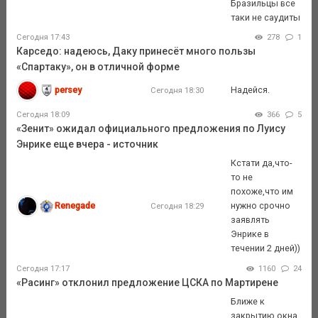
Бразильцы все
таки не саудиты
Сегодня 17:43
278
1
Карседо: надеюсь, Даку принесёт много пользы
«Спартаку», он в отличной форме
persey
Надейся.
Сегодня 18:30
Сегодня 18:09
366
5
«Зенит» ожидал официального предложения по Луису
Энрике еще вчера - источник
Кстати да,что-
то не
похоже,что им
Renegade
нужно срочно
Сегодня 18:29
заявлять
Энрике в
течении 2 дней))
Сегодня 17:17
1160
24
«Расинг» отклонил предложение ЦСКА по Мартирене
Ближе к
закрытию окна