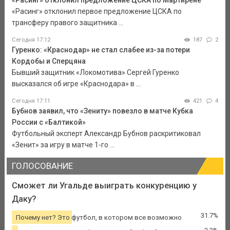
«Расинг» отклонил предложение ЦСКА по Мартирене
«Расинг» отклонил первое предложение ЦСКА по
трансферу правого защитника ...
Сегодня 17:12
187
2
Гуренко: «Краснодар» не стал слабее из-за потери
Кордобы и Сперцяна
Бывший защитник «Локомотива» Сергей Гуренко
высказался об игре «Краснодара» в ...
Сегодня 17:11
421
4
Бубнов заявил, что «Зениту» повезло в матче Кубка
России с «Балтикой»
Футбольный эксперт Александр Бубнов раскритиковал
«Зенит» за игру в матче 1-го ...
ГОЛОСОВАНИЕ
Сможет ли Угальде выиграть конкуренцию у
Даку?
31.7%
Почему нет? Это футбол, в котором все возможно