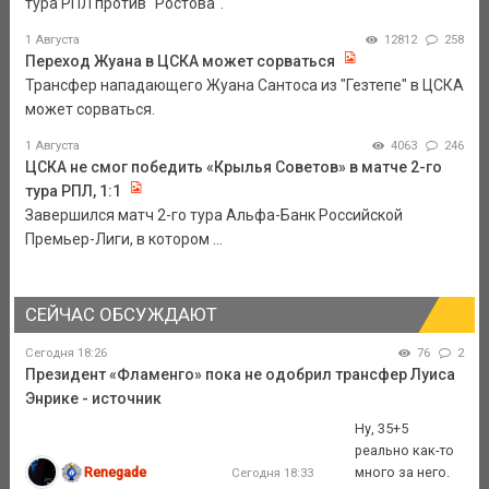
тура РПЛ против "Ростова".
1 Августа
12812
258
Переход Жуана в ЦСКА может сорваться
Трансфер нападающего Жуана Сантоса из "Гезтепе" в ЦСКА
может сорваться.
1 Августа
4063
246
ЦСКА не смог победить «Крылья Советов» в матче 2-го
тура РПЛ, 1:1
Завершился матч 2-го тура Альфа-Банк Российской
Премьер-Лиги, в котором ...
СЕЙЧАС ОБСУЖДАЮТ
Сегодня 18:26
76
2
Президент «Фламенго» пока не одобрил трансфер Луиса
Энрике - источник
Ну, 35+5
реально как-то
Renegade
много за него.
Сегодня 18:33