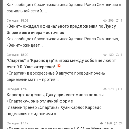
Как сообщает бразильская инсайдерша Раиса Симплисио в
социальной сети Х, ...
Сегодня 18:09
296
1
«Зенит» ожидал официального предложения по Луису
Энрике еще вчера - источник
Как сообщает бразильская инсайдерша Раиса Симплисио,
«Зенит» ожидает ...
Сегодня 18:00
130
1
"Спартак" и "Краснодар" в играх между собой не любят
счет 0:0. Уже интересно!
«Спартак» в воскресенье 9 августа проводит очень
серьезный матч – против ...
Сегодня 17:43
278
1
Карседо: надеюсь, Даку принесёт много пользы
«Спартаку», он в отличной форме
Главный тренер «Спартака» Хуан Карлос Карседо
поделился ожиданиями от ...
Сегодня 17:17
1160
24