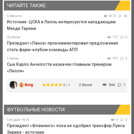
ЧИТАЙТЕ ТАКЖЕ:
5 Августа
4172
36
Источник: ЦСКА и Лилль интересуются нападающим
Мехди Тареми
22 Июля
777
0
Президент «Ланса» прокомментировал предложение
стать фарм-клубом команды АПЛ
1 Июня
977
2
Сын Карло Анчелотти назначен главным тренером
«Лилля»
Borg
2 Июня
944
1
5 / 1
ФУТБОЛЬНЫЕ НОВОСТИ
Сегодня 18:26
0
0
Президент «Фламенго» пока не одобрил трансфер Луиса
Энрике - источник