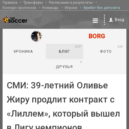
Правила
Трансферы
Расписание и результаты
Конкурс прогнозов
Команды
Игроки
Фрибет без депозита
Вход
BORG
3257
220
ХРОНИКА
БЛОГ
ФОТО
3
ДРУЗЬЯ
СМИ: 39-летний Оливье
Жиру продлит контракт с
«Лиллем», который вышел
в Лигу чемпионов