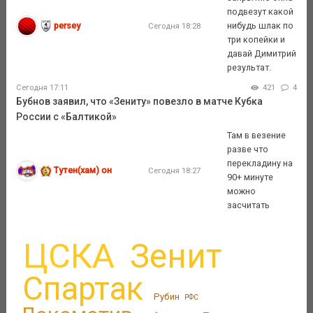
подвезут какой
persey
нибудь шлак по
Сегодня 18:28
три копейки и
давай Димитрий
результат.
Сегодня 17:11
421
4
Бубнов заявил, что «Зениту» повезло в матче Кубка
России с «Балтикой»
Там в везение
разве что
перекладину на
Тутен(хам) он
Сегодня 18:27
90+ минуте
можно
засчитать
ЦСКА
Зенит
Спартак
Рубин
РФС