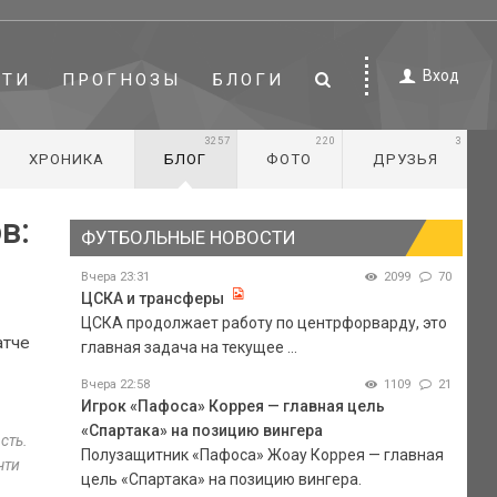
Вход
СТИ
ПРОГНОЗЫ
БЛОГИ
3257
220
3
ХРОНИКА
БЛОГ
ФОТО
ДРУЗЬЯ
в:
ФУТБОЛЬНЫЕ НОВОСТИ
Вчера 23:31
2099
70
ЦСКА и трансферы
ЦСКА продолжает работу по центрфорварду, это
атче
главная задача на текущее ...
Вчера 22:58
1109
21
Игрок «Пафоса» Коррея — главная цель
«Спартака» на позицию вингера
сть.
Полузащитник «Пафоса» Жоау Коррея — главная
чти
цель «Спартака» на позицию вингера.
о