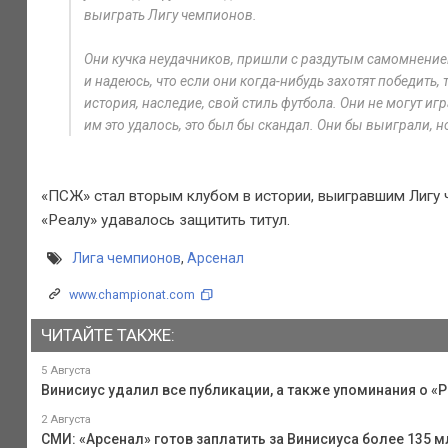
выиграть Лигу чемпионов.
Они кучка неудачников, пришли с раздутым самомнением,
и надеюсь, что если они когда-нибудь захотят победить, т
история, наследие, свой стиль футбола. Они не могут иг
им это удалось, это был бы скандал. Они бы выиграли, н
«ПСЖ» стал вторым клубом в истории, выигравшим Лигу
«Реалу» удавалось защитить титул.
Лига чемпионов
,
Арсенал
www.championat.com
ЧИТАЙТЕ ТАКЖЕ:
5 Августа
Винисиус удалил все публикации, а также упоминания о «Р
2 Августа
СМИ: «Арсенал» готов заплатить за Винисиуса более 135 м