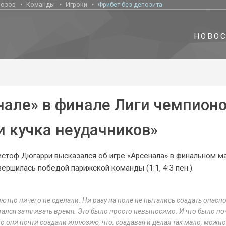
нозов
Команды
Игроки
Фрибет без депозита
НОВО
нале» в финале Лиги чемпионо
и кучка неудачников»
истоф Дюгарри высказался об игре «Арсенала» в финальном м
ршилась победой парижской команды (1:1, 4:3 пен.).
ютно ничего не сделали. Ни разу на поле не пытались создать опасно
ался затягивать время. Это было просто невыносимо. И что было по
, что они почти создали иллюзию, что, создавая и делая так мало, можн