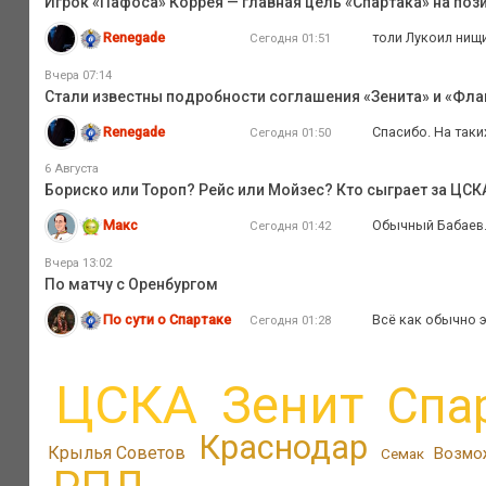
Игрок «Пафоса» Коррея — главная цель «Спартака» на поз
Renegade
толи Лукоил нищи
Сегодня 01:51
Вчера 07:14
Стали известны подробности соглашения «Зенита» и «Флам
Renegade
Спасибо. На таки
Сегодня 01:50
6 Августа
Бориско или Тороп? Рейс или Мойзес? Кто сыграет за ЦС
Макс
Обычный Бабаев..
Сегодня 01:42
Вчера 13:02
По матчу с Оренбургом
По сути о Спартаке
Всё как обычно э
Сегодня 01:28
ЦСКА
Зенит
Спа
Краснодар
Крылья Советов
Возмо
Семак