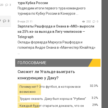
тура Кубка России
520
3
Подводим итоги первого тура командного
турнира по Кубку России в Конкурсе ...
7
3
Вчера 21:11
232
0
Зарплаты Рашфорда и Онана в «МЮ» выросли
на 25% из-за выхода в Лигу чемпионов —
Telegraph
Оклады форварда Маркуса Рашфорда и
голкипера Андре Онана в «Манчестер Юнайтед»
...
ГОЛОСОВАНИЕ
Сможет ли Угальде выиграть
конкуренцию у Даку?
32.3%
Почему нет? Это футбол, в котором все
возможно
3.2%
Трудно сказать. Даку был хорош в "Рубине"
29%
Каждый будет стараться доказать, что он