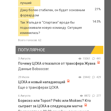
лучший
21%
Даку более стабилен, он будет основным
форвардом
14.5%
Так Угальде в "Спартаке" вроде бы
подыскивали новую команду. Ситуация
изменилась?
Всего голосов: 62
ПОПУЛЯРНОЕ
3 Августа
15061
441
Почему ЦСКА отказался от трансфера Жуана
Данные Bobsoccer.
29 Июля
23442
429
ЦСКА и новый нападающий
Еще о трансферах ЦСКА.
6 Августа
8872
277
Бориско или Тороп? Рейс или Мойзес? Кто
сыграет за ЦСКА в следующем матче