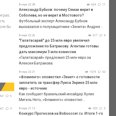
Вчера 22:38
624
11
Александр Бубнов: почему Семак верит в
играл,
Соболева, но не верит в Мостового?
есть
Футбольный эксперт Александр Бубнов
если бы
высказался о полузащитнике «Зенита» Андрее ...
Вчера 22:26
617
4
"Галатасарай" до 25 млн евро увеличил
предложение по Батракову. Агентам готовы
дать максимум 3 млн комиссии
«Галатасарай» предложил 25 млн евро за
Алексея Батракова.
Вчера 22:21
1574
62
«Фламенго» оповестил «Зенит» о готовности
заплатить за трансфер Луиса Энрике 25 млн
евро - источник
Как сообщает бразильский инсайдер Хулио
062
6
Мигель Нето, «Фламенго» оповестил ...
Вчера 21:13
323
5
667
9
Конкурс Прогнозов на Bobsoccer.ru. Итоги 1-го