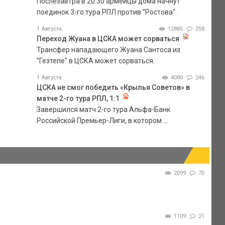
Послезавтра в 20.30 армейцы дома начнут
поединок 3-го тура РПЛ против "Ростова".
1 Августа
12885
258
Переход Жуана в ЦСКА может сорваться
Трансфер нападающего Жуана Сантоса из
"Гезтепе" в ЦСКА может сорваться.
1 Августа
4080
246
ЦСКА не смог победить «Крылья Советов» в
матче 2-го тура РПЛ, 1:1
Завершился матч 2-го тура Альфа-Банк
Российской Премьер-Лиги, в котором ...
2099
70
1109
21