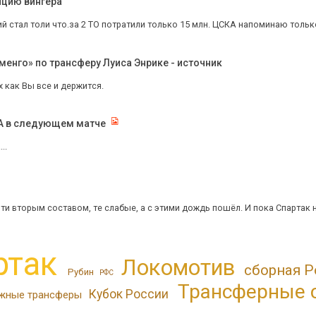
ицию вингера
й стал толи что.за 2 ТО потратили только 15 млн. ЦСКА напоминаю тольк
енго» по трансферу Луиса Энрике - источник
х как Вы все и держится.
КА в следующем матче
..
ти вторым составом, те слабые, а с этими дождь пошёл. И пока Спартак н
ртак
Локомотив
сборная Р
Рубин
РФС
Трансферные 
Кубок России
жные трансферы