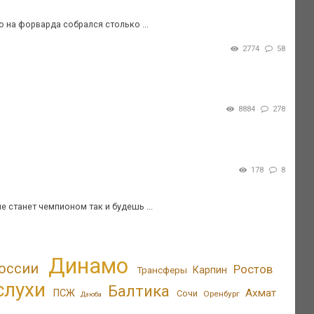
о на форварда собрался столько ...
2774
58
8884
278
178
8
е станет чемпионом так и будешь ...
Динамо
оссии
Ростов
Трансферы
Карпин
слухи
Балтика
Ахмат
ПСЖ
Сочи
Оренбург
Дзюба