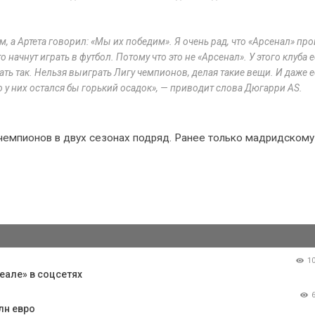
 а Артета говорил: «Мы их победим». Я очень рад, что «Арсенал» про
о начнут играть в футбол. Потому что это не «Арсенал». У этого клуба 
рать так. Нельзя выиграть Лигу чемпионов, делая такие вещи. И даже 
о у них остался бы горький осадок», — приводит слова Дюгарри AS.
 чемпионов в двух сезонах подряд. Ранее только мадридскому
1
еале» в соцсетях
лн евро