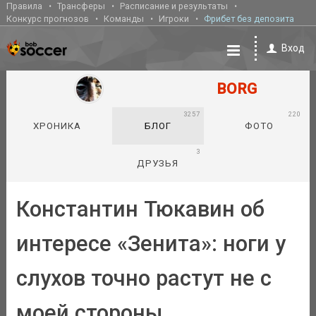
Правила
Трансферы
Расписание и результаты
Конкурс прогнозов
Команды
Игроки
Фрибет без депозита
Вход
BORG
3257
220
ХРОНИКА
БЛОГ
ФОТО
3
ДРУЗЬЯ
Константин Тюкавин об
интересе «Зенита»: ноги у
слухов точно растут не с
моей стороны