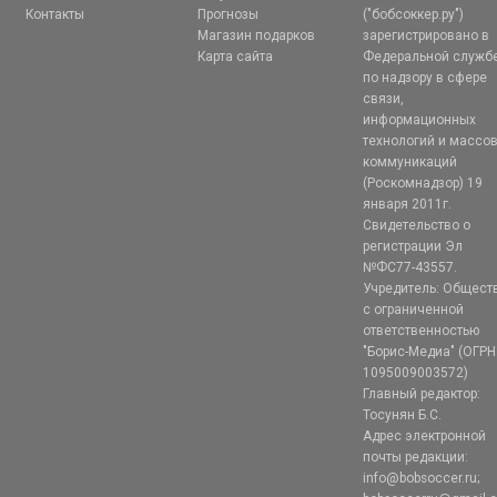
Контакты
Прогнозы
("бобсоккер.ру")
Магазин подарков
зарегистрировано в
Карта сайта
Федеральной служб
по надзору в сфере
связи,
информационных
технологий и массо
коммуникаций
(Роскомнадзор) 19
января 2011г.
Свидетельство о
регистрации Эл
№ФС77-43557.
Учредитель: Общест
с ограниченной
ответственностью
"Борис-Медиа" (ОГРН
1095009003572)
Главный редактор:
Тосунян Б.С.
Адрес электронной
почты редакции:
info@bobsoccer.ru;