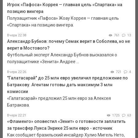
Игрок «Пафоса» Коррея — главная цель «Спартака» на
позицию вингера
Полузащитник «Пафоса» Жоау Коррея — главная цель
«Спартака» на позицию вингера.
Вчера 22:38
761
13
Александр Бубнов: почему Семак верит в Соболева, но не
верит в Мостового?
Футбольный эксперт Александр Бубнов высказался о
полузащитнике «Зенита» Андрее ...
Вчера 22:26
721
4
"Галатасарай" до 25 млн евро увеличил предложение по
Батракову. Агентам готовы дать максимум 3 млн
комиссии
«Галатасарай» предложил 25 млн евро за Алексея
Батракова.
Вчера 22:21
1725
63
«Фламенго» оповестил «Зенит» о готовности заплатить
за трансфер Луиса Энрике 25 млн евро - источник
Как сообщает бразильский инсайдер Хулио Мигель Нето,