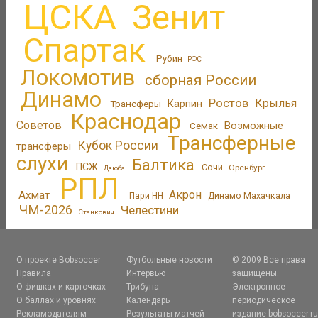
ЦСКА
Зенит
Спартак
Рубин
РФС
Локомотив
сборная России
Динамо
Ростов
Крылья
Трансферы
Карпин
Краснодар
Советов
Возможные
Семак
Трансферные
Кубок России
трансферы
слухи
Балтика
ПСЖ
Сочи
Оренбург
Дзюба
РПЛ
Акрон
Ахмат
Пари НН
Динамо Махачкала
ЧМ-2026
Челестини
Станкович
О проекте Bobsoccer
Футбольные новости
© 2009 Все права
Правила
Интервью
защищены.
О фишках и карточках
Трибуна
Электронное
О баллах и уровнях
Календарь
периодическое
Рекламодателям
Результаты матчей
издание bobsoccer.r