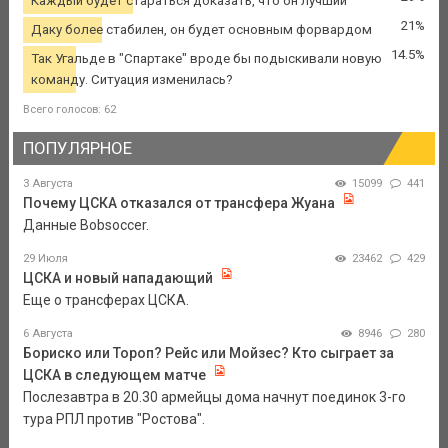
Каждый будет стараться доказать, что он лучший
21%
Даку более стабилен, он будет основным форвардом
14.5%
Так Угальде в "Спартаке" вроде бы подыскивали новую
команду. Ситуация изменилась?
Всего голосов: 62
ПОПУЛЯРНОЕ
3 Августа
15099
441
Почему ЦСКА отказался от трансфера Жуана
Данные Bobsoccer.
29 Июля
23462
429
ЦСКА и новый нападающий
Еще о трансферах ЦСКА.
6 Августа
8946
280
Бориско или Тороп? Рейс или Мойзес? Кто сыграет за
ЦСКА в следующем матче
Послезавтра в 20.30 армейцы дома начнут поединок 3-го
тура РПЛ против "Ростова".