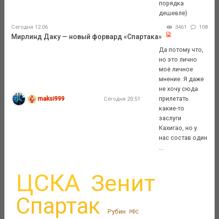
порядка
дешевле)
Сегодня 12:06
3461
108
Мирлинд Даку — новый форвард «Спартака»
Да потому что,
но это лично
моё личное
мнение. Я даже
не хочу сюда
maksi999
прилетать
Сегодня 20:51
какие-то
заслуги
Кахигао, но у
нас состав один
...
ЦСКА
Зенит
Спартак
Рубин
РФС