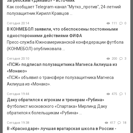
загребским «Динамо» - источник
Как сообщает Telegram-канал "Мутко_против", 24-летний
полузащитник Кирилл Кравцов ...
Сегодня 20:14
111
0
В КОНМЕБОЛ заявили, что обеспокоены постоянными
односторонними действиями ФИФА
Пресс‑служба Южноамериканской конфедерации футбола
(КОНМЕБОЛ) опубликовала ...
Сегодня 20:10
200
3
«ПСЖ» подписал полузащитника Магнеса Аклиуша из
«Монако»
«ПСЖ» объявил о трансфере полузащитника Магнеса
Аклиуша из «Монако».
Сегодня 19:44
475
1
Даку обратился к игрокам и тренерам «Рубина»
Футболист московского «Спартака» Мирлинд Даку
обратился к болельщикам «Рубина» ...
Сегодня 19:38
417
18
В «Краснодаре» лучшая вратарская школа в России -