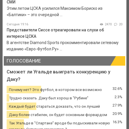
СМИ
Этим летом ЦСКА усилился Максимом Бориско из
«Балтики» – это очередной ...
Сегодня 19:16
2470
20
Представители Сиссе отреагировали на слухи об
интересе ЦСКА
В агентстве Diamond Sports прокомментировали сетевому
изданию «Евро-Футбол.Ру» ...
ГОЛОСОВАНИЕ
Сможет ли Угальде выиграть конкуренцию у
Даку?
32.6%
Почему нет? Это футбол, в котором все возможно
2.3%
Трудно сказать. Даку был хорош в "Рубине"
27.9%
Каждый будет стараться доказать, что он лучший
20.9%
Даку более стабилен, он будет основным форвардом
16.3%
Так Угальде в "Спартаке" вроде бы подыскивали новую