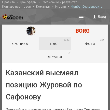
Правила
Трансферы
Расписание и результаты
Конкурс прогнозов
Команды
Игроки
Фрибет без депозита
Вход
BORG
3262
220
ХРОНИКА
БЛОГ
ФОТО
3
ДРУЗЬЯ
Казанский высмеял
позицию Журовой по
Сафонову
Олимпийская чемпионка и депутат Госдумы Светлана