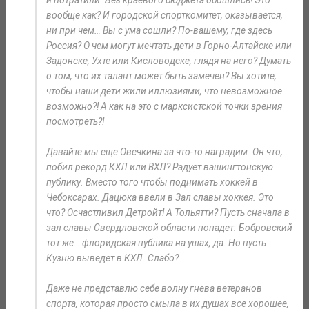
вообще как? И городской спорткомитет, оказывается,
ни при чем… Вы с ума сошли? По-вашему, где здесь
Россия? О чем могут мечтать дети в Горно-Алтайске или
Задонске, Ухте или Кисловодске, глядя на него? Думать
о том, что их талант может быть замечен? Вы хотите,
чтобы наши дети жили иллюзиями, что невозможное
возможно?! А как на это с марксистской точки зрения
посмотреть?!
Давайте мы еще Овечкина за что-то наградим. Он что,
побил рекорд КХЛ или ВХЛ? Радует вашингтонскую
публику. Вместо того чтобы поднимать хоккей в
Чебоксарах. Дацюка ввели в Зал славы хоккея. Это
что? Осчастливил Детройт! А Тольятти? Пусть сначала в
зал славы Свердловской области попадет. Бобровский
тот же… флоридская публика на ушах, да. Но пусть
Кузню выведет в КХЛ. Слабо?
Даже не представлю себе волну гнева ветеранов
спорта, которая просто смыла в их душах все хорошее,