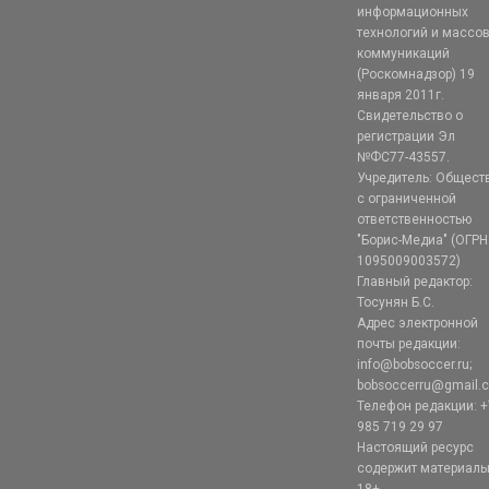
информационных
технологий и массо
коммуникаций
(Роскомнадзор) 19
января 2011г.
Свидетельство о
регистрации Эл
№ФС77-43557.
Учредитель: Общест
с ограниченной
ответственностью
"Борис-Медиа" (ОГРН
1095009003572)
Главный редактор:
Тосунян Б.С.
Адрес электронной
почты редакции:
info@bobsoccer.ru;
bobsoccerru@gmail.
Телефон редакции: +
985 719 29 97
Настоящий ресурс
содержит материал
18+