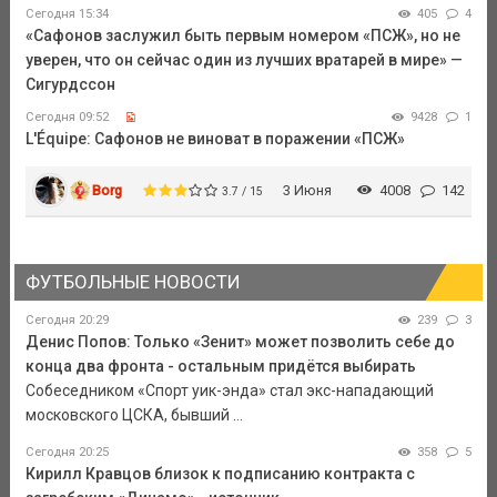
Сегодня 15:34
405
4
«Сафонов заслужил быть первым номером «ПСЖ», но не
уверен, что он сейчас один из лучших вратарей в мире» —
Сигурдссон
Сегодня 09:52
9428
1
L'Équipe: Сафонов не виноват в поражении «ПСЖ»
Borg
3 Июня
4008
142
3.7 / 15
ФУТБОЛЬНЫЕ НОВОСТИ
Сегодня 20:29
239
3
Денис Попов: Только «Зенит» может позволить себе до
конца два фронта - остальным придётся выбирать
Собеседником «Спорт уик-энда» стал экс-нападающий
московского ЦСКА, бывший ...
Сегодня 20:25
358
5
Кирилл Кравцов близок к подписанию контракта с