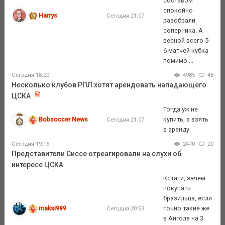
составом
спокойно
Harrys
Сегодня 21:07
разобрали
соперника. А
весной всего 5-
6 матчей кубка
помимо ...
Сегодня 18:20
4985
48
Несколько клубов РПЛ хотят арендовать нападающего
ЦСКА
Тогда уж не
Bobsoccer News
купить, а взять
Сегодня 21:07
в аренду.
Сегодня 19:16
2470
20
Представители Сиссе отреагировали на слухи об
интересе ЦСКА
Кстати, зачем
покупать
бразильца, если
maksi999
точно такие же
Сегодня 20:53
в Анголе на 3