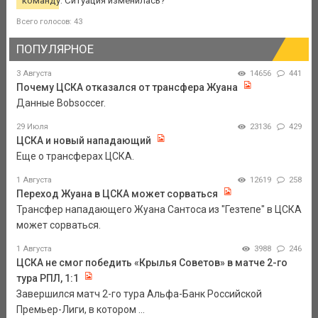
команду. Ситуация изменилась?
Всего голосов: 43
ПОПУЛЯРНОЕ
3 Августа
14656
441
Почему ЦСКА отказался от трансфера Жуана
Данные Bobsoccer.
29 Июля
23136
429
ЦСКА и новый нападающий
Еще о трансферах ЦСКА.
1 Августа
12619
258
Переход Жуана в ЦСКА может сорваться
Трансфер нападающего Жуана Сантоса из "Гезтепе" в ЦСКА
может сорваться.
1 Августа
3988
246
ЦСКА не смог победить «Крылья Советов» в матче 2-го
тура РПЛ, 1:1
Завершился матч 2-го тура Альфа-Банк Российской
Премьер-Лиги, в котором ...