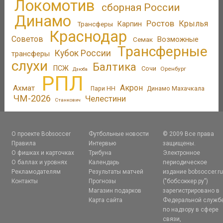
Локомотив
сборная России
Динамо
Ростов
Крылья
Трансферы
Карпин
Краснодар
Советов
Возможные
Семак
Трансферные
Кубок России
трансферы
слухи
Балтика
ПСЖ
Сочи
Оренбург
Дзюба
РПЛ
Акрон
Ахмат
Пари НН
Динамо Махачкала
ЧМ-2026
Челестини
Станкович
О проекте Bobsoccer
Футбольные новости
© 2009 Все права
Правила
Интервью
защищены.
О фишках и карточках
Трибуна
Электронное
О баллах и уровнях
Календарь
периодическое
Рекламодателям
Результаты матчей
издание bobsoccer.r
Контакты
Прогнозы
("бобсоккер.ру")
Магазин подарков
зарегистрировано в
Карта сайта
Федеральной служб
по надзору в сфере
связи,