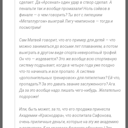
сделает. Да «Арсенал» один удар в створ сделал. А
пенальти так и вообще промазали! Ноль сэйвов в
финале — о чем говорить? Ты вот с липецким
«Металлургом» выиграй Лигу чемпионов — тогда и
посмотрим!
Сам Матвей говорит, что его пример для детей — что
можно заниматься до восьми лет плаванием, а потом
выиграть в другом виде спорта невероятный трофей.
Он что — издевается? Это же вообще всю спортивную
систему подрывает, когда в четыре года уже поздно
что-то начинать и все пропало. А система
«дополнительных тренировок» для пятилетних? Ей что,
пропадать?! За это давать звание заслуженного? Ага.
Да за это вообще надо лишать чего-нибудь. Желательно
подороже!
Или, быть может, за то, что его продажа принесла
Академии «Краснодара», что воспитала Сафонова,
очень приличные деньги, которые на эту же академию
и потратили. Без краевого бюджета обошлись! Это