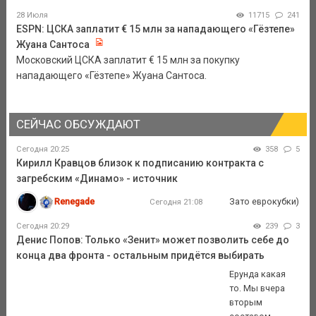
28 Июля
11715
241
ESPN: ЦСКА заплатит € 15 млн за нападающего «Гёзтепе»
Жуана Сантоса
Московский ЦСКА заплатит € 15 млн за покупку
нападающего «Гёзтепе» Жуана Сантоса.
СЕЙЧАС ОБСУЖДАЮТ
Сегодня 20:25
358
5
Кирилл Кравцов близок к подписанию контракта с
загребским «Динамо» - источник
Renegade
Зато еврокубки)
Сегодня 21:08
Сегодня 20:29
239
3
Денис Попов: Только «Зенит» может позволить себе до
конца два фронта - остальным придётся выбирать
Ерунда какая
то. Мы вчера
вторым