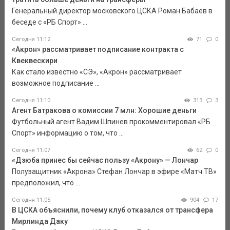
Генеральный директор московского ЦСКА Роман Бабаев в
беседе с «РБ Спорт» ...
Сегодня 11:12
71
0
«Акрон» рассматривает подписание контракта с
Квеквескири
Как стало известно «СЭ», «Акрон» рассматривает
возможное подписание ...
Сегодня 11:10
313
3
Агент Батракова о комиссии 7 млн: Хорошие деньги
Футбольный агент Вадим Шпинев прокомментировал «РБ
Спорт» информацию о том, что ...
Сегодня 11:07
62
0
«Дзюба принес бы сейчас пользу «Акрону» — Лончар
Полузащитник «Акрона» Стефан Лончар в эфире «Матч ТВ»
предположил, что ...
Сегодня 11:05
904
17
В ЦСКА объяснили, почему клуб отказался от трансфера
Мирлинда Даку