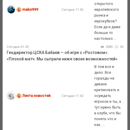
открытого
maksi999
европейского
Сегодня 11:42
рынка и
еврокубков?
Если да и даже
больше то
настолько ...
Сегодня 01:33
3080
35
Гендиректор ЦСКА Бабаев — об игре с «Ростовом»:
«Плохой матч. Мы сыграли ниже своих возможностей»
В том все и
дело. Все
горазды на
диване
критиковать и
Лента новостей
осуждать
Сегодня 11:42
игроков и тш, а
тут нужно быть
в клубе, что бы
понять что и
как. ...