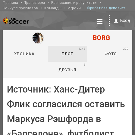
Правила
Трансферы
Расписание и результаты
Конкурс прогнозов
Команды
Игроки
Фрибет без депозита
Вход
BORG
3243
220
ХРОНИКА
БЛОГ
ФОТО
3
ДРУЗЬЯ
Источник: Ханс-Дитер
Флик согласился оставить
Маркуса Рэшфорда в
«Барселоне», футболист