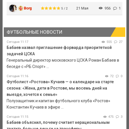
Borg
21 Мая
956
1
5 / 2
ФУТБОЛЬНЫЕ НОВОСТИ
Сегодня 11:17
555
27
Бабаев назвал приглашение форварда приоритетной
задачей ЦСКА
Генеральный директор московского ЦСКА Роман Бабаев в
беседе с «РБ Спорт» ...
Сегодня 11:16
72
0
Футболист «Ростова» Кучаев — о календаре на старте
сезона: «Жена, дети в Ростове, мы восемь дней на
выезде, хочется к семье»
Полузащитник и капитан футбольного клуба «Ростов»
Константин Кучаев в эфире ...
Сегодня 11:15
475
3
Бабаев объяснил, почему считает нерациональным
тратить больше деньги на трансферы