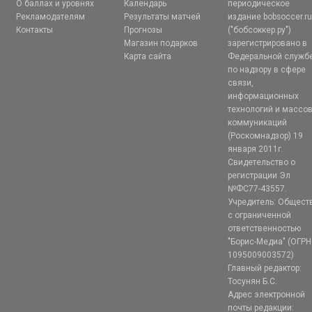
О баллах и уровнях
Календарь
периодическое
Рекламодателям
Результаты матчей
издание bobsoccer.r
Контакты
Прогнозы
("бобсоккер.ру")
Магазин подарков
зарегистрировано в
Карта сайта
Федеральной служб
по надзору в сфере
связи,
информационных
технологий и массо
коммуникаций
(Роскомнадзор) 19
января 2011г.
Свидетельство о
регистрации Эл
№ФС77-43557.
Учредитель: Общест
с ограниченной
ответственностью
"Борис-Медиа" (ОГРН
1095009003572)
Главный редактор:
Тосунян Б.С.
Адрес электронной
почты редакции: