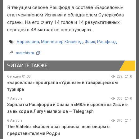
В текущем сезоне Рэшфорд в составе «Барселоны»
стал чемпионом Испании и обладателем Суперкубка
страны. На его счету 14 голов и 14 результативных
передач в 48 матчах во всех турнирах.
Барселона
,
Манчестер Юнайтед
,
Флик
,
Рэшфорд
matchtv.ru
ЧИТАЙТЕ ТАКЖЕ:
Сегодня 01:03
282
0
«Барселона» проиграла «Удинезе» в товарищеском
турнире
7 Августа
336
0
Зарплаты Рашфорда и Онана в «МЮ» выросли на 25% из-
за выхода в Лигу чемпионов — Telegraph
6 Августа
370
1
The Athletic: «Барселона» провела переговоры с
представителями Родри