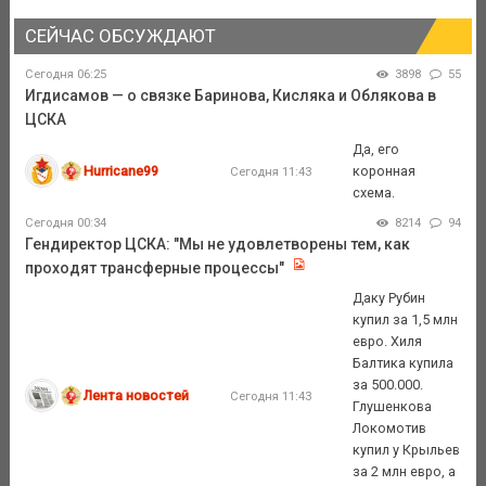
СЕЙЧАС ОБСУЖДАЮТ
Сегодня 06:25
3898
55
Игдисамов — о связке Баринова, Кисляка и Облякова в
ЦСКА
Да, его
Hurricane99
коронная
Сегодня 11:43
схема.
Сегодня 00:34
8214
94
Гендиректор ЦСКА: "Мы не удовлетворены тем, как
проходят трансферные процессы"
Даку Рубин
купил за 1,5 млн
евро. Хиля
Балтика купила
за 500.000.
Лента новостей
Сегодня 11:43
Глушенкова
Локомотив
купил у Крыльев
за 2 млн евро, а