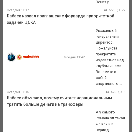
Зенит у ...
Сегодня 11:17
555
27
Бабаев назвал приглашение форварда приоритетной
задачей ЦСКА
Уважаемый
генеральный
директор!
Пожалуйста
прекратите
maksi999
Сегодня 11:42
издеваться над
клубом и нами.
Возьмите с
собой
спортивного ...
Сегодня 11:15
475
3
Бабаев объяснил, почему считает нерациональным
тратить больше деньги на трансферы
А у самого
Романа зп такая
же как и в
период