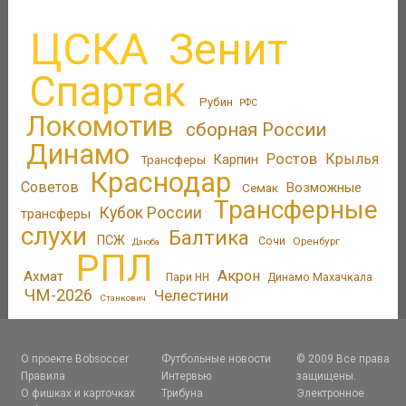
ЦСКА
Зенит
Спартак
Рубин
РФС
Локомотив
сборная России
Динамо
Ростов
Крылья
Трансферы
Карпин
Краснодар
Советов
Возможные
Семак
Трансферные
Кубок России
трансферы
слухи
Балтика
ПСЖ
Сочи
Оренбург
Дзюба
РПЛ
Акрон
Ахмат
Пари НН
Динамо Махачкала
ЧМ-2026
Челестини
Станкович
О проекте Bobsoccer
Футбольные новости
© 2009 Все права
Правила
Интервью
защищены.
О фишках и карточках
Трибуна
Электронное