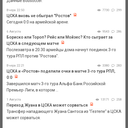
Данные Bobsoccer.
Вчера 22:50
7730
299
ЦСКА вновь не обыграл "Ростов"
Сегодня 0:0 на армейской арене.
6 Августа
9543
286
Бориско или Тороп? Рейс или Мойзес? Кто сыграет за
ЦСКА в следующем матче
Послезавтра в 20.30 армейцы дома начнут поединок 3-го
тура РПЛ против "Ростова".
Вчера 22:21
3380
283
ЦСКА и «Ростов» поделили очки в матче 3-го тура РПЛ,
0:0
Завершился матч 3-го тура Альфа-Банк Российской
Премьер-Лиги, в котором ...
1 Августа
13171
258
Переход Жуана в ЦСКА может сорваться
Трансфер нападающего Жуана Сантоса из "Гезтепе" в ЦСКА
может сорваться.