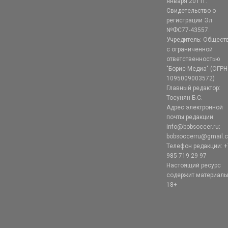
января 2011г.
Свидетельство о
регистрации Эл
№ФС77-43557.
Учредитель: Общест
с ограниченной
ответственностью
"Борис-Медиа" (ОГРН
1095009003572)
Главный редактор:
Тосунян Б.С.
Адрес электронной
почты редакции:
info@bobsoccer.ru;
bobsoccerru@gmail.
Телефон редакции: +
985 719 29 97
Настоящий ресурс
содержит материал
18+