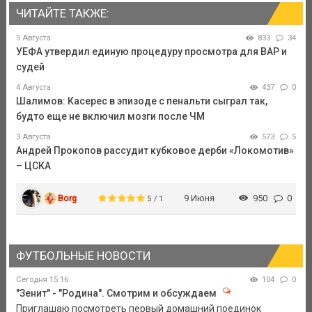
ЧИТАЙТЕ ТАКЖЕ:
5 Августа
833
34
УЕФА утвердил единую процедуру просмотра для ВАР и
судей
4 Августа
437
0
Шалимов: Касерес в эпизоде с пенальти сыграл так,
будто еще не включил мозги после ЧМ
3 Августа
573
5
Андрей Прокопов рассудит кубковое дерби «Локомотив»
– ЦСКА
Borg
9 Июня
950
0
5 / 1
ФУТБОЛЬНЫЕ НОВОСТИ
Сегодня 15:16
104
0
"Зенит" - "Родина". Смотрим и обсуждаем
Приглашаю посмотреть первый домашний поединок