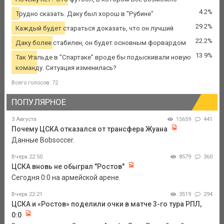
4.2%
Трудно сказать. Даку был хорош в "Рубине"
29.2%
Каждый будет стараться доказать, что он лучший
22.2%
Даку более стабилен, он будет основным форвардом
13.9%
Так Угальде в "Спартаке" вроде бы подыскивали новую
команду. Ситуация изменилась?
Всего голосов: 72
ПОПУЛЯРНОЕ
3 Августа
15659
441
Почему ЦСКА отказался от трансфера Жуана
Данные Bobsoccer.
Вчера 22:50
8579
360
ЦСКА вновь не обыграл "Ростов"
Сегодня 0:0 на армейской арене.
Вчера 22:21
3519
294
ЦСКА и «Ростов» поделили очки в матче 3-го тура РПЛ,
0:0