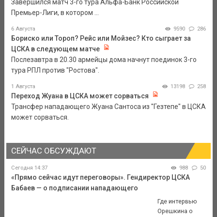
Завершился матч 3-го тура Альфа-Банк Российской
Премьер-Лиги, в котором ...
6 Августа
9590
286
Бориско или Тороп? Рейс или Мойзес? Кто сыграет за
ЦСКА в следующем матче
Послезавтра в 20.30 армейцы дома начнут поединок 3-го
тура РПЛ против "Ростова".
1 Августа
13198
258
Переход Жуана в ЦСКА может сорваться
Трансфер нападающего Жуана Сантоса из "Гезтепе" в ЦСКА
может сорваться.
СЕЙЧАС ОБСУЖДАЮТ
Сегодня 14:37
988
50
«Прямо сейчас идут переговоры». Гендиректор ЦСКА
Бабаев — о подписании нападающего
Где интервью
Орешкина о