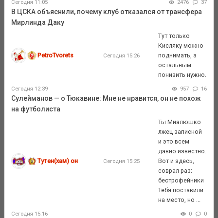
Сегодня 11:05
2476
37
В ЦСКА объяснили, почему клуб отказался от трансфера
Мирлинда Даку
Тут только
Кисляку можно
PetroTvorets
поднимать, а
Сегодня 15:26
остальным
понизить нужно.
Сегодня 12:39
957
16
Сулейманов — о Тюкавине: Мне не нравится, он не похож
на футболиста
Ты Миалюшко
лжец записной
и это всем
давно известно.
Тутен(хам) он
Вот и здесь,
Сегодня 15:25
соврал раз:
беcтрофейники
Тебя поставили
на место, но ...
Сегодня 15:16
0
0