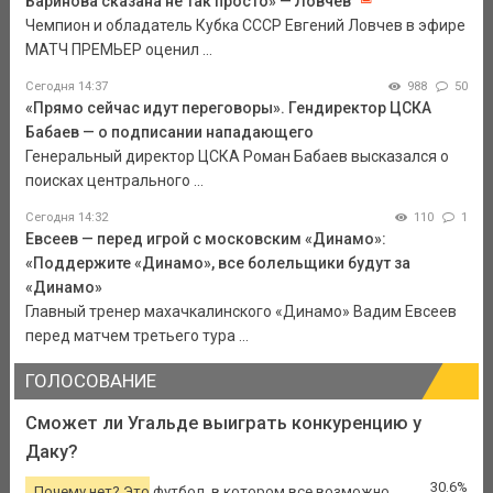
Баринова сказана не так просто» — Ловчев
Чемпион и обладатель Кубка СССР Евгений Ловчев в эфире
МАТЧ ПРЕМЬЕР оценил ...
Сегодня 14:37
988
50
«Прямо сейчас идут переговоры». Гендиректор ЦСКА
Бабаев — о подписании нападающего
Генеральный директор ЦСКА Роман Бабаев высказался о
поисках центрального ...
Сегодня 14:32
110
1
Евсеев — перед игрой с московским «Динамо»:
«Поддержите «Динамо», все болельщики будут за
«Динамо»
Главный тренер махачкалинского «Динамо» Вадим Евсеев
перед матчем третьего тура ...
ГОЛОСОВАНИЕ
Сможет ли Угальде выиграть конкуренцию у
Даку?
30.6%
Почему нет? Это футбол, в котором все возможно