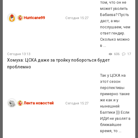
том, что он не
может уволить
Бабаева? Пусть
Hurricane99
Сегодня 15:27
даст, а мы
послушаем, чем
ответ гендир.
Сколько можно
в ...
Сегодня 13:13
606
17
Хомуха: ЦСКА даже за тройку побороться будет
проблемно
Так у ЦСКА на
этот сезон
перспективы
примерно такие
же как и у
Лента новостей
Сегодня 15:27
нынешней
Балтики ))) Если
ИДИ не уволят в
ближайшее
время, то ...