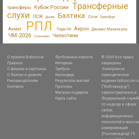
Трансферные
Кубок России
трансферы
слухи
Балтика
ПСЖ
Сочи
Оренбург
Дзюба
РПЛ
Акрон
Ахмат
Пари НН
Динамо Махачкала
ЧМ-2026
Челестини
Станкович
О проекте Bobsoccer
Футбольные новости
© 2009 Все права
Правила
Интервью
защищены.
О фишках и карточках
Трибуна
Электронное
О баллах и уровнях
Календарь
периодическое
Рекламодателям
Результаты матчей
издание bobsoccer.r
Контакты
Прогнозы
("бобсоккер.ру")
Магазин подарков
зарегистрировано в
Карта сайта
Федеральной служб
по надзору в сфере
связи,
информационных
технологий и массо
коммуникаций
(Роскомнадзор) 19