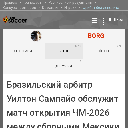
Правила
Трансферы
Расписание и результаты
Конкурс прогнозов
Команды
Игроки
Фрибет без депозита
Вход
BORG
3243
220
ХРОНИКА
БЛОГ
ФОТО
3
ДРУЗЬЯ
Бразильский арбитр
Уилтон Сампайо обслужит
матч открытия ЧМ‑2026
между сборными Мексики