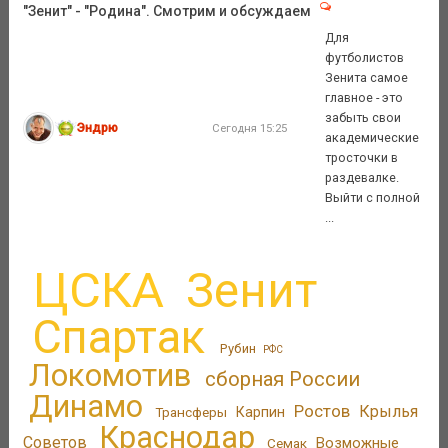
"Зенит" - "Родина". Смотрим и обсуждаем
Для
футболистов
Зенита самое
главное - это
забыть свои
Эндрю
Сегодня 15:25
академические
тросточки в
раздевалке.
Выйти с полной
...
ЦСКА
Зенит
Спартак
Рубин
РФС
Локомотив
сборная России
Динамо
Ростов
Крылья
Трансферы
Карпин
Краснодар
Советов
Возможные
Семак