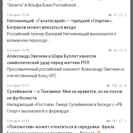
"Зенита" в Альфа-Банк Российской ...
Сегодня 15:06
67
2
Непомнящий: «Галатасарай» — турецкий «Спартак»,
Батраков может вписаться везде
Российский тренер Валерий Непомнящий высказался о
возмжном переходе ...
Сегодня 15:00
64
0
Александр Овечкин и Шара Буллет нанесли
символический удар перед матчем РПЛ
Прославленный российский хоккеист Александр Овечкин и
отечественный боец UFC ...
Сегодня 14:57
190
8
Сулейманов — о Тюкавине: Мне не нравится, он не похож
на футболиста
Нападающий «Ростова» Тимур Сулейманов в беседе с «РБ
Спорт» высказался о форварде ...
Сегодня 14:43
181
1
«Локомотив» может откатиться в середняки. Фраза