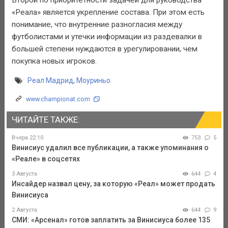
«Реала» является укрепление состава. При этом есть
понимание, что внутренние разногласия между
футболистами и утечки информации из раздевалки в
большей степени нуждаются в урегулировании, чем
покупка новых игроков.
Реал Мадрид
,
Моуриньо
www.championat.com
ЧИТАЙТЕ ТАКЖЕ:
Вчера 22:10
753
5
Винисиус удалил все публикации, а также упоминания о
«Реале» в соцсетях
3 Августа
644
4
Инсайдер назвал цену, за которую «Реал» может продать
Винисиуса
2 Августа
644
9
СМИ: «Арсенал» готов заплатить за Винисиуса более 135