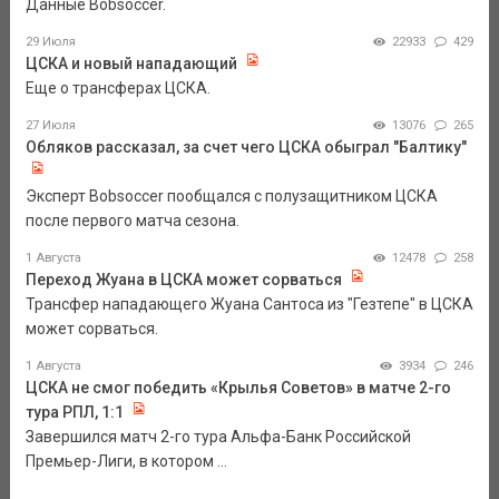
Данные Bobsoccer.
29 Июля
22933
429
ЦСКА и новый нападающий
Еще о трансферах ЦСКА.
27 Июля
13076
265
Обляков рассказал, за счет чего ЦСКА обыграл "Балтику"
Эксперт Bobsoccer пообщался с полузащитником ЦСКА
после первого матча сезона.
1 Августа
12478
258
Переход Жуана в ЦСКА может сорваться
Трансфер нападающего Жуана Сантоса из "Гезтепе" в ЦСКА
может сорваться.
1 Августа
3934
246
ЦСКА не смог победить «Крылья Советов» в матче 2-го
тура РПЛ, 1:1
Завершился матч 2-го тура Альфа-Банк Российской
Премьер-Лиги, в котором ...