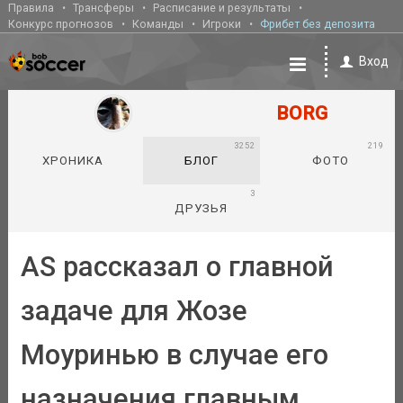
Правила
Трансферы
Расписание и результаты
Конкурс прогнозов
Команды
Игроки
Фрибет без депозита
Вход
BORG
3252
219
ХРОНИКА
БЛОГ
ФОТО
3
ДРУЗЬЯ
AS рассказал о главной
задаче для Жозе
Моуринью в случае его
назначения главным