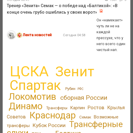
Тренер «Зенита» Семак — о победе над «Балтикой»: «В
конце очень грубо ошиблись у своих ворот»
Он «намекает»
чуть ли не на
каждой
Лента новостей
Сегодня 04:58
прессухе, что у
него всего один
чистый нап.
ЦСКА
Зенит
Спартак
Рубин
РФС
Локомотив
сборная России
Динамо
Ростов
Крылья
Трансферы
Карпин
Краснодар
Советов
Возможные
Семак
Трансферные
Кубок России
трансферы
слухи