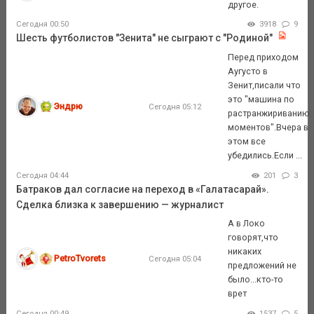
другое.
Сегодня 00:50
3918
9
Шесть футболистов "Зенита" не сыграют с "Родиной"
Перед приходом
Аугусто в
Зенит,писали что
это "машина по
Эндрю
Сегодня 05:12
растранжириванию
моментов".Вчера в
этом все
убедились.Если ...
Сегодня 04:44
201
3
Батраков дал согласие на переход в «Галатасарай».
Сделка близка к завершению — журналист
А в Локо
говорят,что
никаких
PetroTvorets
Сегодня 05:04
предложений не
было...кто-то
врет
Сегодня 00:49
1537
5