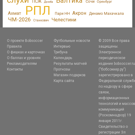
Балтика
ПСЖ
Сочи
Оренбург
Дзюба
РПЛ
Акрон
Ахмат
Пари НН
Динамо Махачкала
ЧМ-2026
Челестини
Станкович
О проекте Bobsoccer
Футбольные новости
© 2009 Все права
Правила
Интервью
защищены.
О фишках и карточках
Трибуна
Электронное
О баллах и уровнях
Календарь
периодическое
Рекламодателям
Результаты матчей
издание bobsoccer.r
Контакты
Прогнозы
("бобсоккер.ру")
Магазин подарков
зарегистрировано в
Карта сайта
Федеральной служб
по надзору в сфере
связи,
информационных
технологий и массо
коммуникаций
(Роскомнадзор) 19
января 2011г.
Свидетельство о
регистрации Эл