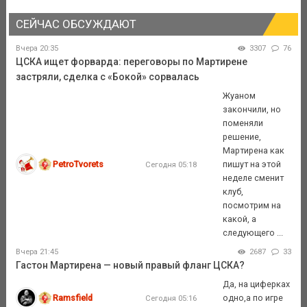
СЕЙЧАС ОБСУЖДАЮТ
Вчера 20:35
3307
76
ЦСКА ищет форварда: переговоры по Мартирене
застряли, сделка с «Бокой» сорвалась
Жуаном
закончили, но
поменяли
решение,
Мартирена как
PetroTvorets
пишут на этой
Сегодня 05:18
неделе сменит
клуб,
посмотрим на
какой, а
следующего ...
Вчера 21:45
2687
33
Гастон Мартирена — новый правый фланг ЦСКА?
Да, на циферках
Ramsfield
одно,а по игре
Сегодня 05:16