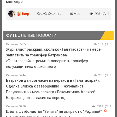
млн евро
Borg
10 Мая
993
1
0 / 0
ФУТБОЛЬНЫЕ НОВОСТИ
Сегодня 05:05
109
0
Журналист раскрыл, сколько «Галатасарай» намерен
заплатить за трансфер Батракова
«Галатасарай» стремится завершить трансфер
полузащитника московского ...
Сегодня 04:44
201
3
Батраков дал согласие на переход в «Галатасарай».
Сделка близка к завершению — журналист
Полузащитник московского «Локомотива» Алексей
Батраков дал согласие на переход ...
Сегодня 00:50
3918
9
Шесть футболистов "Зенита" не сыграют с "Родиной"