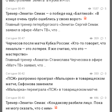
О выступлении "Зенита" в Кубке и РПЛ.
Сегодня 00:49
1537
5
Тренер «Зенита» Семак — о победе над «Балтикой»: «В
конце очень грубо ошиблись у своих ворот»
Главный тренер петербургского «Зенита» Сергей Семак
заявил в эфире «Матч ТВ», что ...
Сегодня 00:47
359
1
Черчесов после матча Кубка России: «Кто‑то говорит, что
пенальти — это лотерея. Я же считаю, что это —
мастерство»
Главный тренер «Ахмата» Станислава Черчесова в эфире
«Матч ТВ» заявил, что ...
Сегодня 00:42
333
0
«ПСЖ» разгромно проиграл «Мальорке» в товарищеском
матче, Сафонова заменили
«Мальорка» переиграла «ПСЖ» в товарищеском матче.
Сегодня 00:40
446
0
Тренер «Зенита» Семак: «Кондакову разбили лицо. Пока
не могу сказать, что с ним»