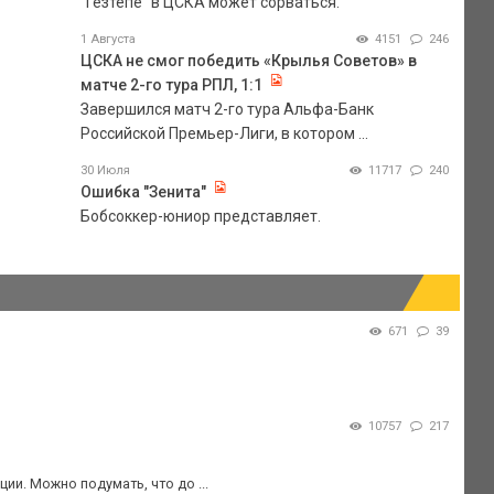
"Гезтепе" в ЦСКА может сорваться.
1 Августа
4151
246
ЦСКА не смог победить «Крылья Советов» в
матче 2-го тура РПЛ, 1:1
Завершился матч 2-го тура Альфа-Банк
Российской Премьер-Лиги, в котором ...
30 Июля
11717
240
Ошибка "Зенита"
Бобсоккер-юниор представляет.
671
39
10757
217
ции. Можно подумать, что до ...