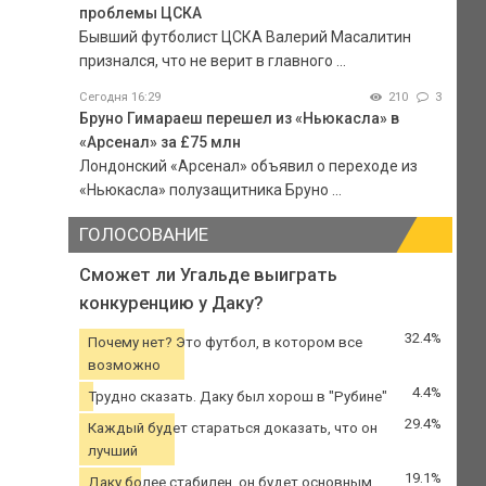
проблемы ЦСКА
Бывший футболист ЦСКА Валерий Масалитин
признался, что не верит в главного ...
Сегодня 16:29
210
3
Бруно Гимараеш перешел из «Ньюкасла» в
«Арсенал» за £75 млн
Лондонский «Арсенал» объявил о переходе из
«Ньюкасла» полузащитника Бруно ...
ГОЛОСОВАНИЕ
Сможет ли Угальде выиграть
конкуренцию у Даку?
32.4%
Почему нет? Это футбол, в котором все
возможно
4.4%
Трудно сказать. Даку был хорош в "Рубине"
29.4%
Каждый будет стараться доказать, что он
лучший
19.1%
Даку более стабилен, он будет основным