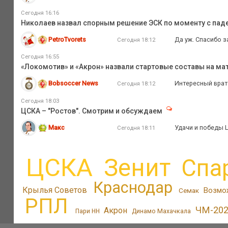
Сегодня 16:16
Николаев назвал спорным решение ЭСК по моменту с пад
PetroTvorets
Да уж. Спасибо за
Сегодня 18:12
Сегодня 16:55
«Локомотив» и «Акрон» назвали стартовые составы на мат
Bobsoccer News
Интересный врат
Сегодня 18:12
Сегодня 18:03
ЦСКА – "Ростов". Смотрим и обсуждаем
Макс
Удачи и победы 
Сегодня 18:11
ЦСКА
Зенит
Спа
Краснодар
Крылья Советов
Возмо
Семак
РПЛ
ЧМ-20
Акрон
Пари НН
Динамо Махачкала