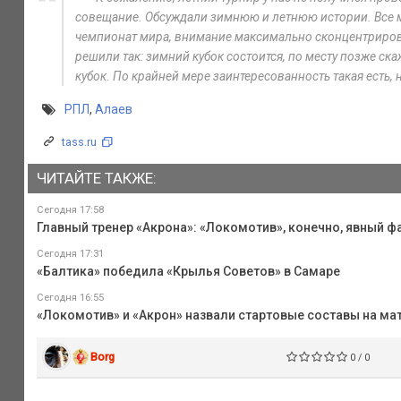
совещание. Обсуждали зимнюю и летнюю истории. Все мы
чемпионат мира, внимание максимально сконцентриров
решили так: зимний кубок состоится, по месту позже ска
кубок. По крайней мере заинтересованность такая есть,
РПЛ
,
Алаев
tass.ru
ЧИТАЙТЕ ТАКЖЕ:
Сегодня 17:58
Главный тренер «Акрона»: «Локомотив», конечно, явный фа
Сегодня 17:31
«Балтика» победила «Крылья Советов» в Самаре
Сегодня 16:55
«Локомотив» и «Акрон» назвали стартовые составы на мат
Borg
0 / 0