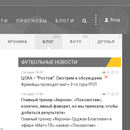
Вход
СТИ
ПРОГНОЗЫ
БЛОГИ
3247
220
3
ХРОНИКА
БЛОГ
ФОТО
ДРУЗЬЯ
ФУТБОЛЬНЫЕ НОВОСТИ
Сегодня 18:03
0
0
ЦСКА – "Ростов". Смотрим и обсуждаем
Армейцы проводят матч 3-го тура РПЛ.
Сегодня 17:58
7
0
Главный тренер «Акрона»: «Локомотив»,
конечно, явный фаворит, но мы приехали, чтобы
добиться результата»
Главный тренер «Акрона» Срджан Благоевич в
эфире «Матч ТВ» назвал «Локомотив» ...
ое