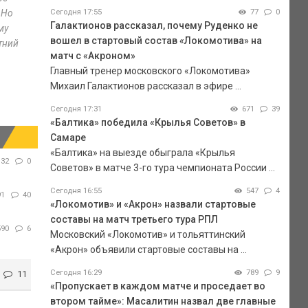
 Но
Сегодня 17:55
77
0
Галактионов рассказал, почему Руденко не
му
вошел в стартовый состав «Локомотива» на
етний
матч с «Акроном»
Главный тренер московского «Локомотива»
Михаил Галактионов рассказал в эфире ...
Сегодня 17:31
671
39
«Балтика» победила «Крылья Советов» в
Самаре
«Балтика» на выезде обыграла «Крылья
32
0
Советов» в матче 3-го тура чемпионата России ...
Сегодня 16:55
547
4
91
40
«Локомотив» и «Акрон» назвали стартовые
составы на матч третьего тура РПЛ
590
6
Московский «Локомотив» и тольяттинский
«Акрон» объявили стартовые составы на ...
Сегодня 16:29
789
9
11
«Пропускает в каждом матче и проседает во
втором тайме»: Масалитин назвал две главные