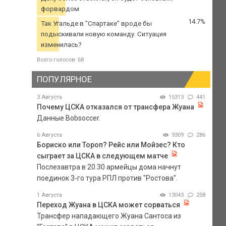
форвардом
14.7%
Так Угальде в "Спартаке" вроде бы
подыскивали новую команду. Ситуация
изменилась?
Всего голосов: 68
ПОПУЛЯРНОЕ
3 Августа
15313
441
Почему ЦСКА отказался от трансфера Жуана
Данные Bobsoccer.
6 Августа
9309
286
Бориско или Тороп? Рейс или Мойзес? Кто
сыграет за ЦСКА в следующем матче
Послезавтра в 20.30 армейцы дома начнут
поединок 3-го тура РПЛ против "Ростова".
1 Августа
13043
258
Переход Жуана в ЦСКА может сорваться
Трансфер нападающего Жуана Сантоса из