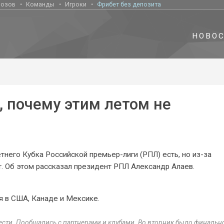
нозов
Команды
Игроки
Фрибет без депозита
НОВО
 почему этим летом не
тнего Кубка Российской премьер-лиги (РПЛ) есть, но из-за
т. Об этом рассказал президент РПЛ Александр Алаев.
я в США, Канаде и Мексике.
вести. Пообщались с партнерами и клубами. Во вторник было финальн