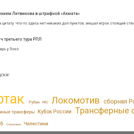
ением Литвинова в штрафной «Ахмата»
 цитату. Что-то здесь нет никаких доп пунктов: мешал игрок стоящей стенки
ч третьего тура РПЛ
арь у Локо.
ЦСКА!
ртак
Локомотив
сборная Р
Рубин
РФС
Трансферные 
Кубок России
жные трансферы
26
Челестини
Станкович