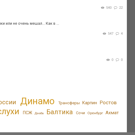
540
22
 или не очень мешал... Как в ...
547
4
0
0
Динамо
оссии
Ростов
Трансферы
Карпин
слухи
Балтика
Ахмат
ПСЖ
Сочи
Оренбург
Дзюба