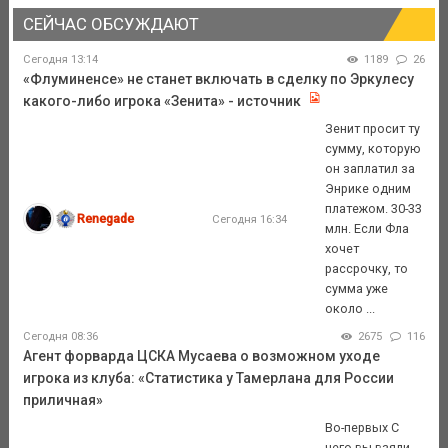
СЕЙЧАС ОБСУЖДАЮТ
Сегодня 13:14
1189
26
«Флуминенсе» не станет включать в сделку по Эркулесу
какого-либо игрока «Зенита» - источник
Зенит просит ту
сумму, которую
он заплатил за
Энрике одним
платежом. 30-33
Renegade
Сегодня 16:34
млн. Если Фла
хочет
рассрочку, то
сумма уже
около ...
Сегодня 08:36
2675
116
Агент форварда ЦСКА Мусаева о возможном уходе
игрока из клуба: «Статистика у Тамерлана для России
приличная»
Во-первых С
чего вы взяли,