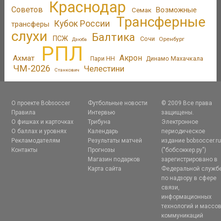
Краснодар
Советов
Возможные
Семак
Трансферные
Кубок России
трансферы
слухи
Балтика
ПСЖ
Сочи
Оренбург
Дзюба
РПЛ
Акрон
Ахмат
Пари НН
Динамо Махачкала
ЧМ-2026
Челестини
Станкович
О проекте Bobsoccer
Футбольные новости
© 2009 Все права
Правила
Интервью
защищены.
О фишках и карточках
Трибуна
Электронное
О баллах и уровнях
Календарь
периодическое
Рекламодателям
Результаты матчей
издание bobsoccer.r
Контакты
Прогнозы
("бобсоккер.ру")
Магазин подарков
зарегистрировано в
Карта сайта
Федеральной служб
по надзору в сфере
связи,
информационных
технологий и массо
коммуникаций