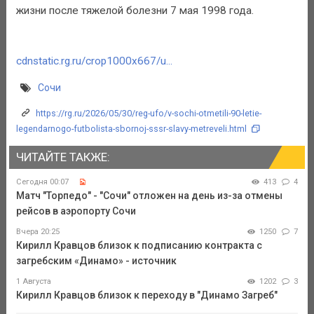
жизни после тяжелой болезни 7 мая 1998 года.
cdnstatic.rg.ru/crop1000x667/u...
Сочи
https://rg.ru/2026/05/30/reg-ufo/v-sochi-otmetili-90-letie-
legendarnogo-futbolista-sbornoj-sssr-slavy-metreveli.html
ЧИТАЙТЕ ТАКЖЕ:
Сегодня 00:07
413
4
Матч "Торпедо" - "Сочи" отложен на день из-за отмены
рейсов в аэропорту Сочи
Вчера 20:25
1250
7
Кирилл Кравцов близок к подписанию контракта с
загребским «Динамо» - источник
1 Августа
1202
3
Кирилл Кравцов близок к переходу в "Динамо Загреб"