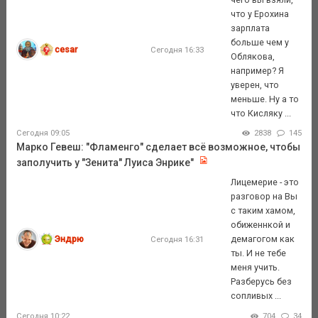
что у Ерохина
зарплата
больше чем у
cesar
Сегодня 16:33
Облякова,
например? Я
уверен, что
меньше. Ну а то
что Кисляку ...
Сегодня 09:05
2838
145
Марко Гевеш: "Фламенго" сделает всё возможное, чтобы
заполучить у "Зенита" Луиса Энрике"
Лицемерие - это
разговор на Вы
с таким хамом,
обиженнкой и
Эндрю
демагогом как
Сегодня 16:31
ты. И не тебе
меня учить.
Разберусь без
сопливых ...
Сегодня 10:22
704
34