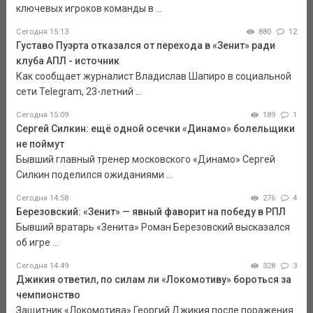
ключевых игроков команды в ...
Сегодня 15:13
880
12
Густаво Пуэрта отказался от перехода в «Зенит» ради
клуба АПЛ - источник
Как сообщает журналист Владислав Шапиро в социальной
сети Telegram, 23-летний ...
Сегодня 15:09
189
1
Сергей Силкин: ещё одной осечки «Динамо» болельщики
не поймут
Бывший главный тренер московского «Динамо» Сергей
Силкин поделился ожиданиями ...
Сегодня 14:58
276
4
Березовский: «Зенит» — явный фаворит на победу в РПЛ
Бывший вратарь «Зенита» Роман Березовский высказался
об игре ...
Сегодня 14:49
328
3
Джикия ответил, по силам ли «Локомотиву» бороться за
чемпионство
Защитник «Локомотива» Георгий Джикия после поражения