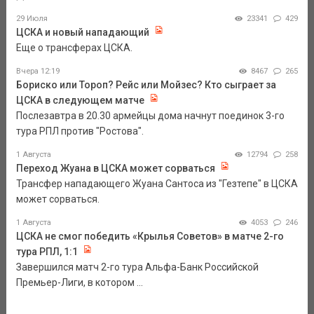
29 Июля
23341
429
ЦСКА и новый нападающий
Еще о трансферах ЦСКА.
Вчера 12:19
8467
265
Бориско или Тороп? Рейс или Мойзес? Кто сыграет за
ЦСКА в следующем матче
Послезавтра в 20.30 армейцы дома начнут поединок 3-го
тура РПЛ против "Ростова".
1 Августа
12794
258
Переход Жуана в ЦСКА может сорваться
Трансфер нападающего Жуана Сантоса из "Гезтепе" в ЦСКА
может сорваться.
1 Августа
4053
246
ЦСКА не смог победить «Крылья Советов» в матче 2-го
тура РПЛ, 1:1
Завершился матч 2-го тура Альфа-Банк Российской
Премьер-Лиги, в котором ...