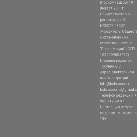
(Роскомнадзор) 19
января 2011г.
Свидетельство о
регистрации Эл
№ФС77-43557.
Учредитель: Общест
с ограниченной
ответственностью
"Борис-Медиа" (ОГРН
1095009003572)
Главный редактор:
Тосунян Б.С.
Адрес электронной
почты редакции:
info@bobsoccer.ru;
bobsoccerru@gmail.
Телефон редакции: +
985 719 29 97
Настоящий ресурс
содержит материал
18+