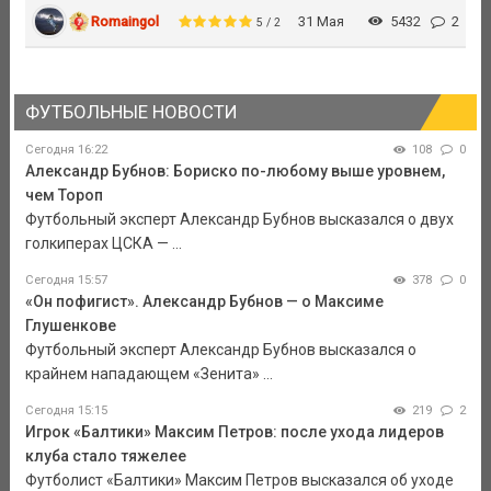
Romaingol
31 Мая
5432
2
5 / 2
ФУТБОЛЬНЫЕ НОВОСТИ
Сегодня 16:22
108
0
Александр Бубнов: Бориско по-любому выше уровнем,
чем Тороп
Футбольный эксперт Александр Бубнов высказался о двух
голкиперах ЦСКА — ...
Сегодня 15:57
378
0
«Он пофигист». Александр Бубнов — о Максиме
Глушенкове
Футбольный эксперт Александр Бубнов высказался о
крайнем нападающем «Зенита» ...
Сегодня 15:15
219
2
Игрок «Балтики» Максим Петров: после ухода лидеров
клуба стало тяжелее
Футболист «Балтики» Максим Петров высказался об уходе