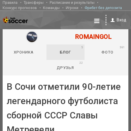
Правила
Трансферы
Расписание и результаты
Конкурс прогнозов
Команды
Игроки
Фрибет без депозита
Вход
ROMAINGOL
5
361
ХРОНИКА
БЛОГ
ФОТО
22
ДРУЗЬЯ
В Сочи отметили 90-летие
легендарного футболиста
сборной СССР Славы
Метревели