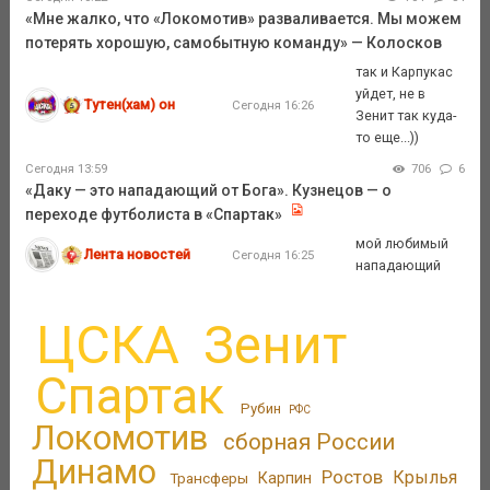
«Мне жалко, что «Локомотив» разваливается. Мы можем
потерять хорошую, самобытную команду» — Колосков
так и Карпукас
уйдет, не в
Тутен(хам) он
Сегодня 16:26
Зенит так куда-
то еще...))
Сегодня 13:59
706
6
«Даку — это нападающий от Бога». Кузнецов — о
переходе футболиста в «Спартак»
мой любимый
Лента новостей
Сегодня 16:25
нападающий
ЦСКА
Зенит
Спартак
Рубин
РФС
Локомотив
сборная России
Динамо
Ростов
Крылья
Трансферы
Карпин