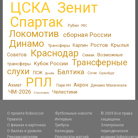
ЦСКА
Зенит
Спартак
Рубин
РФС
Локомотив
сборная России
Динамо
Ростов
Крылья
Трансферы
Карпин
Краснодар
Советов
Возможные
Семак
Трансферные
Кубок России
трансферы
слухи
Балтика
ПСЖ
Сочи
Оренбург
Дзюба
РПЛ
Акрон
Ахмат
Динамо Махачкала
Пари НН
ЧМ-2026
Челестини
Станкович
О проекте Bobsoccer
Футбольные новости
© 2009 Все права
Правила
Интервью
защищены.
О фишках и карточках
Трибуна
Электронное
О баллах и уровнях
Календарь
периодическое
Рекламодателям
Результаты матчей
издание bobsoccer.r