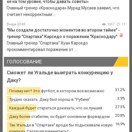
не на том уровне, чтобы давать советы»
Главный тренер «Краснодара» Мурад Мусаев заявил, что
считает некорректным ...
Вчера 22:49
1517
17
"Мы создали достаточно моментов во втором тайме" -
тренер "Спартака" Карседо о поражении "Краснодару"
Главный тренер "Спартака" Хуан Карседо
прокомментировал поражение от ...
ГОЛОСОВАНИЕ
Сможет ли Угальде выиграть конкуренцию у
Даку?
31.2%
Почему нет? Это футбол, в котором все возможно
3.9%
Трудно сказать. Даку был хорош в "Рубине"
27.3%
Каждый будет стараться доказать, что он лучший
20.8%
Даку более стабилен, он будет основным форвардом
16.9%
Так Угальде в "Спартаке" вроде бы подыскивали новую
команду. Ситуация изменилась?