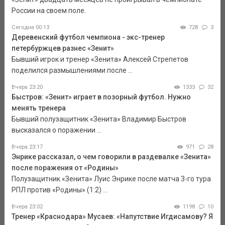
России на своем поле.
Сегодня 00:13
728
3
Деревенский футбол чемпиона - экс-тренер
петербуржцев разнес «Зенит»
Бывший игрок и тренер «Зенита» Алексей Стрепетов
поделился размышлениями после ...
Вчера 23:20
1333
32
Быстров: «Зенит» играет в позорный футбол. Нужно
менять тренера
Бывший полузащитник «Зенита» Владимир Быстров
высказался о поражении ...
Вчера 23:17
971
28
Энрике рассказал, о чем говорили в раздевалке «Зенита»
после поражения от «Родины»
Полузащитник «Зенита» Луис Энрике после матча 3-го тура
РПЛ против «Родины» (1:2) ...
Вчера 23:02
1198
10
Тренер «Краснодара» Мусаев: «Напутствие Игдисамову? Я