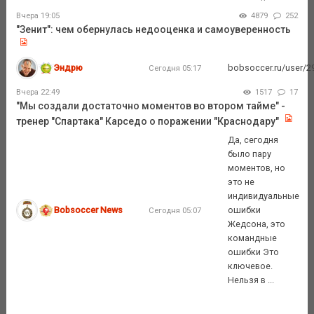
Вчера 19:05
4879
252
"Зенит": чем обернулась недооценка и самоуверенность
Эндрю
bobsoccer.ru/user/29
Сегодня 05:17
Вчера 22:49
1517
17
"Мы создали достаточно моментов во втором тайме" -
тренер "Спартака" Карседо о поражении "Краснодару"
Да, сегодня
было пару
моментов, но
это не
индивидуальные
Bobsoccer News
ошибки
Сегодня 05:07
Жедсона, это
командные
ошибки Это
ключевое.
Нельзя в ...