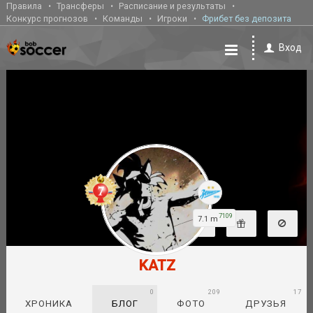
Правила
Трансферы
Расписание и результаты
Конкурс прогнозов
Команды
Игроки
Фрибет без депозита
Вход
7109
7.1 m
KATZ
0
209
17
ХРОНИКА
БЛОГ
ФОТО
ДРУЗЬЯ