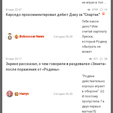
не играл в топ ...
Вчера 22:47
3749
14
Карседо прокомментировал дебют Даку за "Спартак"
Тебе какое
дело? Или
считай зарплату
Bobsoccer News
Луиски,
Сегодня 05:24
который Родину
обыграть не
может
Вчера 23:17
971
28
Энрике рассказал, о чем говорили в раздевалке «Зенита»
после поражения от «Родины»
"Родина
действительно
хорошо играет
в обороне". (с)
Harrys
Сегодня 05:20
И поэтому
пропустила 7 в
двух первых
матчах?))