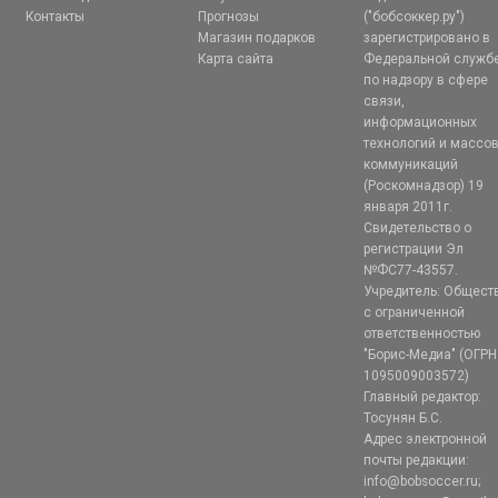
Контакты
Прогнозы
("бобсоккер.ру")
Магазин подарков
зарегистрировано в
Карта сайта
Федеральной служб
по надзору в сфере
связи,
информационных
технологий и массо
коммуникаций
(Роскомнадзор) 19
января 2011г.
Свидетельство о
регистрации Эл
№ФС77-43557.
Учредитель: Общест
с ограниченной
ответственностью
"Борис-Медиа" (ОГРН
1095009003572)
Главный редактор:
Тосунян Б.С.
Адрес электронной
почты редакции:
info@bobsoccer.ru;