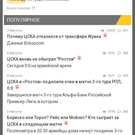
Всего голосов: 77
ПОПУЛЯРНОЕ
3 Августа
15855
441
Почему ЦСКА отказался от трансфера Жуана
Данные Bobsoccer.
8 Августа
9591
384
ЦСКА вновь не обыграл "Ростов"
Сегодня 0:0 на армейской арене.
8 Августа
3671
303
ЦСКА и «Ростов» поделили очки в матче 3-го тура РПЛ,
0:0
Завершился матч 3-го тура Альфа-Банк Российской
Премьер-Лиги, в котором ...
6 Августа
9749
286
Бориско или Тороп? Рейс или Мойзес? Кто сыграет за
ЦСКА в следующем матче
Послезавтра в 20.30 армейцы дома начнут поединок 3-го