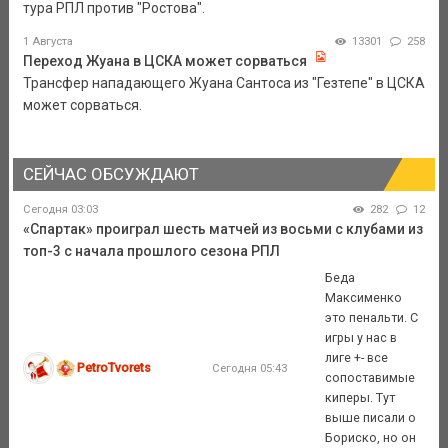
тура РПЛ против "Ростова".
1 Августа
13301
258
Переход Жуана в ЦСКА может сорваться
Трансфер нападающего Жуана Сантоса из "Гезтепе" в ЦСКА
может сорваться.
СЕЙЧАС ОБСУЖДАЮТ
Сегодня 03:03
282
12
«Спартак» проиграл шесть матчей из восьми с клубами из
топ-3 с начала прошлого сезона РПЛ
Беда
Максименко
это пенальти. С
игры у нас в
лиге +- все
PetroTvorets
Сегодня 05:43
сопоставимые
киперы. Тут
выше писали о
Бориско, но он