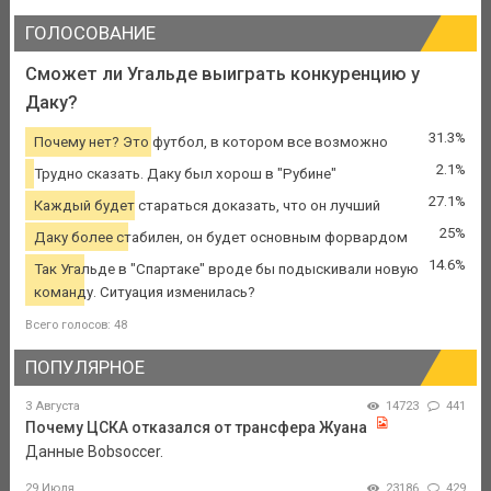
ГОЛОСОВАНИЕ
Сможет ли Угальде выиграть конкуренцию у
Даку?
31.3%
Почему нет? Это футбол, в котором все возможно
2.1%
Трудно сказать. Даку был хорош в "Рубине"
27.1%
Каждый будет стараться доказать, что он лучший
25%
Даку более стабилен, он будет основным форвардом
14.6%
Так Угальде в "Спартаке" вроде бы подыскивали новую
команду. Ситуация изменилась?
Всего голосов: 48
ПОПУЛЯРНОЕ
3 Августа
14723
441
Почему ЦСКА отказался от трансфера Жуана
Данные Bobsoccer.
29 Июля
23186
429