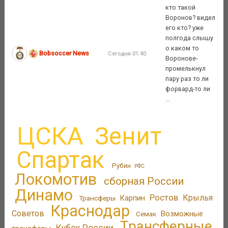
кто такой
Воронов? видел
его кто? уже
полгода слышу
о каком то
Bobsoccer News
Сегодня 01:40
Воронове-
промелькнул
пару раз то ли
форвард-то ли
...
ЦСКА
Зенит
Спартак
Рубин
РФС
Локомотив
сборная России
Динамо
Ростов
Крылья
Трансферы
Карпин
Краснодар
Советов
Возможные
Семак
Трансферные
Кубок России