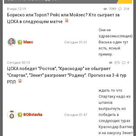
Вчера 12:19
7089
218
Бориско или Тороп? Рейс или Мойзес? Кто сыграет за
ЦСКА в следующем матче
Они не
здравомыслящие)
Макс
Васька один тут
Сегодня 01:51
есть, ясный
пример.
Сегодня 00:13
375
4
ЦСКА победит "Ростов", "Краснодар" не обыграет
"Спартак", "Зенит" разгромит "Родину". Прогноз на 3-й тур
РПЛ
ждать то что
Спартаку надо из
штанов
выпрыгнуть но
BOBstavka
победить в
Сегодня 01:47
следующих турах
Краснодар.Балтику
и на закуску Зенит