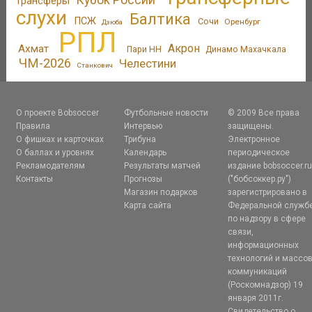
трансферы
слухи
Балтика
ПСЖ
Сочи
Оренбург
Дзюба
РПЛ
Акрон
Ахмат
Пари НН
Динамо Махачкала
ЧМ-2026
Челестини
Станкович
О проекте Bobsoccer
Футбольные новости
© 2009 Все права
Правила
Интервью
защищены.
О фишках и карточках
Трибуна
Электронное
О баллах и уровнях
Календарь
периодическое
Рекламодателям
Результаты матчей
издание bobsoccer.r
Контакты
Прогнозы
("бобсоккер.ру")
Магазин подарков
зарегистрировано в
Карта сайта
Федеральной служб
по надзору в сфере
связи,
информационных
технологий и массо
коммуникаций
(Роскомнадзор) 19
января 2011г.
Свидетельство о