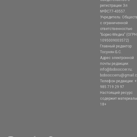
регистрации Эл
№ФС77-43557.
Учредитель: Общест
с ограниченной
ответственностью
"Борис-Медиа" (ОГРН
1095009003572)
Главный редактор:
Тосунян Б.С.
Адрес электронной
почты редакции:
info@bobsoccer.ru;
bobsoccerru@gmail.
Телефон редакции: +
985 719 29 97
Настоящий ресурс
содержит материал
18+