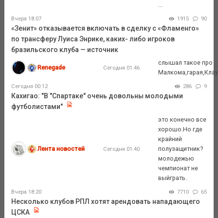
...
Вчера 18:07
1915
90
«Зенит» отказывается включать в сделку с «Фламенго»
по трансферу Луиса Энрике, каких- либо игроков
бразильского клуба — источник
слышал такое про
Renegade
Сегодня 01:46
Малкома,гарая,Кла
Сегодня 00:12
286
9
Кахигао: "В "Спартаке" очень довольны молодыми
футболистами"
это конечно все
хорошо.Но где
крайний
Лента новостей
полузащитник?
Сегодня 01:40
молодежью
чемпионат не
выйграть.
Вчера 18:20
7710
65
Несколько клубов РПЛ хотят арендовать нападающего
ЦСКА