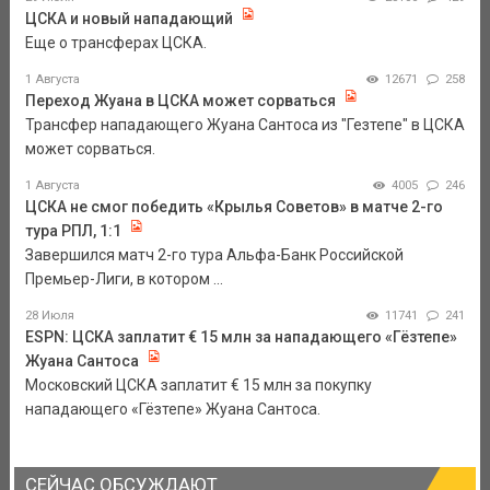
ЦСКА и новый нападающий
Еще о трансферах ЦСКА.
1 Августа
12671
258
Переход Жуана в ЦСКА может сорваться
Трансфер нападающего Жуана Сантоса из "Гезтепе" в ЦСКА
может сорваться.
1 Августа
4005
246
ЦСКА не смог победить «Крылья Советов» в матче 2-го
тура РПЛ, 1:1
Завершился матч 2-го тура Альфа-Банк Российской
Премьер-Лиги, в котором ...
28 Июля
11741
241
ESPN: ЦСКА заплатит € 15 млн за нападающего «Гёзтепе»
Жуана Сантоса
Московский ЦСКА заплатит € 15 млн за покупку
нападающего «Гёзтепе» Жуана Сантоса.
СЕЙЧАС ОБСУЖДАЮТ