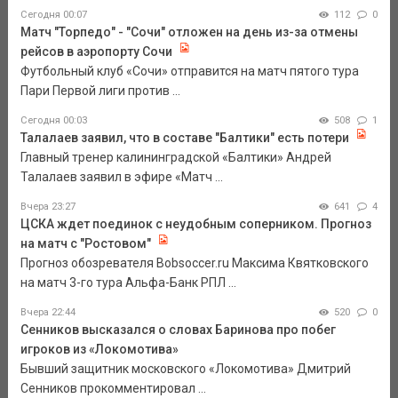
Сегодня 00:07
112
0
Матч "Торпедо" - "Сочи" отложен на день из-за отмены
рейсов в аэропорту Сочи
Футбольный клуб «Сочи» отправится на матч пятого тура
Пари Первой лиги против ...
Сегодня 00:03
508
1
Талалаев заявил, что в составе "Балтики" есть потери
Главный тренер калининградской «Балтики» Андрей
Талалаев заявил в эфире «Матч ...
Вчера 23:27
641
4
ЦСКА ждет поединок с неудобным соперником. Прогноз
на матч с "Ростовом"
Прогноз обозревателя Bobsoccer.ru Максима Квятковского
на матч 3-го тура Альфа-Банк РПЛ ...
Вчера 22:44
520
0
Сенников высказался о словах Баринова про побег
игроков из «Локомотива»
Бывший защитник московского «Локомотива» Дмитрий
Сенников прокомментировал ...