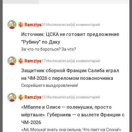
Ramziya
20 Июля
написал(а) комментарий
Источник: ЦСКА не готовит предложение
"Рубину" по Даку
За что-то бороться? За что?
Ramziya
17 Июля
написал(а) комментарий
Защитник сборной Франции Салиба играл
на ЧМ‑2026 с переломом позвоночника
Скорейшего выздоровления!
Ramziya
15 Июля
написал(а) комментарий
«Мбаппе и Олисе — поленушки, просто
мёртвые». Губерниев — о вылете Франции с
ЧМ-2026
«Ай, Моська! знать она сильна, Что лает на Слона!»