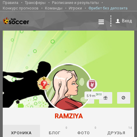
Правила
Трансферы
Расписание и результаты
Конкурс прогнозов
Команды
Игроки
Фрибет без депозита
Вход
5910
5.9 m
RAMZIYA
0
0
14
ХРОНИКА
БЛОГ
ФОТО
ДРУЗЬЯ