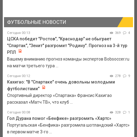
ФУТБОЛЬНЫЕ НОВОСТИ
Сегодня 00:13
369
4
ЦСКА победит "Ростов", "Краснодар" не обыграет
"Спартак", "Зенит" разгромит "Родину". Прогноз на 3-й тур
РПЛ
Вашему вниманию прогноз команды экспертов Bobsoccer.ru
на матчи третьего тура ...
Сегодня 00:12
278
9
Кахигао: "В "Спартаке" очень довольны молодыми
футболистами"
Спортивный директор «Спартака» Франсис Кахигао
рассказал «Матч ТВ», что клуб ...
Сегодня 00:08
328
1
Гол Дурана помог «Бенфике» разгромить «Хартс»
Португальская «Бенфика» разгромила шотландский «Хартс»
в первом матче 3-го ...