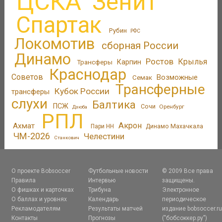
ЦСКА
Зенит
Спартак
Рубин
РФС
Локомотив
сборная России
Динамо
Ростов
Крылья
Трансферы
Карпин
Краснодар
Советов
Возможные
Семак
Трансферные
Кубок России
трансферы
слухи
Балтика
ПСЖ
Сочи
Оренбург
Дзюба
РПЛ
Акрон
Ахмат
Пари НН
Динамо Махачкала
ЧМ-2026
Челестини
Станкович
О проекте Bobsoccer
Футбольные новости
© 2009 Все права
Правила
Интервью
защищены.
О фишках и карточках
Трибуна
Электронное
О баллах и уровнях
Календарь
периодическое
Рекламодателям
Результаты матчей
издание bobsoccer.r
Контакты
Прогнозы
("бобсоккер.ру")