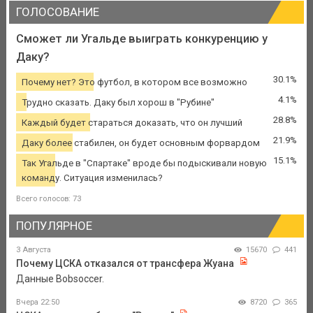
ГОЛОСОВАНИЕ
Сможет ли Угальде выиграть конкуренцию у
Даку?
30.1%
Почему нет? Это футбол, в котором все возможно
4.1%
Трудно сказать. Даку был хорош в "Рубине"
28.8%
Каждый будет стараться доказать, что он лучший
21.9%
Даку более стабилен, он будет основным форвардом
15.1%
Так Угальде в "Спартаке" вроде бы подыскивали новую
команду. Ситуация изменилась?
Всего голосов: 73
ПОПУЛЯРНОЕ
3 Августа
15670
441
Почему ЦСКА отказался от трансфера Жуана
Данные Bobsoccer.
Вчера 22:50
8720
365