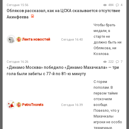
Сегодня 15:56
484
4
Обляков рассказал, как на ЦСКА сказывается отсутствие
Акинфеева
Чтобы брать
медали, в
старте не
Лента новостей
Сегодня 16:40
должно быть ни
Облякова, ни
Козлова.
Сегодня 16:26
222
7
«Динамо Москва» победило «Динамо Махачкала» — три
гола были забиты с 77-й по 81-ю минуту
С горем
пополам. В
первом тайме
отскочили
PetroTvorets
вообще.
Сегодня 16:39
Повезло, что у
Махачкалы
игроки не особо
техничные.