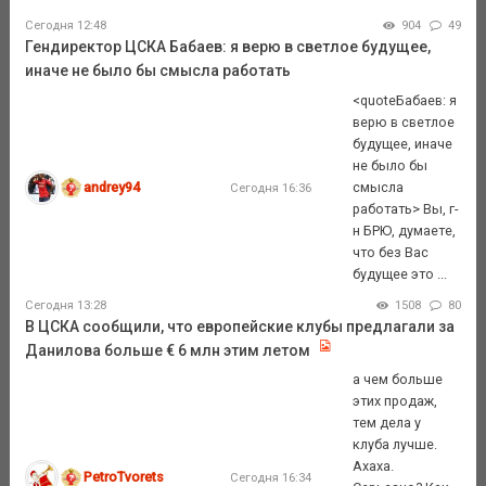
Сегодня 12:48
904
49
Гендиректор ЦСКА Бабаев: я верю в светлое будущее,
иначе не было бы смысла работать
<quoteБабаев: я
верю в светлое
будущее, иначе
не было бы
andrey94
смысла
Сегодня 16:36
работать> Вы, г-
н БРЮ, думаете,
что без Вас
будущее это ...
Сегодня 13:28
1508
80
В ЦСКА сообщили, что европейские клубы предлагали за
Данилова больше € 6 млн этим летом
а чем больше
этих продаж,
тем дела у
клуба лучше.
Ахаха.
PetroTvorets
Сегодня 16:34