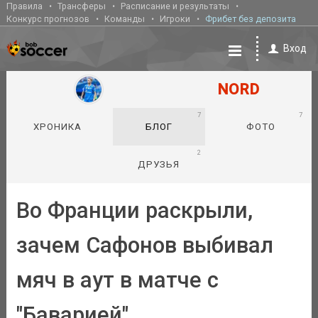
Правила
Трансферы
Расписание и результаты
Конкурс прогнозов
Команды
Игроки
Фрибет без депозита
Вход
NORD
7
7
ХРОНИКА
БЛОГ
ФОТО
2
ДРУЗЬЯ
Во Франции раскрыли,
зачем Сафонов выбивал
мяч в аут в матче с
"Баварией"