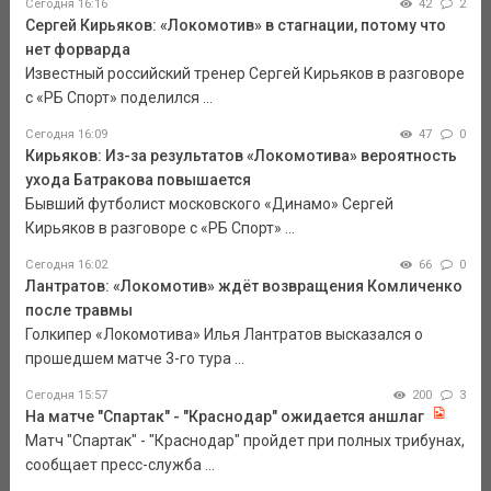
Сегодня 16:16
42
2
Сергей Кирьяков: «Локомотив» в стагнации, потому что
нет форварда
Известный российский тренер Сергей Кирьяков в разговоре
с «РБ Спорт» поделился ...
Сегодня 16:09
47
0
Кирьяков: Из-за результатов «Локомотива» вероятность
ухода Батракова повышается
Бывший футболист московского «Динамо» Сергей
Кирьяков в разговоре с «РБ Спорт» ...
Сегодня 16:02
66
0
Лантратов: «Локомотив» ждёт возвращения Комличенко
после травмы
Голкипер «Локомотива» Илья Лантратов высказался о
прошедшем матче 3-го тура ...
Сегодня 15:57
200
3
На матче "Спартак" - "Краснодар" ожидается аншлаг
Матч "Спартак" - "Краснодар" пройдет при полных трибунах,
сообщает пресс-служба ...