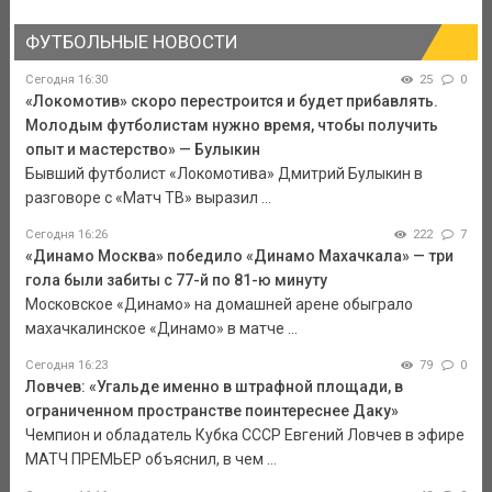
ФУТБОЛЬНЫЕ НОВОСТИ
Сегодня 16:30
25
0
«Локомотив» скоро перестроится и будет прибавлять.
Молодым футболистам нужно время, чтобы получить
опыт и мастерство» — Булыкин
Бывший футболист «Локомотива» Дмитрий Булыкин в
разговоре с «Матч ТВ» выразил ...
Сегодня 16:26
222
7
«Динамо Москва» победило «Динамо Махачкала» — три
гола были забиты с 77-й по 81-ю минуту
Московское «Динамо» на домашней арене обыграло
махачкалинское «Динамо» в матче ...
Сегодня 16:23
79
0
Ловчев: «Угальде именно в штрафной площади, в
ограниченном пространстве поинтереснее Даку»
Чемпион и обладатель Кубка СССР Евгений Ловчев в эфире
МАТЧ ПРЕМЬЕР объяснил, в чем ...