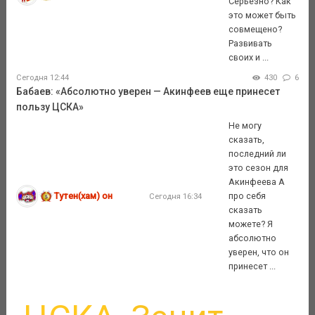
Серьезно? Как
это может быть
совмещено?
Развивать
своих и ...
Сегодня 12:44
430
6
Бабаев: «Абсолютно уверен — Акинфеев еще принесет
пользу ЦСКА»
Не могу
сказать,
последний ли
это сезон для
Акинфеева А
Тутен(хам) он
про себя
Сегодня 16:34
сказать
можете? Я
абсолютно
уверен, что он
принесет ...