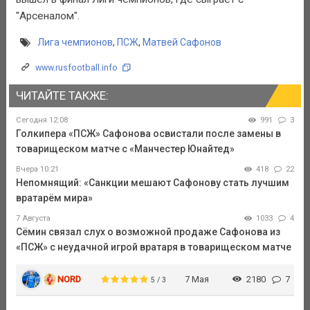
"Арсеналом".
Лига чемпионов
,
ПСЖ
,
Матвей Сафонов
www.rusfootball.info
ЧИТАЙТЕ ТАКЖЕ:
Сегодня 12:08
991
3
Голкипера «ПСЖ» Сафонова освистали после замены в
товарищеском матче с «Манчестер Юнайтед»
Вчера 10:21
418
22
Непомнящий: «Санкции мешают Сафонову стать лучшим
вратарём мира»
7 Августа
1033
4
Сёмин связал слух о возможной продаже Сафонова из
«ПСЖ» с неудачной игрой вратаря в товарищеском матче
NORD
7 Мая
2180
7
5 / 3