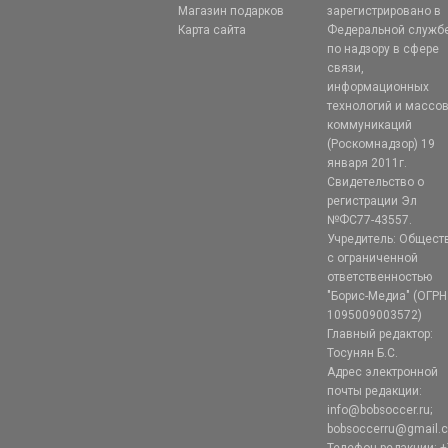
Магазин подарков
зарегистрировано в
Карта сайта
Федеральной служб
по надзору в сфере
связи,
информационных
технологий и массо
коммуникаций
(Роскомнадзор) 19
января 2011г.
Свидетельство о
регистрации Эл
№ФС77-43557.
Учредитель: Общест
с ограниченной
ответственностью
"Борис-Медиа" (ОГРН
1095009003572)
Главный редактор:
Тосунян Б.С.
Адрес электронной
почты редакции:
info@bobsoccer.ru;
bobsoccerru@gmail.