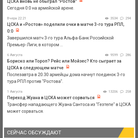
ЦСКА вновь не обыграл "Ростов"
Сегодня 0:0 на армейской арене.
Вчера 22:21
3534
294
ЦСКА и «Ростов» поделили очки в матче 3-го тура РПЛ,
0:0
Завершился матч 3-го тура Альфа-Банк Российской
Премьер-Лиги, в котором ...
6 Августа
9599
286
Бориско или Тороп? Рейс или Мойзес? Кто сыграет за
ЦСКА в следующем матче
Послезавтра в 20.30 армейцы дома начнут поединок 3-го
тура РПЛ против "Ростова".
1 Августа
13206
258
Переход Жуана в ЦСКА может сорваться
Трансфер нападающего Жуана Сантоса из "Гезтепе" в ЦСКА
может сорваться.
СЕЙЧАС ОБСУЖДАЮТ