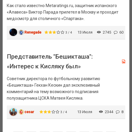
Как стало известно Metaratings.ru, защитник испанского
«Алавеса» Виктор Парада прилетел в Москву и проходит
медосмотр для столичного «Спартака».
Renegade
13 Июля
2745
60
3 / 4
Представитель "Бешикташа":
«Интерес к Кисляку был»
Советник директора по футбольному развитию
«Бешикташа» Гекхан Кескин дал эксклюзивный
комментарий на тему возможного подписания
полузащитника ЦСКА Матвея Кисляка.
cesar
13 Июля
2344
8
3 / 4