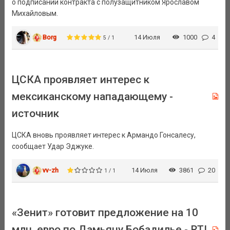
о подписании контракта с полузащитником Ярославом
Михайловым.
Borg
14 Июля
1000
4
5 / 1
ЦСКА проявляет интерес к
мексиканскому нападающему -
источник
ЦСКА вновь проявляет интерес к Армандо Гонсалесу,
сообщает Удар Эджуке.
vv-zh
14 Июля
3861
20
1 / 1
«Зенит» готовит предложение на 10
млн. евро по Дамьяну Бобадилье - RTI