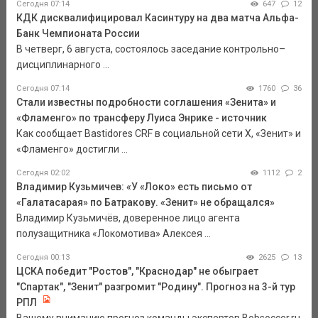
Сегодня 07:14
647
12
КДК дисквалифицировал Касинтуру на два матча Альфа-
Банк Чемпионата России
В четверг, 6 августа, состоялось заседание контрольно–
дисциплинарного ...
Сегодня 07:14
1760
36
Стали известны подробности соглашения «Зенита» и
«Фламенго» по трансферу Луиса Энрике - источник
Как сообщает Bastidores CRF в социальной сети Х, «Зенит» и
«Фламенго» достигли ...
Сегодня 02:02
1112
2
Владимир Кузьмичев: «У «Локо» есть письмо от
«Галатасарая» по Батракову. «Зенит» не обращался»
Владимир Кузьмичёв, доверенное лицо агента
полузащитника «Локомотива» Алексея ...
Сегодня 00:13
2625
13
ЦСКА победит "Ростов", "Краснодар" не обыграет
"Спартак", "Зенит" разгромит "Родину". Прогноз на 3-й тур
РПЛ
Вашему вниманию прогноз команды экспертов Bobsoccer.ru