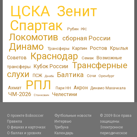
ЦСКА
Зенит
Спартак
Рубин
РФС
Локомотив
сборная России
Динамо
Ростов
Крылья
Трансферы
Карпин
Краснодар
Советов
Возможные
Семак
Трансферные
Кубок России
трансферы
слухи
Балтика
ПСЖ
Сочи
Оренбург
Дзюба
РПЛ
Акрон
Ахмат
Пари НН
Динамо Махачкала
ЧМ-2026
Челестини
Станкович
О проекте Bobsoccer
Футбольные новости
© 2009 Все права
Правила
Интервью
защищены.
О фишках и карточках
Трибуна
Электронное
О баллах и уровнях
Календарь
периодическое