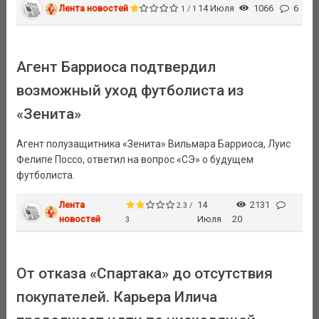
Лента новостей
14 Июля
1066
6
1 / 1
Агент Барриоса подтвердил
возможный уход футболиста из
«Зенита»
Агент полузащитника «Зенита» Вильмара Барриоса, Луис
Фелипе Поссо, ответил на вопрос «СЭ» о будущем
футболиста.
Лента
14
2131
2.3 /
новостей
Июля
20
3
От отказа «Спартака» до отсутствия
покупателей. Карьера Илича