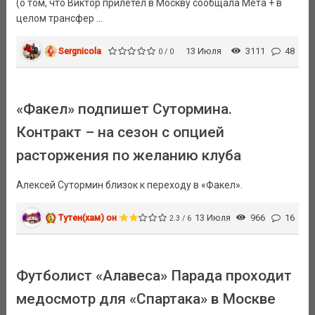
(о том, что Виктор прилетел в Москву сообщала Мета + в
целом трансфер ...
Sergnicola
13 Июля
3111
48
0 / 0
«Факел» подпишет Сутормина.
Контракт – на сезон с опцией
расторжения по желанию клуба
Алексей Сутормин близок к переходу в «Факел».
Тутен(хам) он
13 Июля
966
16
2.3 / 6
Футболист «Алавеса» Парада проходит
медосмотр для «Спартака» в Москве