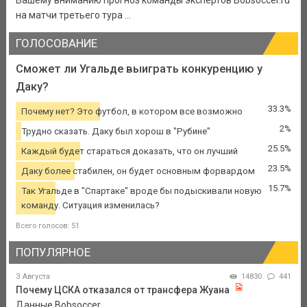
на матчи третьего тура ...
ГОЛОСОВАНИЕ
Сможет ли Угальде выиграть конкуренцию у
Даку?
33.3%
Почему нет? Это футбол, в котором все возможно
2%
Трудно сказать. Даку был хорош в "Рубине"
25.5%
Каждый будет стараться доказать, что он лучший
23.5%
Даку более стабилен, он будет основным форвардом
15.7%
Так Угальде в "Спартаке" вроде бы подыскивали новую
команду. Ситуация изменилась?
Всего голосов: 51
ПОПУЛЯРНОЕ
3 Августа
14830
441
Почему ЦСКА отказался от трансфера Жуана
Данные Bobsoccer.