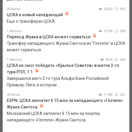
29 Июля
23262
429
ЦСКА и новый нападающий
Еще о трансферах ЦСКА.
1 Августа
12734
258
Переход Жуана в ЦСКА может сорваться
Трансфер нападающего Жуана Сантоса из "Гезтепе" в ЦСКА
может сорваться.
1 Августа
4026
246
ЦСКА не смог победить «Крылья Советов» в матче 2-го
тура РПЛ, 1:1
Завершился матч 2-го тура Альфа-Банк Российской
Премьер-Лиги, в котором ...
28 Июля
11785
241
ESPN: ЦСКА заплатит € 15 млн за нападающего «Гёзтепе»
Жуана Сантоса
Московский ЦСКА заплатит € 15 млн за покупку
нападающего «Гёзтепе» Жуана Сантоса.