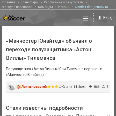
Правила
Трансферы
Расписание и результаты
Конкурс прогнозов
Команды
Игроки
Фрибет без депозита
Вход
«Манчестер Юнайтед» объявил о
переходе полузащитника «Астон
Виллы» Тилеманса
Полузащитник «Астон Виллы» Юри Тилеманс перешел в
«Манчестер Юнайтед».
Лента новостей
14 Июля
866
3
3 / 2
Стали известны подробности