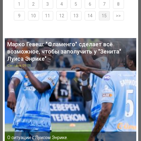
1
2
3
4
5
6
7
8
9
10
11
12
13
14
15
>>
Марко Гевеш: "Фламенго" сделает всё
возможное, чтобы заполучить у "Зенита"
Луиса Энрике"
Сегодня 09:05
О ситуации с Луисом Энрике.