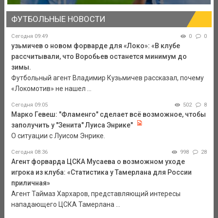
ФУТБОЛЬНЫЕ НОВОСТИ
Сегодня 09:49
0
0
узьмичев о новом форварде для «Локо»: «В клубе
рассчитывали, что Воробьев останется минимум до
зимы.
Футбольный агент Владимир Кузьмичев рассказал, почему
«Локомотив» не нашел ...
Сегодня 09:05
502
8
Марко Гевеш: "Фламенго" сделает всё возможное, чтобы
заполучить у "Зенита" Луиса Энрике"
О ситуации с Луисом Энрике.
Сегодня 08:36
998
28
Агент форварда ЦСКА Мусаева о возможном уходе
игрока из клуба: «Статистика у Тамерлана для России
приличная»
Агент Таймаз Хархаров, представляющий интересы
нападающего ЦСКА Тамерлана ...