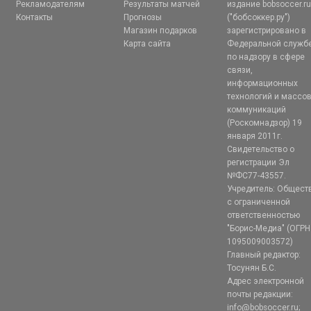
Рекламодателям
Результаты матчей
издание bobsoccer.r
Контакты
Прогнозы
("бобсоккер.ру")
Магазин подарков
зарегистрировано в
Карта сайта
Федеральной служб
по надзору в сфере
связи,
информационных
технологий и массо
коммуникаций
(Роскомнадзор) 19
января 2011г.
Свидетельство о
регистрации Эл
№ФС77-43557.
Учредитель: Общест
с ограниченной
ответственностью
"Борис-Медиа" (ОГРН
1095009003572)
Главный редактор:
Тосунян Б.С.
Адрес электронной
почты редакции:
info@bobsoccer.ru;