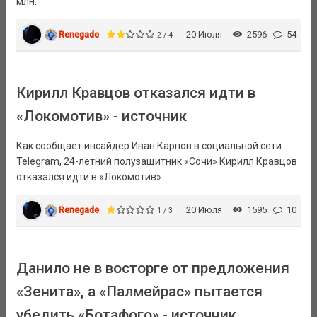
млн.
Renegade
20 Июля
2596
54
2 / 4
Кирилл Кравцов отказался идти в
«Локомотив» - источник
Как сообщает инсайдер Иван Карпов в социальной сети
Telegram, 24-летний полузащитник «Сочи» Кирилл Кравцов
отказался идти в «Локомотив».
Renegade
20 Июля
1595
10
1 / 3
Данило не в восторге от предложения
«Зенита», а «Палмейрас» пытается
убедить «Ботафого» - источник