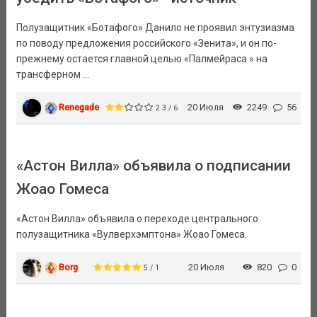
Полузащитник «Ботафого» Данило не проявил энтузиазма
по поводу предложения российского «Зенита», и он по-
прежнему остается главной целью «Палмейраса » на
трансферном ...
Renegade
20 Июля
2249
56
2.3 / 6
«Астон Вилла» объявила о подписании
Жоао Гомеса
«Астон Вилла» объявила о переходе центрального
полузащитника «Вулверхэмптона» Жоао Гомеса.
Borg
20 Июля
820
0
5 / 1