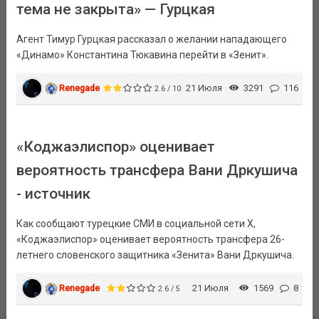
тема не закрыта» — Гурцкая
Агент Тимур Гурцкая рассказал о желании нападающего
«Динамо» Константина Тюкавина перейти в «Зенит».
Renegade
21 Июля
3291
116
2.6 / 10
«Коджаэлиспор» оценивает
вероятность трансфера Вани Дркушича
- источник
Как сообщают турецкие СМИ в социальной сети Х,
«Коджаэлиспор» оценивает вероятность трансфера 26-
летнего словенского защитника «Зенита» Вани Дркушича.
Renegade
21 Июля
1569
8
2.6 / 5