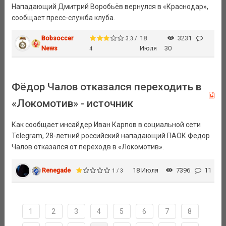
Нападающий Дмитрий Воробьёв вернулся в «Краснодар»,
сообщает пресс-служба клуба.
Bobsoccer
18
3231
3.3 /
News
Июля
30
4
Фёдор Чалов отказался переходить в
«Локомотив» - источник
Как сообщает инсайдер Иван Карпов в социальной сети
Telegram, 28-летний российский нападающий ПАОК Федор
Чалов отказался от переходв в «Локомотив».
Renegade
18 Июля
7396
11
1 / 3
1
2
3
4
5
6
7
8