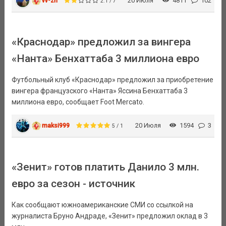
vv-zh
20 Июля
4811
102
2.1 / 7
«Краснодар» предложил за вингера
«Нанта» Бенхаттаба 3 миллиона евро
Футбольный клуб «Краснодар» предложил за приобретение
вингера французского «Нанта» Яссина Бенхаттаба 3
миллиона евро, сообщает Foot Mercato.
maksi999
20 Июля
1594
3
5 / 1
«Зенит» готов платить Данило 3 млн.
евро за сезон - источник
Как сообщают южноамериканские СМИ со ссылкой на
журналиста Бруно Андраде, «Зенит» предложил оклад в 3