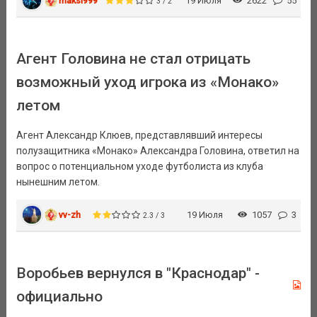
maksi999
19 Июля
2622
55
3 / 2
Агент Головина не стал отрицать
возможный уход игрока из «Монако»
летом
Агент Александр Клюев, представлявший интересы
полузащитника «Монако» Александра Головина, ответил на
вопрос о потенциальном уходе футболиста из клуба
нынешним летом.
vv-zh
19 Июля
1057
3
2.3 / 3
Воробьев вернулся в "Краснодар" -
официально