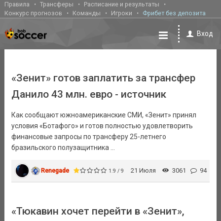
Правила
Трансферы
Расписание и результаты
Конкурс прогнозов
Команды
Игроки
Фрибет без депозита
Вход
«Зенит» готов заплатить за трансфер
Данило 43 млн. евро - источник
Как сообщают южноамериканские СМИ, «Зенит» принял
условия «Ботафого» и готов полностью удовлетворить
финансовые запросы по трансферу 25-летнего
бразильского полузащитника ...
Renegade
21 Июля
3061
94
1.9 / 9
«Тюкавин хочет перейти в «Зенит»,