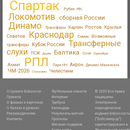
Спартак
Рубин
РФС
Локомотив
сборная России
Динамо
Ростов
Крылья
Трансферы
Карпин
Краснодар
Советов
Возможные
Семак
Трансферные
Кубок России
трансферы
слухи
Балтика
ПСЖ
Сочи
Оренбург
Дзюба
РПЛ
Акрон
Ахмат
Пари НН
Динамо Махачкала
ЧМ-2026
Челестини
Станкович
О проекте Bobsoccer
Футбольные новости
© 2009 Все права
Правила
Интервью
защищены.
О фишках и карточках
Трибуна
Электронное
О баллах и уровнях
Календарь
периодическое
Рекламодателям
Результаты матчей
издание bobsoccer.r
Контакты
Прогнозы
("бобсоккер.ру")
Магазин подарков
зарегистрировано в
Карта сайта
Федеральной служб