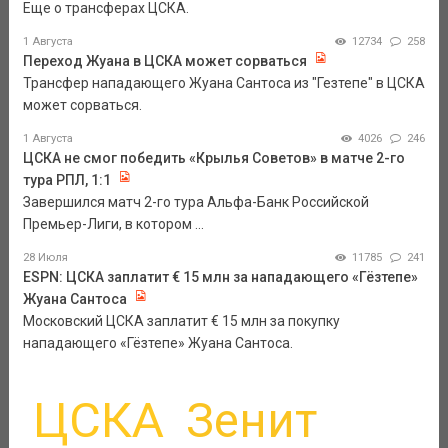
Еще о трансферах ЦСКА.
1 Августа
12734
258
Переход Жуана в ЦСКА может сорваться
Трансфер нападающего Жуана Сантоса из "Гезтепе" в ЦСКА
может сорваться.
1 Августа
4026
246
ЦСКА не смог победить «Крылья Советов» в матче 2-го
тура РПЛ, 1:1
Завершился матч 2-го тура Альфа-Банк Российской
Премьер-Лиги, в котором ...
28 Июля
11785
241
ESPN: ЦСКА заплатит € 15 млн за нападающего «Гёзтепе»
Жуана Сантоса
Московский ЦСКА заплатит € 15 млн за покупку
нападающего «Гёзтепе» Жуана Сантоса.
ЦСКА
Зенит