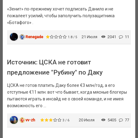
«Зенит» по-прежнему хочет подписать Данило и не
пожалеет усилий, чтобы заполучить полузащитника
«Ботафого» .
Renegade
21 Июля
2041
11
1.8 / 5
Источник: ЦСКА не готовит
предложение "Рубину" по Даку
ЦСКА не готов платить Даку более €3 млн/год, а его
отступные €11 млн: вот что бывает, когда мясные блогеры
пытаются играть в инсайд не о своей команде, и не имея
возможность его ...
vv-zh
20 Июля
5405
77
3 / 6