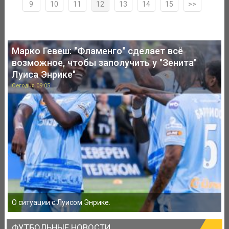
9
10
11
12
13
14
15
>>
Марко Гевеш: "Фламенго" сделает всё
возможное, чтобы заполучить у "Зенита"
Луиса Энрике"
Сегодня 09:05
О ситуации с Луисом Энрике.
ФУТБОЛЬНЫЕ НОВОСТИ