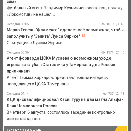
зимы.
Футбольный агент Владимир Кузьмичев рассказал, почему
«Локомотив» не нашел ...
Сегодня 09:05
1019
45
Марко Гевеш: "Фламенго" сделает всё возможное, чтобы
заполучить у "Зенита" Луиса Энрике"
О ситуации с Луисом Энрике.
Сегодня 08:36
1371
46
Агент форварда ЦСКА Мусаева о возможном уходе
игрока из клуба: «Статистика у Тамерлана для России
приличная»
Агент Таймаз Хархаров, представляющий интересы
нападающего ЦСКА Тамерлана ...
Сегодня 07:14
737
13
КДК дисквалифицировал Касинтуру на два матча Альфа-
Банк Чемпионата России
В четверг, 6 августа, состоялось заседание контрольно–
дисциплинарного ...
ГОЛОСОВАНИЕ