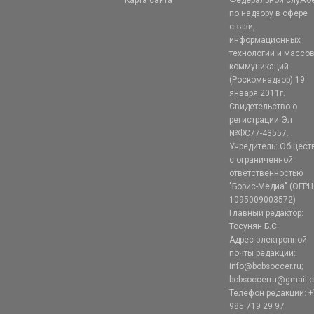
по надзору в сфере
связи,
информационных
технологий и массо
коммуникаций
(Роскомнадзор) 19
января 2011г.
Свидетельство о
регистрации Эл
№ФС77-43557.
Учредитель: Общест
с ограниченной
ответственностью
"Борис-Медиа" (ОГРН
1095009003572)
Главный редактор:
Тосунян Б.С.
Адрес электронной
почты редакции:
info@bobsoccer.ru;
bobsoccerru@gmail.
Телефон редакции: +
985 719 29 97