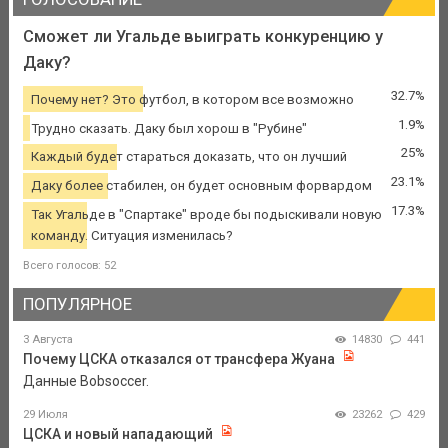
Сможет ли Угальде выиграть конкуренцию у
Даку?
32.7%
Почему нет? Это футбол, в котором все возможно
1.9%
Трудно сказать. Даку был хорош в "Рубине"
25%
Каждый будет стараться доказать, что он лучший
23.1%
Даку более стабилен, он будет основным форвардом
17.3%
Так Угальде в "Спартаке" вроде бы подыскивали новую
команду. Ситуация изменилась?
Всего голосов: 52
ПОПУЛЯРНОЕ
3 Августа
14830
441
Почему ЦСКА отказался от трансфера Жуана
Данные Bobsoccer.
29 Июля
23262
429
ЦСКА и новый нападающий