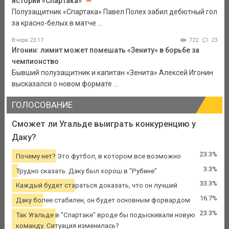
истории «Спартака»
Полузащитник «Спартака» Павел Полех забил дебютный гол
за красно-белых в матче ...
Вчера 23:17
722
23
Игонин: лимит может помешать «Зениту» в борьбе за
чемпионство
Бывший полузащитник и капитан «Зенита» Алексей Игонин
высказался о новом формате ...
ГОЛОСОВАНИЕ
Сможет ли Угальде выиграть конкуренцию у
Даку?
23.3%
Почему нет? Это футбол, в котором все возможно
3.3%
Трудно сказать. Даку был хорош в "Рубине"
33.3%
Каждый будет стараться доказать, что он лучший
16.7%
Даку более стабилен, он будет основным форвардом
23.3%
Так Угальде в "Спартаке" вроде бы подыскивали новую
команду. Ситуация изменилась?