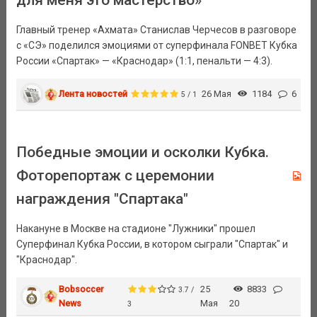
для меня это мастерство»
Главный тренер «Ахмата» Станислав Черчесов в разговоре
с «СЭ» поделился эмоциями от суперфинала FONBET Кубка
России «Спартак» — «Краснодар» (1:1, пенальти — 4:3).
Лента новостей
26 Мая
1184
6
5 / 1
Победные эмоции и осколки Кубка.
Фоторепортаж с церемонии
награждения "Спартака"
Накануне в Москве на стадионе "Лужники" прошел
Суперфинал Кубка России, в котором сыграли "Спартак" и
"Краснодар".
Bobsoccer
25
8833
3.7 /
News
Мая
20
3