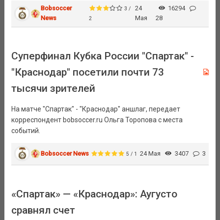
Bobsoccer
24
16294
3 /
News
Мая
28
2
Суперфинал Кубка России "Спартак" -
"Краснодар" посетили почти 73
тысячи зрителей
На матче "Спартак" - "Краснодар" аншлаг, передает
корреспондент bobsoccer.ru Ольга Торопова с места
событий.
Bobsoccer News
24 Мая
3407
3
5 / 1
«Спартак» — «Краснодар»: Аугусто
сравнял счет