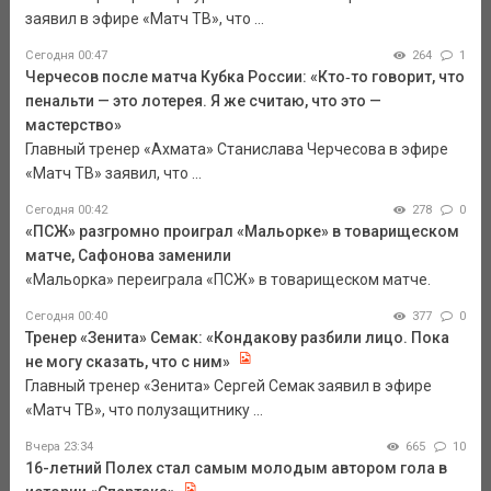
заявил в эфире «Матч ТВ», что ...
Сегодня 00:47
264
1
Черчесов после матча Кубка России: «Кто‑то говорит, что
пенальти — это лотерея. Я же считаю, что это —
мастерство»
Главный тренер «Ахмата» Станислава Черчесова в эфире
«Матч ТВ» заявил, что ...
Сегодня 00:42
278
0
«ПСЖ» разгромно проиграл «Мальорке» в товарищеском
матче, Сафонова заменили
«Мальорка» переиграла «ПСЖ» в товарищеском матче.
Сегодня 00:40
377
0
Тренер «Зенита» Семак: «Кондакову разбили лицо. Пока
не могу сказать, что с ним»
Главный тренер «Зенита» Сергей Семак заявил в эфире
«Матч ТВ», что полузащитнику ...
Вчера 23:34
665
10
16-летний Полех стал самым молодым автором гола в