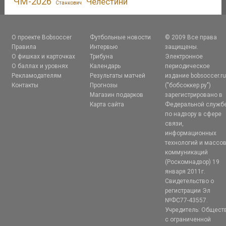
ЧМ-2026
Челестини
Станкович
О проекте Bobsoccer
Футбольные новости
© 2009 Все права
Правила
Интервью
защищены.
О фишках и карточках
Трибуна
Электронное
О баллах и уровнях
Календарь
периодическое
Рекламодателям
Результаты матчей
издание bobsoccer.r
Контакты
Прогнозы
("бобсоккер.ру")
Магазин подарков
зарегистрировано в
Карта сайта
Федеральной служб
по надзору в сфере
связи,
информационных
технологий и массо
коммуникаций
(Роскомнадзор) 19
января 2011г.
Свидетельство о
регистрации Эл
№ФС77-43557.
Учредитель: Общест
с ограниченной