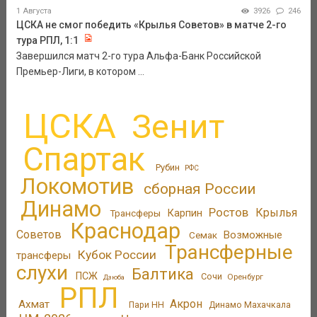
1 Августа
3926
246
ЦСКА не смог победить «Крылья Советов» в матче 2-го
тура РПЛ, 1:1
Завершился матч 2-го тура Альфа-Банк Российской
Премьер-Лиги, в котором ...
ЦСКА
Зенит
Спартак
Рубин
РФС
Локомотив
сборная России
Динамо
Ростов
Крылья
Трансферы
Карпин
Краснодар
Советов
Возможные
Семак
Трансферные
Кубок России
трансферы
слухи
Балтика
ПСЖ
Сочи
Оренбург
Дзюба
РПЛ
Акрон
Ахмат
Пари НН
Динамо Махачкала