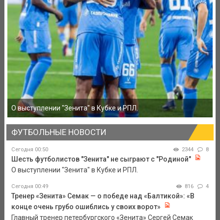
О выступлении "Зенита" в Кубке и РПЛ.
ФУТБОЛЬНЫЕ НОВОСТИ
Сегодня 00:50
2344
8
Шесть футболистов "Зенита" не сыграют с "Родиной"
О выступлении "Зенита" в Кубке и РПЛ.
Сегодня 00:49
816
4
Тренер «Зенита» Семак — о победе над «Балтикой»: «В
конце очень грубо ошиблись у своих ворот»
Главный тренер петербургского «Зенита» Сергей Семак