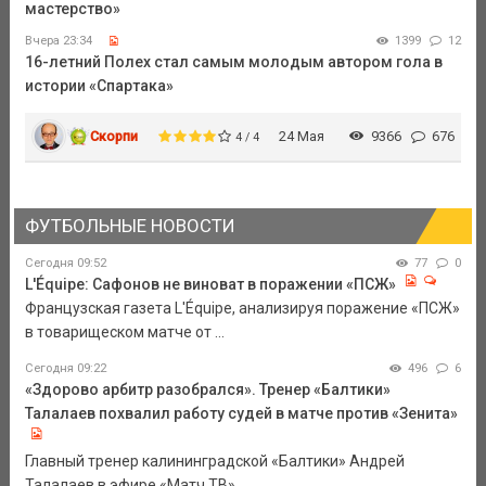
мастерство»
Вчера 23:34
1399
12
16-летний Полех стал самым молодым автором гола в
истории «Спартака»
Скорпи
24 Мая
9366
676
4 / 4
ФУТБОЛЬНЫЕ НОВОСТИ
Сегодня 09:52
77
0
L'Équipe: Сафонов не виноват в поражении «ПСЖ»
Французская газета L'Équipe, анализируя поражение «ПСЖ»
в товарищеском матче от ...
Сегодня 09:22
496
6
«Здорово арбитр разобрался». Тренер «Балтики»
Талалаев похвалил работу судей в матче против «Зенита»
Главный тренер калининградской «Балтики» Андрей
Талалаев в эфире «Матч ТВ» ...