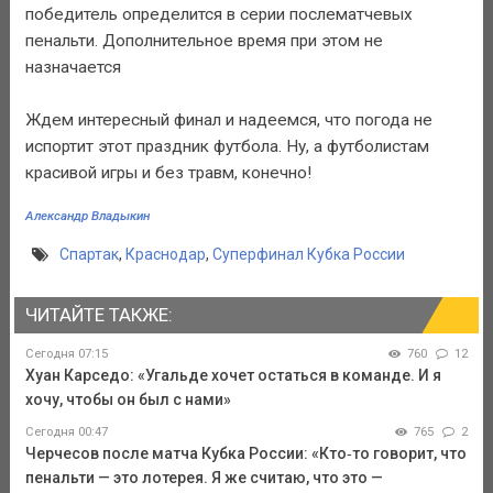
победитель определится в серии послематчевых
пенальти. Дополнительное время при этом не
назначается
Ждем интересный финал и надеемся, что погода не
испортит этот праздник футбола. Ну, а футболистам
красивой игры и без травм, конечно!
Александр Владыкин
Спартак
,
Краснодар
,
Суперфинал Кубка России
ЧИТАЙТЕ ТАКЖЕ:
Сегодня 07:15
760
12
Хуан Карседо: «Угальде хочет остаться в команде. И я
хочу, чтобы он был с нами»
Сегодня 00:47
765
2
Черчесов после матча Кубка России: «Кто‑то говорит, что
пенальти — это лотерея. Я же считаю, что это —