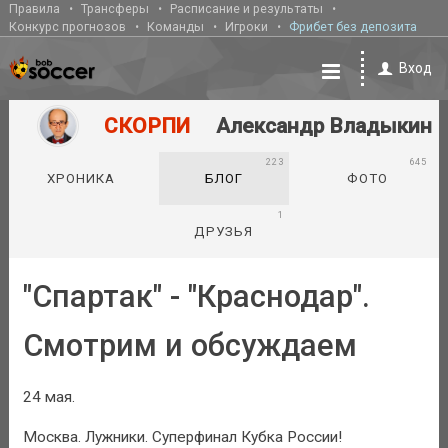
Правила
Трансферы
Расписание и результаты
Конкурс прогнозов
Команды
Игроки
Фрибет без депозита
Вход
СКОРПИ
Александр Владыкин
223
645
ХРОНИКА
БЛОГ
ФОТО
1
ДРУЗЬЯ
"Спартак" - "Краснодар".
Смотрим и обсуждаем
24 мая.
Москва. Лужники. Суперфинал Кубка России!