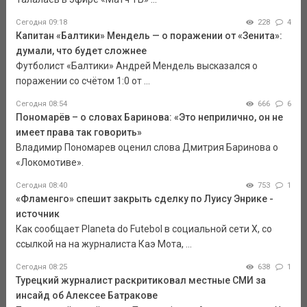
Сегодня 09:18
228
4
Капитан «Балтики» Мендель — о поражении от «Зенита»:
думали, что будет сложнее
Футболист «Балтики» Андрей Мендель высказался о
поражении со счётом 1:0 от ...
Сегодня 08:54
666
6
Пономарёв – о словах Баринова: «Это неприлично, он не
имеет права так говорить»
Владимир Пономарев оценил слова Дмитрия Баринова о
«Локомотиве».
Сегодня 08:40
753
1
«Фламенго» спешит закрыть сделку по Луису Энрике -
источник
Как сообщает Planeta do Futebol в социальной сети Х, со
ссылкой на на журналиста Каэ Мота, ...
Сегодня 08:25
638
1
Турецкий журналист раскритиковал местные СМИ за
инсайд об Алексее Батракове