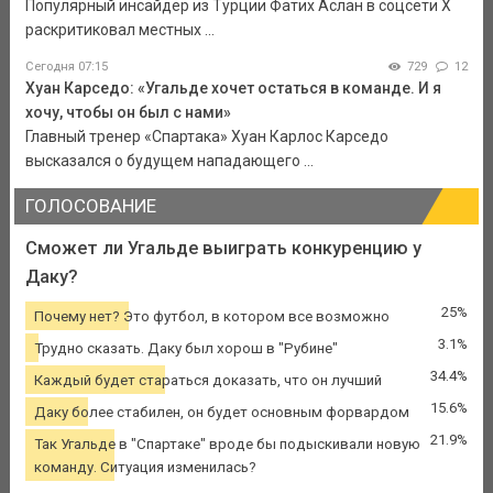
Популярный инсайдер из Турции Фатих Аслан в соцсети X
раскритиковал местных ...
Сегодня 07:15
729
12
Хуан Карседо: «Угальде хочет остаться в команде. И я
хочу, чтобы он был с нами»
Главный тренер «Спартака» Хуан Карлос Карседо
высказался о будущем нападающего ...
ГОЛОСОВАНИЕ
Сможет ли Угальде выиграть конкуренцию у
Даку?
25%
Почему нет? Это футбол, в котором все возможно
3.1%
Трудно сказать. Даку был хорош в "Рубине"
34.4%
Каждый будет стараться доказать, что он лучший
15.6%
Даку более стабилен, он будет основным форвардом
21.9%
Так Угальде в "Спартаке" вроде бы подыскивали новую
команду. Ситуация изменилась?