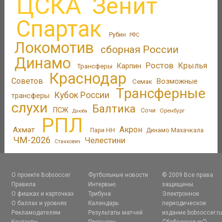
ЦСКА
Зенит
Спартак
Рубин
РФС
Локомотив
сборная России
Динамо
Ростов
Крылья
Трансферы
Карпин
Краснодар
Советов
Возможные
Семак
Трансферные
Кубок России
трансферы
слухи
Балтика
ПСЖ
Сочи
Оренбург
Дзюба
РПЛ
Акрон
Ахмат
Пари НН
Динамо Махачкала
ЧМ-2026
Челестини
Станкович
О проекте Bobsoccer
Футбольные новости
© 2009 Все права
Правила
Интервью
защищены.
О фишках и карточках
Трибуна
Электронное
О баллах и уровнях
Календарь
периодическое
Рекламодателям
Результаты матчей
издание bobsoccer.r