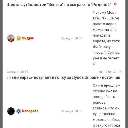
Шесть футболистов "Зенита" не сыграют с "Родиной"
Потому Мост
все. Раньше он
просто порол
моменты и не
попадал в
Эндрю
Сегодня 10:02
ворота, но хотя
бы бровку
"чесал". Сейчас
уже и не бегает.
С ...
Сегодня 06:55
1038
19
«Палмейрас» вступает в гонку за Луиса Энрике - источник
Он и в прошлом
сезоне уже не
всегда был в
основе,
главное, что он
Renegade
Сегодня 10:01
существенно
моложе не был,
и такого игрока