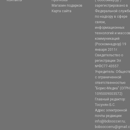
Контакты
Прогнозы
("бобсоккер.ру")
Магазин подарков
зарегистрировано в
Карта сайта
Федеральной служб
по надзору в сфере
связи,
информационных
технологий и массо
коммуникаций
(Роскомнадзор) 19
января 2011г.
Свидетельство о
регистрации Эл
№ФС77-43557.
Учредитель: Общест
с ограниченной
ответственностью
"Борис-Медиа" (ОГРН
1095009003572)
Главный редактор:
Тосунян Б.С.
Адрес электронной
почты редакции:
info@bobsoccer.ru;
bobsoccerru@gmail.