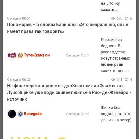
на 5 точку
сажать ...
Сегодня 08:54
666
6
Пономарёв – о словах Баринова: «Это неприлично, он не
имеет права так говорить»
Локомотив
беднеет. В
руководство
Тутен(хам) он
Сегодня 10:01
зовут странных
людей ради
каких-то денег.
Сегодня 06:26
641
4
На фоне переговоров между «Зенитом» и «Фламенго»,
Луис Энрике уже подыскивает жилье в Рио-де-Жанейро -
источник
Жилье без
Renegade
садовника - это
Сегодня 09:55
деньги на ветер)