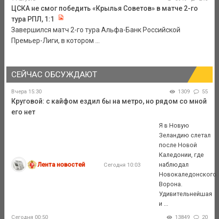
ЦСКА не смог победить «Крылья Советов» в матче 2-го
тура РПЛ, 1:1
Завершился матч 2-го тура Альфа-Банк Российской
Премьер-Лиги, в котором ...
СЕЙЧАС ОБСУЖДАЮТ
Вчера 15:30
1309
55
Круговой: с кайфом ездил бы на метро, но рядом со мной
его нет
Я в Новую
Зеландию слетал
после Новой
Каледонии, где
Лента новостей
наблюдал
Сегодня 10:03
Новокаледонского
Ворона.
Удивительнейшая
и ...
Сегодня 00:50
13849
20