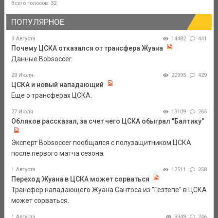
Всего голосов: 32
ПОПУЛЯРНОЕ
3 Августа
14482
441
Почему ЦСКА отказался от трансфера Жуана
Данные Bobsoccer.
29 Июля
22995
429
ЦСКА и новый нападающий
Еще о трансферах ЦСКА.
27 Июля
13109
265
Обляков рассказал, за счет чего ЦСКА обыграл "Балтику"
Эксперт Bobsoccer пообщался с полузащитником ЦСКА
после первого матча сезона.
1 Августа
12511
258
Переход Жуана в ЦСКА может сорваться
Трансфер нападающего Жуана Сантоса из "Гезтепе" в ЦСКА
может сорваться.
1 Августа
3949
246