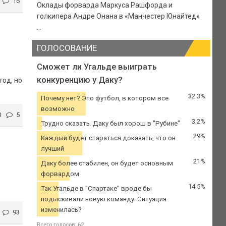
16
Оклады форварда Маркуса Рашфорда и
голкипера Андре Онана в «Манчестер Юнайтед»
...
ГОЛОСОВАНИЕ
Сможет ли Угальде выиграть
конкуренцию у Даку?
год, но
32.3%
Почему нет? Это футбол, в котором все
возможно
3
5
3.2%
Трудно сказать. Даку был хорош в "Рубине"
29%
Каждый будет стараться доказать, что он
лучший
21%
Даку более стабилен, он будет основным
форвардом
14.5%
Так Угальде в "Спартаке" вроде бы
подыскивали новую команду. Ситуация
изменилась?
93
Всего голосов: 62