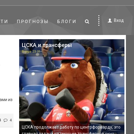
Вход
СТИ
ПРОГНОЗЫ
БЛОГИ
ЦСКА и трансферы
Вчера 23:31
а
ами из
4
4
ЦСКА продолжает работу по центрфорварду, это
главная задача на текущее трансферное окно.