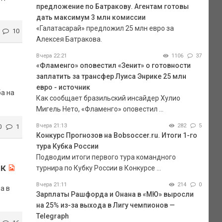
предложение по Батракову. Агентам готовы
дать максимум 3 млн комиссии
«Галатасарай» предложил 25 млн евро за
10
Алексея Батракова.
Вчера 22:21
1106
37
«Фламенго» оповестил «Зенит» о готовности
заплатить за трансфер Луиса Энрике 25 млн
евро - источник
а на
Как сообщает бразильский инсайдер Хулио
Мигель Нето, «Фламенго» оповестил ...
Вчера 21:13
282
5
0
1
Конкурс Прогнозов на Bobsoccer.ru. Итоги 1-го
тура Кубка России
Подводим итоги первого тура командного
ик
турнира по Кубку России в Конкурсе ...
Вчера 21:11
214
0
а в
Зарплаты Рашфорда и Онана в «МЮ» выросли
на 25% из-за выхода в Лигу чемпионов —
Telegraph