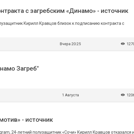
нтракта с загребским «Динамо» - источник
олузащитник Кирилл Кравцов близок к подписанию контракта с
Вчера 20:25
127
инамо Загреб"
1 Августа
120
мотив» - источник
gram, 24-летний полузащитник «Сочи» Кирилл Кравцов отказался 