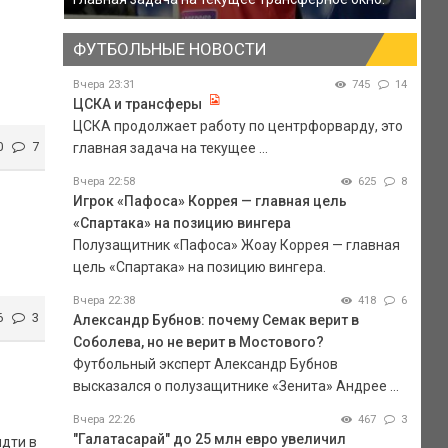
ФУТБОЛЬНЫЕ НОВОСТИ
Вчера 23:31
745
14
ЦСКА и трансферы
ЦСКА продолжает работу по центрфорварду, это
0
7
главная задача на текущее ...
Вчера 22:58
625
8
Игрок «Пафоса» Коррея — главная цель
«Спартака» на позицию вингера
Полузащитник «Пафоса» Жоау Коррея — главная
цель «Спартака» на позицию вингера.
Вчера 22:38
418
6
6
3
Александр Бубнов: почему Семак верит в
Соболева, но не верит в Мостового?
Футбольный эксперт Александр Бубнов
высказался о полузащитнике «Зенита» Андрее ...
Вчера 22:26
467
3
"Галатасарай" до 25 млн евро увеличил
идти в