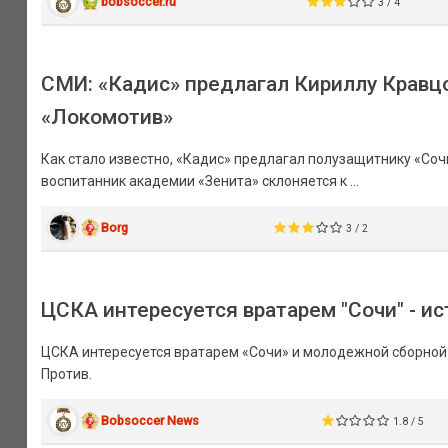
bobsoccer.ru
3 / 4
СМИ: «Кадис» предлагал Кириллу Кравцов
«Локомотив»
Как стало известно, «Кадис» предлагал полузащитнику «Сочи
воспитанник академии «Зенита» склоняется к ...
Borg
3 / 2
ЦСКА интересуется вратарем "Сочи" - и
ЦСКА интересуется вратарем «Сочи» и молодежной сборной
Против.
Bobsoccer News
1.8 / 5