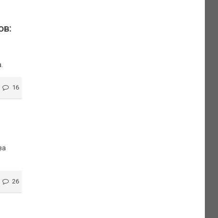
ов:
.
16
за
26