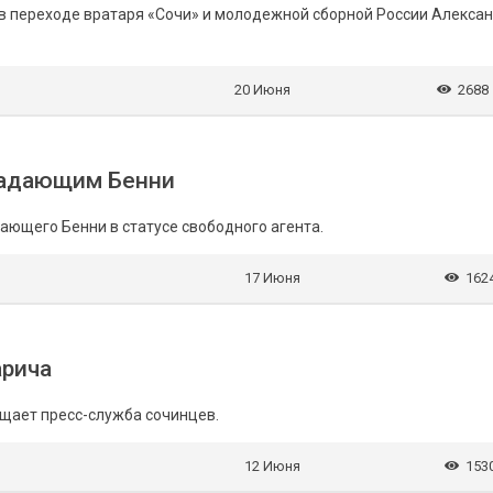
ан в переходе вратаря «Сочи» и молодежной сборной России Алекса
20 Июня
2688
ападающим Бенни
дающего Бенни в статусе свободного агента.
17 Июня
162
арича
щает пресс-служба сочинцев.
12 Июня
153