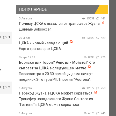
ПОПУЛЯРНОЕ
3 Августа
15039
441
Почему ЦСКА отказался от трансфера Жуана
Данные Bobsoccer.
3
1
29 Июля
23429
429
ЦСКА и новый нападающий
Еще о трансферах ЦСКА.
Вчера 12:19
8838
276
Бориско или Тороп? Рейс или Мойзес? Кто
сыграет за ЦСКА в следующем матче
х
Послезавтра в 20.30 армейцы дома начнут
поединок 3-го тура РПЛ против "Ростова".
0
2
1 Августа
12872
258
Переход Жуана в ЦСКА может сорваться
Трансфер нападающего Жуана Сантоса из
"Гезтепе" в ЦСКА может сорваться.
1 Августа
4076
246