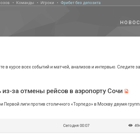
нозов
Команды
Игроки
Фрибет без депозита
НОВО
е в курсе всех событий и матчей, анализов и интервью. Следите з
ь из-за отмены рейсов в аэропорту Сочи
ри Первой лиги против столичного «Торпедо» в Москву двумя групп
Сегодня 00:07
49