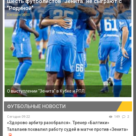
Шесть футболистов "Зенита" не сыграют с
"Родиной"
Сегодня 00:50
О выступлении "Зенита" в Кубке и РПЛ.
ФУТБОЛЬНЫЕ НОВОСТИ
Сегодня 09:22
149
2
«Здорово арбитр разобрался». Тренер «Балтики»
Талалаев похвалил работу судей в матче против «Зенита»