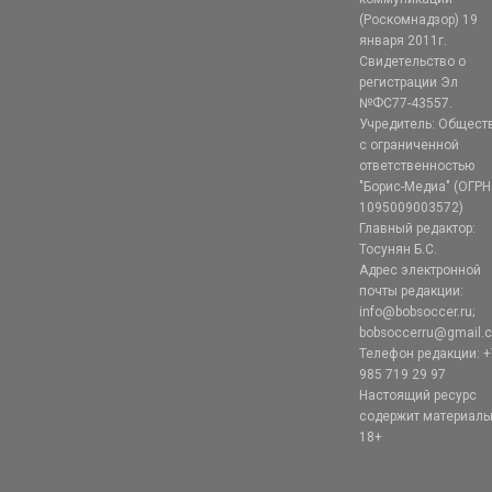
(Роскомнадзор) 19
января 2011г.
Свидетельство о
регистрации Эл
№ФС77-43557.
Учредитель: Общест
с ограниченной
ответственностью
"Борис-Медиа" (ОГРН
1095009003572)
Главный редактор:
Тосунян Б.С.
Адрес электронной
почты редакции:
info@bobsoccer.ru;
bobsoccerru@gmail.
Телефон редакции: +
985 719 29 97
Настоящий ресурс
содержит материал
18+