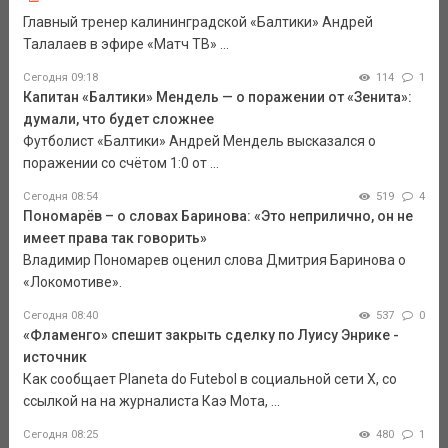
Главный тренер калининградской «Балтики» Андрей
Талалаев в эфире «Матч ТВ» ...
Сегодня 09:18
114
1
Капитан «Балтики» Мендель — о поражении от «Зенита»:
думали, что будет сложнее
Футболист «Балтики» Андрей Мендель высказался о
поражении со счётом 1:0 от ...
Сегодня 08:54
519
4
Пономарёв – о словах Баринова: «Это неприлично, он не
имеет права так говорить»
Владимир Пономарев оценил слова Дмитрия Баринова о
«Локомотиве».
Сегодня 08:40
537
0
«Фламенго» спешит закрыть сделку по Луису Энрике -
источник
Как сообщает Planeta do Futebol в социальной сети Х, со
ссылкой на на журналиста Каэ Мота, ...
Сегодня 08:25
480
1