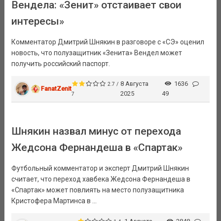
Вендела: «Зенит» отстаивает свои
интересы»
Комментатор Дмитрий Шнякин в разговоре с «СЭ» оценил
новость, что полузащитник «Зенита» Вендел может
получить российский паспорт.
8 Августа
1636
2.7 /
FanatZenit
2025
49
7
Шнякин назвал минус от перехода
Жедсона Фернандеша в «Спартак»
Футбольный комментатор и эксперт Дмитрий Шнякин
считает, что переход хавбека Жедсона Фернандеша в
«Спартак» может повлиять на место полузащитника
Кристофера Мартинса в ...