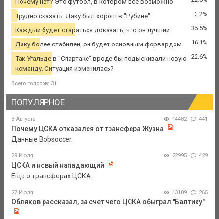
Почему нет? Это футбол, в котором все возможно
3.2%
Трудно сказать. Даку был хорош в "Рубине"
35.5%
Каждый будет стараться доказать, что он лучший
16.1%
Даку более стабилен, он будет основным форвардом
22.6%
Так Угальде в "Спартаке" вроде бы подыскивали новую
команду. Ситуация изменилась?
Всего голосов: 31
ПОПУЛЯРНОЕ
3 Августа
14482
441
Почему ЦСКА отказался от трансфера Жуана
Данные Bobsoccer.
29 Июля
22995
429
ЦСКА и новый нападающий
Еще о трансферах ЦСКА.
27 Июля
13109
265
Обляков рассказал, за счет чего ЦСКА обыграл "Балтику"