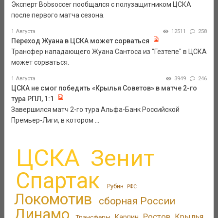
Эксперт Bobsoccer пообщался с полузащитником ЦСКА
после первого матча сезона.
1 Августа
12511
258
Переход Жуана в ЦСКА может сорваться
Трансфер нападающего Жуана Сантоса из "Гезтепе" в ЦСКА
может сорваться.
1 Августа
3949
246
ЦСКА не смог победить «Крылья Советов» в матче 2-го
тура РПЛ, 1:1
Завершился матч 2-го тура Альфа-Банк Российской
Премьер-Лиги, в котором ...
ЦСКА
Зенит
Спартак
Рубин
РФС
Локомотив
сборная России
Динамо
Ростов
Крылья
Трансферы
Карпин