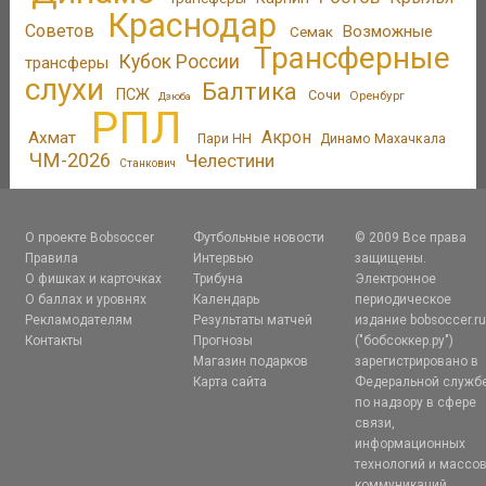
Краснодар
Советов
Возможные
Семак
Трансферные
Кубок России
трансферы
слухи
Балтика
ПСЖ
Сочи
Оренбург
Дзюба
РПЛ
Акрон
Ахмат
Пари НН
Динамо Махачкала
ЧМ-2026
Челестини
Станкович
О проекте Bobsoccer
Футбольные новости
© 2009 Все права
Правила
Интервью
защищены.
О фишках и карточках
Трибуна
Электронное
О баллах и уровнях
Календарь
периодическое
Рекламодателям
Результаты матчей
издание bobsoccer.r
Контакты
Прогнозы
("бобсоккер.ру")
Магазин подарков
зарегистрировано в
Карта сайта
Федеральной служб
по надзору в сфере
связи,
информационных
технологий и массо
коммуникаций