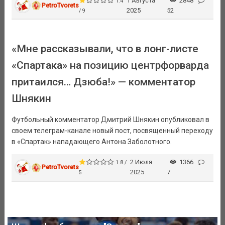
1 Августа
2848
1.4
PetroTvorets
2025
52
/ 9
«Мне рассказывали, что в лонг-листе
«Спартака» на позицию центрфорварда
притаился… Дзюба!» — комментатор
Шнякин
Футбольный комментатор Дмитрий Шнякин опубликовал в
своем телеграм-канале новый пост, посвященный переходу
в «Спартак» нападающего Антона Заболотного.
2 Июля
1366
1.8 /
PetroTvorets
2025
7
5