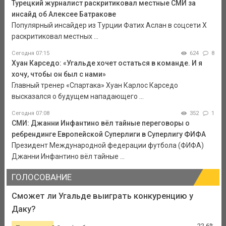
Турецкий журналист раскритиковал местные СМИ за
инсайд об Алексее Батракове
Популярный инсайдер из Турции Фатих Аслан в соцсети X
раскритиковал местных ...
Сегодня 07:15
624
8
Хуан Карседо: «Угальде хочет остаться в команде. И я
хочу, чтобы он был с нами»
Главный тренер «Спартака» Хуан Карлос Карседо
высказался о будущем нападающего ...
Сегодня 07:08
352
1
СМИ: Джанни Инфантино вёл тайные переговоры о
ребрендинге Европейской Суперлиги в Суперлигу ФИФА
Президент Международной федерации футбола (ФИФА)
Джанни Инфантино вёл тайные ...
ГОЛОСОВАНИЕ
Сможет ли Угальде выиграть конкуренцию у
Даку?
22.6%