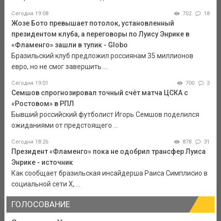
Сегодня 19:08
702
18
Жозе Бото превышает потолок, установленный
президентом клуба, а переговоры по Луису Энрике в
«Фламенго» зашли в тупик - Globo
Бразильский клуб предложил россиянам 35 миллионов
евро, но не смог завершить ...
Сегодня 19:01
700
3
Семшов спрогнозировал точный счёт матча ЦСКА с
«Ростовом» в РПЛ
Бывший российский футболист Игорь Семшов поделился
ожиданиями от предстоящего ...
Сегодня 18:26
878
31
Президент «Фламенго» пока не одобрил трансфер Луиса
Энрике - источник
Как сообщает бразильская инсайдерша Раиса Симплисио в
социальной сети Х, ...
ГОЛОСОВАНИЕ