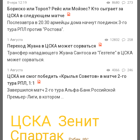
Вчера 12:19
8680
273
Бориско или Тороп? Рейс или Мойзес? Кто сыграет за
ЦСКА в следующем матче
Послезавтра в 20.30 армейцы дома начнут поединок 3-го
тура РПЛ против "Ростова".
1 Августа
12832
258
Переход Жуана в ЦСКА может сорваться
Трансфер нападающего Жуана Сантоса из "Гезтепе" в ЦСКА
может сорваться.
1 Августа
4066
246
ЦСКА не смог победить «Крылья Советов» в матче 2-го
тура РПЛ, 1:1
Завершился матч 2-го тура Альфа-Банк Российской
Премьер-Лиги, в котором ...
ЦСКА
Зенит
Спартак
Рубин
РФС