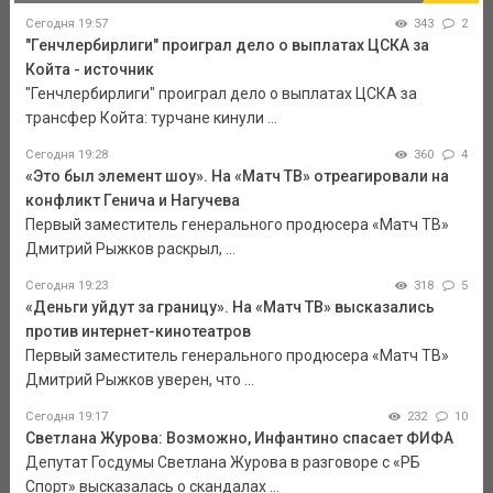
Сегодня 19:57
343
2
"Генчлербирлиги" проиграл дело о выплатах ЦСКА за
Койта - источник
"Генчлербирлиги" проиграл дело о выплатах ЦСКА за
трансфер Койта: турчане кинули ...
Сегодня 19:28
360
4
«Это был элемент шоу». На «Матч ТВ» отреагировали на
конфликт Генича и Нагучева
Первый заместитель генерального продюсера «Матч ТВ»
Дмитрий Рыжков раскрыл, ...
Сегодня 19:23
318
5
«Деньги уйдут за границу». На «Матч ТВ» высказались
против интернет-кинотеатров
Первый заместитель генерального продюсера «Матч ТВ»
Дмитрий Рыжков уверен, что ...
Сегодня 19:17
232
10
Светлана Журова: Возможно, Инфантино спасает ФИФА
Депутат Госдумы Светлана Журова в разговоре с «РБ
Спорт» высказалась о скандалах ...