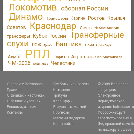
Локомотив
сборная России
Динамо
Ростов
Крылья
Трансферы
Карпин
Краснодар
Советов
Возможные
Семак
Трансферные
Кубок России
трансферы
слухи
Балтика
ПСЖ
Сочи
Оренбург
Дзюба
РПЛ
Акрон
Ахмат
Пари НН
Динамо Махачкала
ЧМ-2026
Челестини
Станкович
О проекте Bobsoccer
Футбольные новости
© 2009 Все права
Правила
Интервью
защищены.
О фишках и карточках
Трибуна
Электронное
О баллах и уровнях
Календарь
периодическое
Рекламодателям
Результаты матчей
издание bobsoccer.r
Контакты
Прогнозы
("бобсоккер.ру")
Магазин подарков
зарегистрировано в
Карта сайта
Федеральной служб
по надзору в сфере