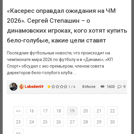
«Касерес оправдал ожидания на ЧМ
2026». Сергей Степашин – о
динамовских игроках, кого хотят купить
бело-голубые, какие цели ставят
Последние футбольные новости, что происходит на
чемпионате мира 2026 по футболу и в «Динамо», «КП
Спорт» обсудил с экс-премьером, членом совета
директоров бело-голубого клуба ...
Lebedev69
8 Июля
1603
9
1 / 6
<<
16
17
18
19
20
21
22
23
24
25
26
27
28
29
30
>>