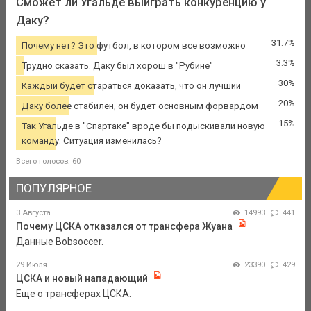
Сможет ли Угальде выиграть конкуренцию у
Даку?
31.7%
Почему нет? Это футбол, в котором все возможно
3.3%
Трудно сказать. Даку был хорош в "Рубине"
30%
Каждый будет стараться доказать, что он лучший
20%
Даку более стабилен, он будет основным форвардом
15%
Так Угальде в "Спартаке" вроде бы подыскивали новую
команду. Ситуация изменилась?
Всего голосов: 60
ПОПУЛЯРНОЕ
3 Августа
14993
441
Почему ЦСКА отказался от трансфера Жуана
Данные Bobsoccer.
29 Июля
23390
429
ЦСКА и новый нападающий
Еще о трансферах ЦСКА.