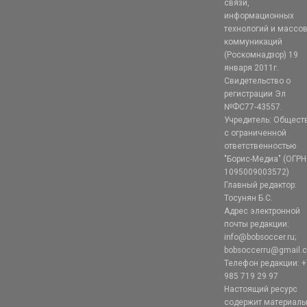
связи,
информационных
технологий и массо
коммуникаций
(Роскомнадзор) 19
января 2011г.
Свидетельство о
регистрации Эл
№ФС77-43557.
Учредитель: Общест
с ограниченной
ответственностью
"Борис-Медиа" (ОГРН
1095009003572)
Главный редактор:
Тосунян Б.С.
Адрес электронной
почты редакции:
info@bobsoccer.ru;
bobsoccerru@gmail.
Телефон редакции: +
985 719 29 97
Настоящий ресурс
содержит материал