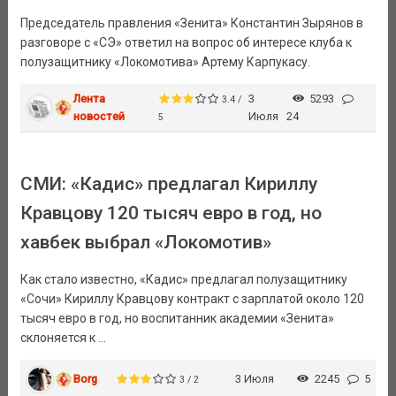
Председатель правления «Зенита» Константин Зырянов в
разговоре с «СЭ» ответил на вопрос об интересе клуба к
полузащитнику «Локомотива» Артему Карпукасу.
Лента
3
5293
3.4 /
новостей
Июля
24
5
СМИ: «Кадис» предлагал Кириллу
Кравцову 120 тысяч евро в год, но
хавбек выбрал «Локомотив»
Как стало известно, «Кадис» предлагал полузащитнику
«Сочи» Кириллу Кравцову контракт с зарплатой около 120
тысяч евро в год, но воспитанник академии «Зенита»
склоняется к ...
Borg
3 Июля
2245
5
3 / 2