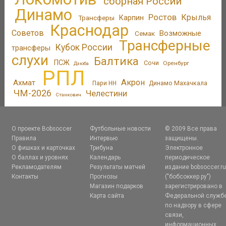
сборная России
Динамо
Ростов
Крылья
Трансферы
Карпин
Краснодар
Советов
Возможные
Семак
Трансферные
Кубок России
трансферы
слухи
Балтика
ПСЖ
Сочи
Оренбург
Дзюба
РПЛ
Акрон
Ахмат
Пари НН
Динамо Махачкала
ЧМ-2026
Челестини
Станкович
О проекте Bobsoccer
Футбольные новости
© 2009 Все права
Правила
Интервью
защищены.
О фишках и карточках
Трибуна
Электронное
О баллах и уровнях
Календарь
периодическое
Рекламодателям
Результаты матчей
издание bobsoccer.r
Контакты
Прогнозы
("бобсоккер.ру")
Магазин подарков
зарегистрировано в
Карта сайта
Федеральной служб
по надзору в сфере
связи,
информационных