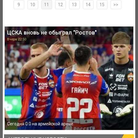
9
10
11
12
13
14
15
>>
ЦСКА вновь не обыграл "Ростов"
Вчера 22:50
Сегодня 0:0 на армейской арене.