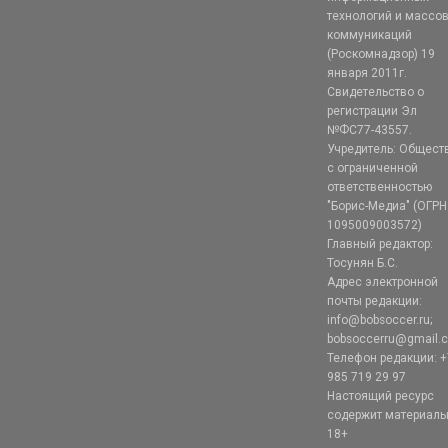
технологий и массо
коммуникаций
(Роскомнадзор) 19
января 2011г.
Свидетельство о
регистрации Эл
№ФС77-43557.
Учредитель: Общест
с ограниченной
ответственностью
"Борис-Медиа" (ОГРН
1095009003572)
Главный редактор:
Тосунян Б.С.
Адрес электронной
почты редакции:
info@bobsoccer.ru;
bobsoccerru@gmail.
Телефон редакции: +
985 719 29 97
Настоящий ресурс
содержит материал
18+