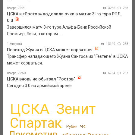
Вчера 22:21
3236
268
ЦСКА и «Ростов» поделили очки в матче 3-го тура РПЛ,
0:0
Завершился матч 3-го тура Альфа-Банк Российской
Премьер-Лиги, в котором ...
1 Августа
13149
258
Переход Жуана в ЦСКА может сорваться
Трансфер нападающего Жуана Сантоса из "Гезтепе" в ЦСКА
может сорваться.
Вчера 22:50
6764
257
ЦСКА вновь не обыграл "Ростов"
Сегодня 0:0 на армейской арене.
ЦСКА
Зенит
Спартак
Рубин
РФС
Локомотив