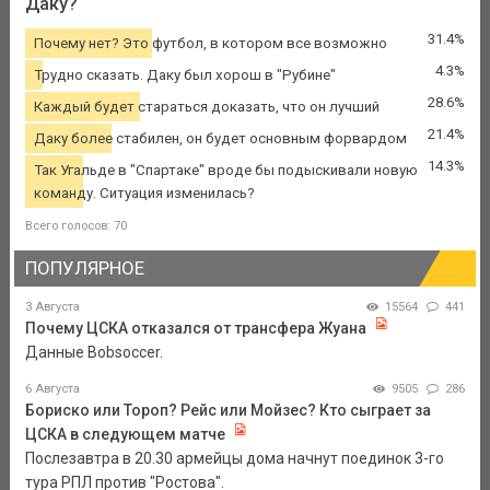
Даку?
31.4%
Почему нет? Это футбол, в котором все возможно
4.3%
Трудно сказать. Даку был хорош в "Рубине"
28.6%
Каждый будет стараться доказать, что он лучший
21.4%
Даку более стабилен, он будет основным форвардом
14.3%
Так Угальде в "Спартаке" вроде бы подыскивали новую
команду. Ситуация изменилась?
Всего голосов: 70
ПОПУЛЯРНОЕ
3 Августа
15564
441
Почему ЦСКА отказался от трансфера Жуана
Данные Bobsoccer.
6 Августа
9505
286
Бориско или Тороп? Рейс или Мойзес? Кто сыграет за
ЦСКА в следующем матче
Послезавтра в 20.30 армейцы дома начнут поединок 3-го
тура РПЛ против "Ростова".