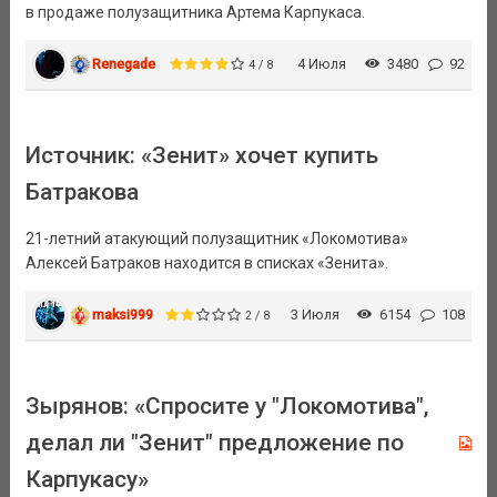
в продаже полузащитника Артема Карпукаса.
Renegade
4 Июля
3480
92
4 / 8
Источник: «Зенит» хочет купить
Батракова
21-летний атакующий полузащитник «Локомотива»
Алексей Батраков находится в списках «Зенита».
maksi999
3 Июля
6154
108
2 / 8
Зырянов: «Спросите у "Локомотива",
делал ли "Зенит" предложение по
Карпукасу»