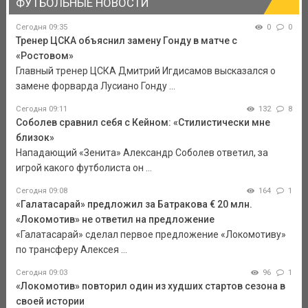
ФУТБОЛЬНЫЕ НОВОСТИ
Сегодня 09:35
0
0
Тренер ЦСКА объяснил замену Гонду в матче с
«Ростовом»
Главный тренер ЦСКА Дмитрий Игдисамов высказался о
замене форварда Лусиано Гонду ...
Сегодня 09:11
132
8
Соболев сравнил себя с Кейном: «Стилистически мне
близок»
Нападающий «Зенита» Александр Соболев ответил, за
игрой какого футболиста он ...
Сегодня 09:08
164
1
«Галатасарай» предложил за Батракова € 20 млн.
«Локомотив» не ответил на предложение
«Галатасарай» сделал первое предложение «Локомотиву»
по трансферу Алексея ...
Сегодня 09:03
96
1
«Локомотив» повторил один из худших стартов сезона в
своей истории