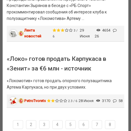
Константин Зырянов в беседе с «РБ Спорт»
прокомментировал сообщения об интересе клуба к
полузащитнику «Локомотива» Артему ...
Лента
29
4654
3 /
новостей
Июня
26
6
«Локо» готов продать Карпукаса в
«Зенит» за €6 млн - источник
«Локомотив» готов продать опорного полузащитника
Артема Карпукаса, но при двух условиях.
PetroTvorets
28 Июня
3170
58
2.3 / 6
1
2
3
4
5
6
7
8