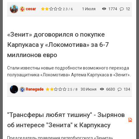
cesar
1 Июля
1774
12
2.3 / 6
«Зенит» договорился о покупке
Карпукаса у «Локомотива» за 6-7
миллионов евро
Стали известны новые подробности возможного перехода
полузащитника «Локомотива» Артема Карпукаса в «Зенит».
Renegade
30 Июня
6630
134
2.5 / 8
"Трансферы любят тишину" - Зырянов
об интересе "Зенита" к Карпукасу
Председатель правления петербургского «Зенита»