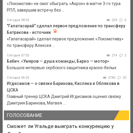
«Локомотив» не смог обыграть «Акрон» в матче 3-го тура
РПЛ, завершив встречу без ...
Сегодня 08:55
229
0
"Галатасарай" сделал первое предложение по трансферу
Батракова - источник
«Галатасарай» сделал первое предложение «Локомотиву»
по трансферу Алексея ...
Сегодня 07:55
214
2
Бабич: «Умяров — душа команды, Барко — мотор»
Большое интервью сербского защитника красно-белых
Сегодня 06:25
2740
32
Игдисамов — о связке Баринова, Кисляка и Облякова в
ЦСКА
Главный тренер ЦСКА Дмитрий Игдисамов оценил связку
Дмитрия Баринова, Матвея ...
ГОЛОСОВАНИЕ
Сможет ли Угальде выиграть конкуренцию у