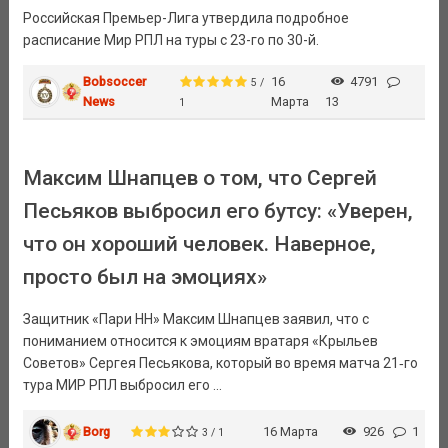
Российская Премьер-Лига утвердила подробное
расписание Мир РПЛ на туры с 23-го по 30-й.
Bobsoccer
16
4791
5 /
News
Марта
13
1
Максим Шнапцев о том, что Сергей
Песьяков выбросил его бутсу: «Уверен,
что он хороший человек. Наверное,
просто был на эмоциях»
Защитник «Пари НН» Максим Шнапцев заявил, что с
пониманием относится к эмоциям вратаря «Крыльев
Советов» Сергея Песьякова, который во время матча 21‑го
тура МИР РПЛ выбросил его ...
Borg
16 Марта
926
1
3 / 1