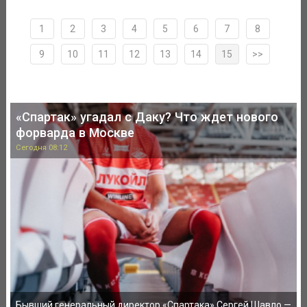
1
2
3
4
5
6
7
8
9
10
11
12
13
14
15
>>
«Спартак» угадал с Даку? Что ждет нового
форварда в Москве
Сегодня 08:12
Бывший генеральный директор «Спартака» Сергей Шавло —