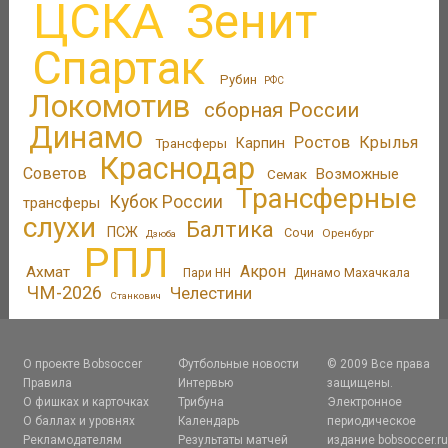
ЦСКА
Зенит
Спартак
Рубин
РФС
Локомотив
сборная России
Динамо
Ростов
Крылья
Трансферы
Карпин
Краснодар
Советов
Возможные
Семак
Трансферные
Кубок России
трансферы
слухи
Балтика
ПСЖ
Сочи
Оренбург
Дзюба
РПЛ
Акрон
Ахмат
Пари НН
Динамо Махачкала
ЧМ-2026
Челестини
Станкович
О проекте Bobsoccer
Футбольные новости
© 2009 Все права
Правила
Интервью
защищены.
О фишках и карточках
Трибуна
Электронное
О баллах и уровнях
Календарь
периодическое
Рекламодателям
Результаты матчей
издание bobsoccer.r