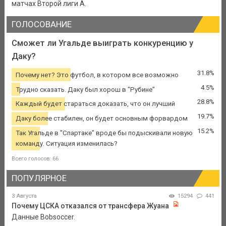
матчах Второй лиги А.
ГОЛОСОВАНИЕ
Сможет ли Угальде выиграть конкуренцию у
Даку?
31.8%
Почему нет? Это футбол, в котором все возможно
4.5%
Трудно сказать. Даку был хорош в "Рубине"
28.8%
Каждый будет стараться доказать, что он лучший
19.7%
Даку более стабилен, он будет основным форвардом
15.2%
Так Угальде в "Спартаке" вроде бы подыскивали новую
команду. Ситуация изменилась?
Всего голосов: 66
ПОПУЛЯРНОЕ
3 Августа
15294
441
Почему ЦСКА отказался от трансфера Жуана
Данные Bobsoccer.