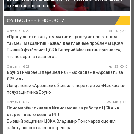
о сильных сторонах нового ...
ФУТБОЛЬНЫЕ НОВОСТИ
Сегодня 16:29
16
0
«Пропускает в каждом матче и проседает во втором
тайме»: Масалитин назвал две главные проблемы ЦСКА
Бывший футболист ЦСКА Валерий Масалитин признался,
что не верит в главного ...
Сегодня 16:29
23
0
Бруно Гимараеш перешел из «Ньюкасла» в «Арсенал» за
£75 млн
Лондонский «Арсенал» объявил о переходе из «Ньюкасла»
полузащитника Бруно ...
Сегодня 16:17
148
0
Пономарёв похвалил Игдисамова за работу с ЦСКА на
старте нового сезона РПЛ
Бывший защитник ЦСКА Владимир Пономарёв оценил
работу нового главного тренера ...