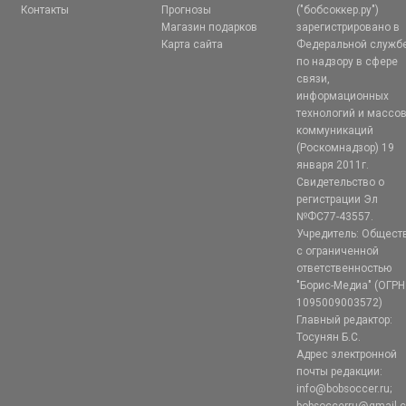
Контакты
Прогнозы
("бобсоккер.ру")
Магазин подарков
зарегистрировано в
Карта сайта
Федеральной служб
по надзору в сфере
связи,
информационных
технологий и массо
коммуникаций
(Роскомнадзор) 19
января 2011г.
Свидетельство о
регистрации Эл
№ФС77-43557.
Учредитель: Общест
с ограниченной
ответственностью
"Борис-Медиа" (ОГРН
1095009003572)
Главный редактор:
Тосунян Б.С.
Адрес электронной
почты редакции:
info@bobsoccer.ru;
bobsoccerru@gmail.