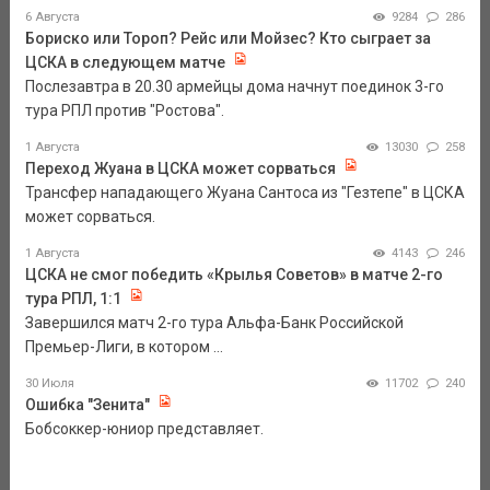
6 Августа
9284
286
Бориско или Тороп? Рейс или Мойзес? Кто сыграет за
ЦСКА в следующем матче
Послезавтра в 20.30 армейцы дома начнут поединок 3-го
тура РПЛ против "Ростова".
1 Августа
13030
258
Переход Жуана в ЦСКА может сорваться
Трансфер нападающего Жуана Сантоса из "Гезтепе" в ЦСКА
может сорваться.
1 Августа
4143
246
ЦСКА не смог победить «Крылья Советов» в матче 2-го
тура РПЛ, 1:1
Завершился матч 2-го тура Альфа-Банк Российской
Премьер-Лиги, в котором ...
30 Июля
11702
240
Ошибка "Зенита"
Бобсоккер-юниор представляет.