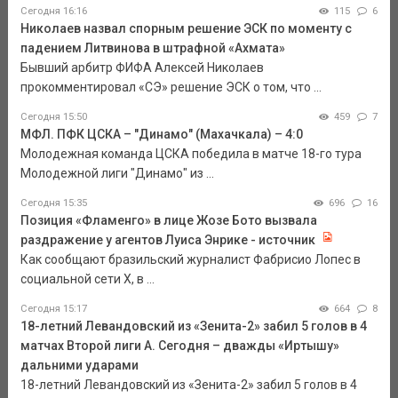
Сегодня 16:16
115
6
Николаев назвал спорным решение ЭСК по моменту с
падением Литвинова в штрафной «Ахмата»
Бывший арбитр ФИФА Алексей Николаев
прокомментировал «СЭ» решение ЭСК о том, что ...
Сегодня 15:50
459
7
МФЛ. ПФК ЦСКА – "Динамо" (Махачкала) – 4:0
Молодежная команда ЦСКА победила в матче 18-го тура
Молодежной лиги "Динамо" из ...
Сегодня 15:35
696
16
Позиция «Фламенго» в лице Жозе Бото вызвала
раздражение у агентов Луиса Энрике - источник
Как сообщают бразильский журналист Фабрисио Лопес в
социальной сети Х, в ...
Сегодня 15:17
664
8
18-летний Левандовский из «Зенита-2» забил 5 голов в 4
матчах Второй лиги А. Сегодня – дважды «Иртышу»
дальними ударами
18-летний Левандовский из «Зенита-2» забил 5 голов в 4