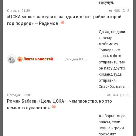
засунул.
Сегодня 01:39
983
2
«ЦСКА может наступить на одни и те же грабли второй
год подряд» — Радимов
Да-да, не дали
твоему
любимому
Гончаренко
ЦСКА в ФНЛ
Лента новостей
Сегодня 03:35
отправить, так
он пару других
команд туда
отправил.
Спасибо, мы в ...
Сегодня 00:38
763
35
Роман Бабаев: «Цель ЦСКА — чемпионство, но это
немного лукавство»
А сборы тогда
зачем, если
новые игроки
проходят