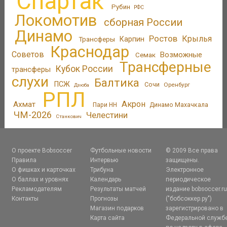
Спартак
Рубин
РФС
Локомотив
сборная России
Динамо
Ростов
Крылья
Трансферы
Карпин
Краснодар
Советов
Возможные
Семак
Трансферные
Кубок России
трансферы
слухи
Балтика
ПСЖ
Сочи
Оренбург
Дзюба
РПЛ
Акрон
Ахмат
Пари НН
Динамо Махачкала
ЧМ-2026
Челестини
Станкович
О проекте Bobsoccer
Футбольные новости
© 2009 Все права
Правила
Интервью
защищены.
О фишках и карточках
Трибуна
Электронное
О баллах и уровнях
Календарь
периодическое
Рекламодателям
Результаты матчей
издание bobsoccer.r
Контакты
Прогнозы
("бобсоккер.ру")
Магазин подарков
зарегистрировано в
Карта сайта
Федеральной служб