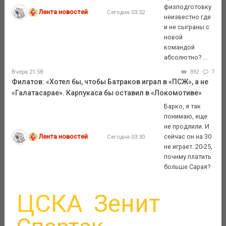
физподготовку
Лента новостей
Сегодня 03:32
неизвестно где
и не сыграны с
новой
командой
абсолютно? ...
Вчера 21:58
392
7
Филатов: «Хотел бы, чтобы Батраков играл в «ПСЖ», а не
«Галатасарае». Карпукаса бы оставил в «Локомотиве»
Барко, я так
понимаю, еще
не продлили. И
Лента новостей
сейчас он на 30
Сегодня 03:30
не играет. 20-25,
почнму платить
больше Сарая?
ЦСКА
Зенит