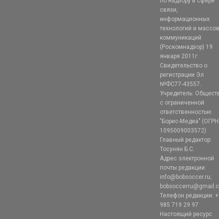
по надзору в сфере
связи,
информационных
технологий и массо
коммуникаций
(Роскомнадзор) 19
января 2011г.
Свидетельство о
регистрации Эл
№ФС77-43557.
Учредитель: Общест
с ограниченной
ответственностью
"Борис-Медиа" (ОГРН
1095009003572)
Главный редактор:
Тосунян Б.С.
Адрес электронной
почты редакции:
info@bobsoccer.ru;
bobsoccerru@gmail.
Телефон редакции: +
985 719 29 97
Настоящий ресурс