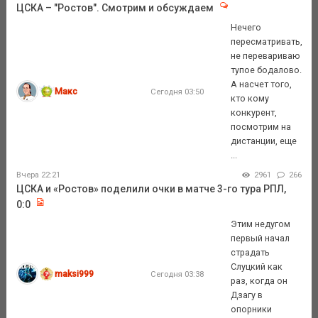
ЦСКА – "Ростов". Смотрим и обсуждаем
Нечего
пересматривать,
не перевариваю
тупое бодалово.
А насчет того,
Макс
Сегодня 03:50
кто кому
конкурент,
посмотрим на
дистанции, еще
...
Вчера 22:21
2961
266
ЦСКА и «Ростов» поделили очки в матче 3-го тура РПЛ,
0:0
Этим недугом
первый начал
страдать
Слуцкий как
maksi999
Сегодня 03:38
раз, когда он
Дзагу в
опорники