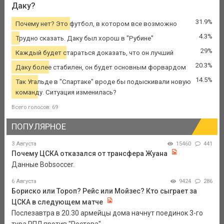
Даку?
31.9%
Почему нет? Это футбол, в котором все возможно
4.3%
Трудно сказать. Даку был хорош в "Рубине"
29%
Каждый будет стараться доказать, что он лучший
20.3%
Даку более стабилен, он будет основным форвардом
14.5%
Так Угальде в "Спартаке" вроде бы подыскивали новую
команду. Ситуация изменилась?
Всего голосов: 69
ПОПУЛЯРНОЕ
3 Августа
15460
441
Почему ЦСКА отказался от трансфера Жуана
Данные Bobsoccer.
6 Августа
9424
286
Бориско или Тороп? Рейс или Мойзес? Кто сыграет за
ЦСКА в следующем матче
Послезавтра в 20.30 армейцы дома начнут поединок 3-го