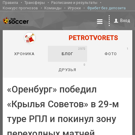
Правила
Трансферы
Расписание и результаты
Конкурс прогнозов
Команды
Игроки
Фрибет без депозита
Вход
PETROTVORETS
2572
1
ХРОНИКА
БЛОГ
ФОТО
0
ДРУЗЬЯ
«Оренбург» победил
«Крылья Советов» в 29-м
туре РПЛ и покинул зону
переходных матчей