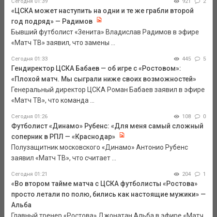
Сегодня 01:39
921
2
«ЦСКА может наступить на одни и те же грабли второй
год подряд» — Радимов
Бывший футболист «Зенита» Владислав Радимов в эфире
«Матч ТВ» заявил, что замены ...
Сегодня 01:33
445
5
Гендиректор ЦСКА Бабаев — об игре с «Ростовом»:
«Плохой матч. Мы сыграли ниже своих возможностей»
Генеральный директор ЦСКА Роман Бабаев заявил в эфире
«Матч ТВ», что команда ...
Сегодня 01:26
108
0
Футболист «Динамо» Рубенс: «Для меня самый сложный
соперник в РПЛ — «Краснодар»
Полузащитник московского «Динамо» Антонио Рубенс
заявил «Матч ТВ», что считает ...
Сегодня 01:21
204
1
«Во втором тайме матча с ЦСКА футболисты «Ростова»
просто летали по полю, бились как настоящие мужики» —
Альба
Главный тренер «Ростова» Джонатан Альба в эфире «Матч