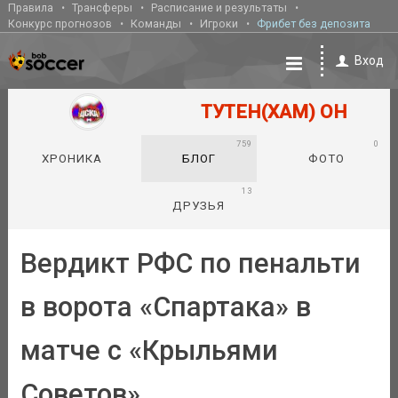
Правила
Трансферы
Расписание и результаты
Конкурс прогнозов
Команды
Игроки
Фрибет без депозита
Вход
ТУТЕН(ХАМ) ОН
759
0
ХРОНИКА
БЛОГ
ФОТО
13
ДРУЗЬЯ
Вердикт РФС по пенальти
в ворота «Спартака» в
матче с «Крыльями
Советов»