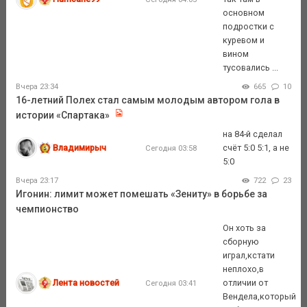
основном
подростки с
куревом и
вином
тусовались ...
Вчера 23:34
665
10
16-летний Полех стал самым молодым автором гола в
истории «Спартака»
на 84-й сделал
Владимирыч
счёт 5:0 5:1, а не
Сегодня 03:58
5:0
Вчера 23:17
722
23
Игонин: лимит может помешать «Зениту» в борьбе за
чемпионство
Он хоть за
сборную
играл,кстати
неплохо,в
Лента новостей
отличии от
Сегодня 03:41
Вендела,который