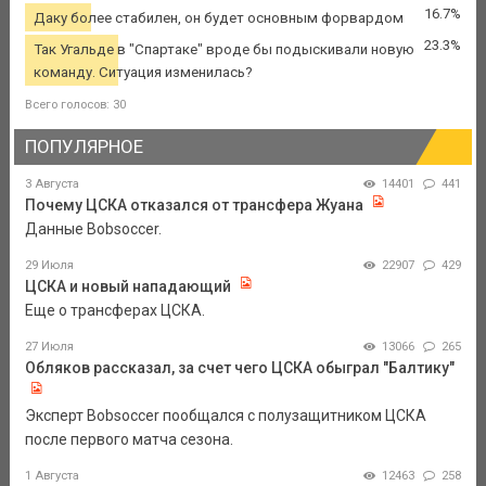
16.7%
Даку более стабилен, он будет основным форвардом
23.3%
Так Угальде в "Спартаке" вроде бы подыскивали новую
команду. Ситуация изменилась?
Всего голосов: 30
ПОПУЛЯРНОЕ
3 Августа
14401
441
Почему ЦСКА отказался от трансфера Жуана
Данные Bobsoccer.
29 Июля
22907
429
ЦСКА и новый нападающий
Еще о трансферах ЦСКА.
27 Июля
13066
265
Обляков рассказал, за счет чего ЦСКА обыграл "Балтику"
Эксперт Bobsoccer пообщался с полузащитником ЦСКА
после первого матча сезона.
1 Августа
12463
258