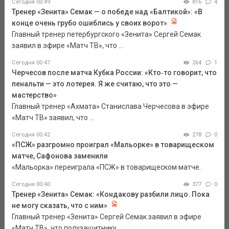
Сегодня 00:49
816
4
Тренер «Зенита» Семак — о победе над «Балтикой»: «В
конце очень грубо ошиблись у своих ворот»
Главный тренер петербургского «Зенита» Сергей Семак
заявил в эфире «Матч ТВ», что ...
Сегодня 00:47
264
1
Черчесов после матча Кубка России: «Кто‑то говорит, что
пенальти — это лотерея. Я же считаю, что это —
мастерство»
Главный тренер «Ахмата» Станислава Черчесова в эфире
«Матч ТВ» заявил, что ...
Сегодня 00:42
278
0
«ПСЖ» разгромно проиграл «Мальорке» в товарищеском
матче, Сафонова заменили
«Мальорка» переиграла «ПСЖ» в товарищеском матче.
Сегодня 00:40
377
0
Тренер «Зенита» Семак: «Кондакову разбили лицо. Пока
не могу сказать, что с ним»
Главный тренер «Зенита» Сергей Семак заявил в эфире
«Матч ТВ», что полузащитнику ...