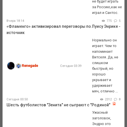
не будет играть
за Россию,как не
играл и Сантос.
Вчера 18:14
775
5
«Фламенго» активизировал переговоры по Луису Энрике -
источник
Нормально он
играет. Чем то
напоминает
Витселя. Да, не
слишком
Renegade
Сегодня 03:39
быстрый, но
хорошо
укрывает и
удерживает
мяч, отлично ...
Сегодня 00:50
2312
8
Шесть футболистов "Зенита" не сыграют с "Родиной"
Ужасный
заголовок,
Эндрю это