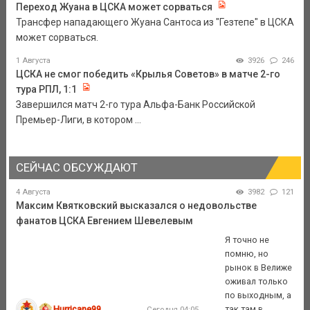
Переход Жуана в ЦСКА может сорваться
Трансфер нападающего Жуана Сантоса из "Гезтепе" в ЦСКА
может сорваться.
1 Августа
3926
246
ЦСКА не смог победить «Крылья Советов» в матче 2-го
тура РПЛ, 1:1
Завершился матч 2-го тура Альфа-Банк Российской
Премьер-Лиги, в котором ...
СЕЙЧАС ОБСУЖДАЮТ
4 Августа
3982
121
Максим Квятковский высказался о недовольстве
фанатов ЦСКА Евгением Шевелевым
Я точно не
помню, но
рынок в Велиже
оживал только
по выходным, а
Hurricane99
так там в
Сегодня 04:05