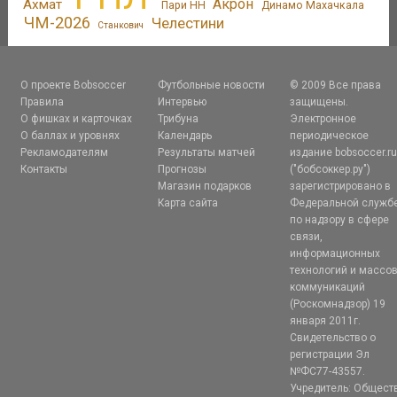
Акрон
Ахмат
Пари НН
Динамо Махачкала
ЧМ-2026
Челестини
Станкович
О проекте Bobsoccer
Футбольные новости
© 2009 Все права
Правила
Интервью
защищены.
О фишках и карточках
Трибуна
Электронное
О баллах и уровнях
Календарь
периодическое
Рекламодателям
Результаты матчей
издание bobsoccer.r
Контакты
Прогнозы
("бобсоккер.ру")
Магазин подарков
зарегистрировано в
Карта сайта
Федеральной служб
по надзору в сфере
связи,
информационных
технологий и массо
коммуникаций
(Роскомнадзор) 19
января 2011г.
Свидетельство о
регистрации Эл
№ФС77-43557.
Учредитель: Общест