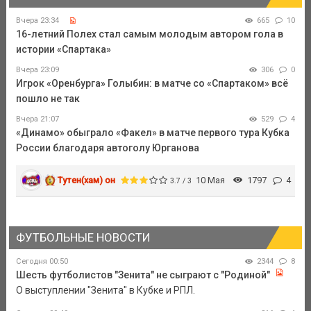
Вчера 23:34
665
10
16-летний Полех стал самым молодым автором гола в
истории «Спартака»
Вчера 23:09
306
0
Игрок «Оренбурга» Голыбин: в матче со «Спартаком» всё
пошло не так
Вчера 21:07
529
4
«Динамо» обыграло «Факел» в матче первого тура Кубка
России благодаря автоголу Юрганова
Тутен(хам) он
10 Мая
1797
4
3.7 / 3
ФУТБОЛЬНЫЕ НОВОСТИ
Сегодня 00:50
2344
8
Шесть футболистов "Зенита" не сыграют с "Родиной"
О выступлении "Зенита" в Кубке и РПЛ.