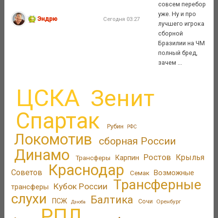
совсем перебор
уже. Ну и про
Эндрю
Сегодня 03:27
лучшего игрока
сборной
Бразилии на ЧМ
полный бред,
зачем ...
ЦСКА
Зенит
Спартак
Рубин
РФС
Локомотив
сборная России
Динамо
Ростов
Крылья
Трансферы
Карпин
Краснодар
Советов
Возможные
Семак
Трансферные
Кубок России
трансферы
слухи
Балтика
ПСЖ
Сочи
Оренбург
Дзюба
РПЛ