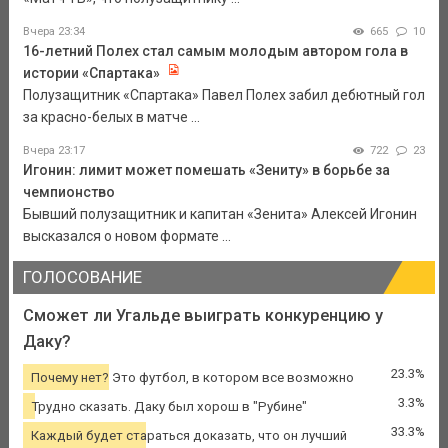
Вчера 23:34
665
10
16-летний Полех стал самым молодым автором гола в
истории «Спартака»
Полузащитник «Спартака» Павел Полех забил дебютный гол
за красно-белых в матче ...
Вчера 23:17
722
23
Игонин: лимит может помешать «Зениту» в борьбе за
чемпионство
Бывший полузащитник и капитан «Зенита» Алексей Игонин
высказался о новом формате ...
ГОЛОСОВАНИЕ
Сможет ли Угальде выиграть конкуренцию у
Даку?
23.3%
Почему нет? Это футбол, в котором все возможно
3.3%
Трудно сказать. Даку был хорош в "Рубине"
33.3%
Каждый будет стараться доказать, что он лучший