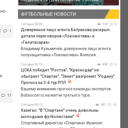
сно-
ФУТБОЛЬНЫЕ НОВОСТИ
Сегодня 02:02
124
0
Доверенное лицо агента Батракова раскрыл
2
1
детали переговоров «Локомотива» и
«Галатасарая»
Владимир Кузьмичёв, доверенное лицо агента
полузащитника «Локомотива» Алексея ...
Сегодня 00:13
499
5
ЦСКА победит "Ростов", "Краснодар" не
бе
обыграет "Спартак", "Зенит" разгромит "Родину".
Прогноз на 3-й тур РПЛ
Вашему вниманию прогноз команды экспертов
Bobsoccer.ru на матчи третьего тура ...
17
Сегодня 00:12
347
10
Кахигао: "В "Спартаке" очень довольны
молодыми футболистами"
Спортивный директор «Спартака» Франсис