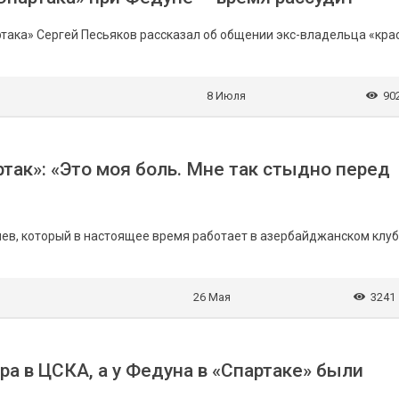
така» Сергей Песьяков рассказал об общении экс-владельца «кра
8 Июля
90
так»: «Это моя боль. Мне так стыдно перед
ев, который в настоящее время работает в азербайджанском клу
26 Мая
3241
ра в ЦСКА, а у Федуна в «Спартаке» были