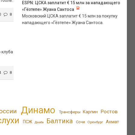
тболе.
ESPN: ЦСКА заплатит € 15 млн за нападающего
«Гёзтепе» Жуана Сантоса
0
8
Московский ЦСКА заплатит € 15 млн за покупку
нападающего «Гёзтепе» Жуана Сантоса.
 клуба
4
8
Динамо
оссии
Ростов
Трансферы
Карпин
слухи
Балтика
Ахмат
ПСЖ
Сочи
Оренбург
Дзюба