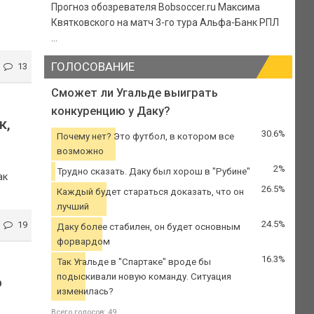
Прогноз обозревателя Bobsoccer.ru Максима
Квятковского на матч 3-го тура Альфа-Банк РПЛ
...
ГОЛОСОВАНИЕ
13
Сможет ли Угальде выиграть
конкуренцию у Даку?
к,
30.6%
Почему нет? Это футбол, в котором все
возможно
2%
Трудно сказать. Даку был хорош в "Рубине"
ак
26.5%
Каждый будет стараться доказать, что он
лучший
24.5%
19
Даку более стабилен, он будет основным
форвардом
16.3%
Так Угальде в "Спартаке" вроде бы
подыскивали новую команду. Ситуация
ю
изменилась?
Всего голосов: 49