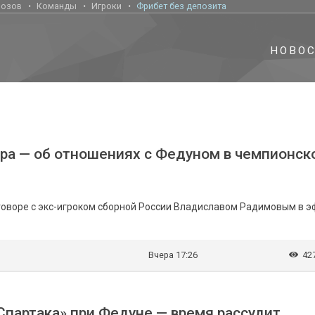
нозов
Команды
Игроки
Фрибет без депозита
НОВО
рера — об отношениях с Федуном в чемпионск
говоре с экс-игроком сборной России Владиславом Радимовым в 
Вчера 17:26
42
Спартака» при Федуне — время рассудит