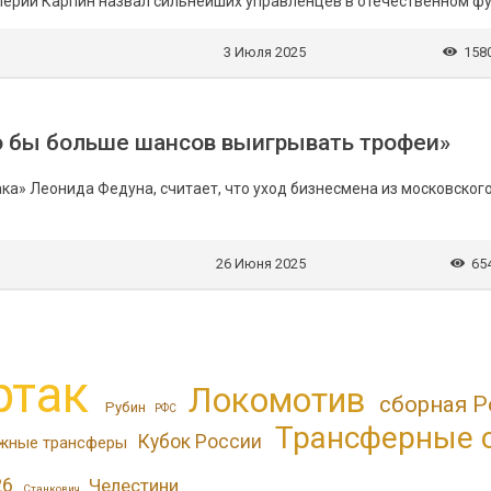
лерий Карпин назвал cильнейших управленцев в отечественном фу
3 Июля 2025
158
о бы больше шансов выигрывать трофеи»
а» Леонида Федуна, считает, что уход бизнесмена из московского
26 Июня 2025
65
ртак
Локомотив
сборная Р
Рубин
РФС
Трансферные 
Кубок России
жные трансферы
26
Челестини
Станкович