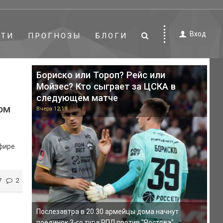
Вход
СТИ
ПРОГНОЗЫ
БЛОГИ
Бориско или Тороп? Рейс или
Мойзес? Кто сыграет за ЦСКА в
следующем матче
ом
Вчера 12:19
эфире
7
2
Послезавтра в 20.30 армейцы дома начнут
поединок 3-го тура РПЛ против "Ростова".