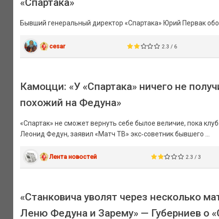
«Спартака»
Бывший генеральный директор «Спартака» Юрий Первак обо
cesar
2.3 / 6
Камоцци: «У «Спартака» ничего не получ
похожий на Федуна»
«Спартак» не сможет вернуть себе былое величие, пока клу
Леонид Федун, заявил «Матч ТВ» экс‑советник бывшего ...
Лента новостей
2.3 / 3
«Станковича уволят через несколько м
Леню Федуна и Зарему» — Губерниев о «