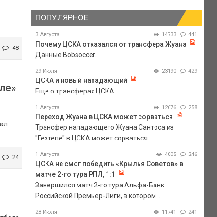
ПОПУЛЯРНОЕ
3 Августа
14733
441
Почему ЦСКА отказался от трансфера Жуана
48
Данные Bobsoccer.
29 Июля
23190
429
ЦСКА и новый нападающий
оле»
Еще о трансферах ЦСКА.
1 Августа
12676
258
Переход Жуана в ЦСКА может сорваться
вал
Трансфер нападающего Жуана Сантоса из
"Гезтепе" в ЦСКА может сорваться.
1 Августа
4005
246
24
ЦСКА не смог победить «Крылья Советов» в
матче 2-го тура РПЛ, 1:1
Завершился матч 2-го тура Альфа-Банк
Российской Премьер-Лиги, в котором ...
28 Июля
11741
241