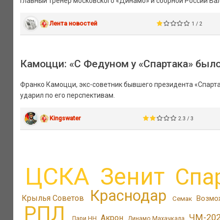
Главный тренер московского «Динамо» и сборной России Ва
Лента новостей
1 / 2
Камоцци: «С Федуном у «Спартака» был
Франко Камоцци, экс-советник бывшего президента «Спартак
ударил по его перспективам.
Kingswater
2.3 / 3
ЦСКА
Зенит
Спа
Краснодар
Крылья Советов
Возмо
Семак
РПЛ
ЧМ-20
Акрон
Пари НН
Динамо Махачкала