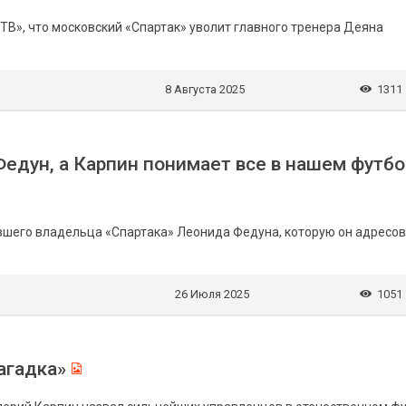
В», что московский «Спартак» уволит главного тренера Деяна
8 Августа 2025
1311
Федун, а Карпин понимает все в нашем футб
вшего владельца «Спартака» Леонида Федуна, которую он адресо
26 Июля 2025
1051
агадка»