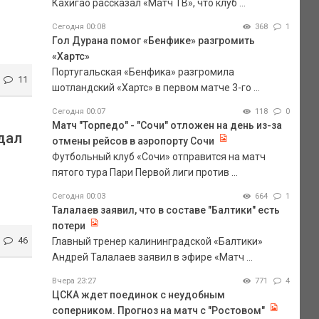
Кахигао рассказал «Матч ТВ», что клуб ...
Сегодня 00:08
368
1
Гол Дурана помог «Бенфике» разгромить
«Хартс»
Португальская «Бенфика» разгромила
11
шотландский «Хартс» в первом матче 3-го ...
Сегодня 00:07
118
0
Матч "Торпедо" - "Сочи" отложен на день из-за
дал
отмены рейсов в аэропорту Сочи
Футбольный клуб «Сочи» отправится на матч
пятого тура Пари Первой лиги против ...
Сегодня 00:03
664
1
Талалаев заявил, что в составе "Балтики" есть
потери
46
Главный тренер калининградской «Балтики»
Андрей Талалаев заявил в эфире «Матч ...
Вчера 23:27
771
4
ЦСКА ждет поединок с неудобным
соперником. Прогноз на матч с "Ростовом"