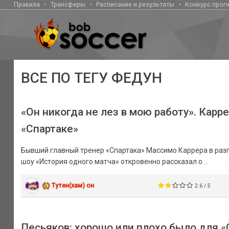
Правила
Трансферы
Расписание и результаты
Конкурс прог
ВСЕ ПО ТЕГУ ФЕДУН
«Он никогда не лез в мою работу». Кар
«Спартаке»
Бывший главный тренер «Спартака» Массимо Каррера в раз
шоу «История одного матча» откровенно рассказал о ...
Тутен(хам) он
2.6 / 5
Песьяков: хорошо или плохо было для «