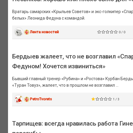
Вратарь самарских «Крыльев Советов» и экс-голкипер «Спар
белых» Леонида Федуна с командой.
Лента новостей
0 / 0
Бердыев жалеет, что не возглавил «Спар
Федуном! Хочется извиниться»
Бывший главный тренер «Рубина» и «Ростова» Курбан Берды
«Туран Товуз», жалеет, что в прошлом не возглавил ...
PetroTvorets
1 / 3
Тарпищев: всегда нравилась работа Гине