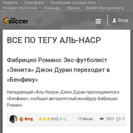
Правила
Трансферы
Расписание и результаты
Конкурс прогнозов
Команды
Игроки
Фрибет без депозита
Вход
ВСЕ ПО ТЕГУ АЛЬ-НАСР
Фабрицио Романо: Экс-футболист
«Зенита» Джон Дуран переходит в
«Бенфику»
Нападающий «Аль-Насра» Джон Дуран присоединится к
«Бенфике», сообщил авторитетный инсайдер Фабрицио
Романо.
Borg
17 Июля
1317
7
3 / 2