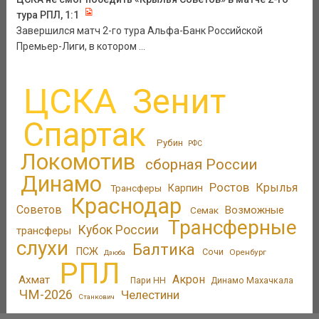
тура РПЛ, 1:1
Завершился матч 2-го тура Альфа-Банк Российской
Премьер-Лиги, в котором ...
ЦСКА
Зенит
Спартак
Рубин
РФС
Локомотив
сборная России
Динамо
Ростов
Крылья
Трансферы
Карпин
Краснодар
Советов
Возможные
Семак
Трансферные
Кубок России
трансферы
слухи
Балтика
ПСЖ
Сочи
Оренбург
Дзюба
РПЛ
Акрон
Ахмат
Пари НН
Динамо Махачкала
ЧМ-2026
Челестини
Станкович