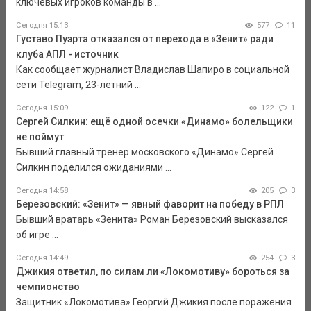
ключевых игроков команды в ...
Сегодня 15:13
577
11
Густаво Пуэрта отказался от перехода в «Зенит» ради
клуба АПЛ - источник
Как сообщает журналист Владислав Шапиро в социальной
сети Telegram, 23-летний ...
Сегодня 15:09
122
1
Сергей Силкин: ещё одной осечки «Динамо» болельщики
не поймут
Бывший главный тренер московского «Динамо» Сергей
Силкин поделился ожиданиями ...
Сегодня 14:58
205
3
Березовский: «Зенит» — явный фаворит на победу в РПЛ
Бывший вратарь «Зенита» Роман Березовский высказался
об игре ...
Сегодня 14:49
254
3
Джикия ответил, по силам ли «Локомотиву» бороться за
чемпионство
Защитник «Локомотива» Георгий Джикия после поражения