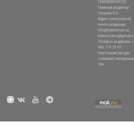
1095009003572)
Главный редактор:
Тосунян Б.С.
Адрес электронной
почты редакции:
info@bobsoccer.ru;
bobsoccerru@gmail.
Телефон редакции: +
985 719 29 97
Настоящий ресурс
содержит материал
18+