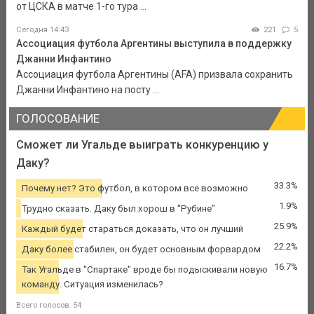
от ЦСКА в матче 1-го тура ...
Сегодня 14:43
221
5
Ассоциация футбола Аргентины выступила в поддержку
Джанни Инфантино
Ассоциация футбола Аргентины (AFA) призвала сохранить
Джанни Инфантино на посту ...
ГОЛОСОВАНИЕ
Сможет ли Угальде выиграть конкуренцию у
Даку?
33.3%
Почему нет? Это футбол, в котором все возможно
1.9%
Трудно сказать. Даку был хорош в "Рубине"
25.9%
Каждый будет стараться доказать, что он лучший
22.2%
Даку более стабилен, он будет основным форвардом
16.7%
Так Угальде в "Спартаке" вроде бы подыскивали новую
команду. Ситуация изменилась?
Всего голосов: 54