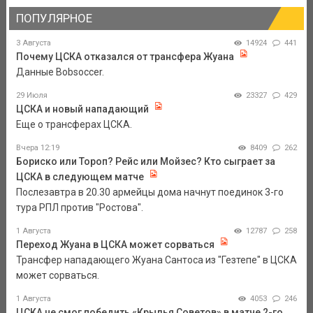
ПОПУЛЯРНОЕ
3 Августа
14924
441
Почему ЦСКА отказался от трансфера Жуана
Данные Bobsoccer.
29 Июля
23327
429
ЦСКА и новый нападающий
Еще о трансферах ЦСКА.
Вчера 12:19
8409
262
Бориско или Тороп? Рейс или Мойзес? Кто сыграет за
ЦСКА в следующем матче
Послезавтра в 20.30 армейцы дома начнут поединок 3-го
тура РПЛ против "Ростова".
1 Августа
12787
258
Переход Жуана в ЦСКА может сорваться
Трансфер нападающего Жуана Сантоса из "Гезтепе" в ЦСКА
может сорваться.
1 Августа
4053
246
ЦСКА не смог победить «Крылья Советов» в матче 2-го