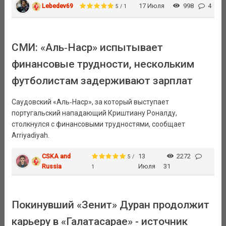
Lebedev69
17 Июля
998
4
5 / 1
СМИ: «Аль‑Наср» испытывает
финансовые трудности, нескольким
футболистам задерживают зарплат
Саудовский «Аль‑Наср», за который выступает
португальский нападающий Криштиану Роналду,
столкнулся с финансовыми трудностями, сообщает
Arriyadiyah.
CSKA and
13
2272
5 /
Russia
Июля
31
1
Покинувший «Зенит» Дуран продолжит
карьеру в «Галатасарае» - источник