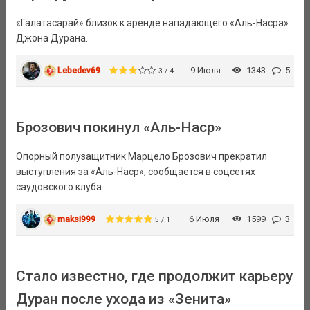
«Галатасарай» близок к аренде нападающего «Аль-Насра»
Джона Дурана.
Lebedev69
9 Июля
1343
5
3 / 4
Брозович покинул «Аль-Наср»
Опорный полузащитник Марцело Брозович прекратил
выступления за «Аль-Наср», сообщается в соцсетях
саудовского клуба.
maksi999
6 Июля
1599
3
5 / 1
Стало известно, где продолжит карьеру
Дуран после ухода из «Зенита»