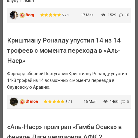
клубу «Гамба ...
Borg
17 Мая
1529
10
5 / 1
Криштиану Роналду упустил 14 из 14
трофеев с момента перехода в «Аль-
Наср»
Форвард сборной Португалии Криштиану Роналду упустил
14-й трофей из 14 возможных с момента переезда в
Саудовскую Аравию.
d1mon
16 Мая
1460
5
5 / 1
«Аль-Наср» проиграл «Гамба Осака» в
финале Лиги чемпионов АФК 2