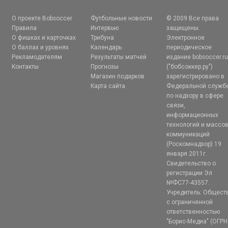
О проекте Bobsoccer
Футбольные новости
© 2009 Все права
Правила
Интервью
защищены.
О фишках и карточках
Трибуна
Электронное
О баллах и уровнях
Календарь
периодическое
Рекламодателям
Результаты матчей
издание bobsoccer.r
Контакты
Прогнозы
("бобсоккер.ру")
Магазин подарков
зарегистрировано в
Карта сайта
Федеральной служб
по надзору в сфере
связи,
информационных
технологий и массо
коммуникаций
(Роскомнадзор) 19
января 2011г.
Свидетельство о
регистрации Эл
№ФС77-43557.
Учредитель: Общест
с ограниченной
ответственностью
"Борис-Медиа" (ОГРН