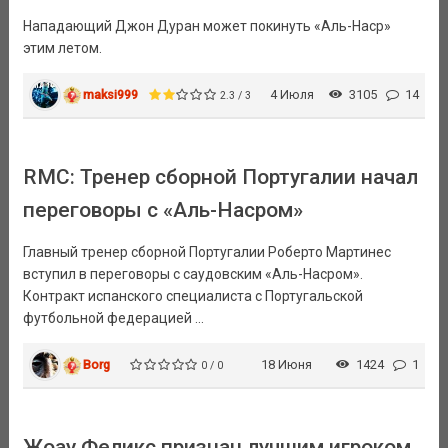
Нападающий Джон Дуран может покинуть «Аль-Наср»
этим летом.
maksi999
4 Июля
3105
14
2.3 / 3
RMC: Тренер сборной Португалии начал
переговоры с «Аль-Насром»
Главный тренер сборной Португалии Роберто Мартинес
вступил в переговоры с саудовским «Аль-Насром».
Контракт испанского специалиста с Португальской
футбольной федерацией ...
Borg
18 Июня
1424
1
0 / 0
Жоау Феликс признан лучшим игроком