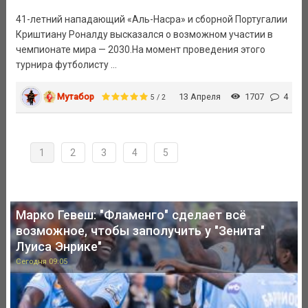
41-летний нападающий «Аль-Насра» и сборной Португалии
Криштиану Роналду высказался о возможном участии в
чемпионате мира — 2030.На момент проведения этого
турнира футболисту ...
Мутабор
13 Апреля
1707
4
5 / 2
1
2
3
4
5
Марко Гевеш: "Фламенго" сделает всё
возможное, чтобы заполучить у "Зенита"
Луиса Энрике"
Сегодня 09:05