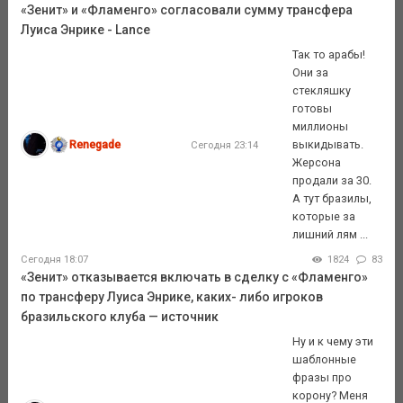
«Зенит» и «Фламенго» согласовали сумму трансфера
Луиса Энрике - Lance
Так то арабы!
Они за
стекляшку
готовы
миллионы
Renegade
выкидывать.
Сегодня 23:14
Жерсона
продали за 30.
А тут бразилы,
которые за
лишний лям ...
Сегодня 18:07
1824
83
«Зенит» отказывается включать в сделку с «Фламенго»
по трансферу Луиса Энрике, каких- либо игроков
бразильского клуба — источник
Ну и к чему эти
шаблонные
фразы про
корону? Меня