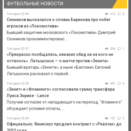
ФУТБОЛЬНЫЕ НОВОСТИ
Сегодня 22:44
212
0
Сенников высказался о словах Баринова про побег
игроков из «Локомотива»
Бывший защитник московского «Локомотива» Дмитрий
Сенников прокомментировал ...
Сегодня 22:37
204
1
«Прекрасно пообщались, никаких обид ни на кого не
осталось». Латышонок — о матче против «Зенита»
Бывший вратарь «Зенита», а ныне «Балтики» Евгений
Латышонок рассказал о первой ...
Сегодня 22:36
647
6
«Зенит» и «Фламенго» согласовали сумму трансфера
Луиса Энрике - Lance
Получив согласие от нападающего на переход, "Фламенго"
обсуждает условия оплаты, ...
Сегодня 22:24
127
2
Официально: Винисиус продлил контракт с «Реалом» до
2032 года