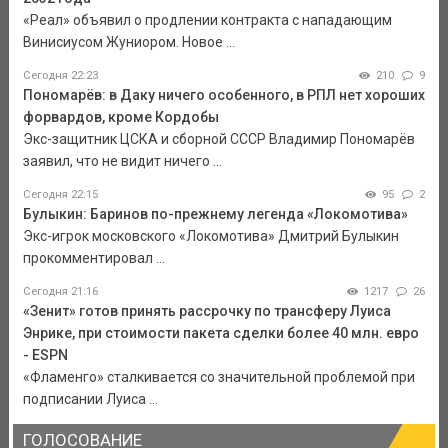
«Реал» объявил о продлении контракта с нападающим
Винисиусом Жуниором. Новое ...
Сегодня 22:23
210
9
Пономарёв: в Даку ничего особенного, в РПЛ нет хороших
форвардов, кроме Кордобы
Экс-защитник ЦСКА и сборной СССР Владимир Пономарёв
заявил, что не видит ничего ...
Сегодня 22:15
95
2
Булыкин: Баринов по-прежнему легенда «Локомотива»
Экс-игрок московского «Локомотива» Дмитрий Булыкин
прокомментировал ...
Сегодня 21:16
1217
26
«Зенит» готов принять рассрочку по трансферу Луиса
Энрике, при стоимости пакета сделки более 40 млн. евро
- ESPN
«Фламенго» сталкивается со значительной проблемой при
подписании Луиса ...
ГОЛОСОВАНИЕ