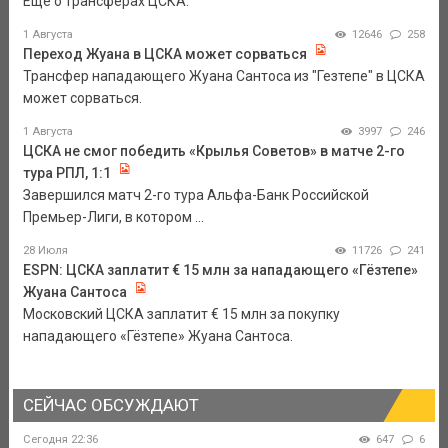
Еще о трансферах ЦСКА.
1 Августа
12646
258
Переход Жуана в ЦСКА может сорваться
Трансфер нападающего Жуана Сантоса из "Гезтепе" в ЦСКА
может сорваться.
1 Августа
3997
246
ЦСКА не смог победить «Крылья Советов» в матче 2-го
тура РПЛ, 1:1
Завершился матч 2-го тура Альфа-Банк Российской
Премьер-Лиги, в котором ...
28 Июля
11726
241
ESPN: ЦСКА заплатит € 15 млн за нападающего «Гёзтепе»
Жуана Сантоса
Московский ЦСКА заплатит € 15 млн за покупку
нападающего «Гёзтепе» Жуана Сантоса.
СЕЙЧАС ОБСУЖДАЮТ
Сегодня 22:36
647
6