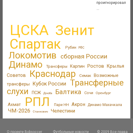
проигнорировал
...
ЦСКА
Зенит
Спартак
Рубин
РФС
Локомотив
сборная России
Динамо
Ростов
Крылья
Трансферы
Карпин
Краснодар
Советов
Возможные
Семак
Трансферные
Кубок России
трансферы
слухи
Балтика
ПСЖ
Сочи
Оренбург
Дзюба
РПЛ
Акрон
Ахмат
Пари НН
Динамо Махачкала
ЧМ-2026
Челестини
Станкович
О проекте Bobsoccer
Футбольные новости
© 2009 Все права