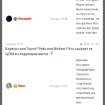
Игрок может
быть классным,
но просто не
Renegade
его команда , не
Сегодня 23:08
его футбол. Вот
сейчас Вы Даку
взяли. Нап без
...
Сегодня 12:19
6796
211
Бориско или Тороп? Рейс или Мойзес? Кто сыграет за
ЦСКА в следующем матче
Максим
поставил
кандидатуры
Торопа и
Мойзеса в
стартовом
Макс
Сегодня 23:07
составе под
сомнения, и в
миллионный
раз