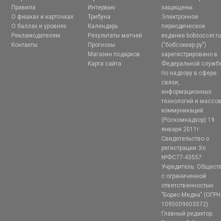
Правила
Интервью
защищены.
О фишках и карточках
Трибуна
Электронное
О баллах и уровнях
Календарь
периодическое
Рекламодателям
Результаты матчей
издание bobsoccer.r
Контакты
Прогнозы
("бобсоккер.ру")
Магазин подарков
зарегистрировано в
Карта сайта
Федеральной служб
по надзору в сфере
связи,
информационных
технологий и массо
коммуникаций
(Роскомнадзор) 19
января 2011г.
Свидетельство о
регистрации Эл
№ФС77-43557.
Учредитель: Общест
с ограниченной
ответственностью
"Борис-Медиа" (ОГРН
1095009003572)
Главный редактор: