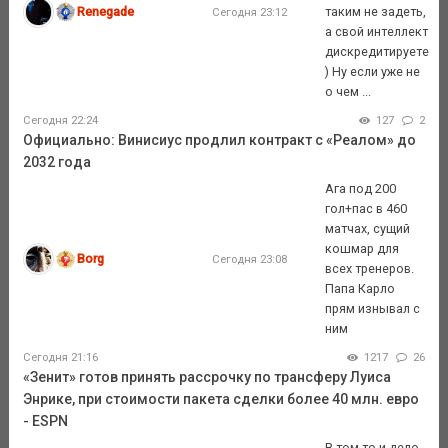
Renegade
таким не задеть,
Сегодня 23:12
а свой интеллект
дискредитируете
) Ну если уже не
о чем ...
Сегодня 22:24
127
2
Официально: Винисиус продлил контракт с «Реалом» до
2032 года
Ага под 200
гол+пас в 460
матчах, сущий
кошмар для
Borg
Сегодня 23:08
всех тренеров.
Папа Карло
прям изнывал с
ним
Сегодня 21:16
1217
26
«Зенит» готов принять рассрочку по трансферу Луиса
Энрике, при стоимости пакета сделки более 40 млн. евро
- ESPN
В том то и дело.