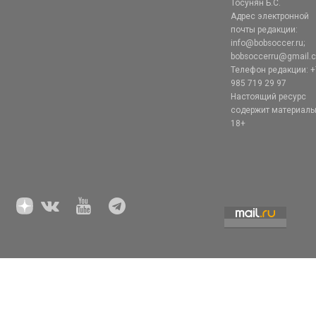
Тосунян Б.С.
Адрес электронной
почты редакции:
info@bobsoccer.ru;
bobsoccerru@gmail.
Телефон редакции: +
985 719 29 97
Настоящий ресурс
содержит материал
18+