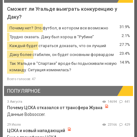
Сможет ли Угальде выиграть конкуренцию у
Даку?
31.9%
Почему нет? Это футбол, в котором все возможно
2.1%
Трудно сказать. Даку был хорош в "Рубине"
27.7%
Каждый будет стараться доказать, что он лучший
23.4%
Даку более стабилен, он будет основным форвардом
14.9%
Так Угальде в "Спартаке" вроде бы подыскивали новую
команду. Ситуация изменилась?
Всего голосов: 47
ПОПУЛЯРНОЕ
3 Августа
14694
441
Почему ЦСКА отказался от трансфера Жуана
Данные Bobsoccer.
29 Июля
23166
429
ЦСКА и новый нападающий