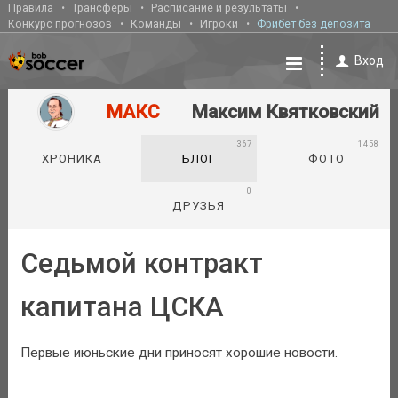
Правила
Трансферы
Расписание и результаты
Конкурс прогнозов
Команды
Игроки
Фрибет без депозита
Вход
МАКС
Максим Квятковский
367
1458
ХРОНИКА
БЛОГ
ФОТО
0
ДРУЗЬЯ
Седьмой контракт
капитана ЦСКА
Первые июньские дни приносят хорошие новости.