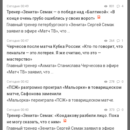
Сегодня 00:49
801
4
Тренер «Зенита» Семак — о победе над «Балтикой»: «В
конце очень грубо ошиблись у своих ворот»
Главный тренер петербургского «Зенита» Сергей Семак
заявил в эфире «Матч ТВ», что ...
Сегодня 00:47
264
1
Черчесов после матча Кубка России: «Кто‑то говорит, что
пенальти — это лотерея. Я же считаю, что это —
мастерство»
Главный тренер «Ахмата» Станислава Черчесова в эфире
«Матч ТВ» заявил, что ...
Сегодня 00:42
278
0
«ПСЖ» разгромно проиграл «Мальорке» в товарищеском
матче, Сафонова заменили
«Мальорка» переиграла «ПСЖ» в товарищеском матче.
Сегодня 00:40
373
0
Тренер «Зенита» Семак: «Кондакову разбили лицо. Пока
не могу сказать, что с ним»
Главный тренер «Зенита» Сергей Семак заявил в эфире