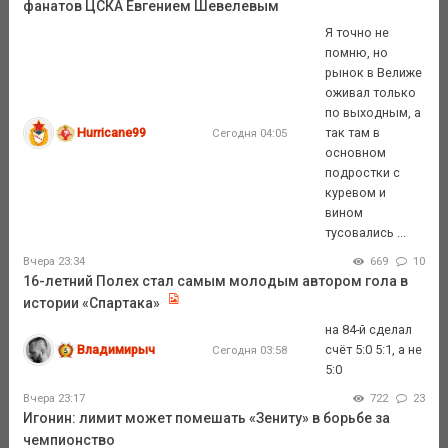
фанатов ЦСКА Евгением Шевелевым
Я точно не
помню, но
рынок в Велиже
оживал только
по выходным, а
Hurricane99
так там в
Сегодня 04:05
основном
подростки с
куревом и
вином
тусовались ...
Вчера 23:34
669
10
16-летний Полех стал самым молодым автором гола в
истории «Спартака»
на 84-й сделал
Владимирыч
счёт 5:0 5:1, а не
Сегодня 03:58
5:0
Вчера 23:17
722
23
Игонин: лимит может помешать «Зениту» в борьбе за
чемпионство