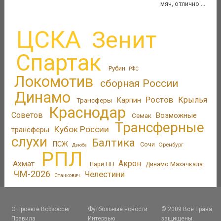
мяч, отлично ...
ЦСКА
Зенит
Спартак
Рубин
РФС
Локомотив
сборная России
Динамо
Ростов
Крылья
Трансферы
Карпин
Краснодар
Советов
Возможные
Семак
Трансферные
Кубок России
трансферы
слухи
Балтика
ПСЖ
Сочи
Оренбург
Дзюба
РПЛ
Акрон
Ахмат
Пари НН
Динамо Махачкала
ЧМ-2026
Челестини
Станкович
О проекте Bobsoccer
Футбольные новости
© 2009 Все права
Правила
Интервью
защищены.