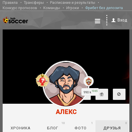
Правила
Трансферы
Расписание и результаты
Конкурс прогнозов
Команды
Игроки
Фрибет без депозита
Вход
1065
990 k
АЛЕКС
10
1
0
ХРОНИКА
БЛОГ
ФОТО
ДРУЗЬЯ