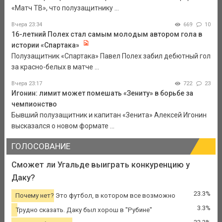
«Матч ТВ», что полузащитнику ...
Вчера 23:34
669
10
16-летний Полех стал самым молодым автором гола в
истории «Спартака»
Полузащитник «Спартака» Павел Полех забил дебютный гол
за красно-белых в матче ...
Вчера 23:17
722
23
Игонин: лимит может помешать «Зениту» в борьбе за
чемпионство
Бывший полузащитник и капитан «Зенита» Алексей Игонин
высказался о новом формате ...
ГОЛОСОВАНИЕ
Сможет ли Угальде выиграть конкуренцию у
Даку?
23.3%
Почему нет? Это футбол, в котором все возможно
3.3%
Трудно сказать. Даку был хорош в "Рубине"