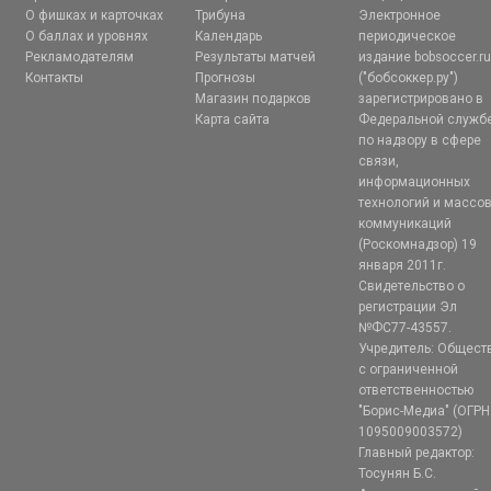
О фишках и карточках
Трибуна
Электронное
О баллах и уровнях
Календарь
периодическое
Рекламодателям
Результаты матчей
издание bobsoccer.r
Контакты
Прогнозы
("бобсоккер.ру")
Магазин подарков
зарегистрировано в
Карта сайта
Федеральной служб
по надзору в сфере
связи,
информационных
технологий и массо
коммуникаций
(Роскомнадзор) 19
января 2011г.
Свидетельство о
регистрации Эл
№ФС77-43557.
Учредитель: Общест
с ограниченной
ответственностью
"Борис-Медиа" (ОГРН
1095009003572)
Главный редактор:
Тосунян Б.С.