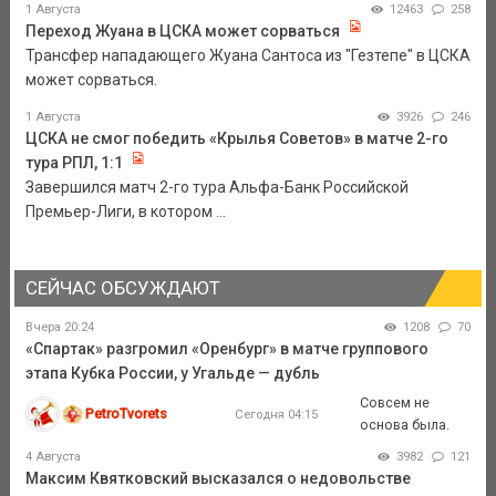
1 Августа
12463
258
Переход Жуана в ЦСКА может сорваться
Трансфер нападающего Жуана Сантоса из "Гезтепе" в ЦСКА
может сорваться.
1 Августа
3926
246
ЦСКА не смог победить «Крылья Советов» в матче 2-го
тура РПЛ, 1:1
Завершился матч 2-го тура Альфа-Банк Российской
Премьер-Лиги, в котором ...
СЕЙЧАС ОБСУЖДАЮТ
Вчера 20:24
1208
70
«Спартак» разгромил «Оренбург» в матче группового
этапа Кубка России, у Угальде — дубль
Совсем не
PetroTvorets
Сегодня 04:15
основа была.
4 Августа
3982
121
Максим Квятковский высказался о недовольстве