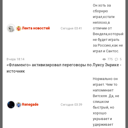
Он хоть за
сборную
играл,кстати
неплохо,в
Лента новостей
отличии от
Сегодня 03:41
Вендела,который
не будет играть
за Россию,как не
играл и Сантос.
Вчера 18:14
775
5
«Фламенго» активизировал переговоры по Луису Энрике -
источник
Нормально он
играет. Чем то
напоминает
Витселя. Да, не
слишком
Renegade
Сегодня 03:39
быстрый, но
хорошо
укрывает и
удерживает