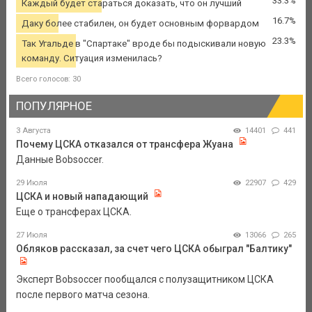
33.3%
Каждый будет стараться доказать, что он лучший
16.7%
Даку более стабилен, он будет основным форвардом
23.3%
Так Угальде в "Спартаке" вроде бы подыскивали новую
команду. Ситуация изменилась?
Всего голосов: 30
ПОПУЛЯРНОЕ
3 Августа
14401
441
Почему ЦСКА отказался от трансфера Жуана
Данные Bobsoccer.
29 Июля
22907
429
ЦСКА и новый нападающий
Еще о трансферах ЦСКА.
27 Июля
13066
265
Обляков рассказал, за счет чего ЦСКА обыграл "Балтику"
Эксперт Bobsoccer пообщался с полузащитником ЦСКА
после первого матча сезона.