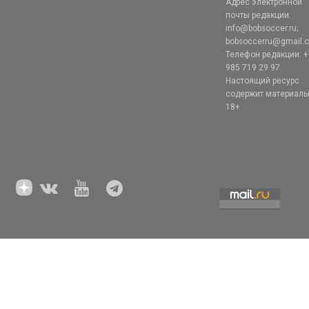
Адрес электронной
почты редакции:
info@bobsoccer.ru;
bobsoccerru@gmail.
Телефон редакции: +
985 719 29 97
Настоящий ресурс
содержит материал
18+