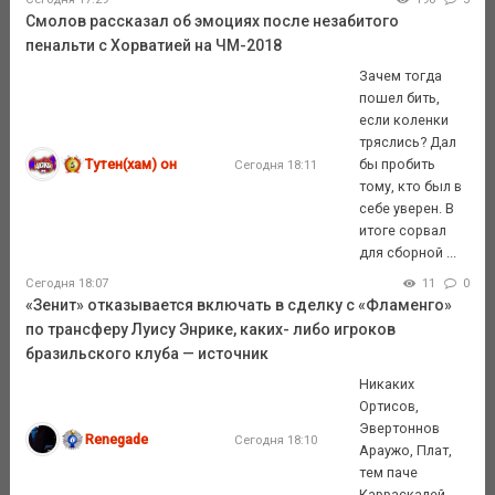
Смолов рассказал об эмоциях после незабитого
пенальти с Хорватией на ЧМ-2018
Зачем тогда
пошел бить,
если коленки
тряслись? Дал
Тутен(хам) он
бы пробить
Сегодня 18:11
тому, кто был в
себе уверен. В
итоге сорвал
для сборной ...
Сегодня 18:07
11
0
«Зенит» отказывается включать в сделку с «Фламенго»
по трансферу Луису Энрике, каких- либо игроков
бразильского клуба — источник
Никаких
Ортисов,
Эвертоннов
Renegade
Сегодня 18:10
Араужо, Плат,
тем паче
Карраскалей....