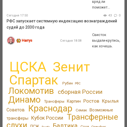
вряд ли
поможет...
Сегодня 17:50
43
0
РФС запускает системную индексацию вознаграждений
судей до 2030 года
Свисток
Harrys
выдали-крутись,
Сегодня 18:08
как хочешь.
ЦСКА
Зенит
Спартак
Рубин
РФС
Локомотив
сборная России
Динамо
Ростов
Крылья
Трансферы
Карпин
Краснодар
Советов
Возможные
Семак
Трансферные
Кубок России
трансферы
слухи
Балтика
ПСЖ
Сочи
Оренбург
Дзюба