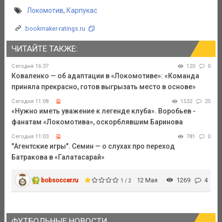
Локомотив
,
Карпукас
bookmaker-ratings.ru
ЧИТАЙТЕ ТАКЖЕ:
Сегодня 16:37
120
0
Коваленко — об адаптации в «Локомотиве»: «Команда
приняла прекрасно, готов выгрызать место в основе»
Сегодня 11:08
1532
25
«Нужно иметь уважение к легенде клуба». Воробьев -
фанатам «Локомотива», оскорблявшим Баринова
Сегодня 11:03
781
0
"Агентские игры". Семин — о слухах про переход
Батракова в «Галатасарай»
bobsoccer.ru
12 Мая
1269
4
1 / 2
ФУТБОЛЬНЫЕ НОВОСТИ