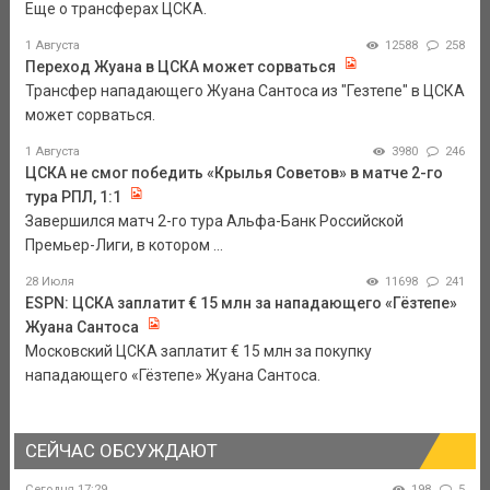
Еще о трансферах ЦСКА.
1 Августа
12588
258
Переход Жуана в ЦСКА может сорваться
Трансфер нападающего Жуана Сантоса из "Гезтепе" в ЦСКА
может сорваться.
1 Августа
3980
246
ЦСКА не смог победить «Крылья Советов» в матче 2-го
тура РПЛ, 1:1
Завершился матч 2-го тура Альфа-Банк Российской
Премьер-Лиги, в котором ...
28 Июля
11698
241
ESPN: ЦСКА заплатит € 15 млн за нападающего «Гёзтепе»
Жуана Сантоса
Московский ЦСКА заплатит € 15 млн за покупку
нападающего «Гёзтепе» Жуана Сантоса.
СЕЙЧАС ОБСУЖДАЮТ
Сегодня 17:29
198
5