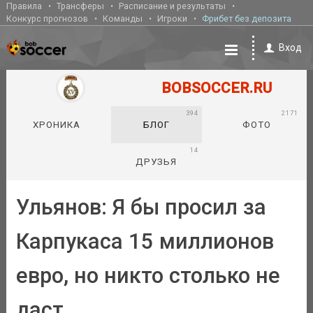
Правила
Трансферы
Расписание и результаты
Конкурс прогнозов
Команды
Игроки
Фрибет без депозита
Вход
BOBSOCCER.RU
394
2171
ХРОНИКА
БЛОГ
ФОТО
14
ДРУЗЬЯ
Ульянов: Я бы просил за
Карпукаса 15 миллионов
евро, но никто столько не
даст