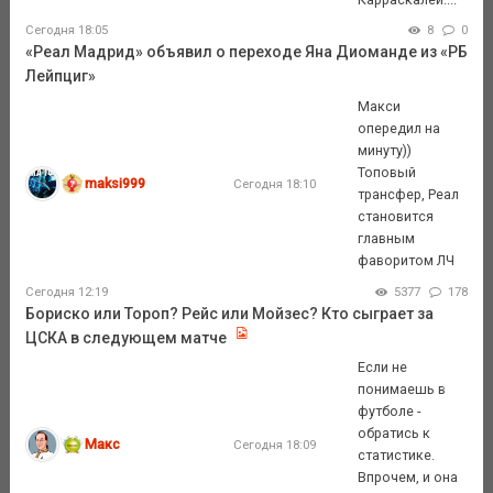
Сегодня 18:05
8
0
«Реал Мадрид» объявил о переходе Яна Диоманде из «РБ
Лейпциг»
Макси
опередил на
минуту))
Топовый
maksi999
Сегодня 18:10
трансфер, Реал
становится
главным
фаворитом ЛЧ
Сегодня 12:19
5377
178
Бориско или Тороп? Рейс или Мойзес? Кто сыграет за
ЦСКА в следующем матче
Если не
понимаешь в
футболе -
обратись к
Макс
Сегодня 18:09
статистике.
Впрочем, и она