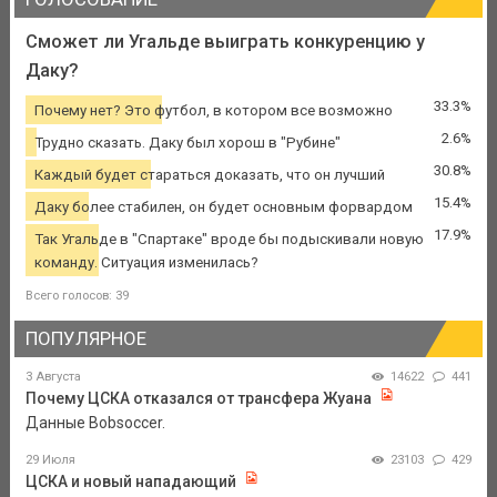
Сможет ли Угальде выиграть конкуренцию у
Даку?
33.3%
Почему нет? Это футбол, в котором все возможно
2.6%
Трудно сказать. Даку был хорош в "Рубине"
30.8%
Каждый будет стараться доказать, что он лучший
15.4%
Даку более стабилен, он будет основным форвардом
17.9%
Так Угальде в "Спартаке" вроде бы подыскивали новую
команду. Ситуация изменилась?
Всего голосов: 39
ПОПУЛЯРНОЕ
3 Августа
14622
441
Почему ЦСКА отказался от трансфера Жуана
Данные Bobsoccer.
29 Июля
23103
429
ЦСКА и новый нападающий