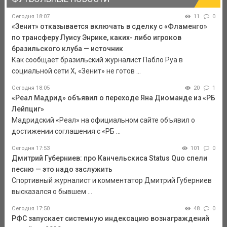
Сегодня 18:07
11
0
«Зенит» отказывается включать в сделку с «Фламенго»
по трансферу Луису Энрике, каких- либо игроков
бразильского клуба — источник
Как сообщает бразильский журналист Пабло Руа в
социальной сети Х, «Зенит» не готов ...
Сегодня 18:05
20
1
«Реал Мадрид» объявил о переходе Яна Диоманде из «РБ
Лейпциг»
Мадридский «Реал» на официальном сайте объявил о
достижении соглашения с «РБ ...
Сегодня 17:53
101
0
Дмитрий Губерниев: про Канчельскиса Status Quo спели
песню — это надо заслужить
Спортивный журналист и комментатор Дмитрий Губерниев
высказался о бывшем ...
Сегодня 17:50
48
0
РФС запускает системную индексацию вознаграждений