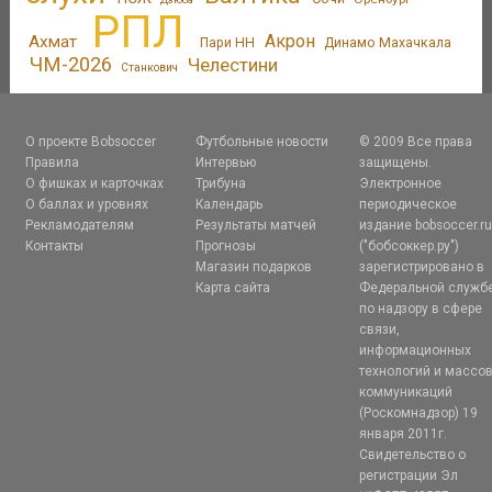
РПЛ
Акрон
Ахмат
Пари НН
Динамо Махачкала
ЧМ-2026
Челестини
Станкович
О проекте Bobsoccer
Футбольные новости
© 2009 Все права
Правила
Интервью
защищены.
О фишках и карточках
Трибуна
Электронное
О баллах и уровнях
Календарь
периодическое
Рекламодателям
Результаты матчей
издание bobsoccer.r
Контакты
Прогнозы
("бобсоккер.ру")
Магазин подарков
зарегистрировано в
Карта сайта
Федеральной служб
по надзору в сфере
связи,
информационных
технологий и массо
коммуникаций
(Роскомнадзор) 19
января 2011г.
Свидетельство о
регистрации Эл