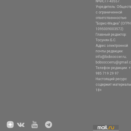
№ФС77-43557.
Учредитель: Общест
с ограниченной
ответственностью
"Борис-Медиа" (ОГРН
1095009003572)
Главный редактор:
Тосунян Б.С.
Адрес электронной
почты редакции:
info@bobsoccer.ru;
bobsoccerru@gmail.
Телефон редакции: +
985 719 29 97
Настоящий ресурс
содержит материал
18+