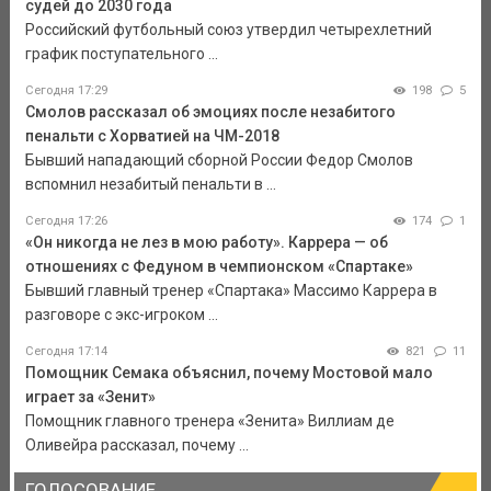
судей до 2030 года
Российский футбольный союз утвердил четырехлетний
график поступательного ...
Сегодня 17:29
198
5
Смолов рассказал об эмоциях после незабитого
пенальти с Хорватией на ЧМ-2018
Бывший нападающий сборной России Федор Смолов
вспомнил незабитый пенальти в ...
Сегодня 17:26
174
1
«Он никогда не лез в мою работу». Каррера — об
отношениях с Федуном в чемпионском «Спартаке»
Бывший главный тренер «Спартака» Массимо Каррера в
разговоре с экс-игроком ...
Сегодня 17:14
821
11
Помощник Семака объяснил, почему Мостовой мало
играет за «Зенит»
Помощник главного тренера «Зенита» Виллиам де
Оливейра рассказал, почему ...
ГОЛОСОВАНИЕ