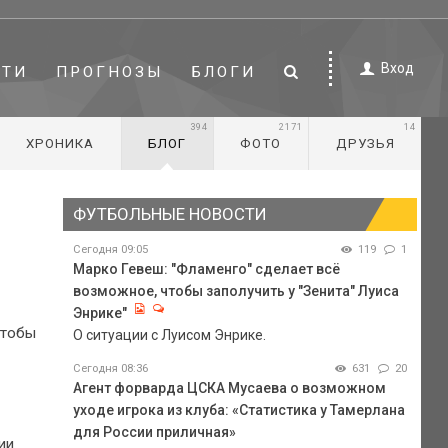
Вход
СТИ
ПРОГНОЗЫ
БЛОГИ
394
2171
14
ХРОНИКА
БЛОГ
ФОТО
ДРУЗЬЯ
ФУТБОЛЬНЫЕ НОВОСТИ
Сегодня 09:05
119
1
Марко Гевеш: "Фламенго" сделает всё
возможное, чтобы заполучить у "Зенита" Луиса
Энрике"
чтобы
О ситуации с Луисом Энрике.
Сегодня 08:36
631
20
Агент форварда ЦСКА Мусаева о возможном
уходе игрока из клуба: «Статистика у Тамерлана
для России приличная»
ии