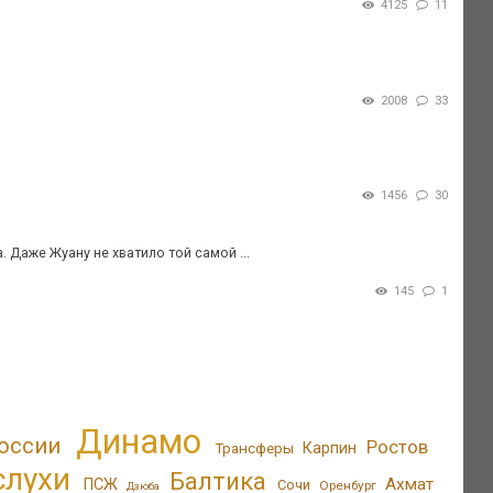
4125
11
2008
33
1456
30
Даже Жуану не хватило той самой ...
145
1
Динамо
оссии
Ростов
Трансферы
Карпин
слухи
Балтика
Ахмат
ПСЖ
Сочи
Оренбург
Дзюба