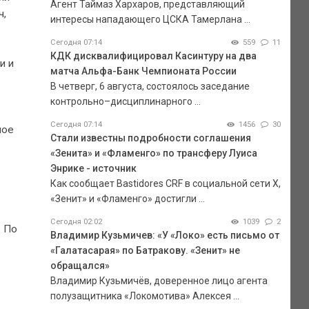
Агент Таймаз Хархаров, представляющий
ч,
интересы нападающего ЦСКА Тамерлана ...
Сегодня 07:14
559
11
КДК дисквалифицировал Касинтуру на два
и и
матча Альфа-Банк Чемпионата России
В четверг, 6 августа, состоялось заседание
контрольно–дисциплинарного ...
Сегодня 07:14
1456
30
ное
Стали известны подробности соглашения
«Зенита» и «Фламенго» по трансферу Луиса
Энрике - источник
Как сообщает Bastidores CRF в социальной сети Х,
«Зенит» и «Фламенго» достигли ...
Сегодня 02:02
1039
2
. По
Владимир Кузьмичев: «У «Локо» есть письмо от
«Галатасарая» по Батракову. «Зенит» не
обращался»
Владимир Кузьмичёв, доверенное лицо агента
полузащитника «Локомотива» Алексея ...