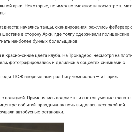
льной арки. Некоторые, не имея возможности посмотреть мат
пы.
зднеств: начались танцы, скандирования, зажглись фейерверк
 шествие в сторону Арки, где толпу сдерживали полицейские
гнать наиболее буйных болельщиков.
в красно-синие цвета клуба. На Трокадеро, несмотря на плот
пели, фотографировались и делились в соцсетях снимками с
е годы. ПСЖ впервые выиграл Лигу чемпионов — и Париж
ы с полицией. Применялись водометы и светошумовые гранаты
ицентре событий, праздничная ночь выдалась неспокойной:
зрушали автобусные остановки.