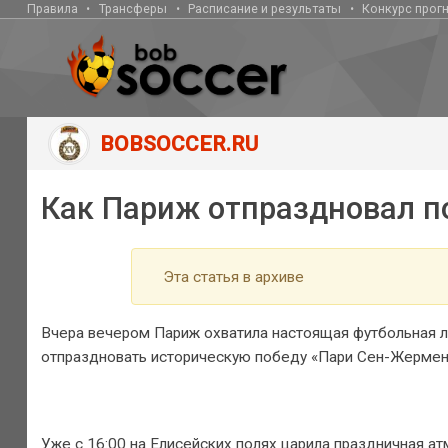
Правила
Трансферы
Расписание и результаты
Конкурс прог
BOBSOCCER.RU
Как Париж отпраздновал 
Эта статья в архиве
Вчера вечером Париж охватила настоящая футбольная л
отпраздновать историческую победу «Пари Сен-Жермен»
Уже с 16:00 на Елисейских полях царила праздничная а