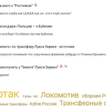
 матч с "Ростовом"
акого клуба как ЦСКАА как он - этот клуб, нынче?
раснодара» Пальцев — о Бубнове
то вообще? Особенно против Бубнова
енго» по трансферу Луиса Энрике - источник
екрасно понимали что озвученные фамилии сибурде от Романа Юрьевича. 
аполучить у "Зенита" Луиса Энрике"
дания!
ртак
Локомотив
сборная Р
Рубин
РФС
Трансферные 
Кубок России
жные трансферы