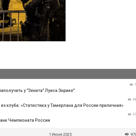
аполучить у "Зенита" Луиса Энрике"
6
з клуба: «Статистика у Тамерлана для России приличная»
5
Банк Чемпионата России
1 Июня 2025
97