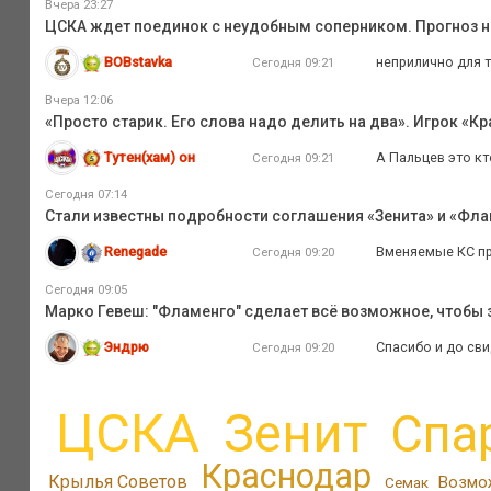
Вчера 23:27
ЦСКА ждет поединок с неудобным соперником. Прогноз на
BOBstavka
неприлично для т
Сегодня 09:21
Вчера 12:06
«Просто старик. Его слова надо делить на два». Игрок «К
Тутен(хам) он
А Пальцев это к
Сегодня 09:21
Сегодня 07:14
Стали известны подробности соглашения «Зенита» и «Флам
Renegade
Вменяемые КС пр
Сегодня 09:20
Сегодня 09:05
Марко Гевеш: "Фламенго" сделает всё возможное, чтобы з
Эндрю
Спасибо и до сви
Сегодня 09:20
ЦСКА
Зенит
Спа
Краснодар
Крылья Советов
Возмо
Семак