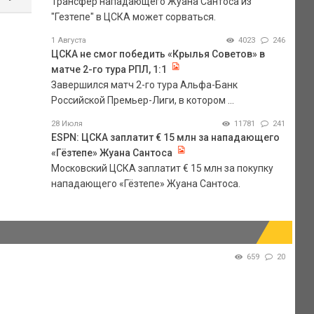
Трансфер нападающего Жуана Сантоса из
"Гезтепе" в ЦСКА может сорваться.
1 Августа
4023
246
ЦСКА не смог победить «Крылья Советов» в
матче 2-го тура РПЛ, 1:1
Завершился матч 2-го тура Альфа-Банк
Российской Премьер-Лиги, в котором ...
28 Июля
11781
241
ESPN: ЦСКА заплатит € 15 млн за нападающего
«Гёзтепе» Жуана Сантоса
Московский ЦСКА заплатит € 15 млн за покупку
нападающего «Гёзтепе» Жуана Сантоса.
659
20