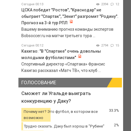
Сегодня 00:13
2394
12
ЦСКА победит "Ростов", "Краснодар" не
обыграет "Спартак", "Зенит" разгромит "Родину".
Прогноз на 3-й тур РПЛ
Вашему вниманию прогноз команды экспертов
Bobsoccer.ru на матчи третьего тура ...
Сегодня 00:12
2794
15
Кахигао: "В "Спартаке" очень довольны
молодыми футболистами"
Спортивный директор «Спартака» Франсис
Кахигао рассказал «Матч ТВ», что клуб ...
ГОЛОСОВАНИЕ
Сможет ли Угальде выиграть
конкуренцию у Даку?
33.3%
Почему нет? Это футбол, в котором все
возможно
2%
Трудно сказать. Даку был хорош в "Рубине"