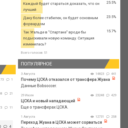
25.5%
Каждый будет стараться доказать, что он
лучший
23.5%
Даку более стабилен, он будет основным
форвардом
15.7%
Так Угальде в "Спартаке" вроде бы
подыскивали новую команду. Ситуация
изменилась?
Всего голосов: 51
ПОПУЛЯРНОЕ
3 Августа
14823
441
Почему ЦСКА отказался от трансфера Жуана
173
1
Данные Bobsoccer.
88
21
29 Июля
23248
429
ЦСКА и новый нападающий
Еще о трансферах ЦСКА.
73
11
1 Августа
12731
258
Переход Жуана в ЦСКА может сорваться
0
4