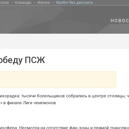
нозов
Команды
Игроки
Фрибет без депозита
НОВО
победу ПСЖ
ихорадка: тысячи болельщиков собрались в центре столицы, 
 в финале Лиги чемпионов.
тмосфера. Несмотря на отсутствие фан-зоны и прямой трансляц