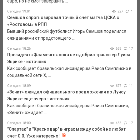
евро, но не смог завершить ...
Сегодня 19:01
227
1
Семшов спрогнозировал точный счёт матча ЦСКА с
«Ростовом» в РПЛ
Бывший российский футболист Игорь Семшов поделился
ожиданиями от предстоящего ...
Сегодня 18:26
633
17
Президент «Фламенго» пока не одобрил трансфер Луиса
Энрике - источник
Как сообщает бразильская инсайдерша Раиса Симплисио в
социальной сети Х, ...
Сегодня 18:09
677
11
«Зенит» ожидал официального предложения по Луису
Энрике еще вчера - источник
Как сообщает бразильская инсайдерша Раиса Симплисио,
«Зенит» ожидает ...
Сегодня 18:00
456
17
"Спартак" и "Краснодар" в играх между собой не любят
счет 0:0. Уже интересно!