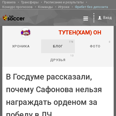
Правила
Трансферы
Расписание и результаты
Конкурс прогнозов
Команды
Игроки
Фрибет без депозита
Вход
ТУТЕН(ХАМ) ОН
778
0
ХРОНИКА
БЛОГ
ФОТО
13
ДРУЗЬЯ
В Госдуме рассказали,
почему Сафонова нельзя
награждать орденом за
победу в ЛЧ