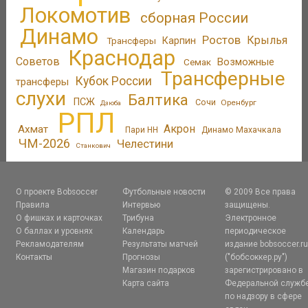
Локомотив
сборная России
Динамо
Ростов
Крылья
Трансферы
Карпин
Краснодар
Советов
Возможные
Семак
Трансферные
Кубок России
трансферы
слухи
Балтика
ПСЖ
Сочи
Оренбург
Дзюба
РПЛ
Акрон
Ахмат
Пари НН
Динамо Махачкала
ЧМ-2026
Челестини
Станкович
О проекте Bobsoccer
Футбольные новости
© 2009 Все права
Правила
Интервью
защищены.
О фишках и карточках
Трибуна
Электронное
О баллах и уровнях
Календарь
периодическое
Рекламодателям
Результаты матчей
издание bobsoccer.r
Контакты
Прогнозы
("бобсоккер.ру")
Магазин подарков
зарегистрировано в
Карта сайта
Федеральной служб
по надзору в сфере