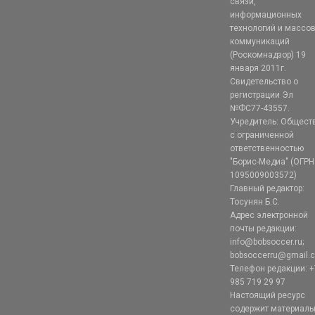
связи,
информационных
технологий и массо
коммуникаций
(Роскомнадзор) 19
января 2011г.
Свидетельство о
регистрации Эл
№ФС77-43557.
Учредитель: Общест
с ограниченной
ответственностью
"Борис-Медиа" (ОГРН
1095009003572)
Главный редактор:
Тосунян Б.С.
Адрес электронной
почты редакции:
info@bobsoccer.ru;
bobsoccerru@gmail.
Телефон редакции: +
985 719 29 97
Настоящий ресурс
содержит материал