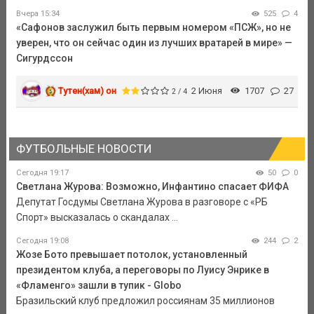
Вчера 15:34
525
4
«Сафонов заслужил быть первым номером «ПСЖ», но не
уверен, что он сейчас один из лучших вратарей в мире» —
Сигурдссон
Тутен(хам) он
2 Июня
1707
27
2 / 4
ФУТБОЛЬНЫЕ НОВОСТИ
Сегодня 19:17
50
0
Светлана Журова: Возможно, Инфантино спасает ФИФА
Депутат Госдумы Светлана Журова в разговоре с «РБ
Спорт» высказалась о скандалах ...
Сегодня 19:08
244
2
Жозе Бото превышает потолок, установленный
президентом клуба, а переговоры по Луису Энрике в
«Фламенго» зашли в тупик - Globo
Бразильский клуб предложил россиянам 35 миллионов