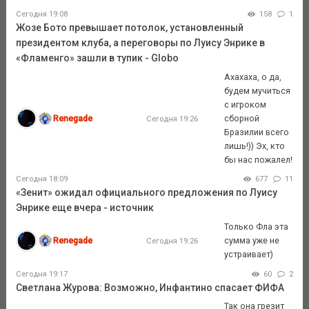
Сегодня 19:08
158
1
Жозе Бото превышает потолок, установленный
президентом клуба, а переговоры по Луису Энрике в
«Фламенго» зашли в тупик - Globo
Ахахаха, о да,
будем мучиться
с игроком
Renegade
сборной
Сегодня 19:26
Бразилии всего
лишь!)) Эх, кто
бы нас пожалел!
Сегодня 18:09
677
11
«Зенит» ожидал официального предложения по Луису
Энрике еще вчера - источник
Только Фла эта
Renegade
сумма уже не
Сегодня 19:26
устраивает)
Сегодня 19:17
60
2
Светлана Журова: Возможно, Инфантино спасает ФИФА
Так она грезит