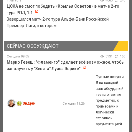
1 Августа
4063
246
ЦСКА не смог победить «Крылья Советов» в матче 2-го
тура РПЛ, 1:1
Завершился матч 2-го тура Альфа-Банк Российской
Премьер-Лиги, в котором ...
СЕЙЧАС ОБСУЖДАЮТ
Сегодня 09:05
3131
156
Марко Гевеш: "Фламенго" сделает всё возможное, чтобы
заполучить у "Зенита" Луиса Энрике"
Пустые лозунги.
Я на каждый
ваш абсурдный
тезис ответил
предметно, с
Эндрю
Сегодня 19:26
примерами и
логически
стройной
аргументацией.
...