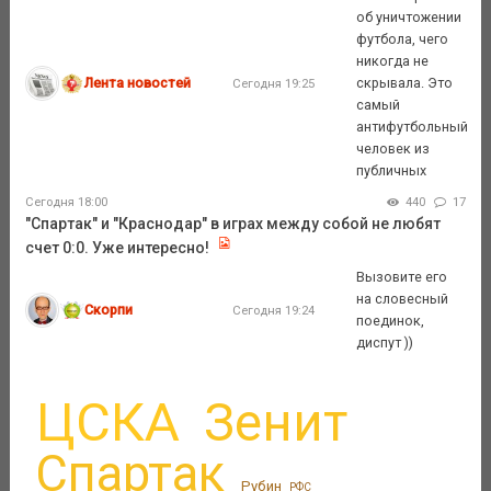
об уничтожении
футбола, чего
никогда не
Лента новостей
скрывала. Это
Сегодня 19:25
самый
антифутбольный
человек из
публичных
Сегодня 18:00
440
17
"Спартак" и "Краснодар" в играх между собой не любят
счет 0:0. Уже интересно!
Вызовите его
на словесный
Скорпи
Сегодня 19:24
поединок,
диспут ))
ЦСКА
Зенит
Спартак
Рубин
РФС