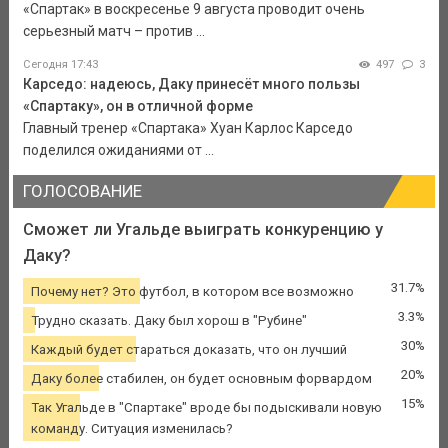
«Спартак» в воскресенье 9 августа проводит очень
серьезный матч – против ...
Сегодня 17:43
497
3
Карседо: надеюсь, Даку принесёт много пользы
«Спартаку», он в отличной форме
Главный тренер «Спартака» Хуан Карлос Карседо
поделился ожиданиями от ...
ГОЛОСОВАНИЕ
Сможет ли Угальде выиграть конкуренцию у
Даку?
31.7%
Почему нет? Это футбол, в котором все возможно
3.3%
Трудно сказать. Даку был хорош в "Рубине"
30%
Каждый будет стараться доказать, что он лучший
20%
Даку более стабилен, он будет основным форвардом
15%
Так Угальде в "Спартаке" вроде бы подыскивали новую
команду. Ситуация изменилась?