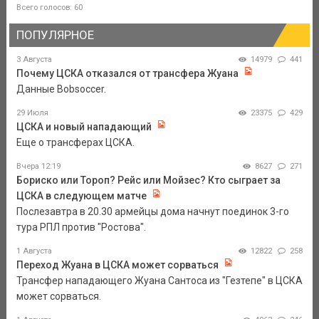
Всего голосов: 60
ПОПУЛЯРНОЕ
3 Августа
14979
441
Почему ЦСКА отказался от трансфера Жуана
Данные Bobsoccer.
29 Июля
23375
429
ЦСКА и новый нападающий
Еще о трансферах ЦСКА.
Вчера 12:19
8627
271
Бориско или Тороп? Рейс или Мойзес? Кто сыграет за
ЦСКА в следующем матче
Послезавтра в 20.30 армейцы дома начнут поединок 3-го
тура РПЛ против "Ростова".
1 Августа
12822
258
Переход Жуана в ЦСКА может сорваться
Трансфер нападающего Жуана Сантоса из "Гезтепе" в ЦСКА
может сорваться.