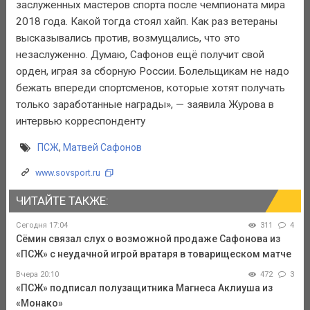
заслуженных мастеров спорта после чемпионата мира
2018 года. Какой тогда стоял хайп. Как раз ветераны
высказывались против, возмущались, что это
незаслуженно. Думаю, Сафонов ещё получит свой
орден, играя за сборную России. Болельщикам не надо
бежать впереди спортсменов, которые хотят получать
только заработанные награды», — заявила Журова в
интервью корреспонденту
ПСЖ
,
Матвей Сафонов
www.sovsport.ru
ЧИТАЙТЕ ТАКЖЕ:
Сегодня 17:04
311
4
Сёмин связал слух о возможной продаже Сафонова из
«ПСЖ» с неудачной игрой вратаря в товарищеском матче
Вчера 20:10
472
3
«ПСЖ» подписал полузащитника Магнеса Аклиуша из
«Монако»