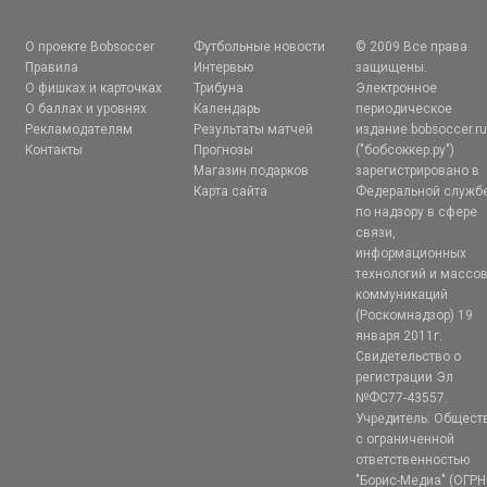
О проекте Bobsoccer
Футбольные новости
© 2009 Все права
Правила
Интервью
защищены.
О фишках и карточках
Трибуна
Электронное
О баллах и уровнях
Календарь
периодическое
Рекламодателям
Результаты матчей
издание bobsoccer.r
Контакты
Прогнозы
("бобсоккер.ру")
Магазин подарков
зарегистрировано в
Карта сайта
Федеральной служб
по надзору в сфере
связи,
информационных
технологий и массо
коммуникаций
(Роскомнадзор) 19
января 2011г.
Свидетельство о
регистрации Эл
№ФС77-43557.
Учредитель: Общест
с ограниченной
ответственностью
"Борис-Медиа" (ОГРН