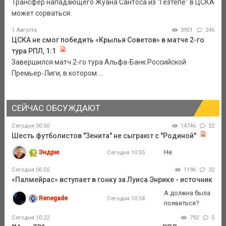
Трансфер нападающего Жуана Сантоса из "Гезтепе" в ЦСКА
может сорваться.
1 Августа
3951
246
ЦСКА не смог победить «Крылья Советов» в матче 2-го
тура РПЛ, 1:1
Завершился матч 2-го тура Альфа-Банк Российской
Премьер-Лиги, в котором ...
СЕЙЧАС ОБСУЖДАЮТ
Сегодня 00:50
14746
32
Шесть футболистов "Зенита" не сыграют с "Родиной"
Эндрю
Не.
Сегодня 10:55
Сегодня 06:55
1196
32
«Палмейрас» вступает в гонку за Луиса Энрике - источник
А должна была
Renegade
Сегодня 10:54
появиться?
Сегодня 10:22
792
5