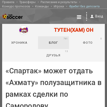
Правила
Трансферы
Расписание и результаты
Конкурс прогнозов
Команды
Игроки
Фрибет без депозита
Вход
ТУТЕН(ХАМ) ОН
761
0
ХРОНИКА
БЛОГ
ФОТО
13
ДРУЗЬЯ
«Спартак» может отдать
«Ахмату» полузащитника в
рамках сделки по
Самородову