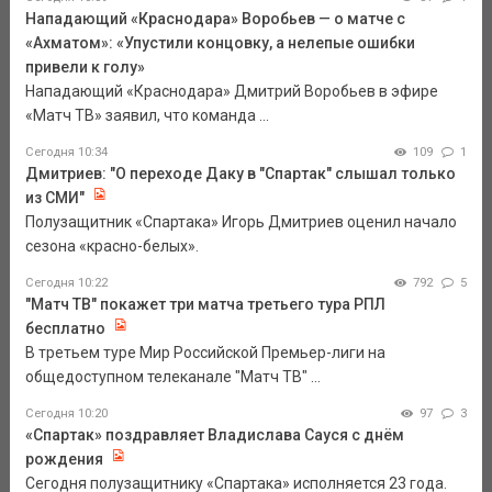
Нападающий «Краснодара» Воробьев — о матче с
«Ахматом»: «Упустили концовку, а нелепые ошибки
привели к голу»
Нападающий «Краснодара» Дмитрий Воробьев в эфире
«Матч ТВ» заявил, что команда ...
Сегодня 10:34
109
1
Дмитриев: "О переходе Даку в "Спартак" слышал только
из СМИ"
Полузащитник «Спартака» Игорь Дмитриев оценил начало
сезона «красно-белых».
Сегодня 10:22
792
5
"Матч ТВ" покажет три матча третьего тура РПЛ
бесплатно
В третьем туре Мир Российской Премьер-лиги на
общедоступном телеканале "Матч ТВ" ...
Сегодня 10:20
97
3
«Спартак» поздравляет Владислава Сауся с днём
рождения
Сегодня полузащитнику «Спартака» исполняется 23 года.