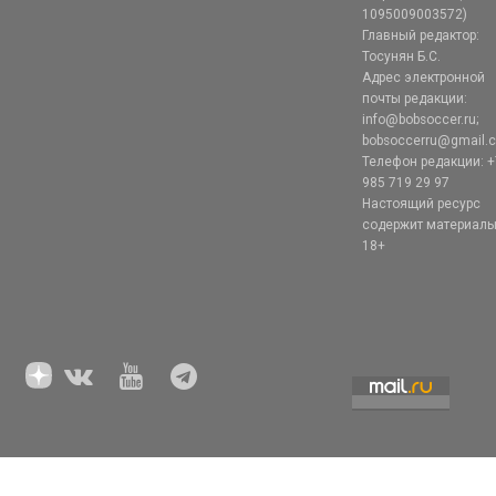
1095009003572)
Главный редактор:
Тосунян Б.С.
Адрес электронной
почты редакции:
info@bobsoccer.ru;
bobsoccerru@gmail.
Телефон редакции: +
985 719 29 97
Настоящий ресурс
содержит материал
18+