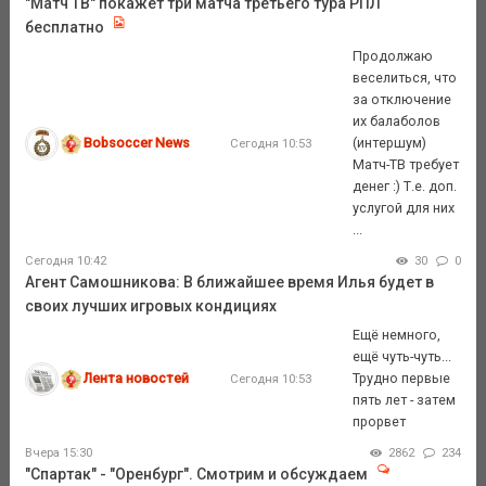
"Матч ТВ" покажет три матча третьего тура РПЛ
бесплатно
Продолжаю
веселиться, что
за отключение
их балаболов
Bobsoccer News
(интершум)
Сегодня 10:53
Матч-ТВ требует
денег :) Т.е. доп.
услугой для них
...
Сегодня 10:42
30
0
Агент Самошникова: В ближайшее время Илья будет в
своих лучших игровых кондициях
Ещё немного,
ещё чуть-чуть...
Лента новостей
Трудно первые
Сегодня 10:53
пять лет - затем
прорвет
Вчера 15:30
2862
234
"Спартак" - "Оренбург". Смотрим и обсуждаем