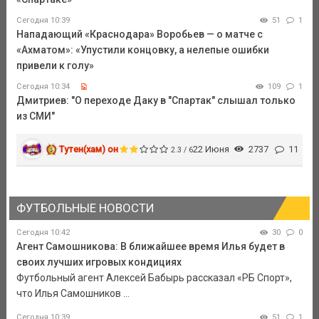
Сегодня 10:39
51
1
Нападающий «Краснодара» Воробьев — о матче с
«Ахматом»: «Упустили концовку, а нелепые ошибки
привели к голу»
Сегодня 10:34
109
1
Дмитриев: "О переходе Даку в "Спартак" слышал только
из СМИ"
Тутен(хам) он
22 Июня
2737
11
2.3 / 6
ФУТБОЛЬНЫЕ НОВОСТИ
Сегодня 10:42
30
0
Агент Самошникова: В ближайшее время Илья будет в
своих лучших игровых кондициях
Футбольный агент Алексей Бабырь рассказал «РБ Спорт»,
что Илья Самошников ...
Сегодня 10:39
51
1