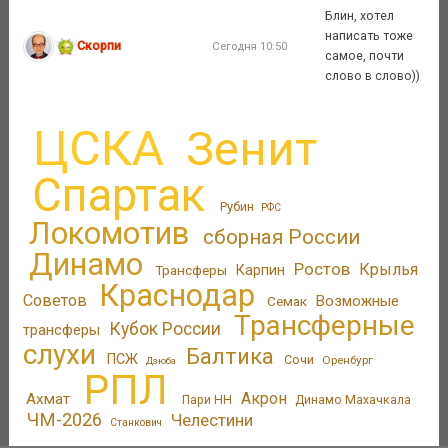
Блин, хотел
написать тоже
Скорпи
Сегодня 10:50
самое, почти
слово в слово))
ЦСКА
Зенит
Спартак
Рубин
РФС
Локомотив
сборная России
Динамо
Ростов
Крылья
Трансферы
Карпин
Краснодар
Советов
Возможные
Семак
Трансферные
Кубок России
трансферы
слухи
Балтика
ПСЖ
Сочи
Оренбург
Дзюба
РПЛ
Акрон
Ахмат
Пари НН
Динамо Махачкала
ЧМ-2026
Челестини
Станкович