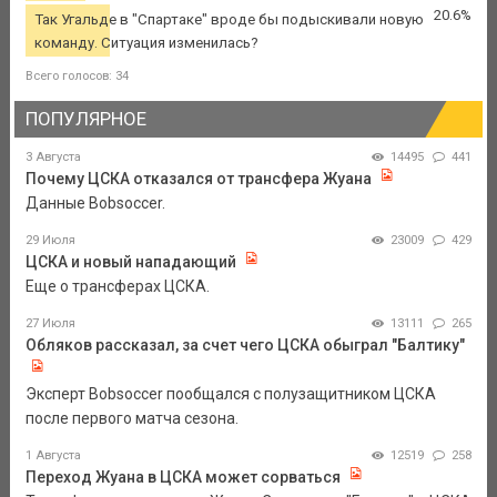
20.6%
Так Угальде в "Спартаке" вроде бы подыскивали новую
команду. Ситуация изменилась?
Всего голосов: 34
ПОПУЛЯРНОЕ
3 Августа
14495
441
Почему ЦСКА отказался от трансфера Жуана
Данные Bobsoccer.
29 Июля
23009
429
ЦСКА и новый нападающий
Еще о трансферах ЦСКА.
27 Июля
13111
265
Обляков рассказал, за счет чего ЦСКА обыграл "Балтику"
Эксперт Bobsoccer пообщался с полузащитником ЦСКА
после первого матча сезона.
1 Августа
12519
258
Переход Жуана в ЦСКА может сорваться