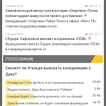
Сегодня 10:16
149
6
Самый молодой автор гола в истории «Спартака» Полех
поблагодарил маму после своего достижения
Нападающий «Спартака» Павел Полех в эфире «Матч ТВ»
отметил поддержку мамы после ...
Сегодня 09:52
379
1
L'Équipe: Сафонов не виноват в поражении «ПСЖ»
Французская газета L'Équipe, анализируя поражение «ПСЖ»
в товарищеском матче от ...
ГОЛОСОВАНИЕ
Сможет ли Угальде выиграть конкуренцию у
Даку?
29.4%
Почему нет? Это футбол, в котором все возможно
2.9%
Трудно сказать. Даку был хорош в "Рубине"
32.4%
Каждый будет стараться доказать, что он лучший
14.7%
Даку более стабилен, он будет основным форвардом