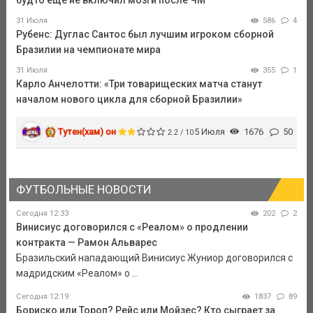
31 Июля
586
4
Рубенс: Дуглас Сантос был лучшим игроком сборной
Бразилии на чемпионате мира
31 Июля
355
1
Карло Анчелотти: «Три товарищеских матча станут
началом нового цикла для сборной Бразилии»
Тутен(хам) он
5 Июля
1676
50
2.2 / 10
ФУТБОЛЬНЫЕ НОВОСТИ
Сегодня 12:33
202
2
Винисиус договорился с «Реалом» о продлении
контракта — Рамон Альварес
Бразильский нападающий Винисиус Жуниор договорился с
мадридским «Реалом» о ...
Сегодня 12:19
1837
89
Бориско или Тороп? Рейс или Мойзес? Кто сыграет за