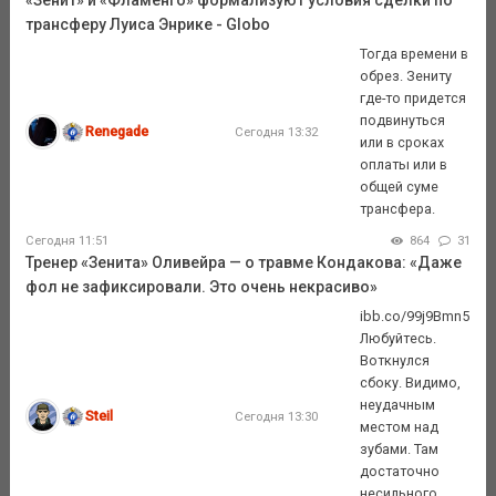
трансферу Луиса Энрике - Globo
Тогда времени в
обрез. Зениту
где-то придется
подвинуться
Renegade
Сегодня 13:32
или в сроках
оплаты или в
общей суме
трансфера.
Сегодня 11:51
864
31
Тренер «Зенита» Оливейра — о травме Кондакова: «Даже
фол не зафиксировали. Это очень некрасиво»
ibb.co/99j9Bmn5
Любуйтесь.
Воткнулся
сбоку. Видимо,
неудачным
Steil
Сегодня 13:30
местом над
зубами. Там
достаточно
несильного