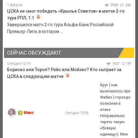
1 Августа
3958
246
ЦСКА не смог победить «Крылья Советов» в матче 2-го
тура РПЛ, 1:1
Завершился матч 2-го тура Альфа-Банк Российской
Премьер-Лиги, в котором ...
СЕЙЧАС ОБСУЖДАЮТ
Сегодня 12:19
1837
89
Бориско или Тороп? Рейс или Мойзес? Кто сыграет за
ЦСКА в следующем матче
Круг ( как
выяснилось при
Фабио ) гораздо
полезнее в
атаке.
Макс
Сегодня 13:35
Неправильно
терять такую
«боевую
единицу»). Мне