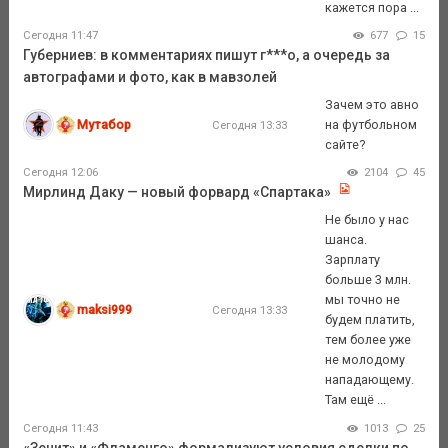
кажется пора ...
Сегодня 11:47
677
15
Губерниев: в комментариях пишут г***о, а очередь за
автографами и фото, как в мавзолей
Зачем это авно
Мутабор
на футбольном
Сегодня 13:33
сайте?
Сегодня 12:06
2104
45
Мирлинд Даку — новый форвард «Спартака»
Не было у нас
шанса.
Зарплату
больше 3 млн.
мы точно не
maksi999
Сегодня 13:33
будем платить,
тем более уже
не молодому
нападающему.
Там ещё ...
Сегодня 11:43
1013
25
«Зенит» и «Фламенго» формализуют условия сделки по