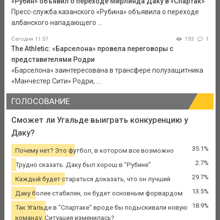
«Рубин» объявил о переходе Мирлинда Даку в «Спартак»
Пресс-служба казанского «Рубина» объявила о переходе
албанского нападающего ...
Сегодня 11:57
193
1
The Athletic: «Барселона» провела переговоры с
представителями Родри
«Барселона» заинтересована в трансфере полузащитника
«Манчестер Сити» Родри, ...
ГОЛОСОВАНИЕ
Сможет ли Угальде выиграть конкуренцию у
Даку?
35.1%
Почему нет? Это футбол, в котором все возможно
2.7%
Трудно сказать. Даку был хорош в "Рубине"
29.7%
Каждый будет стараться доказать, что он лучший
13.5%
Даку более стабилен, он будет основным форвардом
18.9%
Так Угальде в "Спартаке" вроде бы подыскивали новую
команду. Ситуация изменилась?