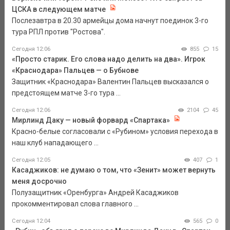
ЦСКА в следующем матче
Послезавтра в 20.30 армейцы дома начнут поединок 3-го
тура РПЛ против "Ростова".
Сегодня 12:06
855
15
«Просто старик. Его слова надо делить на два». Игрок
«Краснодара» Пальцев — о Бубнове
Защитник «Краснодара» Валентин Пальцев высказался о
предстоящем матче 3-го тура ...
Сегодня 12:06
2104
45
Мирлинд Даку — новый форвард «Спартака»
Красно-белые согласовали с «Рубином» условия перехода в
наш клуб нападающего ...
Сегодня 12:05
407
1
Касаджиков: не думаю о том, что «Зенит» может вернуть
меня досрочно
Полузащитник «Оренбурга» Андрей Касаджиков
прокомментировал слова главного ...
Сегодня 12:04
565
0