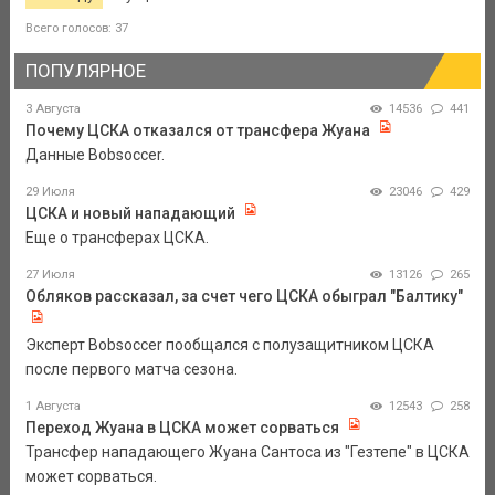
Всего голосов: 37
ПОПУЛЯРНОЕ
3 Августа
14536
441
Почему ЦСКА отказался от трансфера Жуана
Данные Bobsoccer.
29 Июля
23046
429
ЦСКА и новый нападающий
Еще о трансферах ЦСКА.
27 Июля
13126
265
Обляков рассказал, за счет чего ЦСКА обыграл "Балтику"
Эксперт Bobsoccer пообщался с полузащитником ЦСКА
после первого матча сезона.
1 Августа
12543
258
Переход Жуана в ЦСКА может сорваться
Трансфер нападающего Жуана Сантоса из "Гезтепе" в ЦСКА
может сорваться.