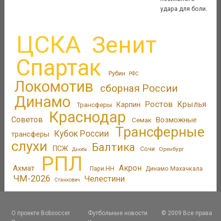
удара для боли.
ЦСКА
Зенит
Спартак
Рубин
РФС
Локомотив
сборная России
Динамо
Ростов
Крылья
Трансферы
Карпин
Краснодар
Советов
Возможные
Семак
Трансферные
Кубок России
трансферы
слухи
Балтика
ПСЖ
Сочи
Оренбург
Дзюба
РПЛ
Акрон
Ахмат
Пари НН
Динамо Махачкала
ЧМ-2026
Челестини
Станкович
О проекте Bobsoccer
Футбольные новости
© 2009 Все права