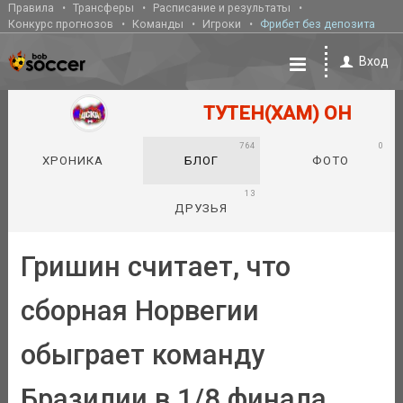
Правила
Трансферы
Расписание и результаты
Конкурс прогнозов
Команды
Игроки
Фрибет без депозита
Вход
ТУТЕН(ХАМ) ОН
764
0
ХРОНИКА
БЛОГ
ФОТО
13
ДРУЗЬЯ
Гришин считает, что
сборная Норвегии
обыграет команду
Бразилии в 1/8 финала