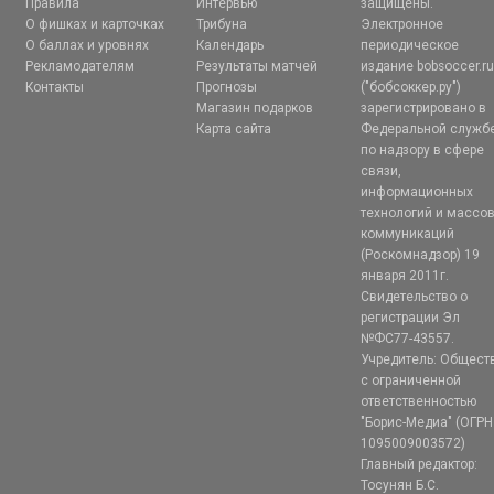
Правила
Интервью
защищены.
О фишках и карточках
Трибуна
Электронное
О баллах и уровнях
Календарь
периодическое
Рекламодателям
Результаты матчей
издание bobsoccer.r
Контакты
Прогнозы
("бобсоккер.ру")
Магазин подарков
зарегистрировано в
Карта сайта
Федеральной служб
по надзору в сфере
связи,
информационных
технологий и массо
коммуникаций
(Роскомнадзор) 19
января 2011г.
Свидетельство о
регистрации Эл
№ФС77-43557.
Учредитель: Общест
с ограниченной
ответственностью
"Борис-Медиа" (ОГРН
1095009003572)
Главный редактор:
Тосунян Б.С.