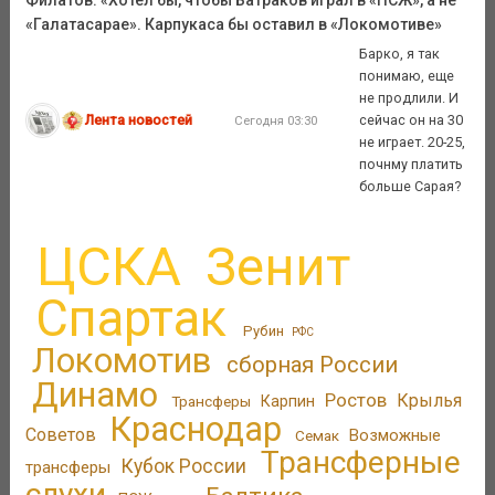
«Галатасарае». Карпукаса бы оставил в «Локомотиве»
Барко, я так
понимаю, еще
не продлили. И
Лента новостей
сейчас он на 30
Сегодня 03:30
не играет. 20-25,
почнму платить
больше Сарая?
ЦСКА
Зенит
Спартак
Рубин
РФС
Локомотив
сборная России
Динамо
Ростов
Крылья
Трансферы
Карпин
Краснодар
Советов
Возможные
Семак
Трансферные
Кубок России
трансферы
слухи