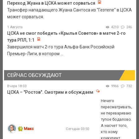
Переход Жуана в ЦСКА может сорваться
Трансфер нападающего Жуана Сантоса из "Гезтепе" в ЦСКА
может сорваться.
1 Августа
4210
246
ЦСКА не смог победить «Крылья Советов» в матче 2-го
тура РПЛ, 1:1
Завершился матч 2-го тура Альфа-Банк Российской
Премьер-Лиги, в котором ...
СЕЙЧАС ОБСУЖДАЮТ
Вчера 18:03
9966
732
ЦСКА – "Ростов". Смотрим и обсуждаем
Нечего
пересматривать,
не перевариваю
тупое бодалово.
А насчет того,
Макс
Сегодня 03:50
кто кому
конкурент,