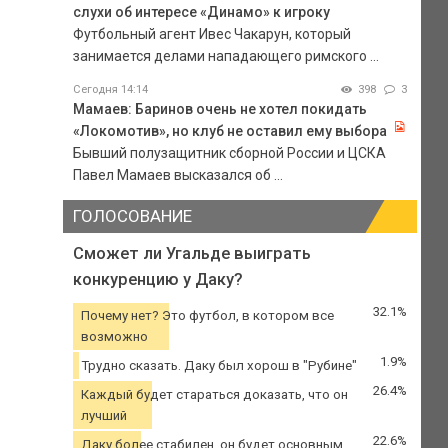
слухи об интересе «Динамо» к игроку
Футбольный агент Ивес Чакарун, который
занимается делами нападающего римского ...
Сегодня 14:14
398
3
Мамаев: Баринов очень не хотел покидать
«Локомотив», но клуб не оставил ему выбора
Бывший полузащитник сборной России и ЦСКА
Павел Мамаев высказался об ...
ГОЛОСОВАНИЕ
Сможет ли Угальде выиграть
конкуренцию у Даку?
32.1%
Почему нет? Это футбол, в котором все
возможно
1.9%
Трудно сказать. Даку был хорош в "Рубине"
26.4%
Каждый будет стараться доказать, что он
лучший
22.6%
Даку более стабилен, он будет основным