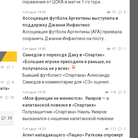
поражения от ЦСКА в матче 1-го тура ...
Сегодня 14:43
97
3
Ассоциация футбола Аргентины выступила в
поддержку Джанни Инфантино
Ассоциация футбола Аргентины (AFA) призвала
сохранить Джанни Инфантино на посту ...
Сегодня 14:40
97
1
Самедов о переходе Даку в «Спартак»:
«Большие игроки приходили и раньше, но
139
1
получалось не у всех»
Бывший футболист «Спартака» Александр
Самедов в комментарии для «СЭ» оценил ...
197
8
нита»
Сегодня 14:33
118
0
98
20
«Мои функции не меняются». Умяров — о
капитанской повязке в «Спартаке»
Полузащитник «Спартака» Наиль Умяров
26
высказался о ношении капитанской повязки.
Сегодня 14:23
112
2
Агент нападающего «Лацио» Раткова опроверг