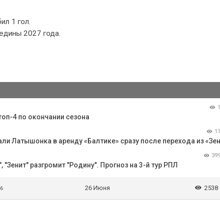
ил 1 гол.
едины 2027 года.
топ-4 по окончании сезона
1
ли Латышонка в аренду «Балтике» сразу после перехода из «Зе
39
 "Зенит" разгромит "Родину". Прогноз на 3-й тур РПЛ
26 Июня
2538
 6