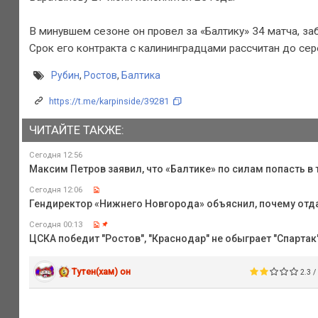
В минувшем сезоне он провел за «Балтику» 34 матча, заб
Срок его контракта с калининградцами рассчитан до сер
Рубин
,
Ростов
,
Балтика
https://t.me/karpinside/39281
ЧИТАЙТЕ ТАКЖЕ:
Сегодня 12:56
Максим Петров заявил, что «Балтике» по силам попасть в 
Сегодня 12:06
Гендиректор «Нижнего Новгорода» объяснил, почему отда
Сегодня 00:13
ЦСКА победит "Ростов", "Краснодар" не обыграет "Спартак",
Тутен(хам) он
2.3 /