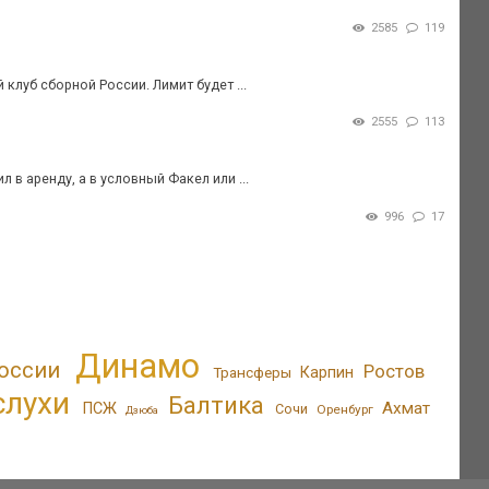
2585
119
клуб сборной России. Лимит будет ...
2555
113
в аренду, а в условный Факел или ...
996
17
Динамо
оссии
Ростов
Трансферы
Карпин
слухи
Балтика
Ахмат
ПСЖ
Сочи
Оренбург
Дзюба