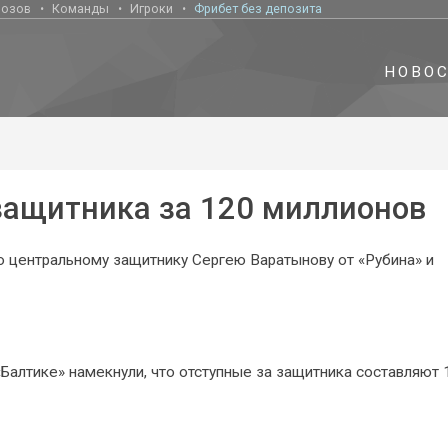
нозов
Команды
Игроки
Фрибет без депозита
НОВО
защитника за 120 миллионов
о центральному защитнику Сергею Варатынову от «Рубина» и
«Балтике» намекнули, что отступные за защитника составляют 