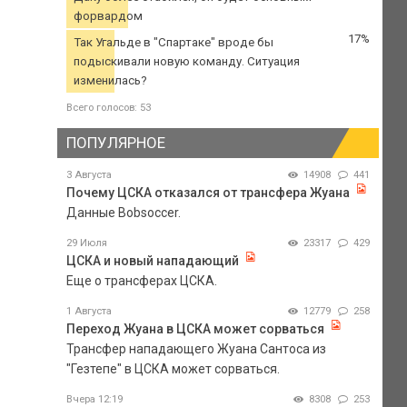
форвардом
17%
Так Угальде в "Спартаке" вроде бы
подыскивали новую команду. Ситуация
изменилась?
Всего голосов: 53
ПОПУЛЯРНОЕ
3 Августа
14908
441
Почему ЦСКА отказался от трансфера Жуана
Данные Bobsoccer.
29 Июля
23317
429
ЦСКА и новый нападающий
Еще о трансферах ЦСКА.
1 Августа
12779
258
Переход Жуана в ЦСКА может сорваться
Трансфер нападающего Жуана Сантоса из
"Гезтепе" в ЦСКА может сорваться.
Вчера 12:19
8308
253