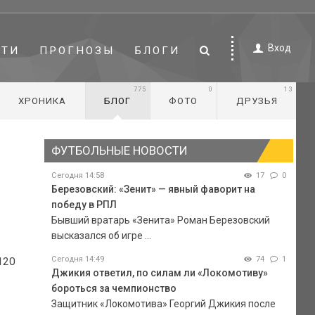
Вход
СТИ
ПРОГНОЗЫ
БЛОГИ
775
0
13
ХРОНИКА
БЛОГ
ФОТО
ДРУЗЬЯ
ФУТБОЛЬНЫЕ НОВОСТИ
Сегодня 14:58
17
0
Березовский: «Зенит» — явный фаворит на
победу в РПЛ
Бывший вратарь «Зенита» Роман Березовский
высказался об игре ...
Сегодня 14:49
74
1
120
Джикия ответил, по силам ли «Локомотиву»
бороться за чемпионство
Защитник «Локомотива» Георгий Джикия после