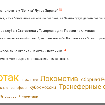
аполучить у "Зенита" Луиса Энрике"
тся, что в ближайшие несколько сезонов, из Зенита будут делать базовый 
з клуба: «Статистика у Тамерлана для России приличная»
и исчерпывающий ответ. Единственное, я бы Воронова не в Урал отправил 
кого-либо игрока «Зенита» - источник
романе Жюля Верна «Пятнадцатилетний капитан».
ртак
Локомотив
сборная Р
Рубин
РФС
Трансферные 
Кубок России
жные трансферы
26
Челестини
Станкович