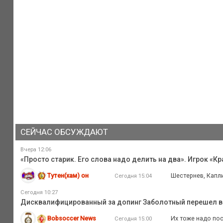
СЕЙЧАС ОБСУЖДАЮТ
Вчера 12:06
«Просто старик. Его слова надо делить на два». Игрок «К
Тутен(хам) он
Шестернев, Капл
Сегодня 15:04
Сегодня 10:27
Дисквалифицированный за допинг Заболотный перешел в
Bobsoccer News
Их тоже надо пос
Сегодня 15:00