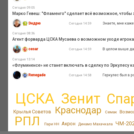
Сегодня 09:05
Марко Гевеш: "Фламенго" сделает всё возможное, чтобы з
Эндрю
Знаете, мне каже
Сегодня 14:59
Сегодня 08:36
Агент форварда ЦСКА Мусаева о возможном уходе игрока и
cesar
В целом выше дал
Сегодня 14:59
Сегодня 13:14
«Флуминенсе» не станет включать в сделку по Эркулесу ка
Renegade
Геркулес был в 
Сегодня 14:58
ЦСКА
Зенит
Спа
Краснодар
Крылья Советов
Возмо
Семак
РПЛ
ЧМ-20
Акрон
Пари НН
Динамо Махачкала