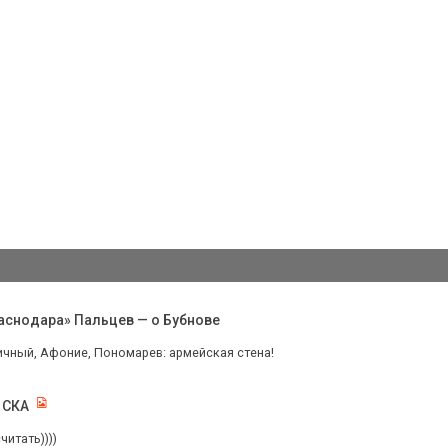
раснодара» Пальцев — о Бубнове
ичный, Афоние, Пономарев: армейская стена!
 СКА
читать))))