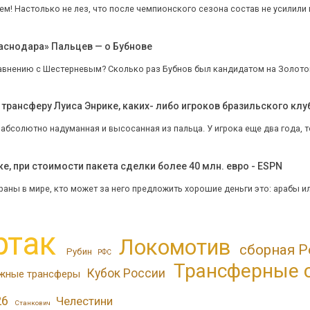
м! Настолько не лез, что после чемпионского сезона состав не усилили и 
раснодара» Пальцев — о Бубнове
равнению с Шестерневым? Сколько раз Бубнов был кандидатом на Золото
 трансферу Луиса Энрике, каких- либо игроков бразильского клу
бсолютно надуманная и высосанная из пальца. У игрока еще два года, то,
ке, при стоимости пакета сделки более 40 млн. евро - ESPN
аны в мире, кто может за него предложить хорошие деньги это: арабы или 
ртак
Локомотив
сборная Р
Рубин
РФС
Трансферные 
Кубок России
жные трансферы
26
Челестини
Станкович