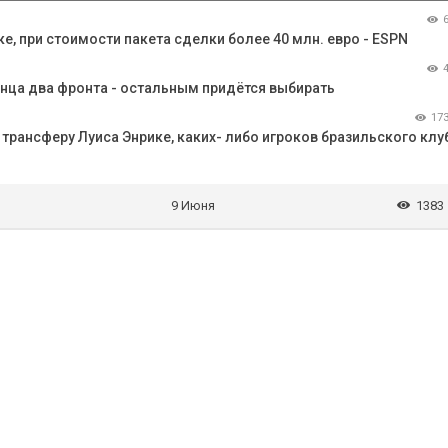
ке, при стоимости пакета сделки более 40 млн. евро - ESPN
онца два фронта - остальным придётся выбирать
17
 трансферу Луиса Энрике, каких- либо игроков бразильского клу
9 Июня
1383