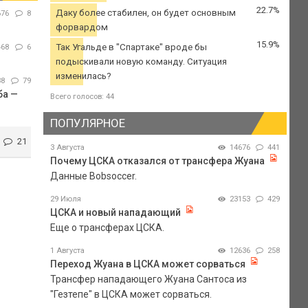
22.7%
Даку более стабилен, он будет основным
676
8
форвардом
15.9%
Так Угальде в "Спартаке" вроде бы
468
6
подыскивали новую команду. Ситуация
изменилась?
38
79
ба —
Всего голосов: 44
ПОПУЛЯРНОЕ
21
3 Августа
14676
441
Почему ЦСКА отказался от трансфера Жуана
Данные Bobsoccer.
29 Июля
23153
429
ЦСКА и новый нападающий
Еще о трансферах ЦСКА.
1 Августа
12636
258
Переход Жуана в ЦСКА может сорваться
Трансфер нападающего Жуана Сантоса из
"Гезтепе" в ЦСКА может сорваться.