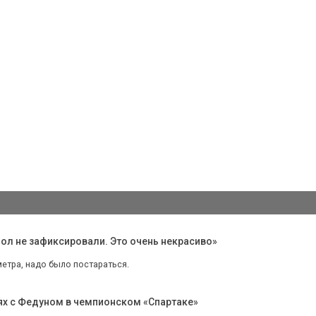
ол не зафиксировали. Это очень некрасиво»
метра, надо было постараться.
иях с Федуном в чемпионском «Спартаке»