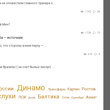
не оповестили главного тренера о ...
1742
28
й Мяч?
1738
79
ба — источник
 что стороны взяли паузу — ...
676
8
бразилы ( за счёт былых заслуг). ...
Динамо
оссии
Ростов
Трансферы
Карпин
слухи
Балтика
Ахмат
ПСЖ
Сочи
Оренбург
Дзюба