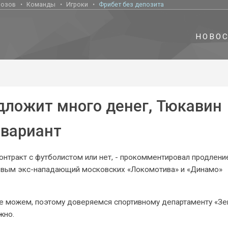
нозов
Команды
Игроки
Фрибет без депозита
НОВО
дложит много денег, Тюкавин
 вариант
онтракт с футболистом или нет, - прокомментировал продлени
евым экс-нападающий московских «Локомотива» и «Динамо»
не можем, поэтому доверяемся спортивному департаменту «Зе
жно.