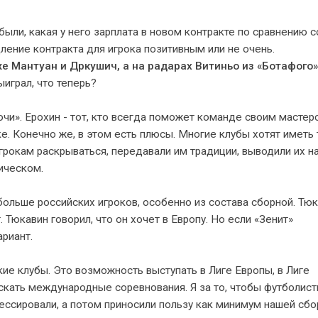
были, какая у него зарплата в новом контракте по сравнению с
дление контракта для игрока позитивным или не очень.
же Мантуан и Дркушич, а на радарах Витиньо из «Ботафого»
ыиграл, что теперь?
Сочи». Ерохин - тот, кто всегда поможет команде своим масте
е. Конечно же, в этом есть плюсы. Многие клубы хотят иметь 
рокам раскрываться, передавали им традиции, выводили их н
гическом.
обольше российских игроков, особенно из состава сборной. Тюк
 Тюкавин говорил, что он хочет в Европу. Но если «Зенит»
ариант.
ие клубы. Это возможность выступать в Лиге Европы, в Лиге
скать международные соревнования. Я за то, чтобы футболис
рессировали, а потом приносили пользу как минимум нашей сбо