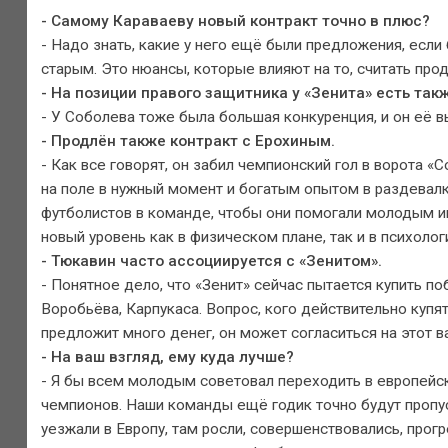
- Самому Караваеву новый контракт точно в плюс?
- Надо знать, какие у него ещё были предложения, если 
старым. Это нюансы, которые влияют на то, считать про
- На позиции правого защитника у «Зенита» есть так
- У Соболева тоже была большая конкуренция, и он её в
- Продлён также контракт с Ерохиным.
- Как все говорят, он забил чемпионский гол в ворота «
на поле в нужный момент и богатым опытом в раздевалк
футболистов в команде, чтобы они помогали молодым иг
новый уровень как в физическом плане, так и в психоло
- Тюкавин часто ассоциируется с «Зенитом».
- Понятное дело, что «Зенит» сейчас пытается купить п
Воробьёва, Карпукаса. Вопрос, кого действительно купят.
предложит много денег, он может согласиться на этот в
- На ваш взгляд, ему куда лучше?
- Я бы всем молодым советовал переходить в европейск
чемпионов. Наши команды ещё годик точно будут пропу
уезжали в Европу, там росли, совершенствовались, прог