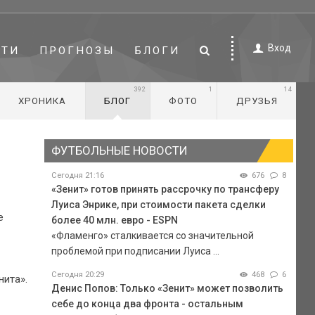
Вход
СТИ
ПРОГНОЗЫ
БЛОГИ
392
1
14
ХРОНИКА
БЛОГ
ФОТО
ДРУЗЬЯ
ФУТБОЛЬНЫЕ НОВОСТИ
Сегодня 21:16
676
8
«Зенит» готов принять рассрочку по трансферу
Луиса Энрике, при стоимости пакета сделки
е
более 40 млн. евро - ESPN
«Фламенго» сталкивается со значительной
проблемой при подписании Луиса ...
Сегодня 20:29
468
6
нита».
Денис Попов: Только «Зенит» может позволить
себе до конца два фронта - остальным