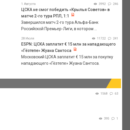
1 Августа
3992
246
ЦСКА не смог победить «Крылья Советов» в
матче 2-го тура РПЛ, 1:1
Завершился матч 2-го тура Альфа-Банк
Российской Премьер-Лиги, в котором ...
28 Июля
11722
241
ESPN: ЦСКА заплатит € 15 млн за нападающего
«Гёзтепе» Жуана Сантоса
Московский ЦСКА заплатит € 15 млн за покупку
нападающего «Гёзтепе» Жуана Сантоса.
1568
63
395
1