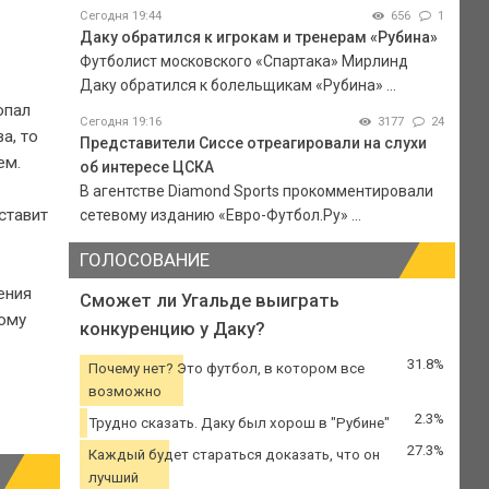
Сегодня 19:44
656
1
Даку обратился к игрокам и тренерам «Рубина»
Футболист московского «Спартака» Мирлинд
Даку обратился к болельщикам «Рубина» ...
опал
Сегодня 19:16
3177
24
а, то
Представители Сиссе отреагировали на слухи
ем.
об интересе ЦСКА
В агентстве Diamond Sports прокомментировали
ставит
сетевому изданию «Евро-Футбол.Ру» ...
ГОЛОСОВАНИЕ
ения
Сможет ли Угальде выиграть
кому
конкуренцию у Даку?
31.8%
Почему нет? Это футбол, в котором все
возможно
2.3%
Трудно сказать. Даку был хорош в "Рубине"
27.3%
Каждый будет стараться доказать, что он
лучший