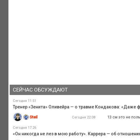
СЕЙЧАС ОБСУЖДАЮТ
Сегодня 11:51
Тренер «Зенита» Оливейра — о травме Кондакова: «Даже ф
Steil
13 см это не пол
Сегодня 22:08
Сегодня 17:26
«Он никогда не лез в мою работу». Каррера — об отношен