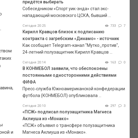
придётся выбирать
Собеседником «Спорт уик-энда» стал экс-
о
нападающий московского ЦСКА, бывший ...
Сегодня 20:25
733
7
.
Кирилл Кравцов близок к подписанию
контракта с загребским «Динамо» - источник
Как сообщает Telegram-канал "Мутко_против",
рством
24-летний полузащитник Кирилл Кравцов ...
таких
Сегодня 20:14
163
0
а
В КОНМЕБОЛ заявили, что обеспокоены
постоянными односторонними действиями
ФИФА
авина,
Пресс‑служба Южноамериканской конфедерации
футбола (КОНМЕБОЛ) опубликовала ...
Сегодня 20:10
297
3
«ПСЖ» подписал полузащитника Магнеса
Аклиуша из «Монако»
ты
«ПСЖ» объявил о трансфере полузащитника
рной и
Магнеса Аклиуша из «Монако».