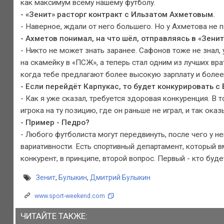
как максимум всему нашему футболу.
- «Зенит» расторг контракт с Ильзатом Ахметовым.
- Наверное, ждали от него большего. Но у Ахметова не п
- Ахметов понимал, на что шёл, отправляясь в «Зенит
- Никто не может знать заранее. Сафонов тоже не знал, 
на скамейку в «ПСЖ», а теперь стал одним из лучших вр
когда тебе предлагают более высокую зарплату и более
- Если перейдёт Карпукас, то будет конкурировать с
- Как я уже сказал, требуется здоровая конкуренция. В
игрока на ту позицию, где он раньше не играл, и так ока
- Пример - Педро?
- Любого футболиста могут передвинуть, после чего у 
вариативности. Есть спортивный департамент, который в
конкурент, в принципе, второй вопрос. Первый - кто буде
Зенит
,
Булыкин
,
Дмитрий Булыкин
www.sport-weekend.com
ЧИТАЙТЕ ТАКЖЕ: