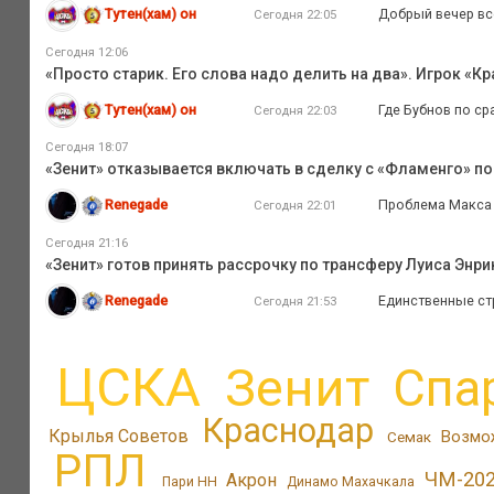
Тутен(хам) он
Добрый вечер все
Сегодня 22:05
Сегодня 12:06
«Просто старик. Его слова надо делить на два». Игрок «К
Тутен(хам) он
Где Бубнов по с
Сегодня 22:03
Сегодня 18:07
«Зенит» отказывается включать в сделку с «Фламенго» по
Renegade
Проблема Макса а
Сегодня 22:01
Сегодня 21:16
«Зенит» готов принять рассрочку по трансферу Луиса Энри
Renegade
Единственные стр
Сегодня 21:53
ЦСКА
Зенит
Спа
Краснодар
Крылья Советов
Возмо
Семак
РПЛ
ЧМ-20
Акрон
Пари НН
Динамо Махачкала