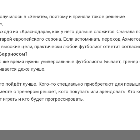
олучилось в «Зените», поэтому и приняли такое решение.
».
уходя из «Краснодара», как у него дальше сложится. Сначала п
атарей европейского сезона. Если вспоминать переход Ахметов
 высокие цели, практически любой футболист ответит согласи
 Барриосом?
 то же время нужны универсальные футболисты. Бывает, тренер 
зывается даже лучше.
него пойдёт лучше. Кого-то специально приобретают для повыш
месте с тренером решает, кого покупать или арендовать. Кто 
т играть и кто будет прогрессировать.