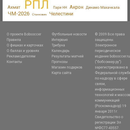
РПЛ
Акрон
Ахмат
Динамо Махачкала
Пари НН
ЧМ-2026
Челестини
Станкович
О проекте Bobsoccer
Футбольные новости
© 2009 Все права
Правила
Интервью
защищены.
О фишках и карточках
Трибуна
Электронное
О баллах и уровнях
Календарь
периодическое
Рекламодателям
Результаты матчей
издание bobsoccer.r
Контакты
Прогнозы
("бобсоккер.ру")
Магазин подарков
зарегистрировано в
Карта сайта
Федеральной служб
по надзору в сфере
связи,
информационных
технологий и массо
коммуникаций
(Роскомнадзор) 19
января 2011г.
Свидетельство о
регистрации Эл
№ФС77-43557.