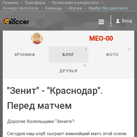
Правила
Трансферы
Расписание и результаты
Конкурс прогнозов
Команды
Игроки
Фрибет без депозита
Вход
MEO-00
5
0
ХРОНИКА
БЛОГ
ФОТО
61
ДРУЗЬЯ
"Зенит" - "Краснодар".
Перед матчем
Дорогие болельщики "Зенита"!
Сегодня наш клуб сыграет важнейший матч этой осени.