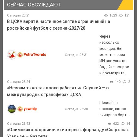
СЕЙЧАС ОБСУЖДАЮТ
Сегодня 20:21
1623
121
В ЦСКА верят в частичное снятие ограничений на
российский футбол с сезона-2027/28
Через
несколько
месяцев. Вы
PetroTvorets
можете через
Сегодня 23:31
ИИ все узнать.
Задайте вопрос
и посмотрите.
Сегодня 23:24
140
2
«Невозможно так плохо работать». Слуцкий — о
международных трансферах ЦСКА
Шевелёва,
yswmip
похоже, скоро
Сегодня 23:30
скинут за борт...
Сегодня 21:43
622
14
«Олимпиакос» проявляет интерес к форварду «Спартака»
Угальде — Gazzetta