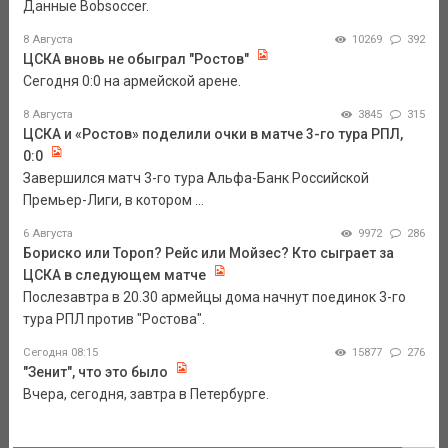
Данные Bobsoccer.
8 Августа
10269
392
ЦСКА вновь не обыграл "Ростов"
Сегодня 0:0 на армейской арене.
8 Августа
3845
315
ЦСКА и «Ростов» поделили очки в матче 3-го тура РПЛ,
0:0
Завершился матч 3-го тура Альфа-Банк Российской
Премьер-Лиги, в котором ...
6 Августа
9972
286
Бориско или Тороп? Рейс или Мойзес? Кто сыграет за
ЦСКА в следующем матче
Послезавтра в 20.30 армейцы дома начнут поединок 3-го
тура РПЛ против "Ростова".
Сегодня 08:15
15877
276
"Зенит", что это было
Вчера, сегодня, завтра в Петербурге.