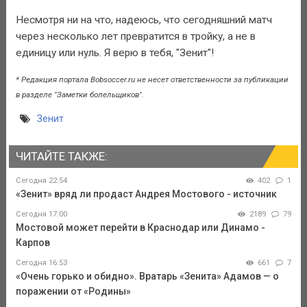
Несмотря ни на что, надеюсь, что сегодняшний матч
через несколько лет превратится в тройку, а не в
единицу или нуль. Я верю в тебя, "Зенит"!
* Редакция портала Bobsoccer.ru не несет ответственности за публикации
в разделе "Заметки болельщиков".
Зенит
ЧИТАЙТЕ ТАКЖЕ:
Сегодня 22:54
402
1
«Зенит» вряд ли продаст Андрея Мостового - источник
Сегодня 17:00
2189
79
Мостовой может перейти в Краснодар или Динамо -
Карпов
Сегодня 16:53
661
7
«Очень горько и обидно». Вратарь «Зенита» Адамов — о
поражении от «Родины»