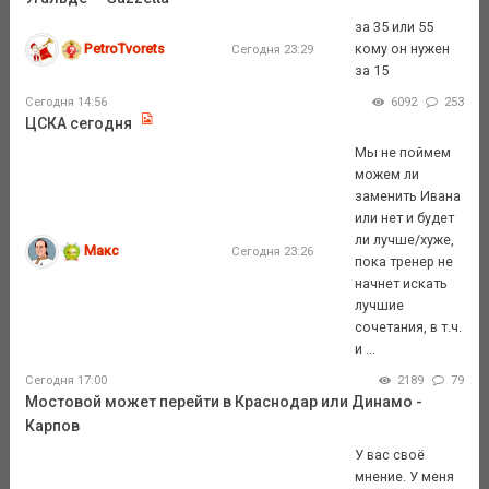
за 35 или 55
PetroTvorets
кому он нужен
Сегодня 23:29
за 15
Сегодня 14:56
6092
253
ЦСКА сегодня
Мы не поймем
можем ли
заменить Ивана
или нет и будет
ли лучше/хуже,
Макс
Сегодня 23:26
пока тренер не
начнет искать
лучшие
сочетания, в т.ч.
и ...
Сегодня 17:00
2189
79
Мостовой может перейти в Краснодар или Динамо -
Карпов
У вас своё
мнение. У меня