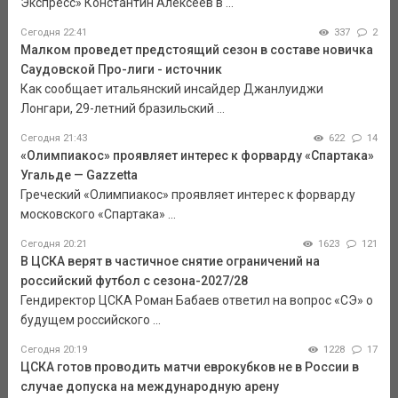
Экспресс» Константин Алексеев в ...
Сегодня 22:41
337
2
Малком проведет предстоящий сезон в составе новичка
Саудовской Про-лиги - источник
Как сообщает итальянский инсайдер Джанлуиджи
Лонгари, 29-летний бразильский ...
Сегодня 21:43
622
14
«Олимпиакос» проявляет интерес к форварду «Спартака»
Угальде — Gazzetta
Греческий «Олимпиакос» проявляет интерес к форварду
московского «Спартака» ...
Сегодня 20:21
1623
121
В ЦСКА верят в частичное снятие ограничений на
российский футбол с сезона-2027/28
Гендиректор ЦСКА Роман Бабаев ответил на вопрос «СЭ» о
будущем российского ...
Сегодня 20:19
1228
17
ЦСКА готов проводить матчи еврокубков не в России в
случае допуска на международную арену