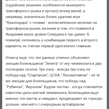
(судейские решения, особенности нынешнего
трансферного рынка и прочее) всему виной, а,
например, значительно более удачная игра
"Краснодара" с топами - исключительное везение на
трансферном рынке, везение в том, что появился в
Академии игрок уровня Сперцяна и так далее. Я,
пожалуй, склоняюсь к комбинации первого и второго
варианта, но считаю первый однозначно главным.
Отмечу ещё, что эти данные отлично объясняют
эмоции болельщиков "Зенита" от игр чемпионата в два
последних сезона. Три очка - всегда три очка, но
победа над "Спартаком", ЦСКА, "Локомотивом" - не те
же эмоции для болельщиков, что победы над
"Рубином", "Акроном". Будем честны - когда становятся
известны даты матчей чемпионата, болельщики ищут
именно топ-матчи, и ожидают, предвкушают их гораздо
дольше, чем матч с очередным аутсайдером.