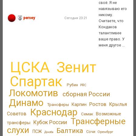
своё. Я не
навязываю его
никому.
persey
Сегодня 23:21
Считаете, что
Кондаков
талантливее
ваше право. У
меня другое ...
ЦСКА
Зенит
Спартак
Рубин
РФС
Локомотив
сборная России
Динамо
Ростов
Крылья
Трансферы
Карпин
Краснодар
Советов
Возможные
Семак
Трансферные
Кубок России
трансферы
слухи
Балтика
ПСЖ
Сочи
Оренбург
Дзюба