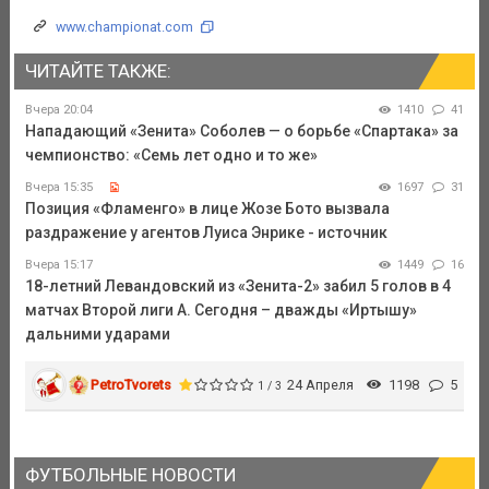
www.championat.com
ЧИТАЙТЕ ТАКЖЕ:
Вчера 20:04
1410
41
Нападающий «Зенита» Соболев — о борьбе «Спартака» за
чемпионство: «Семь лет одно и то же»
Вчера 15:35
1697
31
Позиция «Фламенго» в лице Жозе Бото вызвала
раздражение у агентов Луиса Энрике - источник
Вчера 15:17
1449
16
18-летний Левандовский из «Зенита-2» забил 5 голов в 4
матчах Второй лиги А. Сегодня – дважды «Иртышу»
дальними ударами
PetroTvorets
24 Апреля
1198
5
1 / 3
ФУТБОЛЬНЫЕ НОВОСТИ