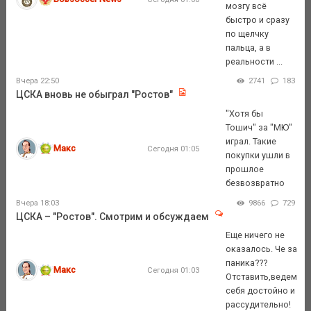
мозгу всё
быстро и сразу
по щелчку
пальца, а в
реальности ...
Вчера 22:50
2741
183
ЦСКА вновь не обыграл "Ростов"
"Хотя бы
Тошич" за "МЮ"
играл. Такие
Макс
Сегодня 01:05
покупки ушли в
прошлое
безвозвратно
Вчера 18:03
9866
729
ЦСКА – "Ростов". Смотрим и обсуждаем
Еще ничего не
оказалось. Че за
паника???
Макс
Сегодня 01:03
Отставить,ведем
себя достойно и
рассудительно!