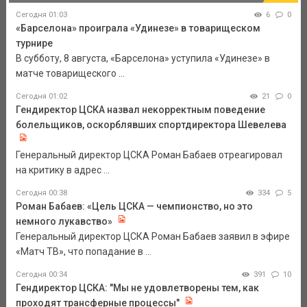
Сегодня 01:03
6
0
«Барселона» проиграла «Удинезе» в товарищеском
турнире
В субботу, 8 августа, «Барселона» уступила «Удинезе» в
матче товарищеского ...
Сегодня 01:02
21
0
Гендиректор ЦСКА назвал некорректным поведение
болельщиков, оскорблявших спортдиректора Шевелева
Генеральный директор ЦСКА Роман Бабаев отреагировал
на критику в адрес ...
Сегодня 00:38
334
5
Роман Бабаев: «Цель ЦСКА — чемпионство, но это
немного лукавство»
Генеральный директор ЦСКА Роман Бабаев заявил в эфире
«Матч ТВ», что попадание в ...
Сегодня 00:34
391
10
Гендиректор ЦСКА: "Мы не удовлетворены тем, как
проходят трансферные процессы"