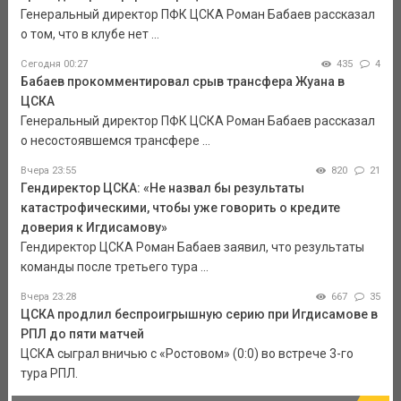
Генеральный директор ПФК ЦСКА Роман Бабаев рассказал
о том, что в клубе нет ...
Сегодня 00:27
435
4
Бабаев прокомментировал срыв трансфера Жуана в
ЦСКА
Генеральный директор ПФК ЦСКА Роман Бабаев рассказал
о несостоявшемся трансфере ...
Вчера 23:55
820
21
Гендиректор ЦСКА: «Не назвал бы результаты
катастрофическими, чтобы уже говорить о кредите
доверия к Игдисамову»
Гендиректор ЦСКА Роман Бабаев заявил, что результаты
команды после третьего тура ...
Вчера 23:28
667
35
ЦСКА продлил беспроигрышную серию при Игдисамове в
РПЛ до пяти матчей
ЦСКА сыграл вничью с «Ростовом» (0:0) во встрече 3-го
тура РПЛ.