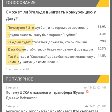
ГОЛОСОВАНИЕ
Сможет ли Угальде выиграть конкуренцию у
Даку?
31.9%
Почему нет? Это футбол, в котором все возможно
4.3%
Трудно сказать. Даку был хорош в "Рубине"
29%
Каждый будет стараться доказать, что он лучший
20.3%
Даку более стабилен, он будет основным форвардом
14.5%
Так Угальде в "Спартаке" вроде бы подыскивали новую
команду. Ситуация изменилась?
Всего голосов: 69
ПОПУЛЯРНОЕ
3 Августа
15422
441
Почему ЦСКА отказался от трансфера Жуана
Данные Bobsoccer.
6 Августа
9401
286
Бориско или Тороп? Рейс или Мойзес? Кто сыграет за