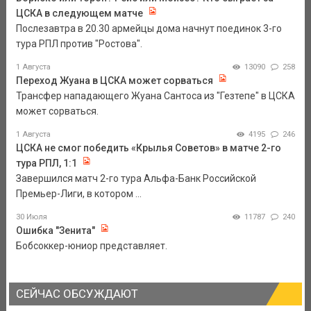
ЦСКА в следующем матче
Послезавтра в 20.30 армейцы дома начнут поединок 3-го
тура РПЛ против "Ростова".
1 Августа
13090
258
Переход Жуана в ЦСКА может сорваться
Трансфер нападающего Жуана Сантоса из "Гезтепе" в ЦСКА
может сорваться.
1 Августа
4195
246
ЦСКА не смог победить «Крылья Советов» в матче 2-го
тура РПЛ, 1:1
Завершился матч 2-го тура Альфа-Банк Российской
Премьер-Лиги, в котором ...
30 Июля
11787
240
Ошибка "Зенита"
Бобсоккер-юниор представляет.
СЕЙЧАС ОБСУЖДАЮТ