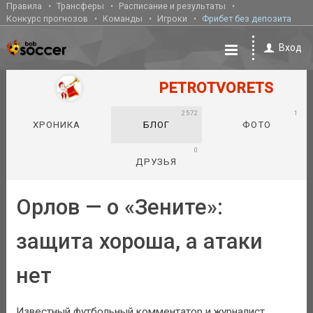
Правила
Трансферы
Расписание и результаты
Конкурс прогнозов
Команды
Игроки
Фрибет без депозита
Вход
PETROTVORETS
2572
1
ХРОНИКА
БЛОГ
ФОТО
0
ДРУЗЬЯ
Орлов — о «Зените»:
защита хороша, а атаки
нет
Известный футбольный комментатор и журналист