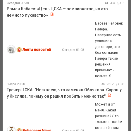
Сегодня 00:38
334
5
Роман Бабаев: «Цель ЦСКА — чемпионство, но это
немного лукавство»
Бабаев человек
Гинера.
Наверное есть
условие в
договоре, что
Лента новостей
Сегодня 01:08
без согласия
Гинера такие
решения
принимать
нельзя. Я ...
Вчера 23:00
2212
33
Тренер ЦСКА: "Не жалею, что заменил Облякова. Спрошу
у Кисляка, почему он решил пробить именно так"
Может и от
меня. Какая
разница? Это
только в твоём
воспалённом
Bobsoccer News
Сегодня 01:08