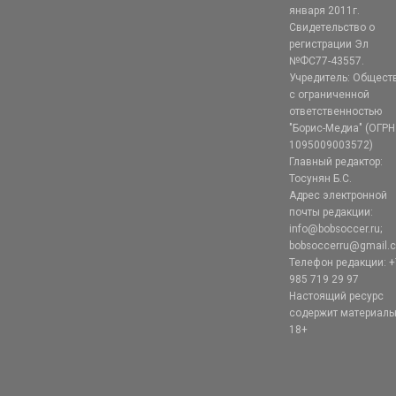
января 2011г.
Свидетельство о
регистрации Эл
№ФС77-43557.
Учредитель: Общест
с ограниченной
ответственностью
"Борис-Медиа" (ОГРН
1095009003572)
Главный редактор:
Тосунян Б.С.
Адрес электронной
почты редакции:
info@bobsoccer.ru;
bobsoccerru@gmail.
Телефон редакции: +
985 719 29 97
Настоящий ресурс
содержит материал
18+