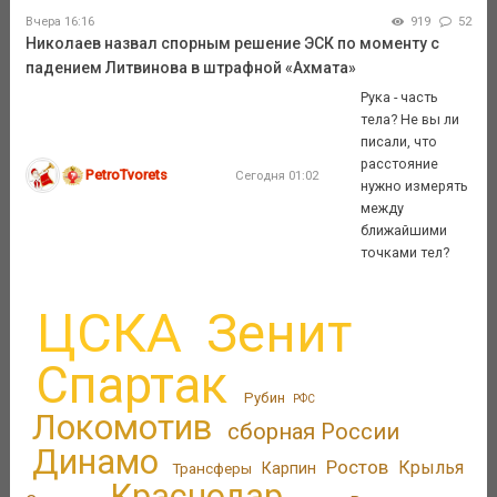
Вчера 16:16
919
52
Николаев назвал спорным решение ЭСК по моменту с
падением Литвинова в штрафной «Ахмата»
Рука - часть
тела? Не вы ли
писали, что
расстояние
PetroTvorets
Сегодня 01:02
нужно измерять
между
ближайшими
точками тел?
ЦСКА
Зенит
Спартак
Рубин
РФС
Локомотив
сборная России
Динамо
Ростов
Крылья
Трансферы
Карпин
Краснодар