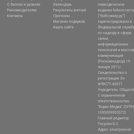
О баллах и уровнях
Календарь
периодическое
Рекламодателям
Результаты матчей
издание bobsoccer.r
Контакты
Прогнозы
("бобсоккер.ру")
Магазин подарков
зарегистрировано в
Карта сайта
Федеральной служб
по надзору в сфере
связи,
информационных
технологий и массо
коммуникаций
(Роскомнадзор) 19
января 2011г.
Свидетельство о
регистрации Эл
№ФС77-43557.
Учредитель: Общест
с ограниченной
ответственностью
"Борис-Медиа" (ОГРН
1095009003572)
Главный редактор:
Тосунян Б.С.
Адрес электронной