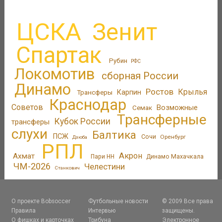
ЦСКА
Зенит
Спартак
Рубин
РФС
Локомотив
сборная России
Динамо
Ростов
Крылья
Трансферы
Карпин
Краснодар
Советов
Возможные
Семак
Трансферные
Кубок России
трансферы
слухи
Балтика
ПСЖ
Сочи
Оренбург
Дзюба
РПЛ
Акрон
Ахмат
Пари НН
Динамо Махачкала
ЧМ-2026
Челестини
Станкович
О проекте Bobsoccer
Футбольные новости
© 2009 Все права
Правила
Интервью
защищены.
О фишках и карточках
Трибуна
Электронное