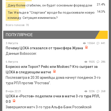
21.4%
Даку более стабилен, он будет основным форвардом
14.3%
Так Угальде в "Спартаке" вроде бы подыскивали новую
команду. Ситуация изменилась?
Всего голосов: 70
ПОПУЛЯРНОЕ
3 Августа
15564
441
Почему ЦСКА отказался от трансфера Жуана
Данные Bobsoccer.
6 Августа
9505
286
Бориско или Тороп? Рейс или Мойзес? Кто сыграет за
ЦСКА в следующем матче
Послезавтра в 20.30 армейцы дома начнут поединок 3-го
тура РПЛ против "Ростова".
Вчера 22:21
3236
268
ЦСКА и «Ростов» поделили очки в матче 3-го тура РПЛ,
0:0
Завершился матч 3-го тура Альфа-Банк Российской