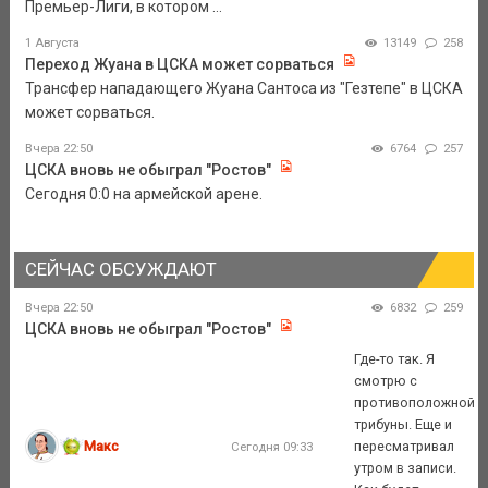
Премьер-Лиги, в котором ...
1 Августа
13149
258
Переход Жуана в ЦСКА может сорваться
Трансфер нападающего Жуана Сантоса из "Гезтепе" в ЦСКА
может сорваться.
Вчера 22:50
6764
257
ЦСКА вновь не обыграл "Ростов"
Сегодня 0:0 на армейской арене.
СЕЙЧАС ОБСУЖДАЮТ
Вчера 22:50
6832
259
ЦСКА вновь не обыграл "Ростов"
Где-то так. Я
смотрю с
противоположной
трибуны. Еще и
Макс
пересматривал
Сегодня 09:33
утром в записи.