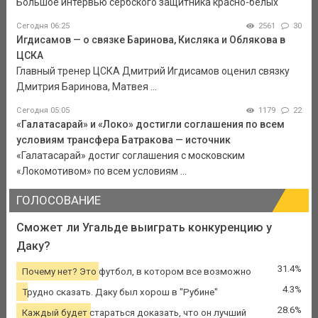
Большое интервью сербского защитника красно-белых
Сегодня 06:25
2561
30
Игдисамов — о связке Баринова, Кисляка и Облякова в
ЦСКА
Главный тренер ЦСКА Дмитрий Игдисамов оценил связку
Дмитрия Баринова, Матвея ...
Сегодня 05:05
1179
22
«Галатасарай» и «Локо» достигли соглашения по всем
условиям трансфера Батракова — источник
«Галатасарай» достиг соглашения с московским
«Локомотивом» по всем условиям ...
ГОЛОСОВАНИЕ
Сможет ли Угальде выиграть конкуренцию у
Даку?
31.4%
Почему нет? Это футбол, в котором все возможно
4.3%
Трудно сказать. Даку был хорош в "Рубине"
28.6%
Каждый будет стараться доказать, что он лучший