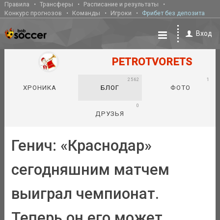
Правила
Трансферы
Расписание и результаты
Конкурс прогнозов
Команды
Игроки
Фрибет без депозита
Вход
PETROTVORETS
2562
1
ХРОНИКА
БЛОГ
ФОТО
0
ДРУЗЬЯ
Генич: «Краснодар»
сегодняшним матчем
выиграл чемпионат.
Теперь он его может