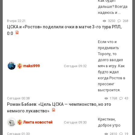
Как будет
дальше? Всегда
надеюсь и ...
Вчера 22:21
3250
268
ЦСКА и «Ростов» поделили очки в матче 3-го тура РПЛ,
0:0
Если что и
предъявить
Торопу, то
долго вводил
maksi999
мяч в игру. Как
Сегодня 09:32
будто ждал
когда Ростов в
прессинг
выстроится.
Сегодня 00:38
1768
43
Роман Бабаев: «Цель ЦСКА — чемпионство, но это
немного лукавство»
Кристиан,
Лента новостей
Сегодня 09:30
доброе утро
Сегодня 01:33
2410
19