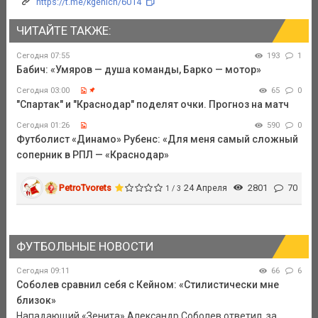
https://t.me/kgenich/6014
ЧИТАЙТЕ ТАКЖЕ:
Сегодня 07:55
193
1
Бабич: «Умяров — душа команды, Барко — мотор»
Сегодня 03:00
65
0
"Спартак" и "Краснодар" поделят очки. Прогноз на матч
Сегодня 01:26
590
0
Футболист «Динамо» Рубенс: «Для меня самый сложный
соперник в РПЛ — «Краснодар»
PetroTvorets
24 Апреля
2801
70
1 / 3
ФУТБОЛЬНЫЕ НОВОСТИ
Сегодня 09:11
66
6
Соболев сравнил себя с Кейном: «Стилистически мне
близок»
Нападающий «Зенита» Александр Соболев ответил, за