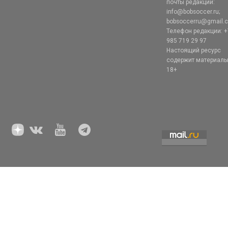
почты редакции:
info@bobsoccer.ru;
bobsoccerru@gmail.
Телефон редакции: +
985 719 29 97
Настоящий ресурс
содержит материал
18+