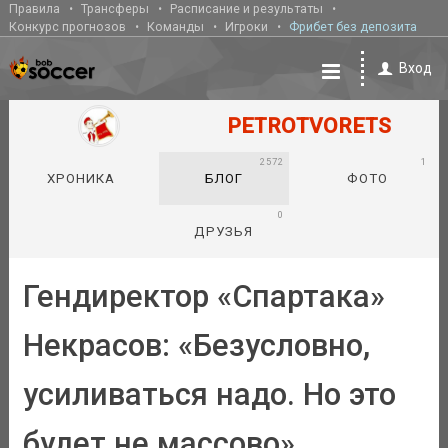
Правила
Трансферы
Расписание и результаты
Конкурс прогнозов
Команды
Игроки
Фрибет без депозита
Вход
PETROTVORETS
2572
1
ХРОНИКА
БЛОГ
ФОТО
0
ДРУЗЬЯ
Гендиректор «Спартака»
Некрасов: «Безусловно,
усиливаться надо. Но это
будет не массово»