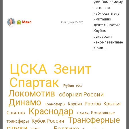
уже. Вам самому
не тошно
наблюдать эту
имитацию
Макс
Сегодня 22:32
деятельности?
Клубом
руководят
некомпетентные
люди. ...
ЦСКА
Зенит
Спартак
Рубин
РФС
Локомотив
сборная России
Динамо
Ростов
Крылья
Трансферы
Карпин
Краснодар
Советов
Возможные
Семак
Трансферные
Кубок России
трансферы
слухи
Балтика