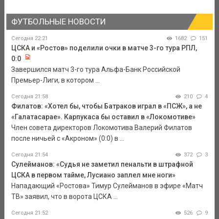
ФУТБОЛЬНЫЕ НОВОСТИ
Сегодня 22:21
1682
151
ЦСКА и «Ростов» поделили очки в матче 3-го тура РПЛ,
0:0
Завершился матч 3-го тура Альфа-Банк Российской
Премьер-Лиги, в котором ...
Сегодня 21:58
210
4
Филатов: «Хотел бы, чтобы Батраков играл в «ПСЖ», а не
«Галатасарае». Карпукаса бы оставил в «Локомотиве»
Член совета директоров Локомотива Валерий Филатов
после ничьей с «Акроном» (0:0) в ...
Сегодня 21:54
372
3
Сулейманов: «Судья не заметил пенальти в штрафной
ЦСКА в первом тайме, Лусиано заплел мне ноги»
Нападающий «Ростова» Тимур Сулейманов в эфире «Матч
ТВ» заявил, что в ворота ЦСКА ...
Сегодня 21:52
526
9