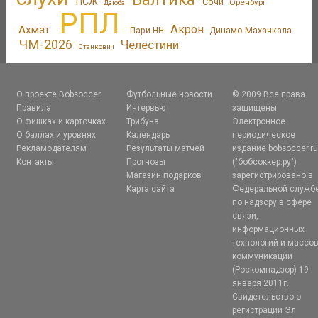
ПСЖ
Сочи
Оренбург
Дзюба
РПЛ
Акрон
Ахмат
Пари НН
Динамо Махачкала
ЧМ-2026
Челестини
Станкович
О проекте Bobsoccer
Футбольные новости
© 2009 Все права
Правила
Интервью
защищены.
О фишках и карточках
Трибуна
Электронное
О баллах и уровнях
Календарь
периодическое
Рекламодателям
Результаты матчей
издание bobsoccer.r
Контакты
Прогнозы
("бобсоккер.ру")
Магазин подарков
зарегистрировано в
Карта сайта
Федеральной служб
по надзору в сфере
связи,
информационных
технологий и массо
коммуникаций
(Роскомнадзор) 19
января 2011г.
Свидетельство о
регистрации Эл