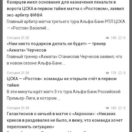
Казарцев имел основания для назначения пенальти в
ворота ЦСКА в первом тайме матча с «Ростовом», заявил
экс‑арбитр ФИФА
Главный арбитр матча третьего тура Альфа‑Банк РПЛ ЦСКА
— «Ростов» Василий ...
Сегодня 21:32
140
0
«Нам никто подарков делать не будет» — тренер
«Ахмата» Черчесов
Главный тренер «Ахмата» Станислав Черчесов заявил, что
в новом сезоне Альфа‑Банк ...
Сегодня 21:29
175
0
ЦСКА — «Ростов»: команды не открыли счёт в первом
тайме
В эти минуты идёт матч 3-го тура Альфа-Банк Российской
Премьер-Лиги, в котором ...
Сегодня 21:24
165
0
Галактионов о ничьей в матче с «Акроном»: «Никаких
криков в раздевалке не было, я вижу, что команда хочет
переломить ситуацию»