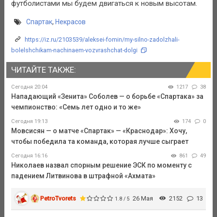
футболистами мы будем двигаться к новым высотам.
Спартак
,
Некрасов
https://iz.ru/2103539/aleksei-fomin/my-silno-zadolzhali-
bolelshchikam-nachinaem-vozvrashchat-dolgi
ЧИТАЙТЕ ТАКЖЕ:
Сегодня 20:04
1217
38
Нападающий «Зенита» Соболев — о борьбе «Спартака» за
чемпионство: «Семь лет одно и то же»
Сегодня 19:13
174
0
Мовсисян — о матче «Спартак» — «Краснодар»: Хочу,
чтобы победила та команда, которая лучше сыграет
Сегодня 16:16
861
49
Николаев назвал спорным решение ЭСК по моменту с
падением Литвинова в штрафной «Ахмата»
PetroTvorets
26 Мая
2152
13
1.8 / 5