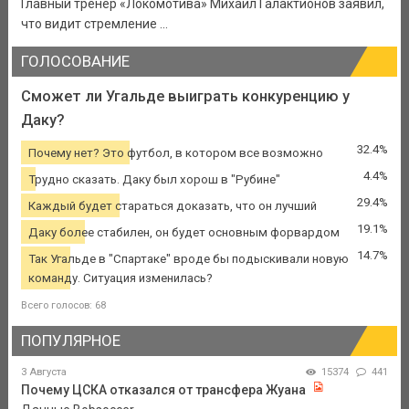
Главный тренер «Локомотива» Михаил Галактионов заявил,
что видит стремление ...
ГОЛОСОВАНИЕ
Сможет ли Угальде выиграть конкуренцию у
Даку?
32.4%
Почему нет? Это футбол, в котором все возможно
4.4%
Трудно сказать. Даку был хорош в "Рубине"
29.4%
Каждый будет стараться доказать, что он лучший
19.1%
Даку более стабилен, он будет основным форвардом
14.7%
Так Угальде в "Спартаке" вроде бы подыскивали новую
команду. Ситуация изменилась?
Всего голосов: 68
ПОПУЛЯРНОЕ
3 Августа
15374
441
Почему ЦСКА отказался от трансфера Жуана