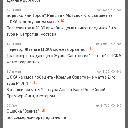
Данные Bobsoccer.
6 Августа
9368
286
Бориско или Тороп? Рейс или Мойзес? Кто сыграет за
ЦСКА в следующем матче
Послезавтра в 20.30 армейцы дома начнут поединок 3-го
тура РПЛ против "Ростова".
1 Августа
13069
258
Переход Жуана в ЦСКА может сорваться
Трансфер нападающего Жуана Сантоса из "Гезтепе" в ЦСКА
может сорваться.
1 Августа
4178
246
ЦСКА не смог победить «Крылья Советов» в матче 2-го
тура РПЛ, 1:1
Завершился матч 2-го тура Альфа-Банк Российской
Премьер-Лиги, в котором ...
30 Июля
11760
240
Ошибка "Зенита"
Бобсоккер-юниор представляет.