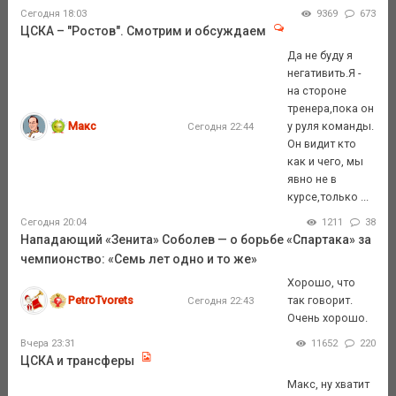
Сегодня 18:03
9369
673
ЦСКА – "Ростов". Смотрим и обсуждаем
Да не буду я
негативить.Я -
на стороне
тренера,пока он
Макс
у руля команды.
Сегодня 22:44
Он видит кто
как и чего, мы
явно не в
курсе,только ...
Сегодня 20:04
1211
38
Нападающий «Зенита» Соболев — о борьбе «Спартака» за
чемпионство: «Семь лет одно и то же»
Хорошо, что
PetroTvorets
так говорит.
Сегодня 22:43
Очень хорошо.
Вчера 23:31
11652
220
ЦСКА и трансферы
Макс, ну хватит