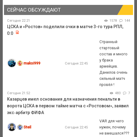
СЕЙЧАС ОБСУЖДАЮТ
Сегодня 22:21
1578
144
ЦСКА и «Ростов» поделили очки в матче 3-го тура РПЛ,
0:0
Странный
стартовый
состав и много
у брака
maksi999
Сегодня 22:45
армейцев.
Данилов очень
сильный матч
провёл !
Сегодня 21:52
483
7
Казарцев имел основания для назначения пенальти в
ворота ЦСКА в первом тайме матча с «Ростовом», заявил
экс‑арбитр ФИФА
VAR для чего
Steil
нужен, почему
Сегодня 22:45
не вмешался???