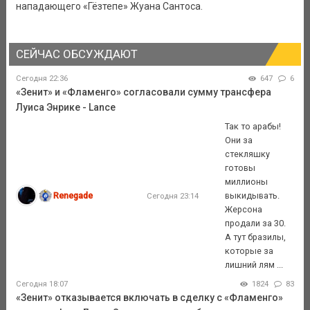
нападающего «Гёзтепе» Жуана Сантоса.
СЕЙЧАС ОБСУЖДАЮТ
Сегодня 22:36
647
6
«Зенит» и «Фламенго» согласовали сумму трансфера
Луиса Энрике - Lance
Так то арабы!
Они за
стекляшку
готовы
миллионы
Renegade
выкидывать.
Сегодня 23:14
Жерсона
продали за 30.
А тут бразилы,
которые за
лишний лям ...
Сегодня 18:07
1824
83
«Зенит» отказывается включать в сделку с «Фламенго»