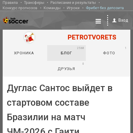
Правила
Трансферы
Расписание и результаты
Конкурс прогнозов
Команды
Игроки
Фрибет без депозита
Вход
PETROTVORETS
2568
1
ХРОНИКА
БЛОГ
ФОТО
0
ДРУЗЬЯ
Дуглас Сантос выйдет в
стартовом составе
Бразилии на матч
ЧМ-2026 с Гаити