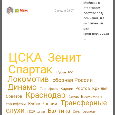
Мойзеса в
стартовом
Макс
Сегодня 23:07
составе под
сомнения, и в
миллионный
раз
проигнорировал
...
ЦСКА
Зенит
Спартак
Рубин
РФС
Локомотив
сборная России
Динамо
Ростов
Крылья
Трансферы
Карпин
Краснодар
Советов
Возможные
Семак
Трансферные
Кубок России
трансферы
слухи
Балтика
ПСЖ
Сочи
Оренбург
Дзюба