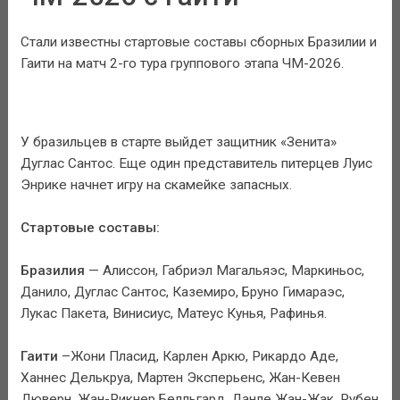
Стали известны стартовые составы сборных Бразилии и
Гаити на матч 2-го тура группового этапа ЧМ-2026.
У бразильцев в старте выйдет защитник «Зенита»
Дуглас Сантос. Еще один представитель питерцев Луис
Энрике начнет игру на скамейке запасных.
Стартовые составы:
Бразилия
— Алиссон, Габриэл Магальяэс, Маркиньос,
Данило, Дуглас Сантос, Каземиро, Бруно Гимараэс,
Лукас Пакета, Винисиус, Матеус Кунья, Рафинья.
Гаити
–Жони Пласид, Карлен Аркю, Рикардо Аде,
Ханнес Делькруа, Мартен Эксперьенс, Жан-Кевен
Дюверн, Жан-Рикнер Белльгард, Данле Жан-Жак, Рубен