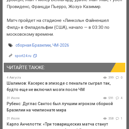
Провиденс, Францди Пьерро, Жозуэ Казимир.
Матч пройдет на стадионе «Линкольн Файненшел
Филд» в Филадельфии (США), начало — в 03:30 по
московскому времени.
сборная Бразилии
,
ЧМ-2026
sport24.ru
ЧИТАЙТЕ ТАКЖЕ:
4 Августа
399
0
Шалимов: Касерес в эпизоде с пенальти сыграл так,
будто еще не включил мозги после ЧМ
31 Июля
591
4
Рубенс: Дуглас Сантос был лучшим игроком сборной
Бразилии на чемпионате мира
31 Июля
358
1
Карло Анчелотти: «Три товарищеских матча станут