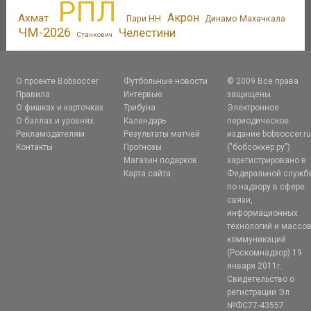
РПЛ
Акрон
Ахмат
Пари НН
Динамо Махачкала
ЧМ-2026
Челестини
Станкович
О проекте Bobsoccer
Футбольные новости
© 2009 Все права
Правила
Интервью
защищены.
О фишках и карточках
Трибуна
Электронное
О баллах и уровнях
Календарь
периодическое
Рекламодателям
Результаты матчей
издание bobsoccer.r
Контакты
Прогнозы
("бобсоккер.ру")
Магазин подарков
зарегистрировано в
Карта сайта
Федеральной служб
по надзору в сфере
связи,
информационных
технологий и массо
коммуникаций
(Роскомнадзор) 19
января 2011г.
Свидетельство о
регистрации Эл
№ФС77-43557.