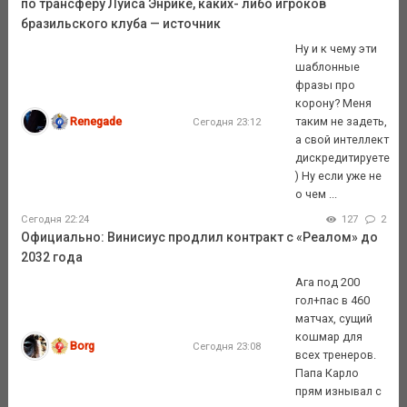
по трансферу Луиса Энрике, каких- либо игроков
бразильского клуба — источник
Ну и к чему эти
шаблонные
фразы про
корону? Меня
Renegade
таким не задеть,
Сегодня 23:12
а свой интеллект
дискредитируете
) Ну если уже не
о чем ...
Сегодня 22:24
127
2
Официально: Винисиус продлил контракт с «Реалом» до
2032 года
Ага под 200
гол+пас в 460
матчах, сущий
кошмар для
Borg
Сегодня 23:08
всех тренеров.
Папа Карло
прям изнывал с