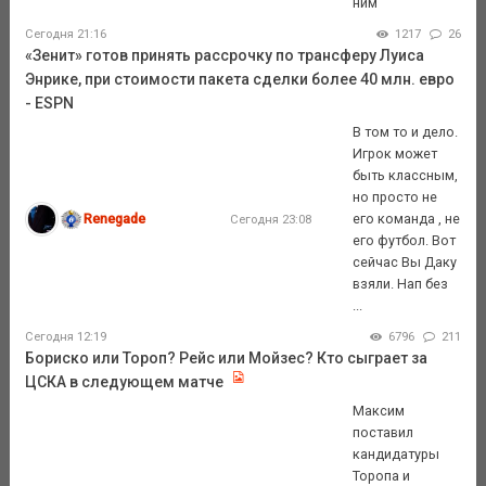
ним
Сегодня 21:16
1217
26
«Зенит» готов принять рассрочку по трансферу Луиса
Энрике, при стоимости пакета сделки более 40 млн. евро
- ESPN
В том то и дело.
Игрок может
быть классным,
но просто не
Renegade
его команда , не
Сегодня 23:08
его футбол. Вот
сейчас Вы Даку
взяли. Нап без
...
Сегодня 12:19
6796
211
Бориско или Тороп? Рейс или Мойзес? Кто сыграет за
ЦСКА в следующем матче
Максим
поставил
кандидатуры
Торопа и