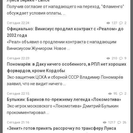
Луиса Энрике - Lance
Получив согласие от нападающего на переход, "Фламенго"
обсуждает условия оплаты, ...
Сегодня 22:24
127
2
Официально: Винисиус продлил контракт с «Реалом» до
2032 года
«Реал» объявил о продлении контракта с нападающим
Винисиусом Жуниором. Новое ...
Сегодня 22:23
210
9
Пономарёв: в Даку ничего особенного, в РПЛ нет хороших
форвардов, кроме Кордобы
Экс-защитник ЦСКА и сборной СССР Владимир Пономарёв
заявил, что не видит ничего ...
Сегодня 22:15
95
2
Булыкин: Баринов по-прежнему легенда «Локомотива»
Экс-игрок московского «Локомотива» Дмитрий Булыкин
прокомментировал ...
Сегодня 21:16
1217
26
«Зенит» готов принять рассрочку по трансферу Луиса