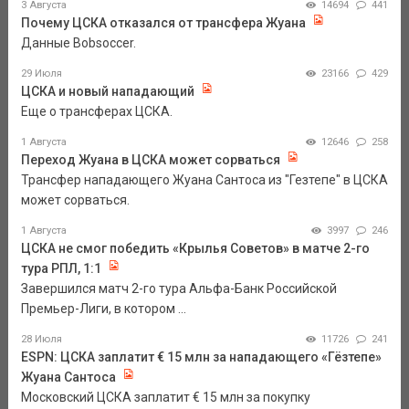
3 Августа
14694
441
Почему ЦСКА отказался от трансфера Жуана
Данные Bobsoccer.
29 Июля
23166
429
ЦСКА и новый нападающий
Еще о трансферах ЦСКА.
1 Августа
12646
258
Переход Жуана в ЦСКА может сорваться
Трансфер нападающего Жуана Сантоса из "Гезтепе" в ЦСКА
может сорваться.
1 Августа
3997
246
ЦСКА не смог победить «Крылья Советов» в матче 2-го
тура РПЛ, 1:1
Завершился матч 2-го тура Альфа-Банк Российской
Премьер-Лиги, в котором ...
28 Июля
11726
241
ESPN: ЦСКА заплатит € 15 млн за нападающего «Гёзтепе»
Жуана Сантоса
Московский ЦСКА заплатит € 15 млн за покупку