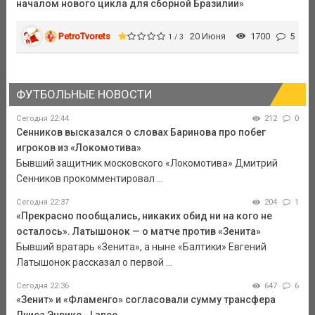
началом нового цикла для сборной Бразилии»
PetroTvorets
20 Июня
1700
5
1 / 3
ФУТБОЛЬНЫЕ НОВОСТИ
Сегодня 22:44
212
0
Сенников высказался о словах Баринова про побег
игроков из «Локомотива»
Бывший защитник московского «Локомотива» Дмитрий
Сенников прокомментировал ...
Сегодня 22:37
204
1
«Прекрасно пообщались, никаких обид ни на кого не
осталось». Латышонок — о матче против «Зенита»
Бывший вратарь «Зенита», а ныне «Балтики» Евгений
Латышонок рассказал о первой ...
Сегодня 22:36
647
6
«Зенит» и «Фламенго» согласовали сумму трансфера