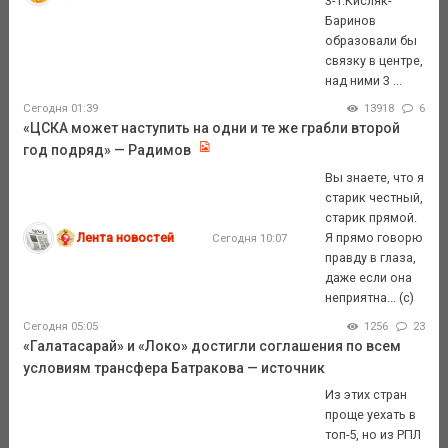
3-1.Кисляк-
Баринов
образовали бы
связку в центре,
над ними 3 ...
Сегодня 01:39
13918
6
«ЦСКА может наступить на одни и те же грабли второй
год подряд» — Радимов
Вы знаете, что я
старик честный,
старик прямой.
Лента новостей
Я прямо говорю
Сегодня 10:07
правду в глаза,
даже если она
неприятна... (с)
Сегодня 05:05
1256
23
«Галатасарай» и «Локо» достигли соглашения по всем
условиям трансфера Батракова — источник
Из этих стран
проще уехать в
топ-5, но из РПЛ