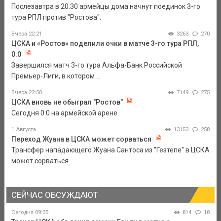
Послезавтра в 20.30 армейцы дома начнут поединок 3-го
тура РПЛ против "Ростова".
Вчера 22:21
3263
270
ЦСКА и «Ростов» поделили очки в матче 3-го тура РПЛ,
0:0
Завершился матч 3-го тура Альфа-Банк Российской
Премьер-Лиги, в котором ...
Вчера 22:50
7149
275
ЦСКА вновь не обыграл "Ростов"
Сегодня 0:0 на армейской арене.
1 Августа
13153
258
Переход Жуана в ЦСКА может сорваться
Трансфер нападающего Жуана Сантоса из "Гезтепе" в ЦСКА
может сорваться.
СЕЙЧАС ОБСУЖДАЮТ
Сегодня 09:35
814
18