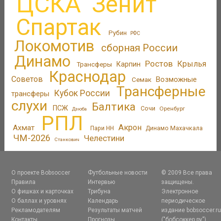
ЦСКА
Зенит
Спартак
Рубин
РФС
Локомотив
сборная России
Динамо
Ростов
Крылья
Трансферы
Карпин
Краснодар
Советов
Возможные
Семак
Трансферные
Кубок России
трансферы
слухи
Балтика
ПСЖ
Сочи
Оренбург
Дзюба
РПЛ
Акрон
Ахмат
Пари НН
Динамо Махачкала
ЧМ-2026
Челестини
Станкович
О проекте Bobsoccer
Футбольные новости
© 2009 Все права
Правила
Интервью
защищены.
О фишках и карточках
Трибуна
Электронное
О баллах и уровнях
Календарь
периодическое
Рекламодателям
Результаты матчей
издание bobsoccer.r
Контакты
Прогнозы
("бобсоккер.ру")