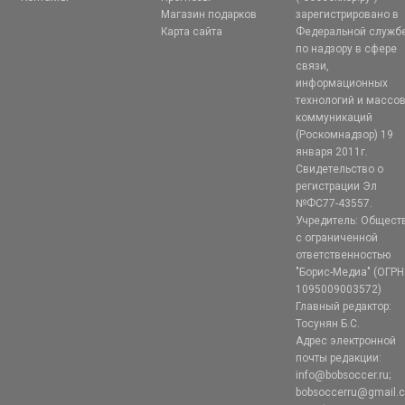
Магазин подарков
зарегистрировано в
Карта сайта
Федеральной служб
по надзору в сфере
связи,
информационных
технологий и массо
коммуникаций
(Роскомнадзор) 19
января 2011г.
Свидетельство о
регистрации Эл
№ФС77-43557.
Учредитель: Общест
с ограниченной
ответственностью
"Борис-Медиа" (ОГРН
1095009003572)
Главный редактор:
Тосунян Б.С.
Адрес электронной
почты редакции:
info@bobsoccer.ru;
bobsoccerru@gmail.