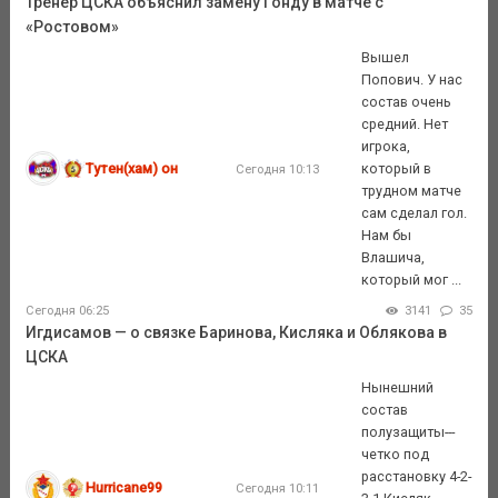
Тренер ЦСКА объяснил замену Гонду в матче с
«Ростовом»
Вышел
Попович. У нас
состав очень
средний. Нет
игрока,
Тутен(хам) он
который в
Сегодня 10:13
трудном матче
сам сделал гол.
Нам бы
Влашича,
который мог ...
Сегодня 06:25
3141
35
Игдисамов — о связке Баринова, Кисляка и Облякова в
ЦСКА
Нынешний
состав
полузащиты---
четко под
расстановку 4-2-
Hurricane99
Сегодня 10:11