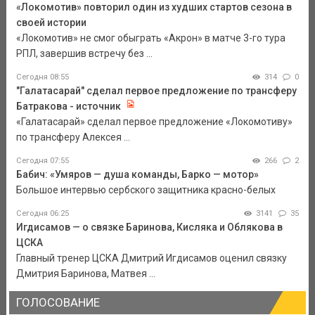
«Локомотив» повторил один из худших стартов сезона в
своей истории
«Локомотив» не смог обыграть «Акрон» в матче 3-го тура
РПЛ, завершив встречу без ...
Сегодня 08:55
314
0
"Галатасарай" сделал первое предложение по трансферу
Батракова - источник
«Галатасарай» сделал первое предложение «Локомотиву»
по трансферу Алексея ...
Сегодня 07:55
266
2
Бабич: «Умяров — душа команды, Барко — мотор»
Большое интервью сербского защитника красно-белых
Сегодня 06:25
3141
35
Игдисамов — о связке Баринова, Кисляка и Облякова в
ЦСКА
Главный тренер ЦСКА Дмитрий Игдисамов оценил связку
Дмитрия Баринова, Матвея ...
ГОЛОСОВАНИЕ