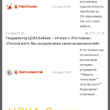
россиянину
PetroTvorets
туда не попасть,
Сегодня 10:05
тем более за
20+ евролямов.
Так что стоит
забыть ...
Сегодня 01:33
2737
28
Гендиректор ЦСКА Бабаев — об игре с «Ростовом»:
«Плохой матч. Мы сыграли ниже своих возможностей»
Я тут помню как
по весне все
разом прям
петицию
устраивали
Лента новостей
Сегодня 10:04
"Уберите
Челестини!""
хоть бы кого!""
Игдисамов?
отличный ...