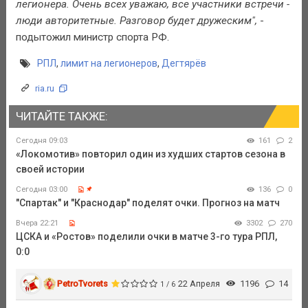
легионера. Очень всех уважаю, все участники встречи -
люди авторитетные. Разговор будет дружеским",
-
подытожил министр спорта РФ.
РПЛ
,
лимит на легионеров
,
Дегтярёв
ria.ru
ЧИТАЙТЕ ТАКЖЕ:
Сегодня 09:03
161
2
«Локомотив» повторил один из худших стартов сезона в
своей истории
Сегодня 03:00
136
0
"Спартак" и "Краснодар" поделят очки. Прогноз на матч
Вчера 22:21
3302
270
ЦСКА и «Ростов» поделили очки в матче 3-го тура РПЛ,
0:0
PetroTvorets
22 Апреля
1196
14
1 / 6