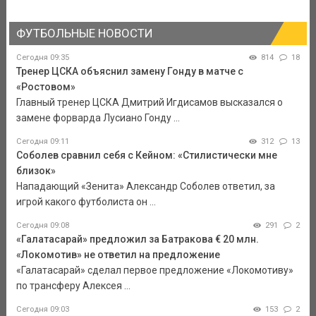
ФУТБОЛЬНЫЕ НОВОСТИ
Сегодня 09:35
814
18
Тренер ЦСКА объяснил замену Гонду в матче с
«Ростовом»
Главный тренер ЦСКА Дмитрий Игдисамов высказался о
замене форварда Лусиано Гонду ...
Сегодня 09:11
312
13
Соболев сравнил себя с Кейном: «Стилистически мне
близок»
Нападающий «Зенита» Александр Соболев ответил, за
игрой какого футболиста он ...
Сегодня 09:08
291
2
«Галатасарай» предложил за Батракова € 20 млн.
«Локомотив» не ответил на предложение
«Галатасарай» сделал первое предложение «Локомотиву»
по трансферу Алексея ...
Сегодня 09:03
153
2