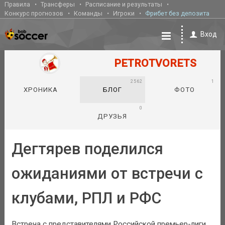
Правила
Трансферы
Расписание и результаты
Конкурс прогнозов
Команды
Игроки
Фрибет без депозита
Вход
PETROTVORETS
2562
1
ХРОНИКА
БЛОГ
ФОТО
0
ДРУЗЬЯ
Дегтярев поделился
ожиданиями от встречи с
клубами, РПЛ и РФС
Встреча с представителями Российской премьер-лиги