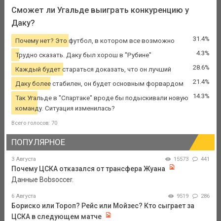
Сможет ли Угальде выиграть конкуренцию у
Даку?
31.4%
Почему нет? Это футбол, в котором все возможно
4.3%
Трудно сказать. Даку был хорош в "Рубине"
28.6%
Каждый будет стараться доказать, что он лучший
21.4%
Даку более стабилен, он будет основным форвардом
14.3%
Так Угальде в "Спартаке" вроде бы подыскивали новую
команду. Ситуация изменилась?
Всего голосов: 70
ПОПУЛЯРНОЕ
3 Августа
15573
441
Почему ЦСКА отказался от трансфера Жуана
Данные Bobsoccer.
6 Августа
9519
286
Бориско или Тороп? Рейс или Мойзес? Кто сыграет за
ЦСКА в следующем матче