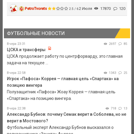
PetroTvorets
2 Июля
17870
120
2.5 / 6
ФУТБОЛЬНЫЕ НОВОСТИ
Вчера 23:31
2697
85
ЦСКА и трансферы
ЦСКА продолжает работу по центрфорварду, это главная
задача на текущее ...
Вчера 22:58
1343
25
Игрок «Пафоса» Коррея — главная цель «Спартака» на
позицию вингера
Полузащитник «Пафоса» Жоау Коррея — главная цель
«Спартака» на позицию вингера.
Вчера 22:38
718
13
Александр Бубнов: почему Семак верит в Соболева, но не
верит в Мостового?
Футбольный эксперт Александр Бубнов высказался о
полузащитнике «Зенита» Андрее ...