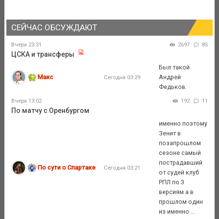
СЕЙЧАС ОБСУЖДАЮТ
Вчера 23:31
2697
85
ЦСКА и трансферы
Был такой
Макс
Андрей
Сегодня 03:29
Федьков.
Вчера 13:02
192
11
По матчу с Оренбургом
именно поэтому
Зенит в
позапрошлом
сезоне самый
пострадавший
По сути о Спартаке
Сегодня 03:21
от судей клуб
РПЛ по 3
версиям а в
прошлом один
из именно ...