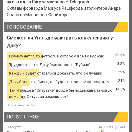
за выхода в Лигу чемпионов — Telegraph
Оклады форварда Маркуса Рашфорда и голкипера Андре
Онана в «Манчестер Юнайтед» ...
ГОЛОСОВАНИЕ
Сможет ли Угальде выиграть конкуренцию у
Даку?
32.3%
Почему нет? Это футбол, в котором все возможно
3.2%
Трудно сказать. Даку был хорош в "Рубине"
29%
Каждый будет стараться доказать, что он лучший
21%
Даку более стабилен, он будет основным форвардом
14.5%
Так Угальде в "Спартаке" вроде бы подыскивали новую
команду. Ситуация изменилась?
Всего голосов: 62
ПОПУЛЯРНОЕ
3 Августа
15093
441