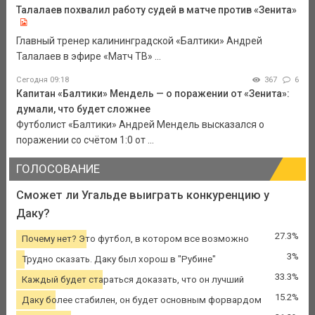
Талалаев похвалил работу судей в матче против «Зенита»
Главный тренер калининградской «Балтики» Андрей
Талалаев в эфире «Матч ТВ» ...
Сегодня 09:18
367
6
Капитан «Балтики» Мендель — о поражении от «Зенита»:
думали, что будет сложнее
Футболист «Балтики» Андрей Мендель высказался о
поражении со счётом 1:0 от ...
ГОЛОСОВАНИЕ
Сможет ли Угальде выиграть конкуренцию у
Даку?
27.3%
Почему нет? Это футбол, в котором все возможно
3%
Трудно сказать. Даку был хорош в "Рубине"
33.3%
Каждый будет стараться доказать, что он лучший
15.2%
Даку более стабилен, он будет основным форвардом