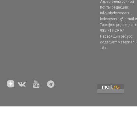
Адрес электронной
почты редакции:
info@bobsoccer.ru;
bobsoccerru@gmail.
Телефон редакции: +
985 719 29 97
Настоящий ресурс
содержит материал
18+