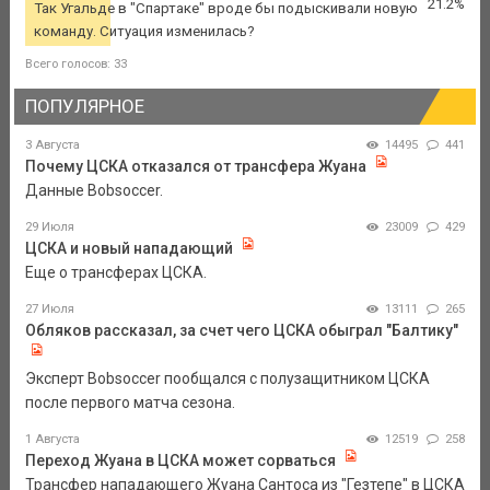
21.2%
Так Угальде в "Спартаке" вроде бы подыскивали новую
команду. Ситуация изменилась?
Всего голосов: 33
ПОПУЛЯРНОЕ
3 Августа
14495
441
Почему ЦСКА отказался от трансфера Жуана
Данные Bobsoccer.
29 Июля
23009
429
ЦСКА и новый нападающий
Еще о трансферах ЦСКА.
27 Июля
13111
265
Обляков рассказал, за счет чего ЦСКА обыграл "Балтику"
Эксперт Bobsoccer пообщался с полузащитником ЦСКА
после первого матча сезона.
1 Августа
12519
258
Переход Жуана в ЦСКА может сорваться
Трансфер нападающего Жуана Сантоса из "Гезтепе" в ЦСКА