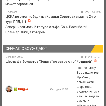
может сорваться.
1 Августа
3951
246
ЦСКА не смог победить «Крылья Советов» в матче 2-го
тура РПЛ, 1:1
Завершился матч 2-го тура Альфа-Банк Российской
Премьер-Лиги, в котором ...
СЕЙЧАС ОБСУЖДАЮТ
Сегодня 00:50
14548
27
Шесть футболистов "Зенита" не сыграют с "Родиной"
Пошленько у
Вас вышло тов.
Дробнис, с
замашками
Шарикова,
Эндрю
Сегодня 10:39
видимо потому
что Вас задело
и сильно
обидело ). Ну