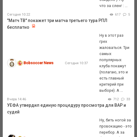
что за сленг : ...
Сегодня 10:22
617
5
"Матч ТВ" покажет три матча третьего тура РПЛ
бесплатно
Ну в этот раз
грех
жаловаться. Три
самых
популярных
Bobsoccer News
Сегодня 10:37
клуба покажут
(полагаю, это и
есть главный
критерий при
выборе). А ...
Вчера 14:46
712
33
УЕФА утвердил единую процедуру просмотра для ВАР и
судей
Ну, бить ногой за
провокацию - это
перебор. А за