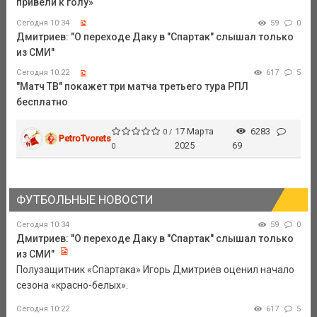
привели к голу»
Сегодня 10:34
59
0
Дмитриев: "О переходе Даку в "Спартак" слышал только
из СМИ"
Сегодня 10:22
617
5
"Матч ТВ" покажет три матча третьего тура РПЛ
бесплатно
17 Марта
6283
0 /
PetroTvorets
2025
69
0
ФУТБОЛЬНЫЕ НОВОСТИ
Сегодня 10:34
59
0
Дмитриев: "О переходе Даку в "Спартак" слышал только
из СМИ"
Полузащитник «Спартака» Игорь Дмитриев оценил начало
сезона «красно-белых».
Сегодня 10:22
617
5