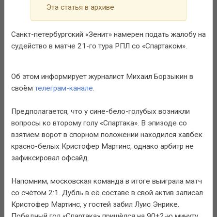
Эта статья в архиве
Санкт-петербургский «Зенит» намерен подать жалобу на
судейство в матче 21-го тура РПЛ со «Спартаком».
Об этом информирует журналист Михаил Борзыкин в
своём
телеграм-канале.
Предполагается, что у сине-бело-голубых возникли
вопросы ко второму голу «Спартака». В эпизоде со
взятием ворот в спорном положении находился хавбек
красно-белых Кристофер Мартинс, однако арбитр не
зафиксировал офсайд.
Напомним, московская команда в итоге выиграла матч
со счётом 2:1. Дубль в её составе в свой актив записал
Кристофер Мартинс, у гостей забил Луис Энрике.
Победный гол «Спартака» пришёлся на 90+2-ю минуту.