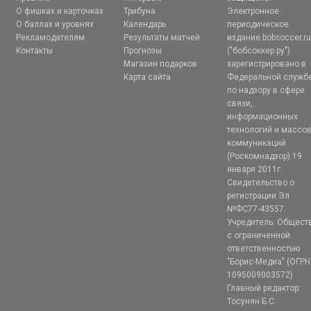
О фишках и карточках
Трибуна
Электронное
О баллах и уровнях
Календарь
периодическое
Рекламодателям
Результаты матчей
издание bobsoccer.r
Контакты
Прогнозы
("бобсоккер.ру")
Магазин подарков
зарегистрировано в
Карта сайта
Федеральной служб
по надзору в сфере
связи,
информационных
технологий и массо
коммуникаций
(Роскомнадзор) 19
января 2011г.
Свидетельство о
регистрации Эл
№ФС77-43557.
Учредитель: Общест
с ограниченной
ответственностью
"Борис-Медиа" (ОГРН
1095009003572)
Главный редактор:
Тосунян Б.С.