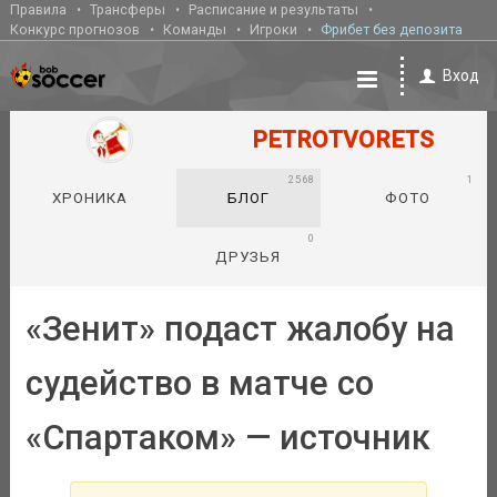
Правила
Трансферы
Расписание и результаты
Конкурс прогнозов
Команды
Игроки
Фрибет без депозита
Вход
PETROTVORETS
2568
1
ХРОНИКА
БЛОГ
ФОТО
0
ДРУЗЬЯ
«Зенит» подаст жалобу на
судейство в матче со
«Спартаком» — источник