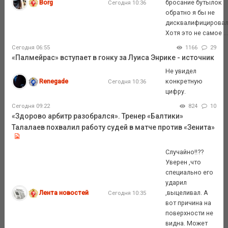
Borg
бросание бутылок
Сегодня 10:36
обратно я бы не
дисквалифицировал
Хотя это не самое ..
Сегодня 06:55
1166
29
«Палмейрас» вступает в гонку за Луиса Энрике - источник
Не увидел
Renegade
конкретную
Сегодня 10:36
цифру.
Сегодня 09:22
824
10
«Здорово арбитр разобрался». Тренер «Балтики»
Талалаев похвалил работу судей в матче против «Зенита»
Случайно!!??
Уверен ,что
специально его
ударил
Лента новостей
,выцеливал. А
Сегодня 10:35
вот причина на
поверхности не
видна. Может