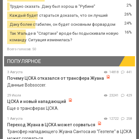
2%
Трудно сказать. Даку был хорош в "Рубине"
26%
Каждый будет стараться доказать, что он лучший
24%
Даку более стабилен, он будет основным форвардом
16%
Так Угальде в "Спартаке" вроде бы подыскивали новую
команду. Ситуация изменилась?
Всего голосов: 50
ПОПУЛЯРНОЕ
3 Августа
14818
441
Почему ЦСКА отказался от трансфера Жуана
Данные Bobsoccer.
29 Июля
23241
429
ЦСКА и новый нападающий
Еще о трансферах ЦСКА.
1 Августа
12722
258
Переход Жуана в ЦСКА может сорваться
Трансфер нападающего Жуана Сантоса из "Гезтепе" в ЦСКА
может сорваться.