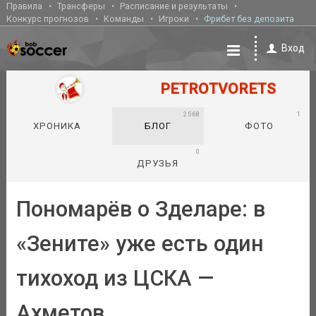
Правила
Трансферы
Расписание и результаты
Конкурс прогнозов
Команды
Игроки
Фрибет без депозита
Вход
PETROTVORETS
2568
1
ХРОНИКА
БЛОГ
ФОТО
0
ДРУЗЬЯ
Пономарёв о Зделаре: в
«Зените» уже есть один
тихоход из ЦСКА —
Ахметов