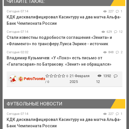
ЧИТАЙТЕ ТАКЖЕ:
Сегодня 07:14
227
1
КДК дисквалифицировал Касинтуру на два матча Альфа-
Банк Чемпионата России
Сегодня 07:14
629
12
Стали известны подробности соглашения «Зенита» и
«Фламенго» по трансферу Луиса Энрике - источник
Сегодня 02:02
848
2
Владимир Кузьмичев: «У «Локо» есть письмо от
«Галатасарая» по Батракову. «Зенит» не обращался»
21 Февраля
1392
0
PetroTvorets
2025
12
/ 0
ФУТБОЛЬНЫЕ НОВОСТИ
Сегодня 07:14
227
1
КДК дисквалифицировал Касинтуру на два матча Альфа-
Банк Чемпионата России