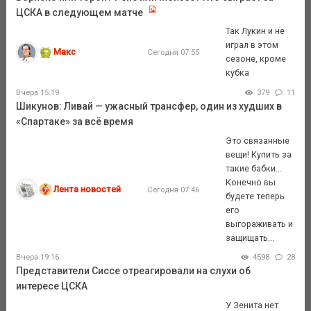
ЦСКА в следующем матче
Так Лукин и не
играл в этом
Макс
Сегодня 07:55
сезоне, кроме
кубка
Вчера 15:19
379
11
Шикунов: Ливай — ужасный трансфер, один из худших в
«Спартаке» за всё время
Это связанные
вещи! Купить за
такие бабки...
Конечно вы
Лента новостей
Сегодня 07:46
будете теперь
его
выгораживать и
защищать...
Вчера 19:16
4598
28
Представители Сиссе отреагировали на слухи об
интересе ЦСКА
У Зенита нет