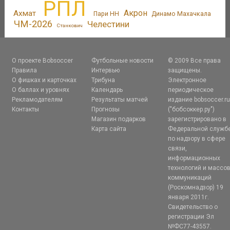
РПЛ
Акрон
Ахмат
Пари НН
Динамо Махачкала
ЧМ-2026
Челестини
Станкович
О проекте Bobsoccer
Футбольные новости
© 2009 Все права
Правила
Интервью
защищены.
О фишках и карточках
Трибуна
Электронное
О баллах и уровнях
Календарь
периодическое
Рекламодателям
Результаты матчей
издание bobsoccer.r
Контакты
Прогнозы
("бобсоккер.ру")
Магазин подарков
зарегистрировано в
Карта сайта
Федеральной служб
по надзору в сфере
связи,
информационных
технологий и массо
коммуникаций
(Роскомнадзор) 19
января 2011г.
Свидетельство о
регистрации Эл
№ФС77-43557.