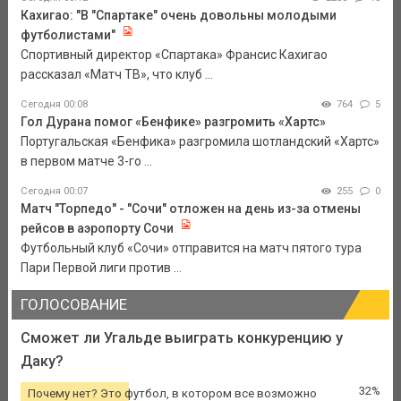
Кахигао: "В "Спартаке" очень довольны молодыми
футболистами"
Спортивный директор «Спартака» Франсис Кахигао
рассказал «Матч ТВ», что клуб ...
Сегодня 00:08
764
5
Гол Дурана помог «Бенфике» разгромить «Хартс»
Португальская «Бенфика» разгромила шотландский «Хартс»
в первом матче 3-го ...
Сегодня 00:07
255
0
Матч "Торпедо" - "Сочи" отложен на день из-за отмены
рейсов в аэропорту Сочи
Футбольный клуб «Сочи» отправится на матч пятого тура
Пари Первой лиги против ...
ГОЛОСОВАНИЕ
Сможет ли Угальде выиграть конкуренцию у
Даку?
32%
Почему нет? Это футбол, в котором все возможно