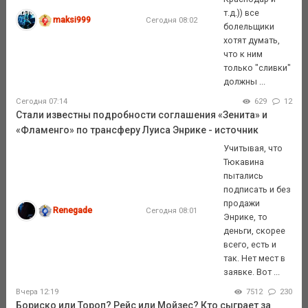
т.д.)) все
maksi999
Сегодня 08:02
болельщики
хотят думать,
что к ним
только "сливки"
должны ...
Сегодня 07:14
629
12
Стали известны подробности соглашения «Зенита» и
«Фламенго» по трансферу Луиса Энрике - источник
Учитывая, что
Тюкавина
пытались
подписать и без
продажи
Renegade
Сегодня 08:01
Энрике, то
деньги, скорее
всего, есть и
так. Нет мест в
заявке. Вот ...
Вчера 12:19
7512
230
Бориско или Тороп? Рейс или Мойзес? Кто сыграет за