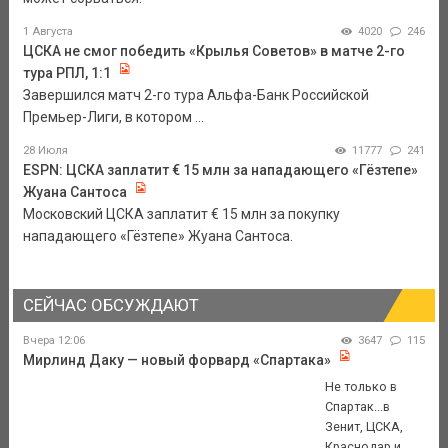
1 Августа
4020
246
ЦСКА не смог победить «Крылья Советов» в матче 2-го
тура РПЛ, 1:1
Завершился матч 2-го тура Альфа-Банк Российской
Премьер-Лиги, в котором ...
28 Июля
11777
241
ESPN: ЦСКА заплатит € 15 млн за нападающего «Гёзтепе»
Жуана Сантоса
Московский ЦСКА заплатит € 15 млн за покупку
нападающего «Гёзтепе» Жуана Сантоса.
СЕЙЧАС ОБСУЖДАЮТ
Вчера 12:06
3647
115
Мирлинд Даку — новый форвард «Спартака»
Не только в
Спартак...в
Зенит, ЦСКА,
Краснодар и