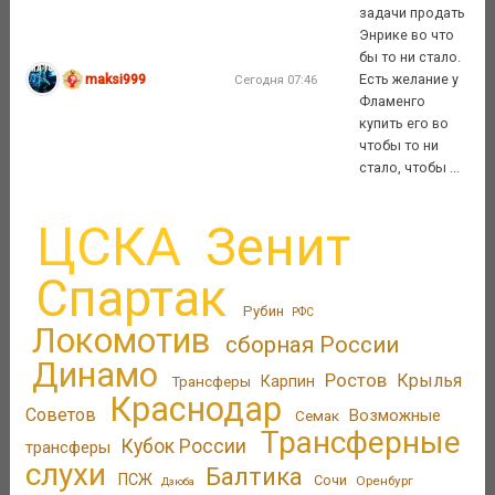
задачи продать
Энрике во что
бы то ни стало.
maksi999
Есть желание у
Сегодня 07:46
Фламенго
купить его во
чтобы то ни
стало, чтобы ...
ЦСКА
Зенит
Спартак
Рубин
РФС
Локомотив
сборная России
Динамо
Ростов
Крылья
Трансферы
Карпин
Краснодар
Советов
Возможные
Семак
Трансферные
Кубок России
трансферы
слухи
Балтика
ПСЖ
Сочи
Оренбург
Дзюба