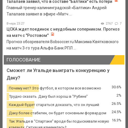
Талалаев заявил, что в составе "Балтики" есть потери
Главный тренер калининградской «Балтики» Андрей
Талалаев заявил в эфире «Матч ...
Вчера 23:27
2767
7
ЦСКА ждет поединок с неудобным соперником. Прогноз
на матч с "Ростовом"
Прогноз обозревателя Bobsoccer.ru Максима Квятковского
на матч 3-го тура Альфа-Банк РПЛ ...
ГОЛОСОВАНИЕ
Сможет ли Угальде выиграть конкуренцию у
Даку?
30.6%
Почему нет? Это футбол, в котором все возможно
2%
Трудно сказать. Даку был хорош в "Рубине"
26.5%
Каждый будет стараться доказать, что он лучший
24.5%
Даку более стабилен, он будет основным форвардом
16.3%
Так Угальде в "Спартаке" вроде бы подыскивали новую
команду. Ситуация изменилась?