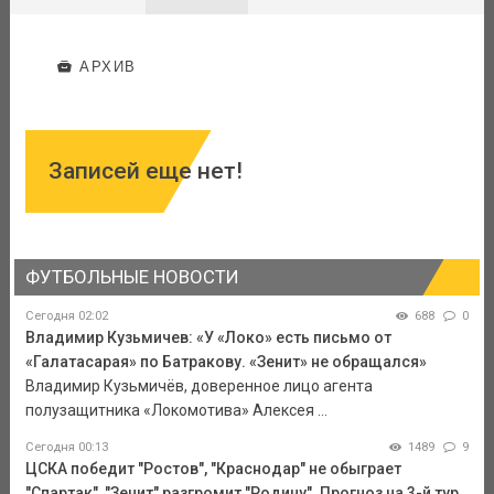
АРХИВ
Записей еще нет!
ФУТБОЛЬНЫЕ НОВОСТИ
Сегодня 02:02
688
0
Владимир Кузьмичев: «У «Локо» есть письмо от
«Галатасарая» по Батракову. «Зенит» не обращался»
Владимир Кузьмичёв, доверенное лицо агента
полузащитника «Локомотива» Алексея ...
Сегодня 00:13
1489
9
ЦСКА победит "Ростов", "Краснодар" не обыграет
"Спартак", "Зенит" разгромит "Родину". Прогноз на 3-й тур