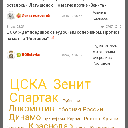
осталось». Латышонок — о матче против «Зенита»
Удачи в
Лента новостей
Сегодня 06:57
карьере!
Вчера 23:27
2767
7
ЦСКА ждет поединок с неудобным соперником. Прогноз
на матч с "Ростовом"
Ну, да. КС уже
5:0 отвозили,
BOBstavka
Сегодня 06:56
очередь за
Ростовом
ЦСКА
Зенит
Спартак
Рубин
РФС
Локомотив
сборная России
Динамо
Ростов
Крылья
Трансферы
Карпин
Краснодар
Советов
Возможные
Семак