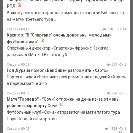
РПЛ
Вашему вниманию прогноз команды экспертов Bobsoccer.ru
на матчи третьего тура ...
Сегодня 00:12
1815
14
Кахигао: "В "Спартаке" очень довольны молодыми
футболистами"
Спортивный директор «Спартака» Франсис Кахигао
рассказал «Матч ТВ», что клуб ...
Сегодня 00:08
659
2
Гол Дурана помог «Бенфике» разгромить «Хартс»
Португальская «Бенфика» разгромила шотландский «Хартс»
в первом матче 3-го ...
Сегодня 00:07
228
0
Матч "Торпедо" - "Сочи" отложен на день из-за отмены
рейсов в аэропорту Сочи
Футбольный клуб «Сочи» отправится на матч пятого тура
Пари Первой лиги против ...
Сегодня 00:03
1582
1