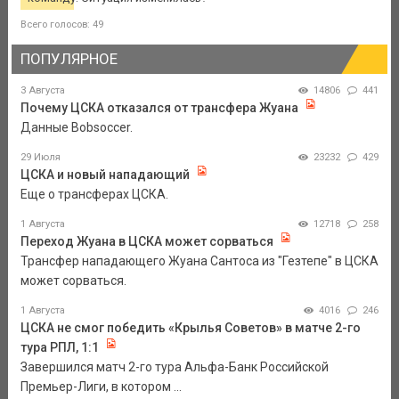
Всего голосов: 49
ПОПУЛЯРНОЕ
3 Августа
14806
441
Почему ЦСКА отказался от трансфера Жуана
Данные Bobsoccer.
29 Июля
23232
429
ЦСКА и новый нападающий
Еще о трансферах ЦСКА.
1 Августа
12718
258
Переход Жуана в ЦСКА может сорваться
Трансфер нападающего Жуана Сантоса из "Гезтепе" в ЦСКА
может сорваться.
1 Августа
4016
246
ЦСКА не смог победить «Крылья Советов» в матче 2-го
тура РПЛ, 1:1
Завершился матч 2-го тура Альфа-Банк Российской
Премьер-Лиги, в котором ...