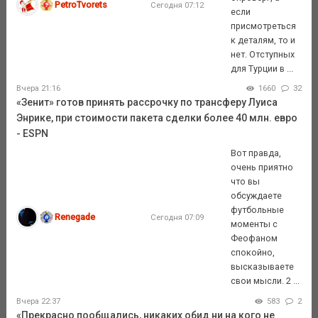
PetroTvorets
Сегодня 07:12
если
присмотреться
к деталям, то и
нет. Отступных
для Турции в ...
Вчера 21:16
1660
32
«Зенит» готов принять рассрочку по трансферу Луиса
Энрике, при стоимости пакета сделки более 40 млн. евро
- ESPN
Вот правда,
очень приятно
что вы
обсуждаете
футбольные
Renegade
Сегодня 07:09
моменты с
Феофаном
спокойно,
высказываете
свои мысли. 2 ...
Вчера 22:37
583
2
«Прекрасно пообщались, никаких обид ни на кого не