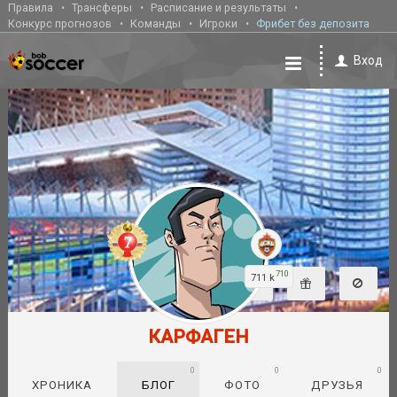
Правила
Трансферы
Расписание и результаты
Конкурс прогнозов
Команды
Игроки
Фрибет без депозита
Вход
710
711 k
КАРФАГЕН
0
0
0
ХРОНИКА
БЛОГ
ФОТО
ДРУЗЬЯ