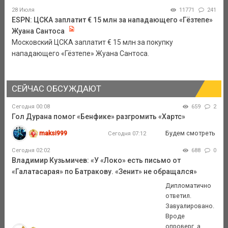
28 Июля
11771
241
ESPN: ЦСКА заплатит € 15 млн за нападающего «Гёзтепе»
Жуана Сантоса
Московский ЦСКА заплатит € 15 млн за покупку
нападающего «Гёзтепе» Жуана Сантоса.
СЕЙЧАС ОБСУЖДАЮТ
Сегодня 00:08
659
2
Гол Дурана помог «Бенфике» разгромить «Хартс»
maksi999
Будем смотреть
Сегодня 07:12
Сегодня 02:02
688
0
Владимир Кузьмичев: «У «Локо» есть письмо от
«Галатасарая» по Батракову. «Зенит» не обращался»
Дипломатично
ответил.
Завуалировано.
Вроде
опроверг, а