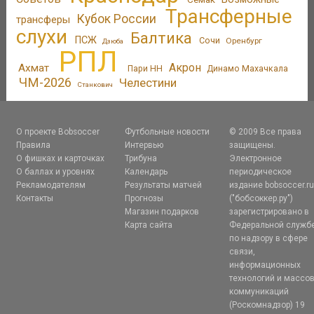
Трансферные
Кубок России
трансферы
слухи
Балтика
ПСЖ
Сочи
Оренбург
Дзюба
РПЛ
Акрон
Ахмат
Пари НН
Динамо Махачкала
ЧМ-2026
Челестини
Станкович
О проекте Bobsoccer
Футбольные новости
© 2009 Все права
Правила
Интервью
защищены.
О фишках и карточках
Трибуна
Электронное
О баллах и уровнях
Календарь
периодическое
Рекламодателям
Результаты матчей
издание bobsoccer.r
Контакты
Прогнозы
("бобсоккер.ру")
Магазин подарков
зарегистрировано в
Карта сайта
Федеральной служб
по надзору в сфере
связи,
информационных
технологий и массо
коммуникаций
(Роскомнадзор) 19