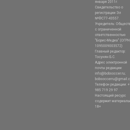
января 2011г.
Свидетельство о
регистрации Эл
№ФС77-43557.
Учредитель: Общест
с ограниченной
ответственностью
"Борис-Медиа" (ОГРН
1095009003572)
Главный редактор:
Тосунян Б.С.
Адрес электронной
почты редакции:
info@bobsoccer.ru;
bobsoccerru@gmail.
Телефон редакции: +
985 719 29 97
Настоящий ресурс
содержит материал
18+