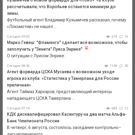
рассчитывали, что Воробьев останется минимум до
зимы.
Футбольный агент Владимир Кузьмичев рассказал, почему
«Локомотив» не нашел ...
Сегодня 09:05
679
16
Марко Гевеш: "Фламенго" сделает всё возможное, чтобы
заполучить у "Зенита" Луиса Энрике"
О ситуации с Луисом Энрике.
Сегодня 08:36
1108
30
Агент форварда ЦСКА Мусаева о возможном уходе
игрока из клуба: «Статистика у Тамерлана для России
приличная»
Агент Таймаз Хархаров, представляющий интересы
нападающего ЦСКА Тамерлана ...
Сегодня 07:14
683
12
КДК дисквалифицировал Касинтуру на два матча Альфа-
Банк Чемпионата России
В четверг, 6 августа, состоялось заседание контрольно–
дисциплинарного ...