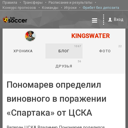
Правила
Трансферы
Расписание и результаты
Конкурс прогнозов
Команды
Игроки
Фрибет без депозита
Вход
KINGSWATER
1067
22
ХРОНИКА
БЛОГ
ФОТО
56
ДРУЗЬЯ
Пономарев определил
виновного в поражении
«Спартака» от ЦСКА
Ветеран ЦСКА Владимир Пономарев поделился