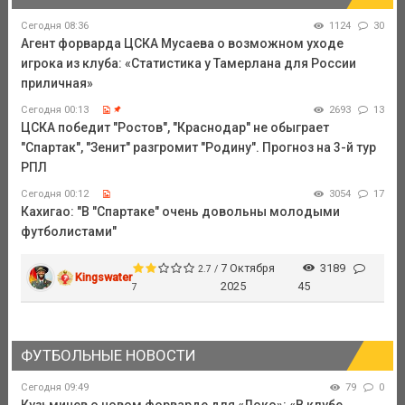
Сегодня 08:36
1124
30
Агент форварда ЦСКА Мусаева о возможном уходе
игрока из клуба: «Статистика у Тамерлана для России
приличная»
Сегодня 00:13
2693
13
ЦСКА победит "Ростов", "Краснодар" не обыграет
"Спартак", "Зенит" разгромит "Родину". Прогноз на 3-й тур
РПЛ
Сегодня 00:12
3054
17
Кахигао: "В "Спартаке" очень довольны молодыми
футболистами"
7 Октября
3189
2.7 /
Kingswater
2025
45
7
ФУТБОЛЬНЫЕ НОВОСТИ
Сегодня 09:49
79
0
Кузьмичев о новом форварде для «Локо»: «В клубе