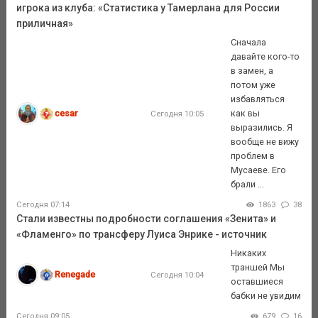
игрока из клуба: «Статистика у Тамерлана для России
приличная»
Сначала
давайте кого-то
в замен, а
потом уже
избавляться
cesar
как вы
Сегодня 10:05
выразились. Я
вообще не вижу
проблем в
Мусаеве. Его
брали ...
Сегодня 07:14
1863
38
Стали известны подробности соглашения «Зенита» и
«Фламенго» по трансферу Луиса Энрике - источник
Никаких
траншей Мы
Renegade
Сегодня 10:04
оставшиеся
бабки не увидим
Сегодня 09:05
679
16