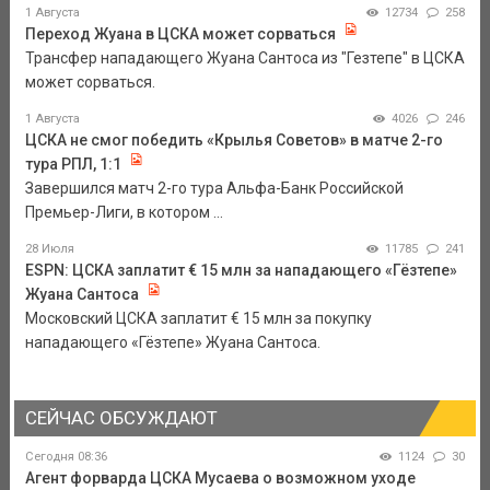
1 Августа
12734
258
Переход Жуана в ЦСКА может сорваться
Трансфер нападающего Жуана Сантоса из "Гезтепе" в ЦСКА
может сорваться.
1 Августа
4026
246
ЦСКА не смог победить «Крылья Советов» в матче 2-го
тура РПЛ, 1:1
Завершился матч 2-го тура Альфа-Банк Российской
Премьер-Лиги, в котором ...
28 Июля
11785
241
ESPN: ЦСКА заплатит € 15 млн за нападающего «Гёзтепе»
Жуана Сантоса
Московский ЦСКА заплатит € 15 млн за покупку
нападающего «Гёзтепе» Жуана Сантоса.
СЕЙЧАС ОБСУЖДАЮТ
Сегодня 08:36
1124
30
Агент форварда ЦСКА Мусаева о возможном уходе