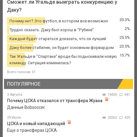
Сможет ли Угальде выиграть конкуренцию у
Даку?
33.3%
Почему нет? Это футбол, в котором все возможно
2%
Трудно сказать. Даку был хорош в "Рубине"
25.5%
Каждый будет стараться доказать, что он лучший
23.5%
Даку более стабилен, он будет основным форвардом
15.7%
Так Угальде в "Спартаке" вроде бы подыскивали новую
команду. Ситуация изменилась?
Всего голосов: 51
ПОПУЛЯРНОЕ
3 Августа
14830
441
Почему ЦСКА отказался от трансфера Жуана
Данные Bobsoccer.
29 Июля
23262
429
ЦСКА и новый нападающий
Еще о трансферах ЦСКА.