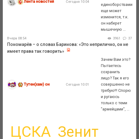
Лента новостей
Сегодня 10:04
единоборствами
еще может
изменится, т.к.
он наберет
мышечную ...
Вчера 08:54
3961
37
Пономарёв – о словах Баринова: «Это неприлично, он не
имеет права так говорить»
Зачем Вам это?
Пытаетесь
сохранить
лицо? Так я его
Тутен(хам) он
совершенно не
Сегодня 10:01
требую!!! Спорю
и ругаюсь
только с теми
"армейцами", ...
ЦСКА
Зенит