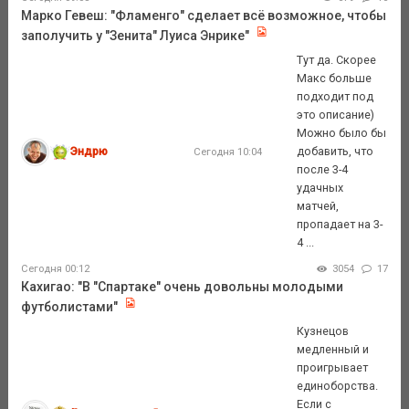
Марко Гевеш: "Фламенго" сделает всё возможное, чтобы
заполучить у "Зенита" Луиса Энрике"
Тут да. Скорее
Макс больше
подходит под
это описание)
Можно было бы
Эндрю
добавить, что
Сегодня 10:04
после 3-4
удачных
матчей,
пропадает на 3-
4 ...
Сегодня 00:12
3054
17
Кахигао: "В "Спартаке" очень довольны молодыми
футболистами"
Кузнецов
медленный и
проигрывает
единоборства.
Если с