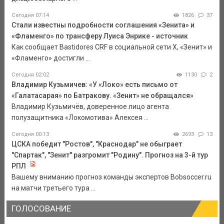
Сегодня 07:14
1826
37
Стали известны подробности соглашения «Зенита» и
«Фламенго» по трансферу Луиса Энрике - источник
Как сообщает Bastidores CRF в социальной сети Х, «Зенит» и
«Фламенго» достигли ...
Сегодня 02:02
1130
2
Владимир Кузьмичев: «У «Локо» есть письмо от
«Галатасарая» по Батракову. «Зенит» не обращался»
Владимир Кузьмичёв, доверенное лицо агента
полузащитника «Локомотива» Алексея ...
Сегодня 00:13
2693
13
ЦСКА победит "Ростов", "Краснодар" не обыграет
"Спартак", "Зенит" разгромит "Родину". Прогноз на 3-й тур
РПЛ
Вашему вниманию прогноз команды экспертов Bobsoccer.ru
на матчи третьего тура ...
ГОЛОСОВАНИЕ