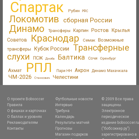
Спартак
Рубин
РФС
Локомотив
сборная России
Динамо
Ростов
Крылья
Трансферы
Карпин
Краснодар
Советов
Возможные
Семак
Трансферные
Кубок России
трансферы
слухи
Балтика
ПСЖ
Сочи
Оренбург
Дзюба
РПЛ
Акрон
Ахмат
Пари НН
Динамо Махачкала
ЧМ-2026
Челестини
Станкович
О проекте Bobsoccer
Футбольные новости
© 2009 Все права
Правила
Интервью
защищены.
О фишках и карточках
Трибуна
Электронное
О баллах и уровнях
Календарь
периодическое
Рекламодателям
Результаты матчей
издание bobsoccer.r
Контакты
Прогнозы
("бобсоккер.ру")
Магазин подарков
зарегистрировано в