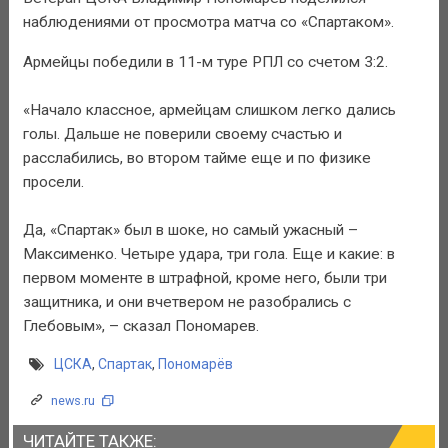
наблюдениями от просмотра матча со «Спартаком».
Армейцы победили в 11-м туре РПЛ со счетом 3:2.
«Начало классное, армейцам слишком легко дались
голы. Дальше не поверили своему счастью и
расслабились, во втором тайме ещe и по физике
просели.
Да, «Спартак» был в шоке, но самый ужасный –
Максименко. Четыре удара, три гола. Ещe и какие: в
первом моменте в штрафной, кроме него, были три
защитника, и они вчетвером не разобрались с
Глебовым», – сказал Пономарев.
ЦСКА
,
Спартак
,
Пономарёв
news.ru
ЧИТАЙТЕ ТАКЖЕ: