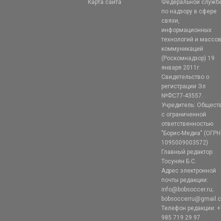
Карта сайта
Федеральной служб
по надзору в сфере
связи,
информационных
технологий и массо
коммуникаций
(Роскомнадзор) 19
января 2011г.
Свидетельство о
регистрации Эл
№ФС77-43557.
Учредитель: Общест
с ограниченной
ответственностью
"Борис-Медиа" (ОГРН
1095009003572)
Главный редактор:
Тосунян Б.С.
Адрес электронной
почты редакции:
info@bobsoccer.ru;
bobsoccerru@gmail.
Телефон редакции: +
985 719 29 97