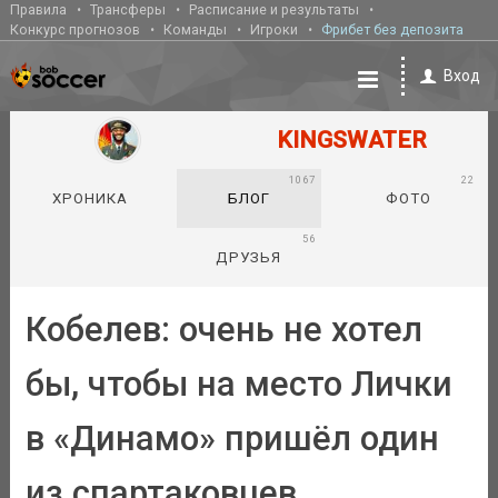
Правила
Трансферы
Расписание и результаты
Конкурс прогнозов
Команды
Игроки
Фрибет без депозита
Вход
KINGSWATER
1067
22
ХРОНИКА
БЛОГ
ФОТО
56
ДРУЗЬЯ
Кобелев: очень не хотел
бы, чтобы на место Лички
в «Динамо» пришёл один
из спартаковцев