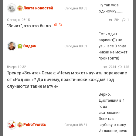
Ну так уж в
Лента новостей
Сегодня 08:33
одиночку.......
Сегодня 08:15
204
1
"Зенит", что это было
Есть один
вариант))) но
Эндрю
увы, все 3 года
Сегодня 08:31
никак не может
произойти)
Вчера 19:32
2744
145
Тренер «Зенита» Семак: «Чему может научить поражение
от «Родины»? Да ничему, практически каждый год
случаются такие матчи»
Верно.
Дистанция в 4
года
скатывания
Зенита в
PetroTvorets
глубокую жопу.
Сегодня 08:31
И главное, речь