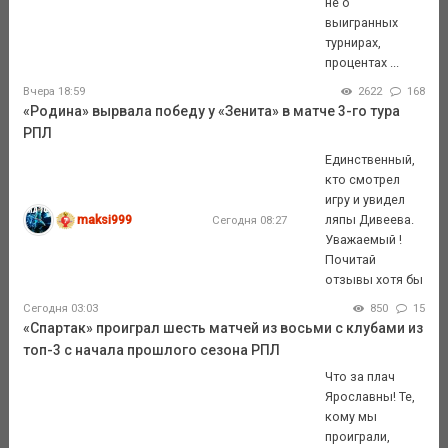
не о
выигранных
турнирах,
процентах ...
Вчера 18:59
2622
168
«Родина» вырвала победу у «Зенита» в матче 3-го тура
РПЛ
Единственный,
кто смотрел
игру и увидел
maksi999
ляпы Дивеева.
Сегодня 08:27
Уважаемый !
Почитай
отзывы хотя бы
Сегодня 03:03
850
15
«Спартак» проиграл шесть матчей из восьми с клубами из
топ-3 с начала прошлого сезона РПЛ
Что за плач
Ярославны! Те,
кому мы
проиграли,