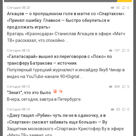
Сегодня 08:23
35
0
Агкацев — о пропущенном голе в матче со «Спартаком»:
«Принял ошибку. Главное — быстро обнулиться и
продолжать играть»
Вратарь «Краснодара» Станислав Агкацев в эфире «Матч
ТВ» рассказал, что спокойно ...
Сегодня 08:16
107
0
«Галатасарай» вышел из переговоров с «Локо» по
трансферу Батракова — источник
Популярный турецкий журналист и инсайдер Якуб Чинар в
видео на YouTube-канале 90+Digital ...
Сегодня 08:15
304
5
"Зенит", что это было
Вчера, сегодня, завтра в Петербурге.
Сегодня 08:14
53
0
«Даку тащил «Рубин» чуть ли не в одиночку, а в
«Спартаке» сможет забивать еще больше» — Ву
Защитник московского «Спартака» Кристофер Ву в эфире
«Матч ТВ» заявил, что ...