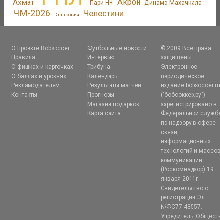
Акрон
Ахмат
Динамо Махачкала
Пари НН
ЧМ-2026
Челестини
Станкович
О проекте Bobsoccer
Футбольные новости
© 2009 Все права
Правила
Интервью
защищены.
О фишках и карточках
Трибуна
Электронное
О баллах и уровнях
Календарь
периодическое
Рекламодателям
Результаты матчей
издание bobsoccer.r
Контакты
Прогнозы
("бобсоккер.ру")
Магазин подарков
зарегистрировано в
Карта сайта
Федеральной служб
по надзору в сфере
связи,
информационных
технологий и массо
коммуникаций
(Роскомнадзор) 19
января 2011г.
Свидетельство о
регистрации Эл
№ФС77-43557.
Учредитель: Общест