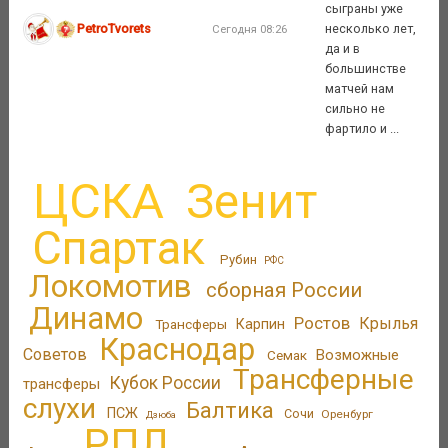
сыграны уже
PetroTvorets
несколько лет,
Сегодня 08:26
да и в
большинстве
матчей нам
сильно не
фартило и ...
ЦСКА
Зенит
Спартак
Рубин
РФС
Локомотив
сборная России
Динамо
Ростов
Крылья
Трансферы
Карпин
Краснодар
Советов
Возможные
Семак
Трансферные
Кубок России
трансферы
слухи
Балтика
ПСЖ
Сочи
Оренбург
Дзюба
РПЛ