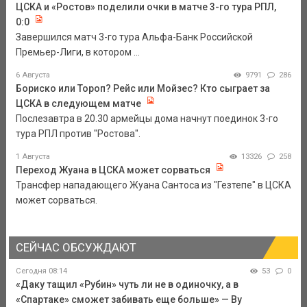
ЦСКА и «Ростов» поделили очки в матче 3-го тура РПЛ,
0:0
Завершился матч 3-го тура Альфа-Банк Российской
Премьер-Лиги, в котором ...
6 Августа
9791
286
Бориско или Тороп? Рейс или Мойзес? Кто сыграет за
ЦСКА в следующем матче
Послезавтра в 20.30 армейцы дома начнут поединок 3-го
тура РПЛ против "Ростова".
1 Августа
13326
258
Переход Жуана в ЦСКА может сорваться
Трансфер нападающего Жуана Сантоса из "Гезтепе" в ЦСКА
может сорваться.
СЕЙЧАС ОБСУЖДАЮТ
Сегодня 08:14
53
0
«Даку тащил «Рубин» чуть ли не в одиночку, а в
«Спартаке» сможет забивать еще больше» — Ву