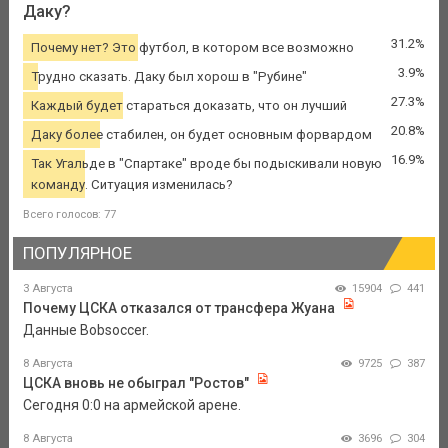
Даку?
31.2%
Почему нет? Это футбол, в котором все возможно
3.9%
Трудно сказать. Даку был хорош в "Рубине"
27.3%
Каждый будет стараться доказать, что он лучший
20.8%
Даку более стабилен, он будет основным форвардом
16.9%
Так Угальде в "Спартаке" вроде бы подыскивали новую
команду. Ситуация изменилась?
Всего голосов: 77
ПОПУЛЯРНОЕ
3 Августа
15904
441
Почему ЦСКА отказался от трансфера Жуана
Данные Bobsoccer.
8 Августа
9725
387
ЦСКА вновь не обыграл "Ростов"
Сегодня 0:0 на армейской арене.
8 Августа
3696
304