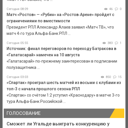
Сегодня 08:09
46
0
Матч «Ростов» — «Рубин» на «Ростов‑Арене» пройдет с
ограничениями по вместимости
Президент РПЛ Александр Алаев заявил «Матч ТВ», что
матч 4‑го тура Альфа‑Банк РПЛ ...
Сегодня 05:55
383
1
Источник: финал переговоров по переходу Батракова в
«Галатасарай» намечен на 10 августа
«Галатасарай» по-прежнему заинтересован в подписании
полузащитника ...
Сегодня 03:03
850
15
«Спартак» проиграл шесть матчей из восьми с клубами из
топ-3 с начала прошлого сезона РПЛ
«Спартак» со счётом 1:2 уступил «Краснодару» в матче 3-го
тура Альфа-Банк Российской ...
ГОЛОСОВАНИЕ
Сможет ли Угальде выиграть конкуренцию у