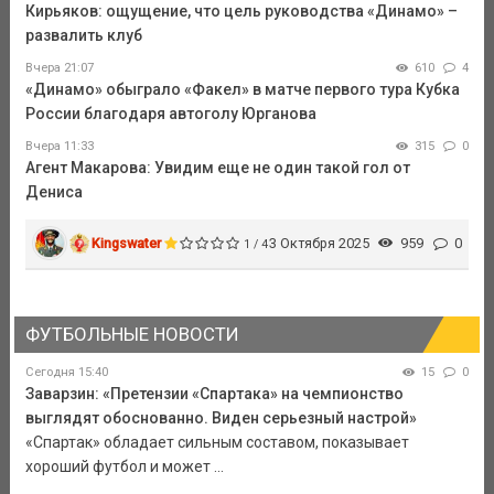
Кирьяков: ощущение, что цель руководства «Динамо» –
развалить клуб
Вчера 21:07
610
4
«Динамо» обыграло «Факел» в матче первого тура Кубка
России благодаря автоголу Юрганова
Вчера 11:33
315
0
Агент Макарова: Увидим еще не один такой гол от
Дениса
Kingswater
3 Октября 2025
959
0
1 / 4
ФУТБОЛЬНЫЕ НОВОСТИ
Сегодня 15:40
15
0
Заварзин: «Претензии «Спартака» на чемпионство
выглядят обоснованно. Виден серьезный настрой»
«Спартак» обладает сильным составом, показывает
хороший футбол и может ...