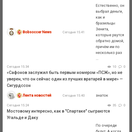
Естественно, он
выбрал деньги,
как и
бразильцы
Зенита,
Bobsoccer News
Сегодня 15:41
которые рвутся
обратно домой,
причём им по
несколько раз
...
Сегодня 15:34
10
0
«Сафонов заслужил быть первым номером «ПСЖ», но не
уверен, что он сейчас один из лучших вратарей в мире» —
Сигурдссон
Лента новостей
знаток
Сегодня 15:40
Сегодня 15:24
35
0
Мостовому интересно, как в "Спартаке" сыграются
Угальде и Даку
По очереди
будут. А когда