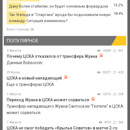
13.2%
Даку более стабилен, он будет основным форвардом
18.4%
Так Угальде в "Спартаке" вроде бы подыскивали новую
команду. Ситуация изменилась?
Всего голосов: 38
ПОПУЛЯРНОЕ
3 Августа
14584
441
Почему ЦСКА отказался от трансфера Жуана
Данные Bobsoccer.
29 Июля
23077
429
ЦСКА и новый нападающий
Еще о трансферах ЦСКА.
1 Августа
12572
258
Переход Жуана в ЦСКА может сорваться
Трансфер нападающего Жуана Сантоса из "Гезтепе" в ЦСКА
может сорваться.
1 Августа
3970
246
ЦСКА не смог победить «Крылья Советов» в матче 2-го