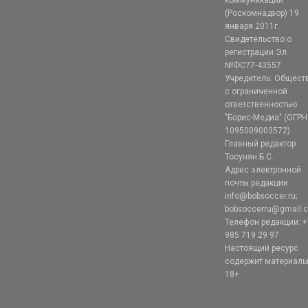
(Роскомнадзор) 19
января 2011г.
Свидетельство о
регистрации Эл
№ФС77-43557.
Учредитель: Общест
с ограниченной
ответственностью
"Борис-Медиа" (ОГРН
1095009003572)
Главный редактор:
Тосунян Б.С.
Адрес электронной
почты редакции:
info@bobsoccer.ru;
bobsoccerru@gmail.
Телефон редакции: +
985 719 29 97
Настоящий ресурс
содержит материал
18+