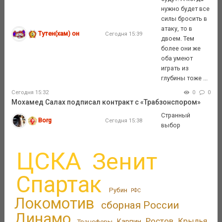
нужно будет все
силы бросить в
атаку, то в
Тутен(хам) он
Сегодня 15:39
двоем. Тем
более они же
оба умеют
играть из
глубины тоже ...
Сегодня 15:32
0
0
Мохамед Салах подписал контракт с «Трабзонспором»
Странный
Borg
Сегодня 15:38
выбор
ЦСКА
Зенит
Спартак
Рубин
РФС
Локомотив
сборная России
Динамо
Ростов
Крылья
Трансферы
Карпин