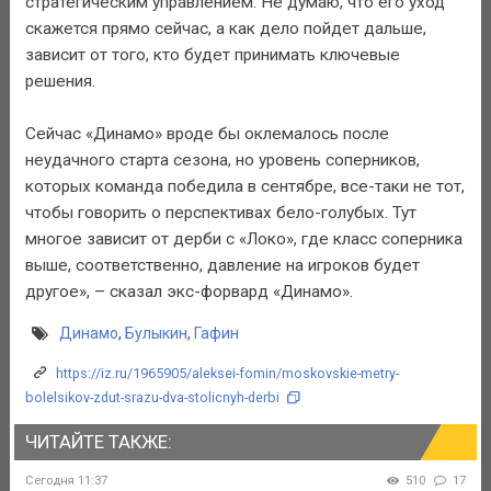
стратегическим управлением. Не думаю, что его уход
скажется прямо сейчас, а как дело пойдет дальше,
зависит от того, кто будет принимать ключевые
решения.
Сейчас «Динамо» вроде бы оклемалось после
неудачного старта сезона, но уровень соперников,
которых команда победила в сентябре, все-таки не тот,
чтобы говорить о перспективах бело-голубых. Тут
многое зависит от дерби с «Локо», где класс соперника
выше, соответственно, давление на игроков будет
другое», – сказал экс-форвард «Динамо».
Динамо
,
Булыкин
,
Гафин
https://iz.ru/1965905/aleksei-fomin/moskovskie-metry-
bolelsikov-zdut-srazu-dva-stolicnyh-derbi
ЧИТАЙТЕ ТАКЖЕ:
Сегодня 11:37
510
17