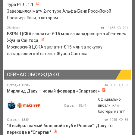
тура РПЛ, 1:1
Завершился матч 2-го тура Альфа-Банк Российской
Премьер-Лиги, в котором ...
28 Июля
11685
241
ESPN: ЦСКА заплатит € 15 млн за нападающего «Гёзтепе»
Жуана Сантоса
Московский ЦСКА заплатит € 15 млн за покупку
нападающего «Гёзтепе» Жуана Сантоса.
СЕЙЧАС ОБСУЖДАЮТ
Сегодня 12:06
3071
93
Мирлинд Даку — новый форвард «Спартака»
Официально
maksi999
писали, или
Сегодня 15:41
блогеры из тг?
Сегодня 13:54
1045
36
"Я выбрал самый большой клуб в России". Даку - о
переходе в "Спартак"