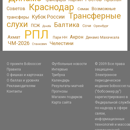
Краснодар
Советов
Возможные
Семак
Трансферные
Кубок России
трансферы
слухи
Балтика
ПСЖ
Сочи
Оренбург
Дзюба
РПЛ
Акрон
Ахмат
Пари НН
Динамо Махачкала
ЧМ-2026
Челестини
Станкович
О проекте Bobsoccer
Футбольные новости
© 2009 Все права
Правила
Интервью
защищены.
О фишках и карточках
Трибуна
Электронное
О баллах и уровнях
Календарь
периодическое
Рекламодателям
Результаты матчей
издание bobsoccer.r
Контакты
Прогнозы
("бобсоккер.ру")
Магазин подарков
зарегистрировано в
Карта сайта
Федеральной служб
по надзору в сфере
связи,
информационных
технологий и массо
коммуникаций