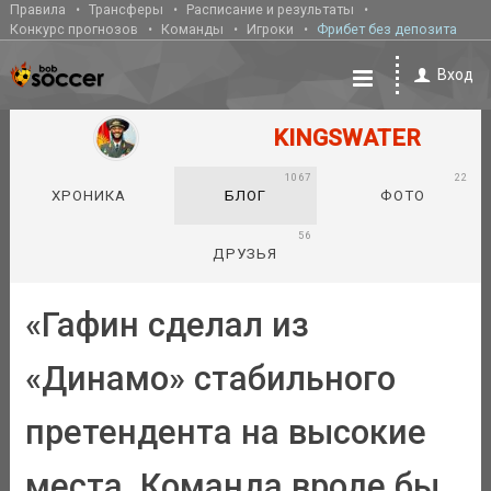
Правила
Трансферы
Расписание и результаты
Конкурс прогнозов
Команды
Игроки
Фрибет без депозита
Вход
KINGSWATER
1067
22
ХРОНИКА
БЛОГ
ФОТО
56
ДРУЗЬЯ
«Гафин сделал из
«Динамо» стабильного
претендента на высокие
места. Команда вроде бы