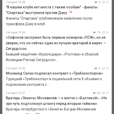
Сегодня 15:38
0
0
"В нашем клубе нет места с таким особам" - фанаты
"Спартака" выступили против Даку
Фанаты "Спартака" опубликовали заявление после
трансфера Даку в клуб.
Сегодня 15:34
10
0
«Сафонов заслужил быть первым номером «ПСЖ», но не
уверен, что он сейчас один из лучших вратарей в мире» —
Сигурдссон
Бывший защитник «Краснодара», «Ростова» и сборной
Исландии Рагнар Сигурдссон ...
Сегодня 15:32
0
0
Мохамед Салах подписал контракт с «Трабзонспором»
Турецкий «Трабзонспор» в социальной сети Х объявил о
подписании контракта с ...
Сегодня 15:27
66
0
Вратарь «Зенита» Москвичев — о матче с «Балтикой»: «Не
зря чуть подтолкнул штангу перед вторым таймом»
Вратарь петербургского «Зенита» Богдан Москвичев