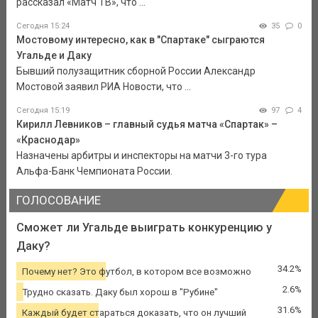
рассказал «Матч ТВ», что ...
Сегодня 15:24
35
0
Мостовому интересно, как в "Спартаке" сыграются
Угальде и Даку
Бывший полузащитник сборной России Александр
Мостовой заявил РИА Новости, что ...
Сегодня 15:19
97
4
Кирилл Левников – главный судья матча «Спартак» –
«Краснодар»
Назначены арбитры и инспекторы на матчи 3-го тура
Альфа-Банк Чемпионата России.
ГОЛОСОВАНИЕ
Сможет ли Угальде выиграть конкуренцию у
Даку?
34.2%
Почему нет? Это футбол, в котором все возможно
2.6%
Трудно сказать. Даку был хорош в "Рубине"
31.6%
Каждый будет стараться доказать, что он лучший