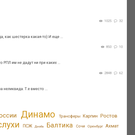
1025
32
 как шестерка какая-то) И еще ...
850
10
 РПЛ им не дадут ни при каких ...
2848
62
 неликвида. Т.е вместо ...
Динамо
оссии
Ростов
Трансферы
Карпин
слухи
Балтика
Ахмат
ПСЖ
Сочи
Оренбург
Дзюба