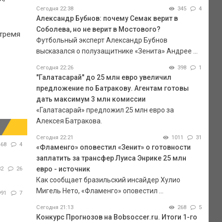
Сегодня 22:38
345
4
Александр Бубнов: почему Семак верит в
Соболева, но не верит в Мостового?
 тремя
Футбольный эксперт Александр Бубнов
высказался о полузащитнике «Зенита» Андрее ...
Сегодня 22:26
398
1
"Галатасарай" до 25 млн евро увеличил
предложение по Батракову. Агентам готовы
дать максимум 3 млн комиссии
«Галатасарай» предложил 25 млн евро за
Алексея Батракова.
Сегодня 22:21
1011
31
468
4
«Фламенго» оповестил «Зенит» о готовности
заплатить за трансфер Луиса Энрике 25 млн
евро - источник
82
26
Как сообщает бразильский инсайдер Хулио
Мигель Нето, «Фламенго» оповестил ...
991
7
Сегодня 21:13
268
5
Конкурс Прогнозов на Bobsoccer.ru. Итоги 1-го