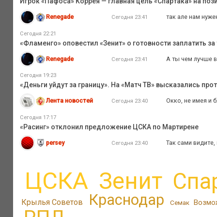
Игрок «Пафоса» Коррея — главная цель «Спартака» на поз
Renegade
так але нам нуже
Сегодня 23:41
Сегодня 22:21
«Фламенго» оповестил «Зенит» о готовности заплатить за 
Renegade
А ты чем лучше в
Сегодня 23:41
Сегодня 19:23
«Деньги уйдут за границу». На «Матч ТВ» высказались про
Лента новостей
Окко, не имея и 
Сегодня 23:40
Сегодня 17:17
«Расинг» отклонил предложение ЦСКА по Мартирене
persey
Так сами видите,
Сегодня 23:40
ЦСКА
Зенит
Спа
Краснодар
Крылья Советов
Возмо
Семак