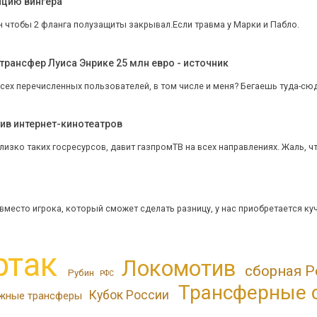
ицию вингера
н чтобы 2 фланга полузащиты закрывал.Если травма у Марки и Пабло.
трансфер Луиса Энрике 25 млн евро - источник
сех перечисленных пользователей, в том числе и меня? Бегаешь туда-сюда,
тив интернет-кинотеатров
близко таких госресурсов, давит газпромТВ на всех направлениях. Жаль, что
 вместо игрока, который сможет сделать разницу, у нас приобретается куча
ртак
Локомотив
сборная Р
Рубин
РФС
Трансферные 
Кубок России
жные трансферы