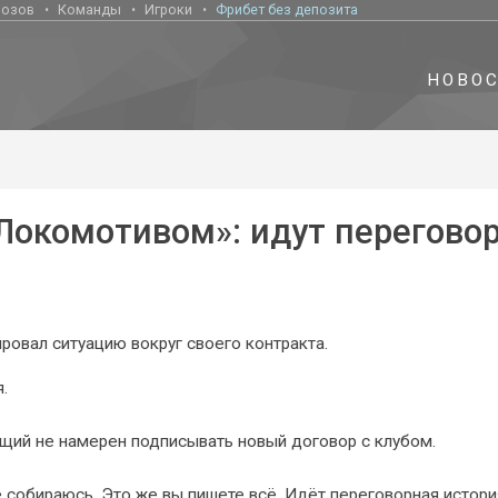
нозов
Команды
Игроки
Фрибет без депозита
НОВО
«Локомотивом»: идут перегово
вал ситуацию вокруг своего контракта.
.
щий не намерен подписывать новый договор с клубом.
 собираюсь. Это же вы пишете всё. Идёт переговорная истори