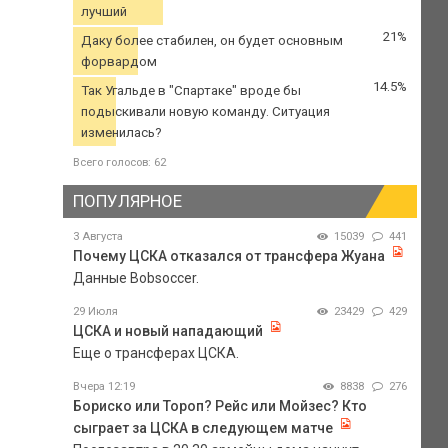
лучший
21%
Даку более стабилен, он будет основным
форвардом
14.5%
Так Угальде в "Спартаке" вроде бы
подыскивали новую команду. Ситуация
изменилась?
Всего голосов: 62
ПОПУЛЯРНОЕ
3 Августа
15039
441
Почему ЦСКА отказался от трансфера Жуана
Данные Bobsoccer.
29 Июля
23429
429
ЦСКА и новый нападающий
Еще о трансферах ЦСКА.
Вчера 12:19
8838
276
Бориско или Тороп? Рейс или Мойзес? Кто
сыграет за ЦСКА в следующем матче