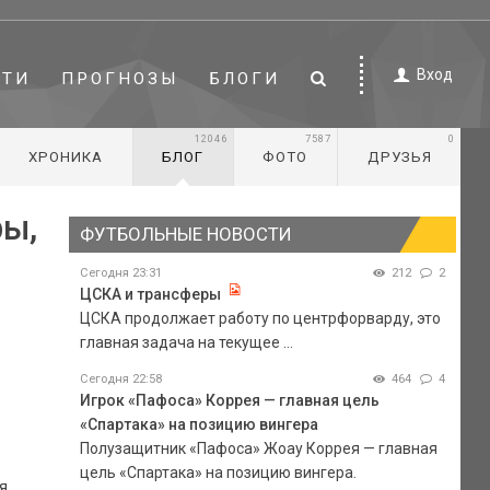
Вход
СТИ
ПРОГНОЗЫ
БЛОГИ
12046
7587
0
ХРОНИКА
БЛОГ
ФОТО
ДРУЗЬЯ
ры,
ФУТБОЛЬНЫЕ НОВОСТИ
Сегодня 23:31
212
2
ЦСКА и трансферы
ЦСКА продолжает работу по центрфорварду, это
главная задача на текущее ...
Сегодня 22:58
464
4
Игрок «Пафоса» Коррея — главная цель
«Спартака» на позицию вингера
Полузащитник «Пафоса» Жоау Коррея — главная
цель «Спартака» на позицию вингера.
я,