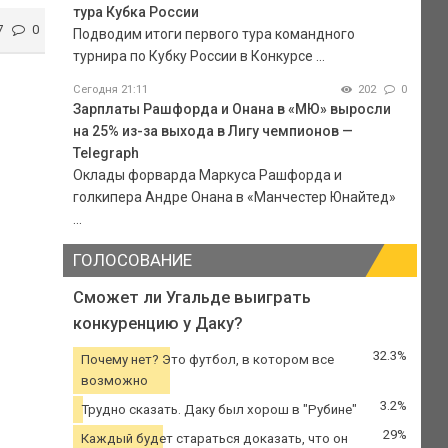
тура Кубка России
7
0
Подводим итоги первого тура командного
турнира по Кубку России в Конкурсе ...
Сегодня 21:11
202
0
Зарплаты Рашфорда и Онана в «МЮ» выросли
на 25% из-за выхода в Лигу чемпионов —
Telegraph
Оклады форварда Маркуса Рашфорда и
голкипера Андре Онана в «Манчестер Юнайтед»
...
ГОЛОСОВАНИЕ
Сможет ли Угальде выиграть
конкуренцию у Даку?
32.3%
Почему нет? Это футбол, в котором все
возможно
3.2%
Трудно сказать. Даку был хорош в "Рубине"
29%
Каждый будет стараться доказать, что он