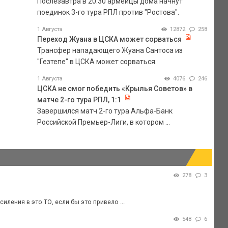
Послезавтра в 20.30 армейцы дома начнут
поединок 3-го тура РПЛ против "Ростова".
1 Августа
12872
258
Переход Жуана в ЦСКА может сорваться
Трансфер нападающего Жуана Сантоса из
"Гезтепе" в ЦСКА может сорваться.
1 Августа
4076
246
ЦСКА не смог победить «Крылья Советов» в
матче 2-го тура РПЛ, 1:1
Завершился матч 2-го тура Альфа-Банк
Российской Премьер-Лиги, в котором ...
278
3
иления в это ТО, если бы это привело ...
548
6