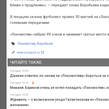
ближе к продлению», — передаёт слова Воробьёва корр
В текущем сезоне футболист провёл 30 матчей за «Локо
голевыми передачами.
«Локомотив» набрал 49 очков и занимает третье место 
Локомотив
,
Воробьев
www.sovsport.ru
ЧИТАЙТЕ ТАКЖЕ:
Сегодня 14:49
Джикия ответил, по силам ли «Локомотиву» бороться за 
Сегодня 14:14
Мамаев: Баринов очень не хотел покидать «Локомотив», н
Сегодня 10:59
Журавель — о возможном уходе Галактионова из «Локомот
желанием»